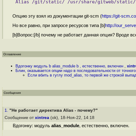
Alias /git/static/ /usr/share/gitweb/static/
Опцию эту взял из документации git-scm (
https://git-scm.
Но все равно, при запросе ресурсов типа [b]
http://our_serve
[b]Вопрос:[/b] почему не работает данная опция? Вроде все 
Оглавление
Вдогонку модуль b alias_module b , естественно, включен
,
xintr
Блин, оказывается опции надо в последовательности от точного
Если вбить в гуглу mod_alias, то первой же строкой выпад
Сообщения
1.
"Не работает директива Alias - почему?"
Сообщение от
xintrea
(ok), 18-Ноя-22, 14:18
Вдогонку: модуль
alias_module
, естественно, включен.