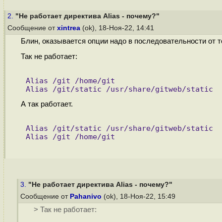
2.
"Не работает директива Alias - почему?"
Сообщение от
xintrea
(ok), 18-Ноя-22, 14:41
Блин, оказывается опции надо в последовательности от т
Так не работает:
Alias /git /home/git
Alias /git/static /usr/share/gitweb/static
А так работает.
Alias /git/static /usr/share/gitweb/static
Alias /git /home/git
3.
"Не работает директива Alias - почему?"
Сообщение от
Pahanivo
(ok), 18-Ноя-22, 15:49
> Так не работает: