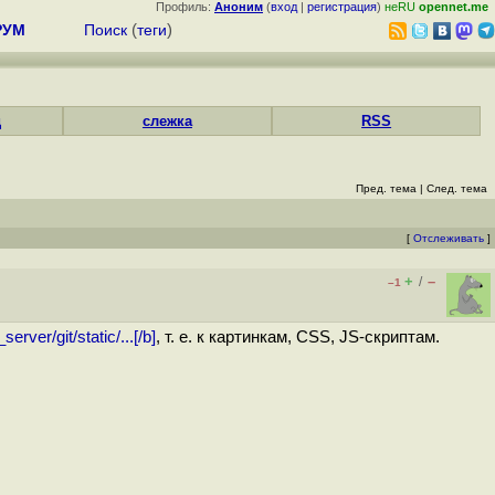
Профиль:
Аноним
(
вход
|
регистрация
)
неRU
opennet.me
РУМ
Поиск
(
теги
)
д
слежка
RSS
Пред. тема
|
След. тема
[
Отслеживать
]
+
–
/
–1
_server/git/static/...[/b]
, т. е. к картинкам, CSS, JS-скриптам.