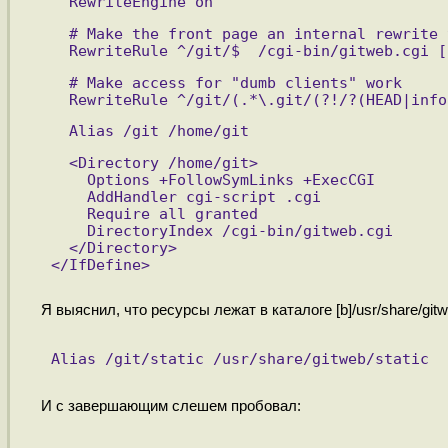
  RewriteEngine on
  # Make the front page an internal rewrite 
  RewriteRule ^/git/$  /cgi-bin/gitweb.cgi [
  # Make access for "dumb clients" work
  RewriteRule ^/git/(.*\.git/(?!/?(HEAD|info
  Alias /git /home/git
  <Directory /home/git>
    Options +FollowSymLinks +ExecCGI
    AddHandler cgi-script .cgi
    Require all granted
    DirectoryIndex /cgi-bin/gitweb.cgi
  </Directory>
</IfDefine>
Я выяснил, что ресурсы лежат в каталоге [b]/usr/share/git
Alias /git/static /usr/share/gitweb/static
И с завершающим слешем пробовал: