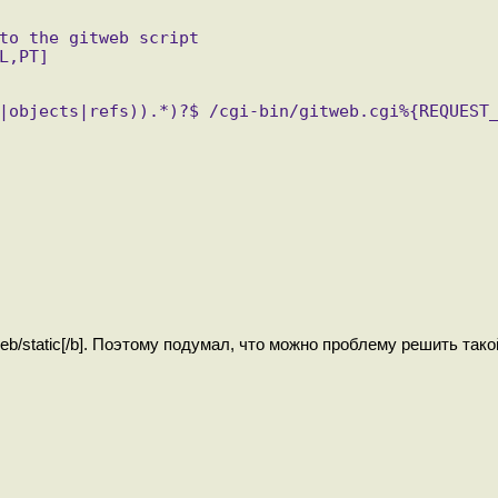
to the gitweb script
L,PT]
|objects|refs)).*)?$ /cgi-bin/gitweb.cgi%{REQUEST
web/static[/b]. Поэтому подумал, что можно проблему решить тако