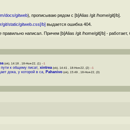
com/docs/gitweb
), прописываю рядом с [b]Alias /git /home/git[/b].
r/git/static/gitweb.css[/b]
выдается ошибка 404.
правильно написал. Причем [b]Alias /git /home/git[/b] - работает,
ea
(ok), 14:18 , 18-Ноя-22, (1)
–1
 пути к общему писат
,
xintrea
(ok), 14:41 , 18-Ноя-22, (2)
–1
ает дока, у которой в са
,
Pahanivo
(ok), 15:49 , 18-Ноя-22, (3)