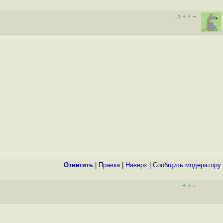
+
–
/
–1
Ответить
|
Правка
|
Наверх
|
Cообщить модератору
+
–
/