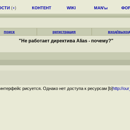
ОСТИ
(
+
)
КОНТЕНТ
WIKI
MAN'ы
ФО
поиск
регистрация
вход/выхо
"Не работает директива Alias - почему?"
интерфейс рисуется. Однако нет доступа к ресурсам [b]
http://our