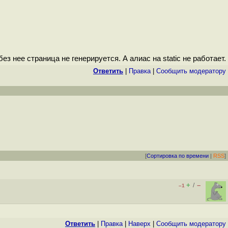
 без нее страница не генерируется. А алиас на static не работает.
Ответить
|
Правка
|
Cообщить модератору
[
Сортировка по времени
|
RSS
]
+
–
/
–1
Ответить
|
Правка
|
Наверх
|
Cообщить модератору