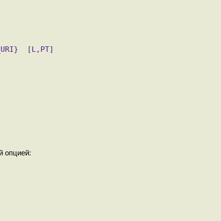
_URI}  [L,PT]
й опцией: