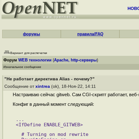
НОВ
форумы
правила/FAQ
Вариант для распечатки
Форум
WEB технологии
(
Apache, http-серверы
)
Изначальное сообщение
"Не работает директива Alias - почему?"
Сообщение от
xintrea
(ok), 18-Ноя-22, 14:11
Настраиваю сейчас gitweb. Сам CGI-скрипт работает, веб-
Конфиг в данный момент следующий:
...
<IfDefine ENABLE_GITWEB>
  # Turning on mod rewrite