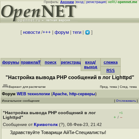
Профиль:
Аноним
(
вход
|
регистрация
)
неRU
opennet.me
[
новости
/
+++
|
форум
|
теги
|
]
форумы
правила/FAQ
поиск
регистрация
вход/
слежка
выход
RSS
"Настройка вывода PHP сообщений в лог Lighttpd"
Вариант для распечатки
Пред. тема
|
След. тема
Форум
WEB технологии
(
Apache, http-серверы
)
Изначальное сообщение
[
Отслеживать
]
"Настройка вывода PHP сообщений в лог
+1
+
–
Lighttpd"
/
Сообщение от
Кривотолк
(?), 08-Фев-23, 21:42
Здравствуйте Товарищи АйТи-Специалисты!