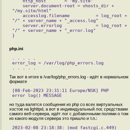
    http_host       = "my.site"
    server.document-root = vhosts_dir + 
"/my.site/html"
    accesslog.filename          = log_root + 
"/" + server_name + "_access.log"
    server.errorlog             = log_root + 
"/" + server_name + "_error.log"
}
php.ini
. . . . .
error_log = /var/log/php_errors.log
. . . . . 
Так вот в итоге в /var/log/php_errors.log - идёт в нормальном
формате
[08-Feb-2023 23:31:11 Europe/NSK] PHP 
error_log() MESSAGE
но туда валятся сообщения из php со всех виртуальных
хостов на lighttpd, а вот в индивидуальный лог, средствами
самого веб-сервера, идёт лог с добавочными полями о том
из какого модуля сервера это пришло и т.п.:
2023-02-08 23:18:38: (mod_fastcgi.c.449) 