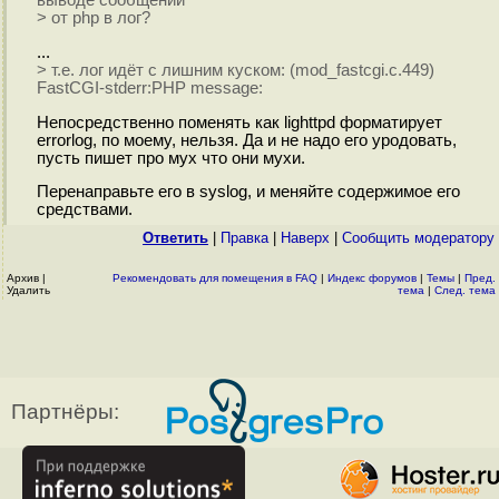
выводе сообщений
> от php в лог?
...
> т.е. лог идёт с лишним куском: (mod_fastcgi.c.449)
FastCGI-stderr:PHP message:
Непосредственно поменять как lighttpd форматирует
errorlog, по моему, нельзя. Да и не надо его уродовать,
пусть пишет про мух что они мухи.
Перенаправьте его в syslog, и меняйте содержимое его
средствами.
Ответить
|
Правка
|
Наверх
|
Cообщить модератору
Архив
|
Рекомендовать для помещения в FAQ
|
Индекс форумов
|
Темы
|
Пред.
Удалить
тема
|
След. тема
Партнёры: