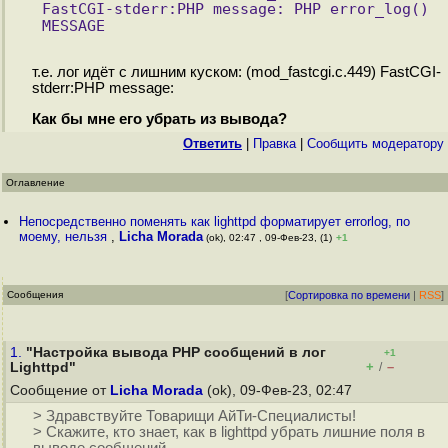
FastCGI-stderr:PHP message: PHP error_log() 
MESSAGE
т.е. лог идёт с лишним куском: (mod_fastcgi.c.449) FastCGI-
stderr:PHP message:
Как бы мне его убрать из вывода?
Ответить
|
Правка
|
Cообщить модератору
Оглавление
Непосредственно поменять как lighttpd форматирует errorlog, по
моему, нельзя
,
Licha Morada
(ok), 02:47 , 09-Фев-23, (1)
+1
Сообщения
[
Сортировка по времени
|
RSS
]
1.
"Настройка вывода PHP сообщений в лог
+1
+
–
Lighttpd"
/
Сообщение от
Licha Morada
(ok), 09-Фев-23, 02:47
> Здравствуйте Товарищи АйТи-Специалисты!
> Скажите, кто знает, как в lighttpd убрать лишние поля в