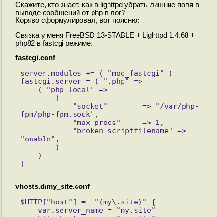
Скажите, кто знает, как в lighttpd убрать лишние поля в
выводе сообщений от php в лог?
Коряво сформулировал, вот поясню:
Связка у меня FreeBSD 13-STABLE + Lighttpd 1.4.68 +
php82 в fastcgi режиме.
fastcgi.conf
server.modules += ( "mod_fastcgi" )
fastcgi.server = ( ".php" =>
    ( "php-local" =>
        (
            "socket"        => "/var/php-
fpm/php-fpm.sock",
            "max-procs"     => 1,
            "broken-scriptfilename" => 
"enable",
        )
    )
)
vhosts.d/my_site.conf
$HTTP["host"] =~ "(my\.site)" {
    var.server_name = "my.site"