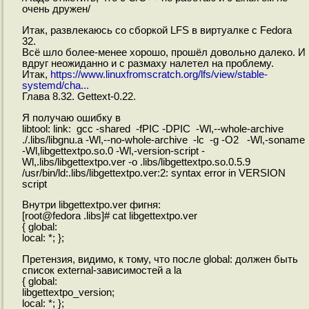
очень дружен/
Итак, развлекаюсь со сборкой LFS в виртуалке с Fedora
32.
Всё шло более-менее хорошо, прошёл довольно далеко. И
вдруг неожиданно и с размаху налетел на проблему.
Итак,
https://www.linuxfromscratch.org/lfs/view/stable-
systemd/cha...
Глава 8.32. Gettext-0.22.
Я получаю ошибку в
libtool: link: gcc -shared -fPIC -DPIC -Wl,--whole-archive
./.libs/libgnu.a -Wl,--no-whole-archive -lc -g -O2 -Wl,-soname
-Wl,libgettextpo.so.0 -Wl,-version-script -
Wl,.libs/libgettextpo.ver -o .libs/libgettextpo.so.0.5.9
/usr/bin/ld:.libs/libgettextpo.ver:2: syntax error in VERSION
script
Внутри libgettextpo.ver фигня:
[root@fedora .libs]# cat libgettextpo.ver
{ global:
local: *; };
Претензия, видимо, к тому, что после global: должен быть
список external-зависимостей a la
{ global:
libgettextpo_version;
local: *; };