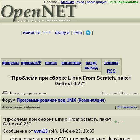
Профиль:
Аноним
(
вход
|
регистрация
)
неRU
opennet.me
[
новости
/
+++
|
форум
|
теги
|
]
форумы
правила/FAQ
поиск
регистрация
вход/
слежка
выход
RSS
"Проблема при сборке Linux From Scratch, пакет
Gettext-0.22"
Вариант для распечатки
Пред. тема
|
След. тема
Форум
Программирование под UNIX
(
Компиляция
)
Изначальное сообщение
[
Отслеживать
]
"Проблема при сборке Linux From Scratch, пакет
+
–
/
Gettext-0.22"
Сообщение от
vvm13
(ok), 14-Сен-23, 13:35
/Надо отметить, что с C/C++ не работаю и с Linux'ом не