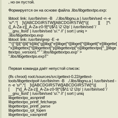
, но он пустой.
Формируется он на основе файла .libs/libgettextpo.exp:
libtool: link: /usr/bin/nm -B ./.libs/libgnu.a | /usr/bin/sed -n -e
's/^.*[ ]\([ABCDGIRSTW][ABCDGIRSTW]*\)[ ][ ]*\
([_A-Za-z][_A-Za-z0-9]*\)$/\1 \2 \2/p' | /usr/bin/sed '/
__gnu_lto/d' | /usr/bin/sed 's/.* //' | sort | uniq >
.libs/libgettextpo.exp
libtool: link: /usr/bin/grep -E -e
"^([^l]|l[^i]|li[^b]|lib[^g]|libg[^e]|libge[^t]|libget[^t]|libgett[^e]|libgette[
^x]|libgettex[^t]|libgettext[^p]|libgettextp[^o]|libgettextpo[^_]|libge
ttextpo_version).*" ".libs/libgettextpo.exp" >
".libs/libgettextpo.expT"
Первая команда даёт непустой список:
(lfs chroot) root:/sources/src/gettext-0.22/gettext-
tools/libgettextpo# /usr/bin/nm -B ./.libs/libgnu.a | /usr/bin/sed -
n -e 's/^.*[ ]\([ABCDGIRSTW][ABCDGIRSTW]*\)[ ]
[ ]*\([_A-Za-z][_A-Za-z0-9]*\)$/\1 \2 \2/p' | /usr/bin/sed '/
__gnu_lto/d' | /usr/bin/sed 's/.* //' | sort | uniq
libgettextpo_asnprintf
libgettextpo_printf_fetchargs
libgettextpo_printf_parse
libgettextpo_rpl_fopen
libgettextpo_vasnprintf