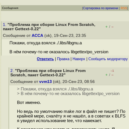
Сообщения
[
Сортировка по времени
|
RSS
]
1.
"Проблема при сборке Linux From Scratch,
+
–
/
пакет Gettext-0.22"
Сообщение от
ACCA
(ok), 19-Сен-23, 23:35
Покажи, откуда взялся ./.libs/libgnu.a
В нём почему-то не оказалось libgettextpo_version
Ответить
|
Правка
|
Наверх
|
Cообщить модератору
2.
"Проблема при сборке Linux From
–1
+
–
Scratch, пакет Gettext-0.22"
/
Сообщение от
vvm13
(ok), 20-Сен-23, 08:56
> Покажи, откуда взялся ./.libs/libgnu.a
> В нём почему-то не оказалось libgettextpo_version
Вот именно.
Но ведь по умолчанию make лог в файл не пишет? По
крайней мере, сналёту я не нашёл, а в советах к BLFS
я увидел использование tee, что намекает.