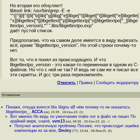
Но вторая его обнуляет!
libtool: link: /usr/bin/grep -E -e
"^([^l]|l[^i]|li[^b]|lib[^g]|libg[^e]|libge[^t]|libget[^t]|libgett[^e]|libgette[
^x]|libgettex[^t]|libgettext[^p]|libgettextp[^o]|libgettextpo[^_]|libge
ttextpo_version).*" ".libs/libgettextpo.exp"
даёт пустой список.
Предполагаю, что на самом деле имеется в виду вырезать
всё, кроме "libgettextpo_version". Но этой строки почему-то
нет.
Вот то, что я понял из происходящего. И что
libgettextpo_version - это какая-то переменная в одном из C-
файлов. Но что с ней не так? И ведь не сам же я писал все
эти скрипты. И gcc три раза перекомпилён.
Ответить
|
Правка
|
Cообщить модератору
Оглавление
Покажи, откуда взялся libs libgnu aВ нём почему-то не оказалось
libgettextpo_
,
ACCA
(ok), 23:35 , 19-Сен-23, (1)
Вот именно Но ведь по умолчанию make лог в файл не пишет По
крайней мере, сналё
,
vvm13
(ok), 08:56 , 20-Сен-23, (2)
–1
Получил аналогичную проблему Похоже, что происходит ошибка
компиляции из за мно
,
Dmitry
(??), 15:04 , 06-Янв-25, (3)