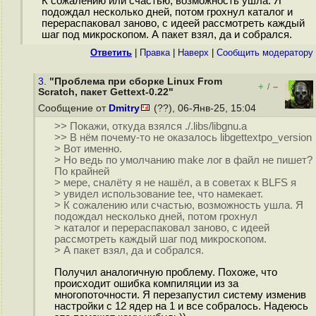
К сожалению или счастью, возможность ушла. Я
подождал несколько дней, потом грохнул каталог и
перераспаковал заново, с идеей рассмотреть каждый
шаг под микроскопом. А пакет взял, да и собрался.
Ответить
|
Правка
|
Наверх
|
Cообщить модератору
3.
"Проблема при сборке Linux From
+
–
/
Scratch, пакет Gettext-0.22"
Сообщение от
Dmitry
(??), 06-Янв-25, 15:04
>> Покажи, откуда взялся ./.libs/libgnu.a
>> В нём почему-то не оказалось libgettextpo_version
> Вот именно.
> Но ведь по умолчанию make лог в файл не пишет?
По крайней
> мере, сналёту я не нашёл, а в советах к BLFS я
> увидел использование tee, что намекает.
> К сожалению или счастью, возможность ушла. Я
подождал несколько дней, потом грохнул
> каталог и перераспаковал заново, с идеей
рассмотреть каждый шаг под микроскопом.
> А пакет взял, да и собрался.
Получил аналогичную проблему. Похоже, что
происходит ошибка компиляции из за
многопоточности. Я перезапустил систему изменив
настройки с 12 ядер на 1 и все собралось. Надеюсь