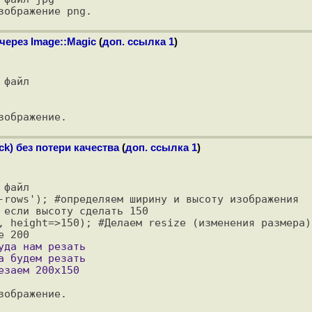
через Image::Magic
(
доп. ссылка 1
)
файл

k) без потери качества
(
доп. ссылка 1
)
файл

-rows'); #определяем ширину и высоту изображения

 если высоту сделать 150

, height=>150); #Делаем resize (изменения размера)
