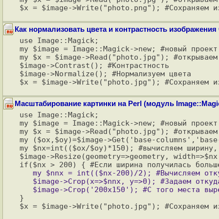
Как нормализовать цвета и контрастность изображения 
use Image::Magick;

my $image = Image::Magick->new; #новый проект

my $x = $image->Read("photo.jpg"); #открываем 
$image->Contrast(); #Контрастность

$image->Normalize(); #Нормализуем цвета

Масштабирование картинки на Perl (модуль Image::Magic
use Image::Magick;

my $image = Image::Magick->new; #новый проект

my $x = $image->Read("photo.jpg"); #открываем 
my ($ox,$oy)=$image->Get('base-columns','base
my $nx=int(($ox/$oy)*150); #вычисляем ширину,
$image->Resize(geometry=>geometry, width=>$nx
   my $nnx = int(($nx-200)/2); #Вычисляем откуда нам резать

   $image->Crop(x=>$nnx, y=>0); #Задаем откуда будем резать

}
