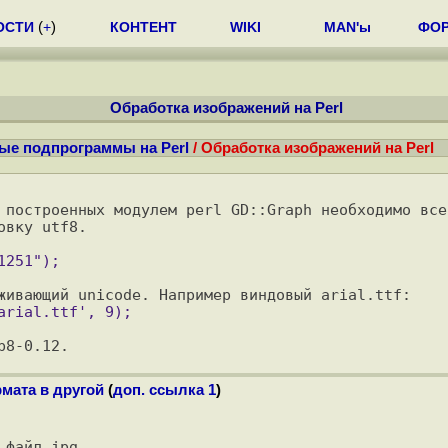
ОСТИ
(
+
)
КОНТЕНТ
WIKI
MAN'ы
ФО
Обработка изображений на Perl
ые подпрограммы на Perl
/ Обработка изображений на Perl
 построенных модулем perl GD::Graph необходимо все 
вку utf8.

рмата в другой
(
доп. ссылка 1
)
файл jpg
