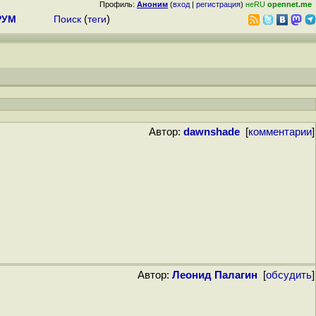
Профиль:
Аноним
(
вход
|
регистрация
)
неRU
opennet.me
РУМ
Поиск
(
теги
)
Автор:
dawnshade
[
комментарии
]


Автор:
Леонид Палагин
[
обсудить
]