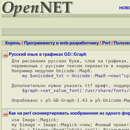
НОВ
Корень
/
Программисту и web-разработчику
/
Perl
/
Полезн
Русский язык в графиках GD::Graph
Для рисования русских букв, слов на графиках,
переменные с русским тексом перевести в кодиро
Как на perl сконвертировать изображения из одного фо
use Image::Magick;

my $image = Image::Magick->new; #новый проект

my $x = $image->Read("photo.jpg"); #открываем 