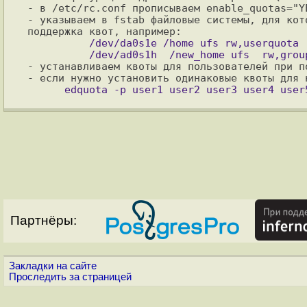
- в /etc/rc.conf прописываем enable_quotas="Y
- указываем в fstab файловые системы, для кото
          /dev/da0s1e /home ufs rw,userquota  2  2

- устанавливаем квоты для пользователей при п
Партнёры:
Закладки на сайте
Проследить за страницей