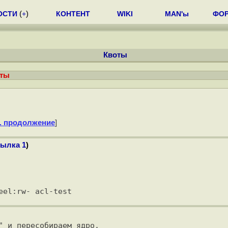
ОСТИ
(
+
)
КОНТЕНТ
WIKI
MAN'ы
ФО
Квоты
оты
. продолжение
]
сылка 1
)
 и пересобираем ядро.
