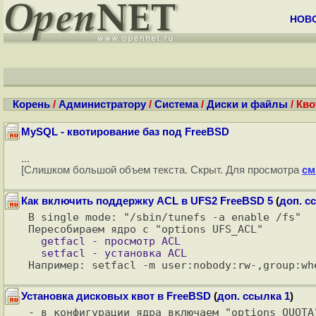
НОВ
Корень
/
Администратору
/
Система
/
Диски и файлы
/ Кв
MySQL - квотирование баз под FreeBSD
...
[Слишком большой объем текста. Скрыт. Для просмотра
см
Как включить поддержку ACL в UFS2 FreeBSD 5
(
доп. с
В single mode: "/sbin/tunefs -a enable /fs"

  getfacl - просмотр ACL

Установка дисковых квот в FreeBSD
(
доп. ссылка 1
)
- в конфигурации ядра включаем "options QUOTA"