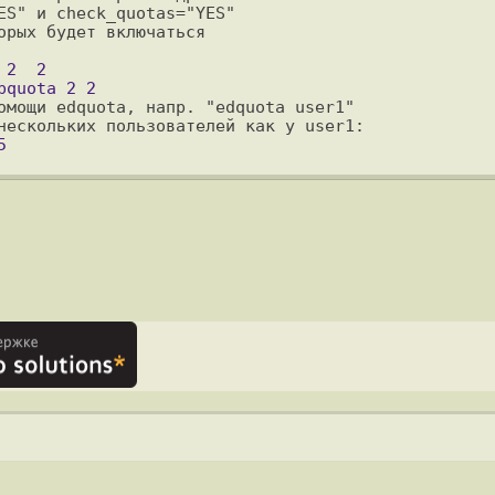
ES" и check_quotas="YES"

рых будет включаться

омощи edquota, напр. "edquota user1"
