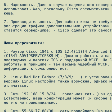
6. Надежность. Даже в случае падения кеш-сервера
использовать Web, поскольку Cisco автоматически 
кеша.

7. Производительность. Для работы кеша не требуе
фильтрации трафика дополнительными устройствами 
ставится сервер-шлюз) - Cisco сделает это самост
Наши пререквизиты:
1. Роутер Cisco 1841 с IOS 12.4(11)T4 Advanced I
(C1841-ADVIPSERVICESK9-M). Должно работать и на 
платформах и версиях IOS с поддержкой WCCP. На C
работать в принципе - там весьма ущербный WCCP. 
информации, к сожалению, нет.

2. Linux Red Hat Fedora (7/8/9/...) с установлен
версиях Linux настройка также возможна, однако м
отличаться.

3. Сеть 192.168.15.0/24 - локальная сеть (наш ад
Естественно, ваша конфигурация может (и скорее в
но это не принципиально.

4. Сеть 55.66.77.88/30 - сеть провайдера (из нее