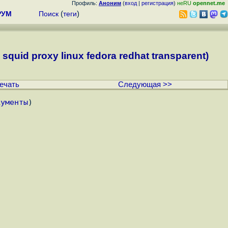
Профиль:
Аноним
(
вход
|
регистрация
)
неRU
opennet.me
РУМ
Поиск
(
теги
)
uid proxy linux fedora redhat transparent)
ечать
Следующая >>
кументы
)