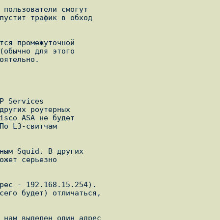
 пользователи смогут

пустит трафик в обход

тся промежуточной

(обычно для этого

оятельно.

P Services

других роутерных

isco ASA не будет

По L3-свитчам

ным Squid. В других

ожет серьезно

рес - 192.168.15.254).

сего будет) отличаться,

 нам выделен один адрес
