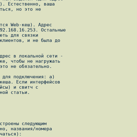
). Естественно, ваша

ться, но это не

тся Web-кеш). Адрес

92.168.16.253. Остальные

еть для связки

клиентов, и не была до

дрес в локальной сети -

ке, чтобы не нагружать

это не обязательно.

 для подключения: а)

кеша. Если интерфейсов

йсы) и свитч с

ной статьи.

строены следующим

но, названия/номера

чаться):
