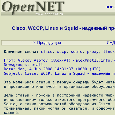
НОВ
Cisco, WCCP, Linux и Squid - надежный пр
<< Предыдущая
ИНД
Ключевые слова:
cisco
, 
wccp
, 
squid
, 
proxy
, 
linux
From: Alexey Asemov (Alex/AT) <
alex@net13.info.
>
Newsgroups: email
Date: Mon, 4 Jun 2008 14:31:37 +0000 (UTC)
Subject: Cisco, WCCP, Linux и Squid - надежный п
Эта маленькая статья в первую очередь будет инте
в провайдинге или имеет в организации оборудован
Цель статьи - помочь в построении надежного Web-
использованием только открытого программного обе
Squid, а также возможностей оборудования Cisco. 
тривиальная, какой могла бы казаться, и содержит
камней.
