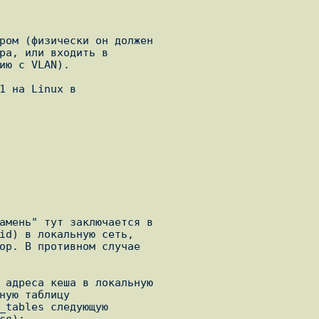
ром (физически он должен

ра, или входить в

ию с VLAN).

1 на Linux в

амень" тут заключается в

id) в локальную сеть,

ор. В противном случае

 адреса кеша в локальную

ную таблицу

_tables следующую
