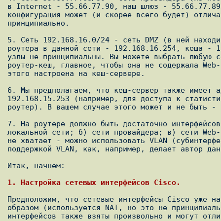
в Internet - 55.66.77.90, наш шлюз - 55.66.77.89
конфигурация может (и скорее всего будет) отлича
принципиально.

5. Сеть 192.168.16.0/24 - сеть DMZ (в ней находи
роутера в данной сети - 192.168.16.254, кеша - 1
узлы не принципиальны. Вы можете выбрать любую с
роутер-кеш, главное, чтобы она не содержала Web-
этого настроена на кеш-сервере.

6. Мы предполагаем, что кеш-сервер также имеет а
192.168.15.253 (например, для доступа к статисти
роутер). В вашем случае этого может и не быть - 
7. На роутере должно быть достаточно интерфейсов
локальной сети; б) сети провайдера; в) сети Web-
не хватает - можно использовать VLAN (субинтерфе
поддержкой VLAN, как, например, делает автор дан
Итак, начнем:

1. Настройка сетевых интерфейсов Cisco.
Предположим, что сетевые интерфейсы Cisco уже на
образом (используется NAT, но это не принципиаль
интерфейсов также взяты произвольно и могут отли