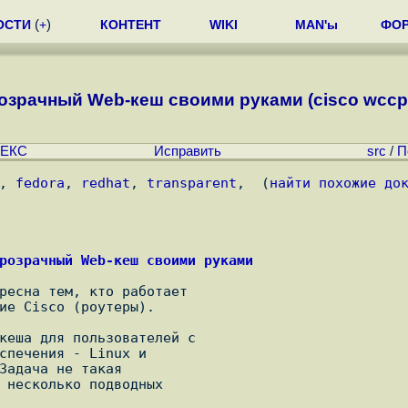
ОСТИ
(
+
)
КОНТЕНТ
WIKI
MAN'ы
ФО
озрачный Web-кеш своими руками (cisco wccp sq
ЕКС
Исправить
src
/
П
, 
fedora
, 
redhat
, 
transparent
,  (
найти похожие до
розрачный Web-кеш своими руками
ресна тем, кто работает

ие Cisco (роутеры).

кеша для пользователей с

спечения - Linux и

Задача не такая

 несколько подводных
