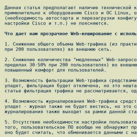
Данная статья предполагает наличие технической к
применительно к оборудованию Cisco и ОС Linux, о
(необходимость автостарта и перезагрузки конфигу
настройки Cisco и т.п.) не поясняются.

Что дает нам прозрачное Web-кеширование с исполь
1. Снижение общего объема Web-трафика (из практи
при 200 пользователях) во внешнюю сеть.

2. Снижение количичества "медленных" Web-запросо
пределах 30-50% при 200 пользователях) во внешню
повышенный комфорт для пользователей.

3. Возможность фильтрации Web-трафика средствами
упадет, фильтрация будет отключена, но это нешта
статье фильтрация трафика не рассматривается, од
4. Возможность журналирования Web-трафика средст
упадет - журнал также не будет вестись, но это с
журналирования также выходит за рамки данной стат
5. Отсутствие необходимости настройки пользовате
того, пользовательское ПО вообще не обнаружит пр
оно будет считать, что обменивается данными с на