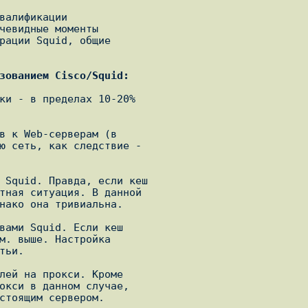
валификации

чевидные моменты

рации Squid, общие

зованием Cisco/Squid:
ки - в пределах 10-20%

в к Web-серверам (в

ю сеть, как следствие -

 Squid. Правда, если кеш

тная ситуация. В данной

нако она тривиальна.

вами Squid. Если кеш

м. выше. Настройка

ьи.

лей на прокси. Кроме

окси в данном случае,

стоящим сервером.
