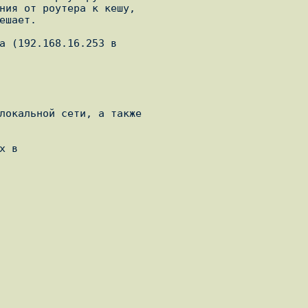
ния от роутера к кешу,

шает.

а (192.168.16.253 в

локальной сети, а также

 в
