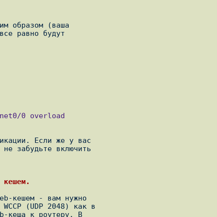
им образом (ваша

все равно будут

икации. Если же у вас

 не забудьте включить

 кешем.
eb-кешем - вам нужно

 WCCP (UDP 2048) как в

b-кеша к роутеру. В
