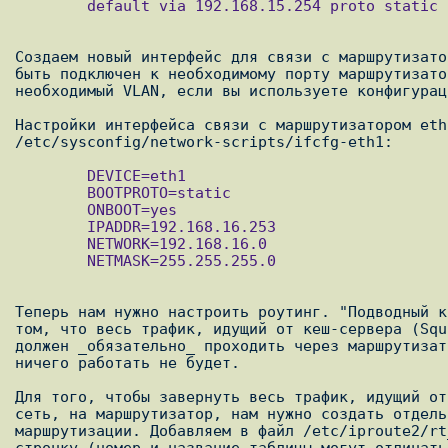
        default via 192.168.15.254 proto static

Создаем новый интерфейс для связи с маршрутизато
быть подключен к необходимому порту маршрутизато
необходимый VLAN, если вы используете конфигурац
Настройки интерфейса связи с маршрутизатором eth
        DEVICE=eth1

        BOOTPROTO=static

        ONBOOT=yes

        IPADDR=192.168.16.253

        NETWORK=192.168.16.0

        NETMASK=255.255.255.0

Теперь нам нужно настроить роутинг. "Подводный к
том, что весь трафик, идущий от кеш-сервера (Squ
должен _обязательно_ проходить через маршрутизат
ничего работать не будет.

Для того, чтобы завернуть весь трафик, идущий от
сеть, на маршрутизатор, нам нужно создать отдель
маршрутизации. Добавляем в файл /etc/iproute2/rt