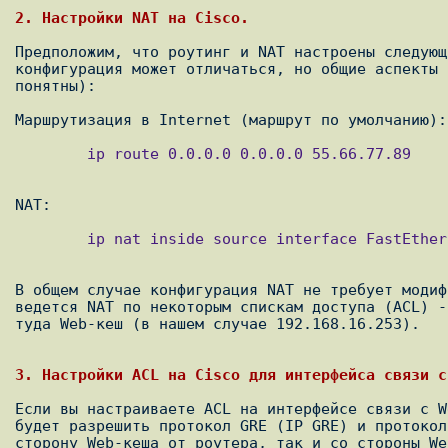
2. Настройки NAT на Cisco.
Предположим, что роутинг и NAT настроены следующ
конфигурация может отличаться, но общие аспекты 
понятны):

        ip route 0.0.0.0 0.0.0.0 55.66.77.89

        ip nat inside source interface FastEthernet0/0 overload

В общем случае конфигурация NAT не требует модиф
ведется NAT по некоторым спискам доступа (ACL) -
туда Web-кеш (в нашем случае 192.168.16.253).

3. Настройки ACL на Cisco для интерфейса связи с
Если вы настраиваете ACL на интерфейсе связи с W
будет разрешить протокол GRE (IP GRE) и протокол
сторону Web-кеша от роутера, так и со стороны We