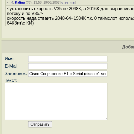
4
,
Kalina
(
??
), 13:58, 19/03/2007 [
ответить
]
<установить скорость V35 не 2048К, а 2016К для выравнива
потоку и по V35.>
скорость нада стваить 2048-64=1984К т.к. 0 таймслот исполь
64Кбит\с КИ)
Доба
Имя:
E-Mail:
Заголовок:
Текст: