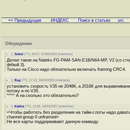
<< Предыдущая
ИНДЕКС
Поиск в статьях
src
Обсуждение
1
,
Sokol
(
??
), 09:57, 07/06/2004 [
ответить
]
Делал такое на Nateks FG-PAM-SAN-E1B/N64-MP, V2 (со стор
default 3).
Только на Cisco надо обязательно включать framing CRC4.
2
,
Eug
(
??
), 17:13, 16/03/2005 [
ответить
]
установить скорость V35 не 2048К, а 2016К для выравниван
потоку и по V35.
^^^^ А на сколько это обязательно?
3
,
Kalina
(
??
), 13:56, 19/03/2007 [
ответить
]
<Чтобы работать без разделения на тайм-слоты надо дават
channel-group 0 unframed>
Не все карты поддерживают данную команду