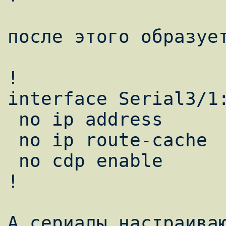
после этого образует
!

interface Serial3/1:
 no ip address

 no ip route-cache

 no cdp enable

!

А сериалы настраиваю