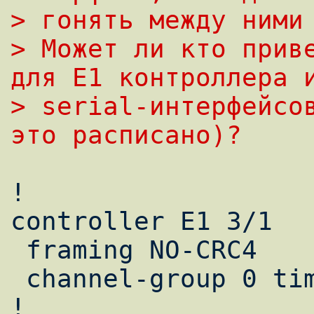
> гонять между ними
> Может ли кто приве
для E1 контроллера 
> serial-интерфейсов
это расписано)?
!

controller E1 3/1

 framing NO-CRC4

 channel-group 0 timeslots 30-31

!
