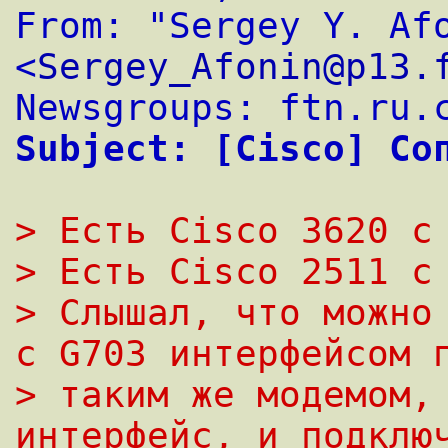
From: "Sergey Y. Afo
<
Sergey_Afonin@p13.
Newsgroups: ftn.ru.
Subject: [Cisco] Со
> Есть Cisco 3620 с
> Есть Cisco 2511 с
> Слышал, что можно 
с G703 интерфейсом 
> таким же модемом, 
интерфейс, и подклю