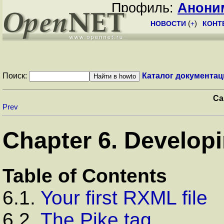
Профиль:
Анони
НОВОСТИ
(
+
)
КОНТ
Поиск:
Каталог документац
Ca
Prev
Chapter 6. Develop
Table of Contents
6.1.
Your first RXML file
6.2.
The Pike tag