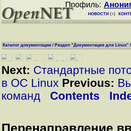
Профиль:
Анони
НОВОСТИ
(
+
)
КОНТ
Каталог документации
/
Раздел "Документация для Linux"
Next:
Cтандартные пото
в ОС Linux
Previous:
Вы
команд
Contents
Ind
Перенаправление в