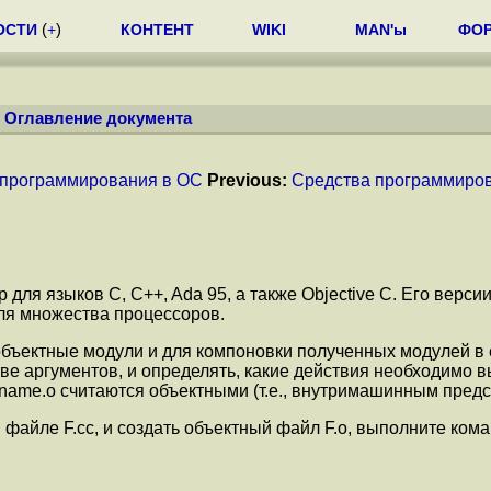
ОСТИ
(
+
)
КОНТЕНТ
WIKI
MAN'ы
ФО
/
Оглавление документа
 программирования в ОС
Previous:
Средства программиро
для языков C, C++, Ada 95, а также Objective C. Его верс
для множества процессоров.
объектные модули и для компоновки полученных модулей в
е аргументов, и определять, какие действия необходимо в
name.o считаются объектными (т.е., внутримашинным пред
файле F.cc, и создать объектный файл F.o, выполните кома