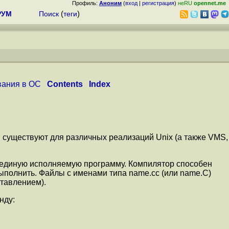
Профиль:
Аноним
(
вход
|
регистрация
)
неRU
opennet.me
РУМ
Поиск
(
теги
)
вания в ОС
Contents
Index
ии существуют для различных реализаций Unix (а также VMS,
 единую исполняемую программу. Компилятор способен
ыполнить. Файлы с именами типа name.cc (или name.C)
ставлением).
нду: