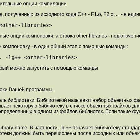
нительные опции компиляции.
полученных из исходного кода C++ - F1.o, F2.o, ... - в ед
<other-libraries>
ные опции компоновки, а строка other-libraries - подключ
и компоновку - в один общий этап с помощью команды:
. -lg++ <other-libraries>
орый можно запустить с помощью команды
роки Вашей программы.
вать библиотеки. Библиотекой называют набор объектных ф
ает некоторую библиотеку в списке объектных файлов для 
пределенных в одном из файлов библиотек. Если такие фу
brary-name. В частности, -lg++ означает библиотеку станд
. Библиотеки должны быть перечислены после исходных или о