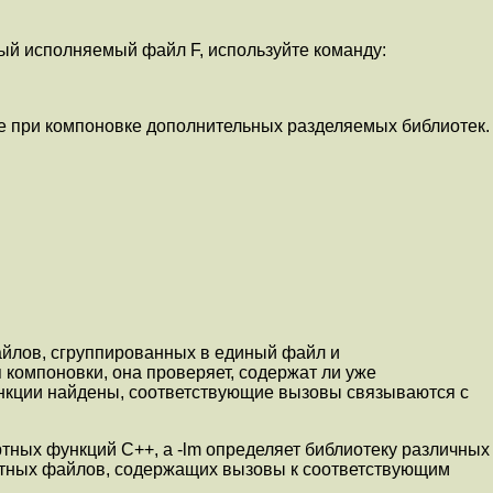
иный исполняемый файл F, используйте команду:
ение при компоновке дополнительных разделяемых библиотек.
айлов, сгруппированных в единый файл и
компоновки, она проверяет, содержат ли уже
нкции найдены, соответствующие вызовы связываются с
артных функций C++, а -lm определяет библиотеку различных
бъектных файлов, содержащих вызовы к соответствующим