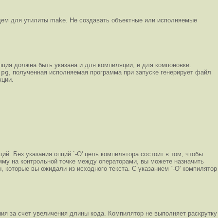
щем для утилиты make. Не создавать объектные или исполняемые
ция должна быть указана и для компиляции, и для компоновки.
-pg
, полученная исполняемая программа при запуске генерирует файл
кции.
. Без указания опций `-O' цель компилятора состoит в том, чтобы
мму на контрольной точке между операторами, вы можете назначить
, которые вы ожидали из исходного текста. С указанием `-O' компилятор
я за счет увеличения длины кода. Компилятор не выполняет раскрутку