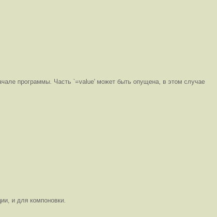
ачале программы. Часть `=value' может быть опущена, в этом случае
и, и для компоновки.