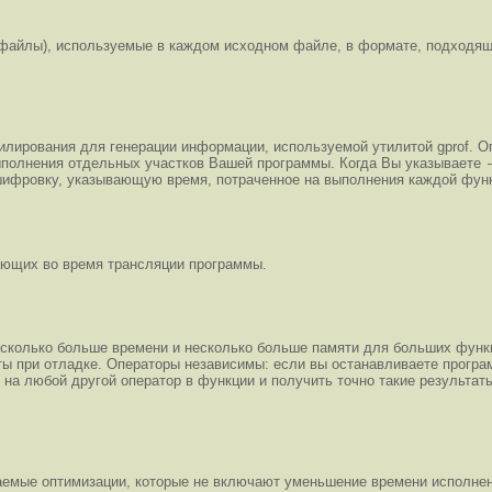
 файлы), используемые в каждом исходном файле, в формате, подходя
лирования для генерации информации, используемой утилитой gprof. Оп
ыполнения отдельных участков Вашей программы. Когда Вы указываете
сшифровку, указывающую время, потраченное на выполнения каждой фун
ающих во время трансляции программы.
сколько больше времени и несколько больше памяти для больших функций
ы при отладке. Операторы независимы: если вы останавливаете програ
на любой другой оператор в функции и получить точно такие результаты
емые оптимизации, которые не включают уменьшение времени исполнени