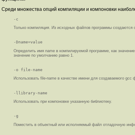
Среди множества опций компиляции и компоновки наибол
-c
Только компиляция. Из исходных файлов программы создаются о
-Dname=value
Определить имя name в компилируемой программе, как значение 
значение по умолчанию равно 1.
-o file-name
Использовать file-name в качестве имени для создаваемого gcc
-llibrary-name
Использовать при компоновке указанную библиотеку.
-g
Поместить в объектный или исполняемый файл отладочную инфор