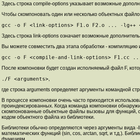
Здесь строка compile-options указывает возможные допол
Чтобы скомпоновать один или несколько объектных файлов, 
gcc -o F <link-options> F1.o F2.o ... -lg++ 
Здесь строка link-options означает возможные дополнитель
Вы можете совместить два этапа обработки - компиляцию 
gcc -o F <compile-and-link-options> F1.cc ..
После компоновки будет создан исполняемый файл F, кот
./F <arguments>
,
где строка arguments определяет аргументы командной ст
В процессе компоновки очень часто приходится использо
проиндексированных. Когда команда компоновки обнаружив
скомпонованные объектные файлы вызовы для функций, о
кодом объектного файла из библиотеки.
Библиотеки обычно определяются через аргументы вида -lli
математических функций (sin, cos, arctan, sqrt, и т.д.)
функциям.