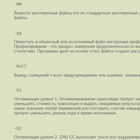
-MM
Вывести заголовочные файлы (но не стандартные заголовочные
файлы.
-pg
Поместить в объектный или исполняемый файл инструкции профи
Профилирование - это процесс измерения продолжительности в
статистики. Программа gprof на основе этого файла создает ра
-Wall
Вывод сообщений о всех предупреждениях или ошибках, возник
-O1
Оптимизация уровня 1. Оптимизированная трансляции требует не
уменьшить стоимость трансляции и выдать ожидаемые результат
новое значение любой переменной или поставить счетчик команд 
пробует уменьшить размер кода и время исполнения.
-O2
Оптимизация уровня 2. GNU CC выполняет почти все поддержива