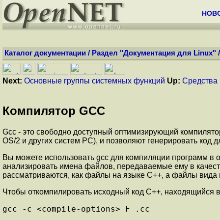
НОВ
Каталог документации
/
Раздел "Документация для Linux"
Next:
Основные группы системных функций
Up:
Средства
Компилятор GCC
Gcc - это свободно доступный оптимизирующий компилятор 
OS/2 и других систем PC), и позволяют генерировать код 
Вы можете использовать gcc для компиляции программ в 
анализировать имена файлов, передаваемые ему в качеств
рассматриваются, как файлы на языке C++, а файлы вида 
Чтобы откомпилировать исходный код C++, находящийся в 
gcc -c <compile-options> F .cc