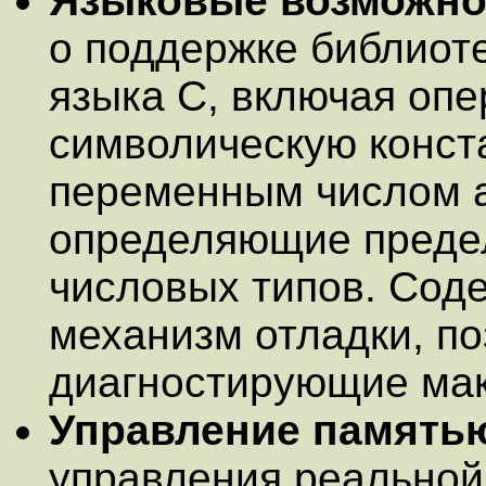
Языковые возможно
о поддержке библиот
языка C, включая опер
символическую конста
переменным числом а
определяющие предел
числовых типов. Сод
механизм отладки, п
диагностирующие ма
Управление память
управления реальной