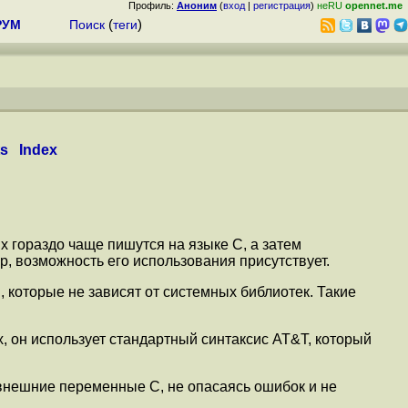
Профиль:
Аноним
(
вход
|
регистрация
)
неRU
opennet.me
РУМ
Поиск
(
теги
)
ts
Index
x гораздо чаще пишутся на языке C, а затем
 возможность его использования присутствует.
, которые не зависят от системных библиотек. Такие
, он использует стандартный синтаксис AT&T, который
од внешние переменные C, не опасаясь ошибок и не