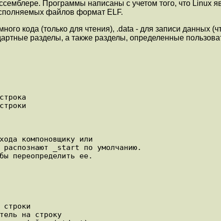
ссемблере. Программы написаны с учетом того, что Linux я
 исполняемых файлов формат ELF.
ного кода (только для чтения), .data - для записи данных (
андартные разделы, а также разделы, определенные пользо
трока

троки

 распознают _start по умолчанию.
