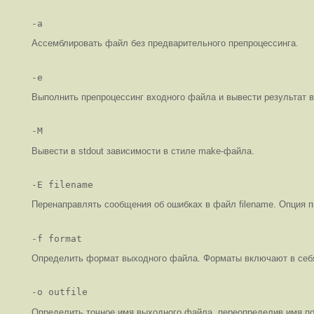
-a
Ассемблировать файл без предварительного препроцессинга.
-e
Выполнить препроцессинг входного файла и вывести результат в 
-M
Вывести в stdout зависимости в стиле make-файла.
-E filename
Перенаправлять сообщения об ошибках в файл filename. Опция п
-f format
Определить формат выходного файла. Форматы включают в себя bi
-o outfile
Определить точное имя выходного файла, переопределив имя п