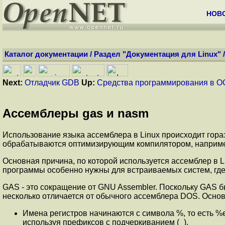
НОВ
Каталог документации
/
Раздел "Документация для Linux"
Next:
Отладчик GDB
Up:
Средства программирования в О
Ассемблеры gas и nasm
Использование языка ассемблера в Linux происходит гораз
обрабатываются оптимизирующим компилятором, например,
Основная причина, по которой используется ассемблер в L
программы особенно нужны для встраиваемых систем, гд
GAS - это сокращение от GNU Assembler. Поскольку GAS б
несколько отличается от обычного ассемблера DOS. Основн
Имена регистров начинаются с символа %, то есть %ea
используя префиксов с подчеркиванием (_).