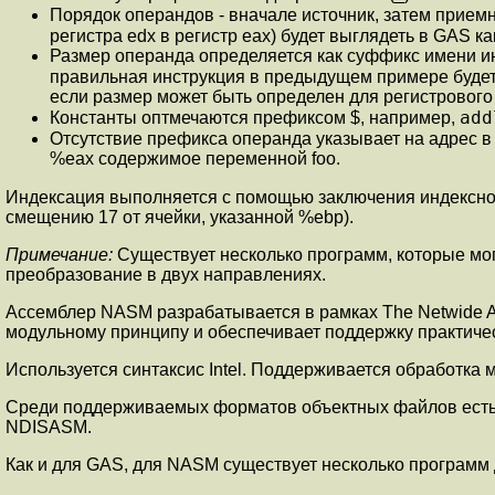
Порядок операндов - вначале источник, затем приемник
регистра edx в регистр eax) будет выглядеть в GAS к
Размер операнда определяется как суффикс имени инстр
правильная инструкция в предыдущем примере буде
если размер может быть определен для регистрового 
add
Константы оптмечаются префиксом $, например,
Отсутствие префикса операнда указывает на адрес в
%eax содержимое переменной foo.
Индексация выполняется с помощью заключения индексног
смещению 17 от ячейки, указанной %ebp).
Примечание:
Существует несколько программ, которые мог
преобразование в двух направлениях.
Ассемблер NASM разрабатывается в рамках The Netwide As
модульному принципу и обеспечивает поддержку практиче
Используется синтаксис Intel. Поддерживается обработка
Среди поддерживаемых форматов объектных файлов есть bin,
NDISASM.
Как и для GAS, для NASM существует несколько программ 