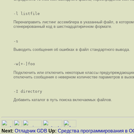
-l listfile
Перенаправить листинг ассемблера в указанный файл, в котором
сгенерированный код в шестнадцатиричном формате.
-s
Выводить сообщения об ошибках в файл стандартного вывода.
-w[+-]foo
Подключить или отключить некоторые классы предупреждающих со
отключить сообщения о неверном количестве параметров в вызо
-I directory
Добавить каталог в путь поиска включаемых файлов.
Next:
Отладчик GDB
Up:
Средства программирования в О