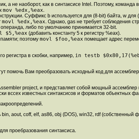
, а не наоборот, как в синтаксисе Intel. Поэтому, команда в
mov %edx,%eax
ак
.
укции. Суффикс b используется для (8-bit) байта, w для (16-
movl %edx,%eax
т
. Однако, gas не требует соблюдения ст
операнда, либо по умолчанию принимается 32-bit.
l $5,%eax
(добавить константу 5 к регистру %eax).
movl $foo,%eax
 памяти; поэтому
помещает адрес переме
in testb $0x80,17(%e
о регистра в скобки, например,
ут помочь Вам преобразовать исходный код для ассемблеро
sembler project, и представляет собой мощный ассемблер н
ски вссех известных синтаксисов и форматов объектных фа
 макроопределений.
 aout, coff, elf, as86, obj (DOS), win32, rdf (собственны
для проебразования синтаксиса.