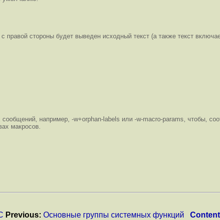
 с правой стороны будет выведен исходный текст (а также текст включа
общений, например, -w+orphan-labels или -w-macro-params, чтобы, соо
вах макросов.
С
Previous:
Основные группы системных функций
Conten