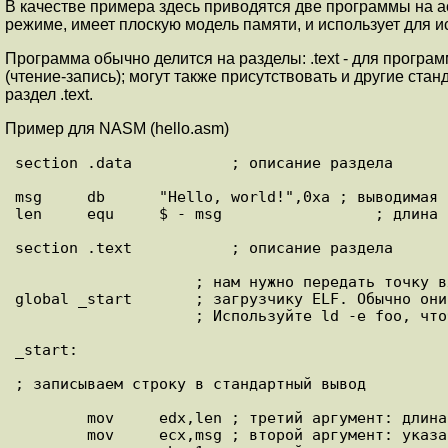
В качестве примера здесь приводятся две программы на а
режиме, имеет плоскую модель памяти, и использует для
Программа обычно делится на разделы: .text - для программ
(чтение-запись); могут также присутствовать и другие ст
раздел .text.
Пример для NASM (hello.asm)
section .data           ; описание раздела

msg     db      "Hello, world!",0xa ; выводимая с
len     equ     $ - msg                 ; длина с
section .text           ; описание раздела

                    ; нам нужно передать точку входа компоновщику или

global _start       ; загрузчику ELF. Обычно они
                    ; Используйте ld -e foo, чтобы переопределить ее.

_start:

; записываем строку в стандартный вывод

        mov     edx,len ; третий аргумент: длина строки

        mov     ecx,msg ; второй аргумент: указатель на строку
