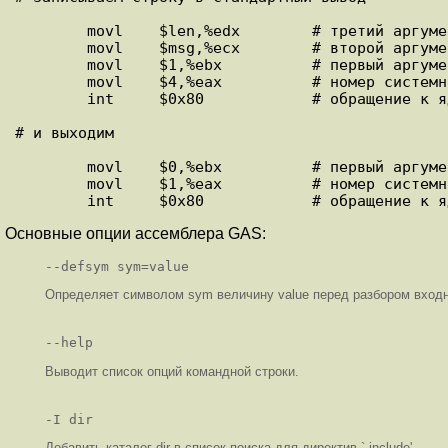
        movl    $len,%edx        # третий аргумент: длина строки

        movl    $msg,%ecx        # второй аргумент: указатель на строку

        movl    $1,%ebx          # первый аргумент: дескриптор файла (stdout)

        movl    $4,%eax          # номер системного вызова (sys_write)

        int     $0x80            # обращение к ядру

# и выходим

        movl    $0,%ebx          # первый аргумент: код возврата

        movl    $1,%eax          # номер системного вызова (sys_exit)

Основные опции ассемблера GAS:
--defsym sym=value
Определяет символом sym величину value перед разбором входно
--help
Выводит список опций командной строки.
-I dir
Добавить каталог dir в список поиска для директив `.include'.