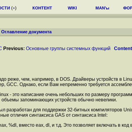
ОСТИ
(
+
)
КОНТЕНТ
WIKI
MAN'ы
ФО
/
Оглавление документа
С
Previous:
Основные группы системных функций
Conten
до реже, чем, например, в DOS. Драйверы устройств в Linu
 GCC. Однако, если Вам непременно требуется ассемблер,
inux - это написание очень небольших по размеру программ
е объемы запоминающих устройств обычно невелики.
ыл разработан для поддержки 32-битных компиляторов Unix
ые отличия синтаксиса GAS от синтаксиса Intel:
x, %dl, вместо eax, dl, и т.д. Это позволяет включать в к