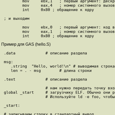
        mov     ebx,1   ; первый аргумент: дескриптор файла (stdout)

        mov     eax,4   ; номер системного вызова (sys_write)

        int     0x80 ; обращение к ядру

; и выходим

        mov     ebx,0   ; первый аргумент: код возврата

        mov     eax,1   ; номер системного вызова (sys_exit)

Пример для GAS (hello.S)
.data             # описание раздела

msg:

   .string  "Hello, world!\n" # выводимая строка

   len = . - msg        # длина строки

.text             # описание раздела

                  # нам нужно передать точку входа компоновщику или

global _start     # загрузчику ELF. Обычно они р
                  # Используйте ld -e foo, чтобы переопределить ее.

_start:

# записываем строку в стандартный вывод
