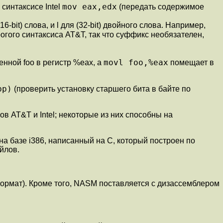
mov eax,edx
 синтаксисе Intel
(передать содержимое
bit) слова, и l для (32-bit) двойного слова. Например,
рогого синтаксиса AT&T, так что суффикс необязателен,
movl foo,%eax
нной foo в регистр %eax, а
помещает в
bp)
(проверить установку старшего бита в байте по
в AT&T и Intel; некоторые из них способны на
а базе i386, написанный на C, который построен по
йлов.
й формат). Кроме того, NASM поставляется с дизассемблером