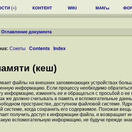
ОСТИ
(
+
)
КОНТЕНТ
WIKI
MAN'ы
ФО
/
Оглавление документа
ous:
Сокеты
Contents
Index
амяти (кеш)
вает файлы на внешних запоминающих устройствах больщой
енную информацию. Если процессу необходимо обратитьс
ту информацию, изменять ее и обращаться с просьбой о ее
 так же должно считывать в память и вспомогательные дан
бодном пространстве, доступном файловой системе. Ядро 
ой системе, когда сохранить его содержимое. Похожая вещ
лает получить доступ к информации файла, и возвращает и
кую вспомогательную информацию, не будучи прежде знаком