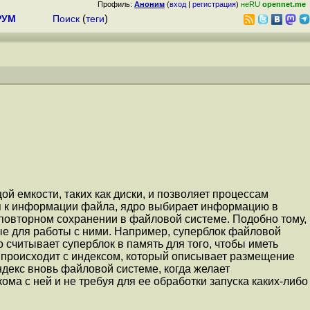
Профиль:
Аноним
(
вход
|
регистрация
)
неRU
opennet.me
РУМ
Поиск
(
теги
)
 емкости, таких как диски, и позволяет процессам
я к информации файла, ядро выбирает информацию в
 повторном сохранении в файловой системе. Подобно тому,
ные для работы с ними. Например, суперблок файловой
считывает суперблок в память для того, чтобы иметь
ь происходит с индексом, который описывает размещение
ндекс вновь файловой системе, когда желает
а с ней и не требуя для ее обработки запуска каких-либо