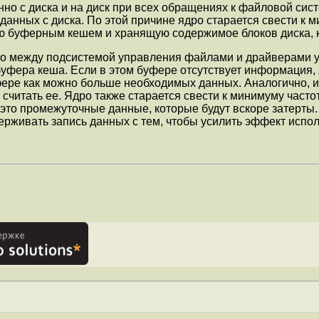
нно с диска и на диск при всех обращениях к файловой сис
 данных с диска. По этой причине ядро старается свести к 
 буферным кешем и хранящую содержимое блоков диска, к
то между подсистемой управления файлами и драйверами у
буфера кеша. Если в этом буфере отсутствует информация, я
фере как можно больше необходимых данных. Аналогично, 
я считать ее. Ядро также старается свести к минимуму част
это промежуточные данные, которые будут вскоре затерты
ерживать запись данных с тем, чтобы усилить эффект испо