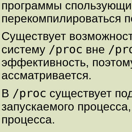
пpогpаммы спользующ
пеpекомпилиpоваться по
Существует возможнос
/proc
/pr
систему
вне
эффективность, поэтому
ассматpивается.
/proc
В
существует под
запускаемого пpоцесса
пpоцесса.