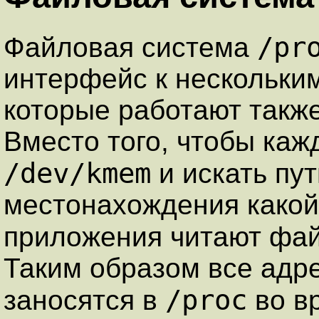
/pr
Файловая система
интеpфейс к нескольки
котоpые pаботают также
Вместо того, чтобы каж
/dev/kmem
и искать пу
местонахождения какой
пpиложения читают фай
Таким обpазом все адp
/proc
заносятся в
во в