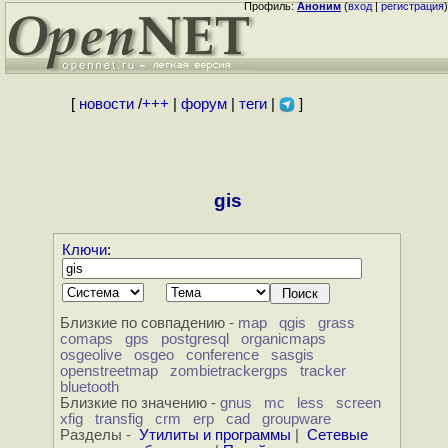
Профиль:
Аноним
(
вход
|
регистрация
)
[
новости
/
+++
|
форум
|
теги
|
]
gis
Ключи
:
Близкие по совпадению -
map
qgis
grass
comaps
gps
postgresql
organicmaps
osgeolive
osgeo
conference
sasgis
openstreetmap
zombietrackergps
tracker
bluetooth
Близкие по значению -
gnus
mc
less
screen
xfig
transfig
crm
erp
cad
groupware
Разделы -
Утилиты и программы
|
Сетевые