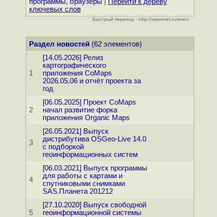
программы, браузеры
|
Перейти к дереву
ключевых слов
Быстрый переход - http://opennet.ru/ключ
Раздел новостей
(62 элементов)
[14.05.2026] Релиз
картографического
1
приложения CoMaps
2026.05.06 и отчёт проекта за
год
[06.05.2025] Проект CoMaps
2
начал развитие форка
приложения Organic Maps
[26.05.2021] Выпуск
дистрибутива OSGeo-Live 14.0
3
с подборкой
геоинформационных систем
[06.03.2021] Выпуск программы
для работы с картами и
4
спутниковыми снимками
SAS.Планета 201212
[27.10.2020] Выпуск свободной
5
геоинформационной системы