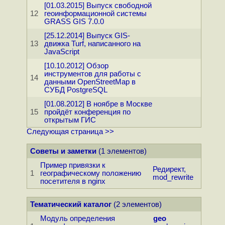
[01.03.2015] Выпуск свободной
12
геоинформационной системы
GRASS GIS 7.0.0
[25.12.2014] Выпуск GIS-
13
движка Turf, написанного на
JavaScript
[10.10.2012] Обзор
инструментов для работы с
14
данными OpenStreetMap в
СУБД PostgreSQL
[01.08.2012] В ноябре в Москве
15
пройдёт конференция по
открытым ГИС
Следующая страница >>
Советы и заметки
(1 элементов)
Пример привязки к
Редирект,
1
географическому положению
mod_rewrite
посетителя в nginx
Тематический каталог
(2 элементов)
Модуль определения
geo