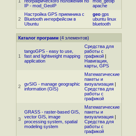
1
географического положения по
mod_geoip
IP - mod_GeoIP
apache
Настройка GPS приемника с
geo
gps
2
Bluetooth интерфейсом в
ubuntu
linux
Ubuntu
bluetooth
Каталог программ
(4 элементов)
Средства для
tangoGPS - easy to use,
работы с
1
fast and lightweight mapping
графикой
|
application
Навигация,
карты, GPS
Математические
пакеты и
gvSIG - manage geographic
визуализация
|
2
information (GIS)
Средства для
работы с
графикой
Математические
GRASS - raster-based GIS,
пакеты и
vector GIS, image
визуализация
|
3
processing system, spatial
Средства для
modeling system
работы с
графикой