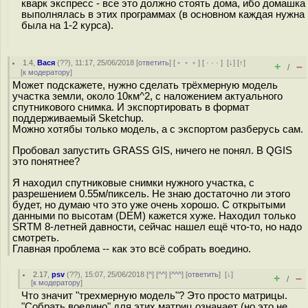
кварк экспресс - все это должно стоять дома, ибо домашка
выполнялась в этих программах (в основном каждая нужна
была на 1-2 курса).
1.4
,
Вася
(
??
), 11:17, 25/06/2018 [
ответить
] [
﹢﹢﹢
] [
· · ·
]
[
↓
] [
↑
]
+
–
/
[
к модератору
]
Может подскажете, нужно сделать трёхмерную модель
участка земли, около 10км^2, c наложением актуального
спутникового снимка. И экспортировать в формат
поддерживаемый Sketchup.
Можно хотябы только модель, а с экспортом разберусь сам.
Пробовал запустить GRASS GIS, ничего не понял. В QGIS
это понятнее?
Я находил спутниковые снимки нужного участка, с
разрешением 0.55м/пиксель. Не знаю достаточно ли этого
будет, но думаю что это уже очень хорошо. С открытыми
данными по высотам (DEM) кажется хуже. Находил только
SRTM 8-летней давности, сейчас нашел ещё что-то, но надо
смотреть.
Главная проблема -- как это всё собрать воедино.
2.17
,
psv
(
??
), 15:07, 25/06/2018 [
^
] [
^^
] [
^^^
] [
ответить
]
[
↓
]
+
–
/
[
к модератору
]
Что значит "трехмерную модель"? Это просто матрицы.
"Собрать воедино" для этих матриц означает (но это не