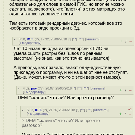
обязательно для слоев в самой ГИС, но вполне можно
сделать на экспорте), что "клетки" в этих матрицах это
один и тот же кусок местности.
Там есть готовый рендерный движек, который все это
изображает в виде проекции в 3д.
3.30
,
Ю.Т.
(
?
), 17:32, 25/06/2018 [
^
] [
^^
] [
^^^
] [
ответить
]
+
–
/
[
к модератору
]
Лет 10 назад ни одна из опенсорсных ГИС не
умела сшить растры без "швов по равным
высотам" (не знаю, как это точно называется).
А преподы, как правило, знают одну-единственную
прикладную программу, и ни на шаг от неё не отступят.
(Даже, может, имеют что-то с этой верности марке).
4.32
,
psv
(
??
), 20:07, 25/06/2018 [
^
] [
^^
] [
^^^
] [
ответить
]
+
–
/
[
к модератору
]
DEM "склеить" что ли? Или про что разговор?
–1
5.33
,
Ю.Т.
(
?
), 21:26, 25/06/2018 [
^
] [
^^
] [
^^^
] [
ответить
]
+
–
[
к модератору
]
/
> DEM "склеить" что ли? Или про что
разговор?
Они самые, "нарезанные" кусками или полосами.