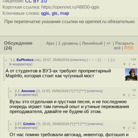
Лицензия:
CC BY 3.0
Короткая ссылка: https://opennet.ru/48830-qgis
Ключевые слова:
qgis
,
gis
,
map
При перепечатке указание ссылки на opennet.ru обязательно
Обсуждение
Ajax
|
1 уровень
|
Линейный
|
+/-
|
Раскрыть
(24)
всё
|
RSS
+10
1.1
,
EuPhobos
(
ok
), 10:57, 25/06/2018 [
ответить
] [
﹢﹢﹢
] [
· · ·
]
[
↓
]
+
–
[
к модератору
]
/
А от студентов в ВУЗ-ах требуют проприетарный
MapInfo, которая стоит как чугунный мост
+2
2.2
,
Аноним
(
2
), 11:03, 25/06/2018 [
^
] [
^^
] [
^^^
] [
ответить
]
+
–
[
к модератору
]
/
Вузы это отдельная и грустная песня, и не последнюю
очередь играет там личный опыт и утиные переживания
преподавателя, давайте не будем об этом.
+3
2.27
,
Grishin
(
?
), 16:41, 25/06/2018 [
^
] [
^^
] [
^^^
] [
ответить
]
+
–
[
к модератору
]
/
От нас помню требовали автокад, инвентор, фотошоп и