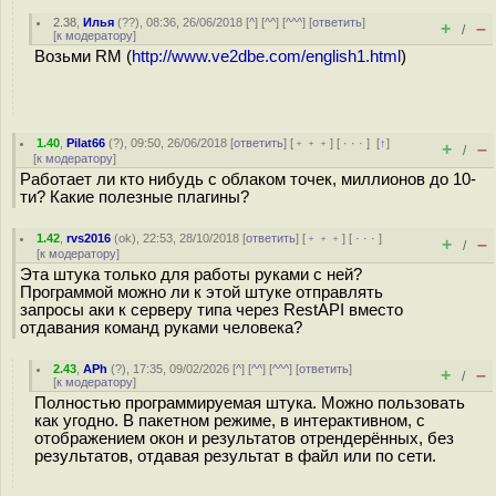
2.38
,
Илья
(
??
), 08:36, 26/06/2018 [
^
] [
^^
] [
^^^
] [
ответить
]
+
–
/
[
к модератору
]
Возьми RM (
http://www.ve2dbe.com/english1.html
)
1.40
,
Pilat66
(
?
), 09:50, 26/06/2018 [
ответить
] [
﹢﹢﹢
] [
· · ·
]
[
↑
]
+
–
/
[
к модератору
]
Работает ли кто нибудь с облаком точек, миллионов до 10-
ти? Какие полезные плагины?
1.42
,
rvs2016
(
ok
), 22:53, 28/10/2018 [
ответить
] [
﹢﹢﹢
] [
· · ·
]
+
–
/
[
к модератору
]
Эта штука только для работы руками с ней?
Программой можно ли к этой штуке отправлять
запросы аки к серверу типа через RestAPI вместо
отдавания команд руками человека?
2.43
,
APh
(
?
), 17:35, 09/02/2026 [
^
] [
^^
] [
^^^
] [
ответить
]
+
–
/
[
к модератору
]
Полностью программируемая штука. Можно пользовать
как угодно. В пакетном режиме, в интерактивном, с
отображением окон и результатов отрендерённых, без
результатов, отдавая результат в файл или по сети.