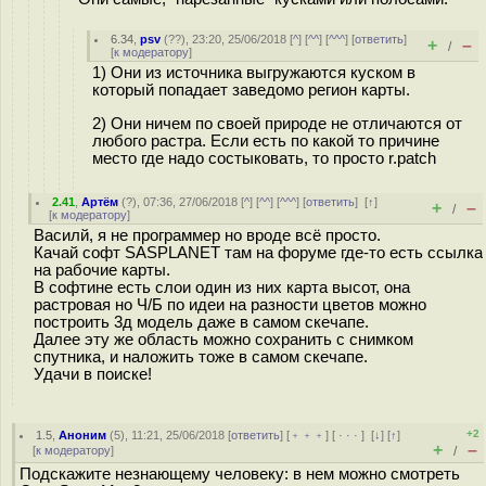
6.34
,
psv
(
??
), 23:20, 25/06/2018 [
^
] [
^^
] [
^^^
] [
ответить
]
+
–
/
[
к модератору
]
1) Они из источника выгружаются куском в
который попадает заведомо регион карты.
2) Они ничем по своей природе не отличаются от
любого растра. Если есть по какой то причине
место где надо состыковать, то просто r.patch
2.41
,
Артём
(
?
), 07:36, 27/06/2018 [
^
] [
^^
] [
^^^
] [
ответить
]
[
↑
]
+
–
/
[
к модератору
]
Василй, я не программер но вроде всё просто.
Качай софт SASPLANET там на форуме где-то есть ссылка
на рабочие карты.
В софтине есть слои один из них карта высот, она
растровая но Ч/Б по идеи на разности цветов можно
построить 3д модель даже в самом скечапе.
Далее эту же область можно сохранить с снимком
спутника, и наложить тоже в самом скечапе.
Удачи в поиске!
+2
1.5
,
Аноним
(
5
), 11:21, 25/06/2018 [
ответить
] [
﹢﹢﹢
] [
· · ·
]
[
↓
] [
↑
]
+
–
[
к модератору
]
/
Подскажите незнающему человеку: в нем можно смотреть