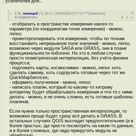
усилителей для...
+1
2.35
,
знающий
(
?
), 00:17, 26/06/2018 [
^
] [
^^
] [
^^^
] [
ответить
]
+
–
[
к модератору
]
/
- отобразить в пространстве измерения какого-то
параметра (по координатам точек измерения) - можно,
легко;
- проинтерполировать эти измерения, чтобы по точкам
восстановить непрерывное поле значений - можно, легко,
возможно через модули SAGA или GRASS, они в плане
функциональности побогаче. Но это в любом случае
просто геометрическая интерполяция, без учёта физики
процесса;
- подложить карты, космоснимки - можно, легко: хоть
сделать самому, хоть содгрузить готовые через тот же
QuickMapServices;
- оформить полученное - можно, легко;
- написать плагин, который по какому-то хитрому
алгоритму будет обрабатывать измерения и что-то с ними
делать - можно, и не очень сложно, есть готовые шаблоны
плагинов.
Если нужна только пространственная интерполяция, то
возможно проще будет сразу всё делать в GRASS. В
остальных случаях QGIS выглядит предпочтительнее (и в
более простых, где просто посмотреть на какие-то данные,
и в более сложных, где надо прикрутить модуль их
обработки).