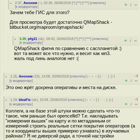
2.37
,
Аноним
(
-
), 02:36, 26/06/2018 [
^
] [
^^
] [
^^^
] [
ответить
]
+
–
/
[
к модератору
]
Зачем тебе ГИС для этого?
Для просмотра будет достаточно QMapShack -
bitbucket.org/maproom/qmapshack/
3.39
,
pfg21
(
ok
), 09:42, 26/06/2018 [
^
] [
^^
] [
^^^
] [
ответить
]
+
–
/
[
к модератору
]
QMapShack фигня по сравнению с саспланетой :)
вот та может все что нужно, и весит как мп3.
жаль под линь аналогов нет :(
–2
1.15
,
Аноним
(
15
), 14:08, 25/06/2018 [
ответить
] [
﹢﹢﹢
] [
· · ·
]
[
↑
]
+
–
[
к модератору
]
/
Это оно жрёт дохрена оперативы и места на диске.
–1
1.19
,
IdeaFix
(
ok
), 15:09, 25/06/2018 [
ответить
] [
﹢﹢﹢
] [
· · ·
]
[
↓
]
+
–
[
к модератору
]
/
Коллеги, а на базе этой штуки можно сделать что-то
такое, чем раньше был opencellid? Т.е. накладывать
"измерения вышек" на карту и по метаданным от
измерений строить реальные сетки покрытия операторов (а
то и координаты вышек примерно узнавать) в изучаемых
районах? Я не диверсий ради, а точной настройки