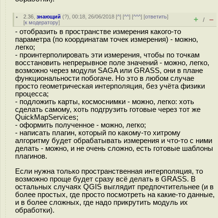
2.36
,
знающий
(
?
), 00:18, 26/06/2018 [
^
] [
^^
] [
^^^
] [
ответить
]
+
–
/
[
к модератору
]
- отобразить в пространстве измерения какого-то
параметра (по координатам точек измерения) - можно,
легко;
- проинтерполировать эти измерения, чтобы по точкам
восстановить непрерывное поле значений - можно, легко,
возможно через модули SAGA или GRASS, они в плане
функциональности побогаче. Но это в любом случае
просто геометрическая интерполяция, без учёта физики
процесса;
- подложить карты, космоснимки - можно, легко: хоть
сделать самому, хоть подгрузить готовые через тот же
QuickMapServices;
- оформить полученное - можно, легко;
- написать плагин, который по какому-то хитрому
алгоритму будет обрабатывать измерения и что-то с ними
делать - можно, и не очень сложно, есть готовые шаблоны
плагинов.
Если нужна только пространственная интерполяция, то
возможно проще будет сразу всё делать в GRASS. В
остальных случаях QGIS выглядит предпочтительнее (и в
более простых, где просто посмотреть на какие-то данные,
и в более сложных, где надо прикрутить модуль их
обработки).