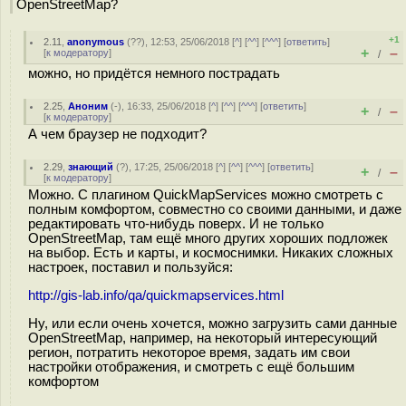
OpenStreetMap?
+1
2.11
,
anonymous
(
??
), 12:53, 25/06/2018 [
^
] [
^^
] [
^^^
] [
ответить
]
+
–
[
к модератору
]
/
можно, но придётся немного пострадать
2.25
,
Аноним
(
-
), 16:33, 25/06/2018 [
^
] [
^^
] [
^^^
] [
ответить
]
+
–
/
[
к модератору
]
А чем браузер не подходит?
2.29
,
знающий
(
?
), 17:25, 25/06/2018 [
^
] [
^^
] [
^^^
] [
ответить
]
+
–
/
[
к модератору
]
Можно. С плагином QuickMapServices можно смотреть с
полным комфортом, совместно со своими данными, и даже
редактировать что-нибудь поверх. И не только
OpenStreetMap, там ещё много других хороших подложек
на выбор. Есть и карты, и космоснимки. Никаких сложных
настроек, поставил и пользуйся:
http://gis-lab.info/qa/quickmapservices.html
Ну, или если очень хочется, можно загрузить сами данные
OpenStreetMap, например, на некоторый интересующий
регион, потратить некоторое время, задать им свои
настройки отображения, и смотреть с ещё большим
комфортом