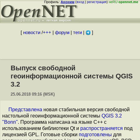
Профиль:
Аноним
(
вход
|
регистрация
)
неRU
opennet.me
[
новости
/
+++
|
форум
|
теги
|
]
Выпуск свободной
геоинформационной системы QGIS
3.2
25.06.2018 09:16 (MSK)
Представлена
новая стабильная версия свободной
настольной геоинформационной системы
QGIS 3.2
"Bonn"
. Программа написана на языке С++ с
использованием библиотеки Qt и
распространяется
под
лицензией GPL. Готовые сборки
подготовлены
для