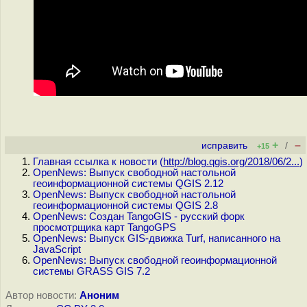
+
–
исправить
/
+15
Главная ссылка к новости (
http://blog.qgis.org/2018/06/2...
)
OpenNews: Выпуск свободной настольной
геоинформационной системы QGIS 2.12
OpenNews: Выпуск свободной настольной
геоинформационной системы QGIS 2.8
OpenNews: Создан TangoGIS - русский форк
просмотрщика карт TangoGPS
OpenNews: Выпуск GIS-движка Turf, написанного на
JavaScript
OpenNews: Выпуск свободной геоинформационной
системы GRASS GIS 7.2
Автор новости:
Аноним