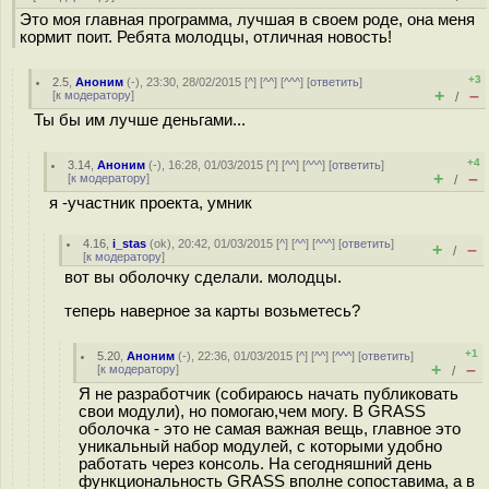
Это моя главная программа, лучшая в своем роде, она меня
кормит поит. Ребята молодцы, отличная новость!
+3
2.5
,
Аноним
(
-
), 23:30, 28/02/2015 [
^
] [
^^
] [
^^^
] [
ответить
]
+
–
[
к модератору
]
/
Ты бы им лучше деньгами...
+4
3.14
,
Аноним
(
-
), 16:28, 01/03/2015 [
^
] [
^^
] [
^^^
] [
ответить
]
+
–
[
к модератору
]
/
я -участник проекта, умник
4.16
,
i_stas
(
ok
), 20:42, 01/03/2015 [
^
] [
^^
] [
^^^
] [
ответить
]
+
–
/
[
к модератору
]
вот вы оболочку сделали. молодцы.
теперь наверное за карты возьметесь?
+1
5.20
,
Аноним
(
-
), 22:36, 01/03/2015 [
^
] [
^^
] [
^^^
] [
ответить
]
+
–
[
к модератору
]
/
Я не разработчик (собираюсь начать публиковать
свои модули), но помогаю,чем могу. В GRASS
оболочка - это не самая важная вещь, главное это
уникальный набор модулей, с которыми удобно
работать через консоль. На сегодняшний день
функциональность GRASS вполне сопоставима, а в