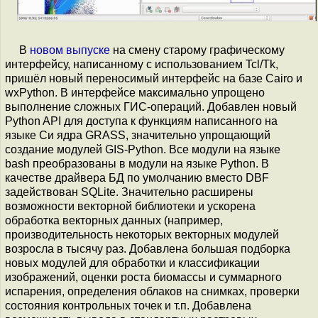
В
новом выпуске
на смену старому графическому
интерфейсу, написанному с использованием Tcl/Tk,
пришёл новый переносимый интерфейс на базе Cairo и
wxPython. В интерфейсе максимально упрощено
выполнение сложных ГИС-операций. Добавлен новый
Python API для доступа к функциям написанного на
языке Си ядра GRASS, значительно упрощающий
создание модулей GIS-Python. Все модули на языке
bash преобразованы в модули на языке Python. В
качестве драйвера БД по умолчанию вместо DBF
задействован SQLite. Значительно расширены
возможности векторной библиотеки и ускорена
обработка векторных данных (например,
производительность некоторых векторных модулей
возросла в тысячу раз. Добавлена большая подборка
новых модулей для обработки и классификации
изображений, оценки роста биомассы и суммарного
испарения, определения облаков на снимках, проверки
состояния контрольных точек и т.п. Добавлена