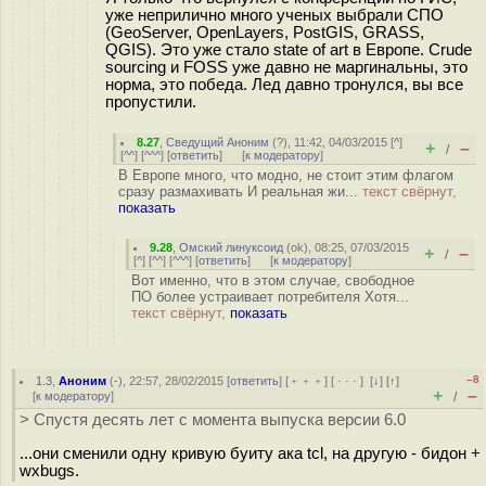
уже неприлично много ученых выбрали СПО
(GeoServer, OpenLayers, PostGIS, GRASS,
QGIS). Это уже стало state of art в Европе. Crude
sourcing и FOSS уже давно не маргинальны, это
норма, это победа. Лед давно тронулся, вы все
пропустили.
8.27
,
Сведущий Аноним
(
?
), 11:42, 04/03/2015 [
^
]
+
–
/
[
^^
] [
^^^
] [
ответить
]
[
к модератору
]
В Европе много, что модно, не стоит этим флагом
сразу размахивать И реальная жи...
текст свёрнут,
показать
9.28
,
Омский линуксоид
(
ok
), 08:25, 07/03/2015
+
–
/
[
^
] [
^^
] [
^^^
] [
ответить
]
[
к модератору
]
Вот именно, что в этом случае, свободное
ПО более устраивает потребителя Хотя...
текст свёрнут,
показать
–8
1.3
,
Аноним
(
-
), 22:57, 28/02/2015 [
ответить
] [
﹢﹢﹢
] [
· · ·
]
[
↓
] [
↑
]
+
–
[
к модератору
]
/
> Спустя десять лет с момента выпуска версии 6.0
...они сменили одну кривую буиту ака tcl, на другую - бидон +
wxbugs.