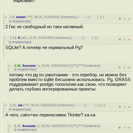
наркоман?"
1.9
,
eraser
(
??
), 08:35, 01/03/2015 [
ответить
] [
﹢﹢﹢
] [
· · ·
]
[
↑
]
+
–
/
[
к модератору
]
2 Гис не свободный но таки нативный.
1.13
,
fi
(
ok
), 12:55, 01/03/2015 [
ответить
] [
﹢﹢﹢
] [
· · ·
]
[
↓
]
+
–
/
[
к модератору
]
SQLite? А почему не нормальный Pg?
2.26
,
Аноним
(
-
), 15:41, 03/03/2015 [
^
] [
^^
] [
^^^
] [
ответить
]
+
–
/
[
к модератору
]
потому что pg по умолчанию - это перебор, но можно без
проблем вместо sqlite бесшовно использовать Pg. GRASS
поддерживает postgis топологию как свою, что позворяет
делать глубоко интегрированные проекты
1.21
,
via
(
??
), 00:14, 02/03/2015 [
ответить
] [
﹢﹢﹢
] [
· · ·
]
[
↓
] [
↑
]
+
–
/
[
к модератору
]
А чего, сairo+wx переносимее Tkinter? ха-ха
2.22
,
Аноним
(
-
), 01:50, 02/03/2015 [
^
] [
^^
] [
^^^
] [
ответить
]
+
–
/
[
к модератору
]