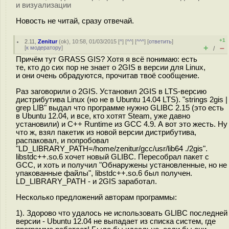
и визуализации
Новость не читай, сразу отвечай.
+1
2.11
,
Zenitur
(
ok
), 10:58, 01/03/2015 [
^
] [
^^
] [
^^^
] [
ответить
]
+
–
[
к модератору
]
/
Причём тут GRASS GIS? Хотя я всё понимаю: есть
те, кто до сих пор не знает о 2GIS в версии для Linux,
и они очень обрадуются, прочитав твоё сообщение.
Раз заговорили о 2GIS. Установил 2GIS в LTS-версию
дистрибутива Linux (но не в Ubuntu 14.04 LTS). "strings 2gis |
grep LIB" выдал что программе нужно GLIBC 2.15 (это есть
в Ubuntu 12.04, и все, кто хотят Steam, уже давно
установили) и C++ Runtime из GCC 4.9. А вот это жесть. Ну
что ж, взял пакетик из новой версии дистрибутива,
распаковал, и попробовал
"LD_LIBRARY_PATH=/home/zenitur/gcc/usr/lib64 ./2gis".
libstdc++.so.6 хочет новый GLIBC. Пересобрал пакет с
GCC, и хоть и получил "Обнаружены установленные, но не
упакованные файлы", libstdc++.so.6 был получен.
LD_LIBRARY_PATH - и 2GIS заработал.
Несколько предложений авторам программы:
1). Здорово что удалось не использовать GLIBC последней
версии - Ubuntu 12.04 не выпадает из списка систем, где