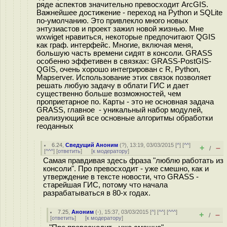
ряде аспектов значительно превосходит ArcGIS.
Важнейшее достижение - переход на Python и SQLite
по-умолчанию. Это привлекло много новых
энтузиастов и проект зажил новой жизнью. Мне
wxwiget нравиться, некоторые предпочитают QGIS
как граф. интерфейс. Многие, включая меня,
большую часть времени сидят в консоли. GRASS
особенно эффетивен в связках: GRASS-PostGIS-
QGIS, очень хорошо интегрирован с R, Python,
Mapserver. Использование этих связок позволяет
решать любую задачу в облати ГИС и дает
существенно больше возможностей, чем
проприетарное по. Карты - это не основная задача
GRASS, главное - уникальный набор модулей,
реализующий все основные алгоритмы обработки
геоданных
6.24
,
Сведущий Аноним
(
?
), 13:19, 03/03/2015 [
^
] [
^^
]
+
–
/
[
^^^
] [
ответить
]
[
к модератору
]
Самая правдивая здесь фраза "люблю работать из
консоли". Про превосходит - уже смешно, как и
утверждение в тексте новости, что GRASS -
старейшая ГИС, потому что начала
разрабатываться в 80-х годах.
7.25
,
Аноним
(
-
), 15:37, 03/03/2015 [
^
] [
^^
] [
^^^
]
+
–
/
[
ответить
]
[
к модератору
]