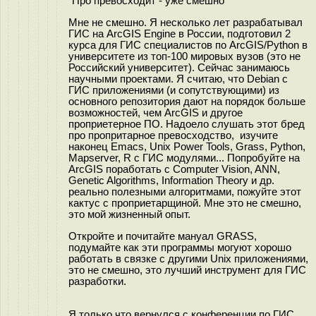
"Про превосходит - уже смешно"
Мне не смешно. Я несколько лет разрабатывал
ГИС на ArcGIS Engine в России, подготовил 2
курса для ГИС специалистов по ArcGIS/Python в
университете из топ-100 мировых вузов (это не
Российский университет). Сейчас занимаюсь
научными проектами. Я считаю, что Debian с
ГИС приложениями (и сопутствующими) из
основного репозитория дают на порядок больше
возможностей, чем ArcGIS и другое
проприетерное ПО. Надоело слушать этот бред
про пропритарное превосходство, изучите
наконец Emacs, Unix Power Tools, Grass, Python,
Mapserver, R с ГИС модулями... Попробуйте на
ArcGIS поработать с Computer Vision, ANN,
Genetic Algorithms, Information Theory и др.
реально полезными алгоритмами, пожуйте этот
кактус с проприетарщиной. Мне это не смешно,
это мой жизненный опыт.
Откройте и почитайте мануал GRASS,
подумайте как эти программы могуют хорошо
работать в связке с другими Unix приложениями,
это не смешно, это лучший инструмент для ГИС
разработки.
Я только что вернулся с конференции по ГИС,