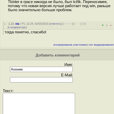
Tkinter в грасе никогда не было, был tcl/tk. Переносимее,
потому что новая версия лучше работает под win, раньше
было значительно больше проблем.
1.23
,
via
(
??
), 11:24, 02/03/2015 [
ответить
] [
﹢﹢﹢
] [
· · ·
]
[
↑
]
+
–
/
[
к модератору
]
тогда понятно, спасибо!
игнорирование участников
|
лог модерирования
Добавить комментарий
Имя:
E-Mail:
Текст: