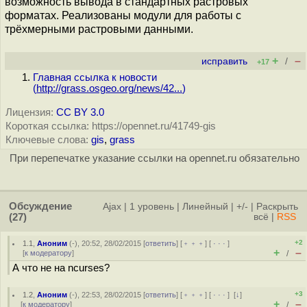
возможность вывода в стандартных растровых
форматах. Реализованы модули для работы с
трёхмерными растровыми данными.
+
–
исправить
/
+17
Главная ссылка к новости
(
http://grass.osgeo.org/news/42...
)
Лицензия:
CC BY 3.0
Короткая ссылка: https://opennet.ru/41749-gis
Ключевые слова:
gis
,
grass
При перепечатке указание ссылки на opennet.ru обязательно
Обсуждение
Ajax
|
1 уровень
|
Линейный
|
+/-
|
Раскрыть
(27)
всё
|
RSS
+2
1.1
,
Аноним
(
-
), 20:52, 28/02/2015 [
ответить
] [
﹢﹢﹢
] [
· · ·
]
+
–
[
к модератору
]
/
А что не на ncurses?
+3
1.2
,
Аноним
(
-
), 22:53, 28/02/2015 [
ответить
] [
﹢﹢﹢
] [
· · ·
]
[
↓
]
+
–
[
к модератору
]
/