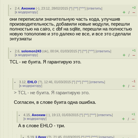
+2
2.4
,
Аноним
(
-
), 23:12, 28/02/2015 [
^
] [
^^
] [
^^^
] [
ответить
]
+
–
[
к модератору
]
/
они переписали значительную часть кода, улучшив
производительность, добавили новые модули, перешли
полностью на cairo, с dbf на sqlite, перешли на полностью
новую топологию и это далеко не все, и все это сделали
энтузиаты
+1
2.6
,
solomon243
(
ok
), 00:04, 01/03/2015 [
^
] [
^^
] [
^^^
] [
ответить
]
+
–
[
к модератору
]
/
TCL - не буита. Я гарантирую это.
–1
3.12
,
EHLO
(
?
), 12:46, 01/03/2015 [
^
] [
^^
] [
^^^
] [
ответить
]
+
–
[
к модератору
]
/
> TCL - не буита. Я гарантирую это.
Согласен, в слове буита одна ошибка.
+1
4.15
,
Аноним
(
-
), 19:13, 01/03/2015 [
^
] [
^^
] [
^^^
] [
ответить
]
+
–
[
к модератору
]
/
А в слове EHLO - три.
5.19
,
Liferer
(
?
), 21:45, 01/03/2015 [
^
] [
^^
] [
^^^
] [
ответить
]