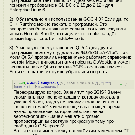
программа работает! Было бы идеально, если бы они
понизили требование к GLIBC с 2.15 до 2.12 - для
Enterprise Linux 6.
2). Обязательно ли использование GCC 4.9? Если да, то
C++ Runtime можно таскать с программой. Это
распространённая практика: если вы хоть раз покупали
игры в Humble Bundle, то видели что Icculus кладёт с
играми libgcc_s.so.1 и libstdc++.so.6.
3). У меня уже был установлен Qt 5.4 для другой
программы, поэтому я удалил /usr/lib64/2GIS/v4/lib/*. Но с
моим Qt 5.4 программа неправильно работает: справочник
пустой. Может виноваты патчи noicu на QtWebkit, а может
виноваты патчи Qt из состава 2GIS - если они там есть.
Если есть патчи, их нужно убрать или открыть.
3.30
,
Омский линуксоид
(
ok
), 09:31, 07/03/2015 [
^
] [
^^
] [
^^^
]
+
–
/
[
ответить
]
[
к модератору
]
Перефразирую вопрос. Зачем тут про 2GIS? Зачем
упоминать про проприетарщину, которая опоздала
уже на 4-5 лет, когда уже никому стала не нужна в
Linux-системах? Зачем вообще в настоящее время
нужно приложение, которое работает не на
вебтехнологиях? Зачем мешать с грязью
проприетарщины светлую прекрасную тему про
свободный GIS-проект?
Вот всё это я имел в виду своим ёмким замечанием: "Ты