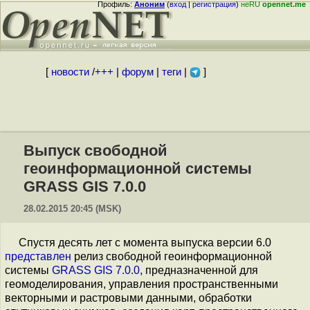
Профиль:
Аноним
(
вход
|
регистрация
)
неRU
opennet.me
[
новости
/
+++
|
форум
|
теги
|
]
Выпуск свободной
геоинформационной системы
GRASS GIS 7.0.0
28.02.2015 20:45 (MSK)
Спустя десять лет с момента выпуска версии 6.0
представлен
релиз свободной геоинформационной
системы
GRASS GIS 7.0.0
, предназначенной для
геомоделирования, управления пространственными
векторными и растровыми данными, обработки