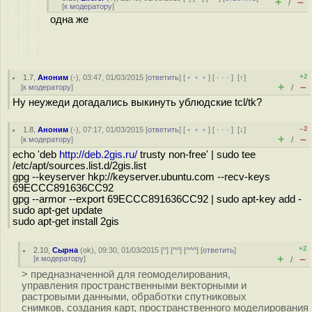
+
–
/
[
к модератору
]
одна же
+2
1.7
,
Аноним
(
-
), 03:47, 01/03/2015 [
ответить
] [
﹢﹢﹢
] [
· · ·
]
[
↑
]
+
–
[
к модератору
]
/
Ну неужеди догадались выкинуть yблюдские tcl/tk?
–2
1.8
,
Аноним
(
-
), 07:17, 01/03/2015 [
ответить
] [
﹢﹢﹢
] [
· · ·
]
[
↓
]
+
–
[
к модератору
]
/
echo 'deb
http://deb.2gis.ru/
trusty non-free' | sudo tee
/etc/apt/sources.list.d/2gis.list
gpg --keyserver hkp://keyserver.ubuntu.com --recv-keys
69ECCC891636CC92
gpg --armor --export 69ECCC891636CC92 | sudo apt-key add -
sudo apt-get update
sudo apt-get install 2gis
+2
2.10
,
Сырна
(
ok
), 09:30, 01/03/2015 [
^
] [
^^
] [
^^^
] [
ответить
]
+
–
[
к модератору
]
/
> предназначенной для геомоделирования,
управления пространственными векторными и
растровыми данными, обработки спутниковых
снимков, создания карт, пространственного моделирования