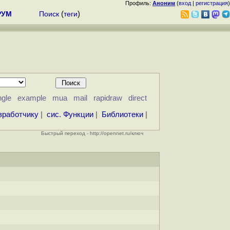
Профиль:
Аноним
(
вход
|
регистрация
)
РУМ
Поиск
(
теги
)
ngle
example
mua
mail
rapidraw
direct
зработчику
|
сис. Функции
|
Библиотеки
|
Быстрый переход - http://opennet.ru/ключ