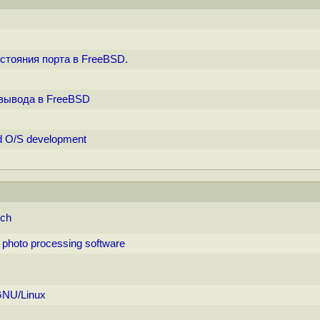
остояния порта в FreeBSD.
-вывода в FreeBSD
d O/S development
tch
 photo processing software
 GNU/Linux