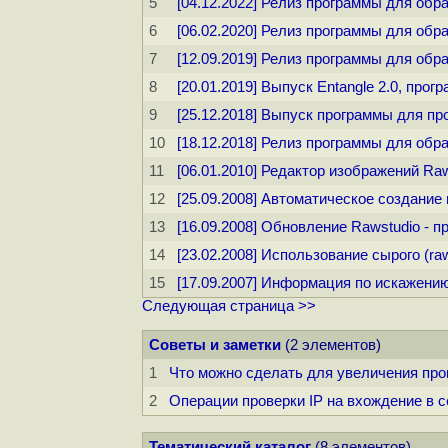
5
[04.12.2022] Релиз программы для обр
6
[06.02.2020] Релиз программы для обр
7
[12.09.2019] Релиз программы для обр
8
[20.01.2019] Выпуск Entangle 2.0, пр
9
[25.12.2018] Выпуск программы для пр
10
[18.12.2018] Релиз программы для обр
11
[06.01.2010] Редактор изображений R
12
[25.09.2008] Автоматическое создание
13
[16.09.2008] Обновление Rawstudio -
14
[23.02.2008] Использование сырого (ra
15
[17.09.2007] Информация по искажению
Следующая страница >>
Советы и заметки
(2 элементов)
1
Что можно сделать для увеличения про
2
Операции проверки IP на вхождение в сеть
Тематический каталог
(8 элементов)