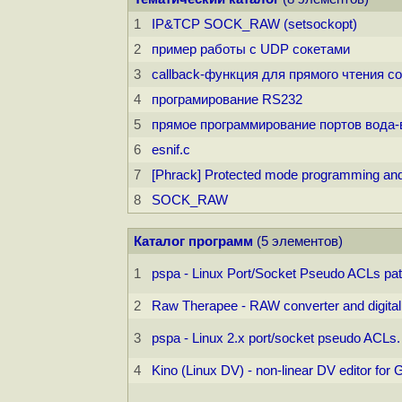
1
IP&TCP SOCK_RAW (setsockopt)
2
пример работы с UDP сокетами
3
callback-функция для прямого чтения с
4
програмирование RS232
5
пpямое пpогpаммиpование поpтов вода
6
esnif.c
7
[Phrack] Protected mode programming an
8
SOCK_RAW
Каталог программ
(5 элементов)
1
pspa - Linux Port/Socket Pseudo ACLs pa
2
Raw Therapee - RAW converter and digital
3
pspa - Linux 2.x port/socket pseudo ACLs.
4
Kino (Linux DV) - non-linear DV editor for