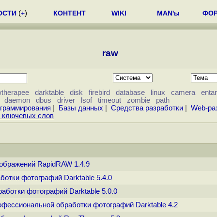
ОСТИ
(
+
)
КОНТЕНТ
WIKI
MAN'ы
ФО
raw
wtherapee
darktable
disk
firebird
database
linux
camera
enta
daemon
dbus
driver
lsof
timeout
zombie
path
ограммирования
|
Базы данных
|
Средства разработки
|
Web-ра
у ключевых слов
зображений RapidRAW 1.4.9
ботки фотографий Darktable 5.4.0
работки фотографий Darktable 5.0.0
офессиональной обработки фотографий Darktable 4.2