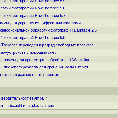
аботки фотографий RawTherapee 5.9
аботки фотографий RawTherapee 5.8
аботки фотографий RawTherapee 5.7
ограммы для управления цифровыми камерами
офессиональной обработки фотографий Darktable 2.6
аботки фотографий RawTherapee 5.5
awTherapee переведен в разряд свободных проектов
 raw-устройств с помощью udev
 программы для просмотра и обработки RAW файлов
w) дискового раздела для хранения базы Firebird
 текста в разных email клиентах
изводительности samba ?
 a.b.c.d/N или a.b.c.d/n.n.n.n