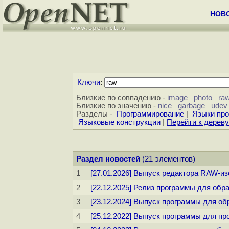
НОВ
Ключи
:
Близкие по совпадению -
image
photo
ra
Близкие по значению -
nice
garbage
udev
Разделы -
Программирование
|
Языки пр
Языковые конструкции
|
Перейти к дерев
Раздел новостей
(21 элементов)
1
[27.01.2026] Выпуск редактора RAW-и
2
[22.12.2025] Релиз программы для обра
3
[23.12.2024] Выпуск программы для об
4
[25.12.2022] Выпуск программы для пр