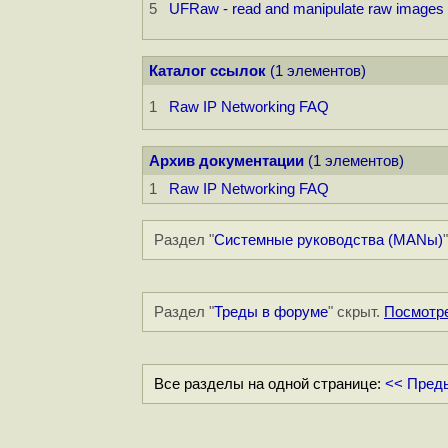
5
UFRaw - read and manipulate raw images 
Каталог ссылок
(1 элементов)
1
Raw IP Networking FAQ
Архив документации
(1 элементов)
1
Raw IP Networking FAQ
Раздел "
Системные руководства (MANы)
Раздел "
Треды в форуме
" скрыт.
Посмотр
Все разделы на одной странице:
<< Пред