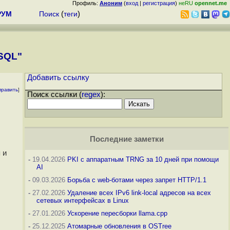
Профиль:
Аноним
(
вход
|
регистрация
)
неRU
opennet.me
РУМ
Поиск
(
теги
)
SQL"
Добавить ссылку
править
]
Поиск ссылки (
regex
):
Последние заметки
 и
-
19.04.2026
PKI с аппаратным TRNG за 10 дней при помощи
AI
-
09.03.2026
Борьба с web-ботами через запрет HTTP/1.1
-
27.02.2026
Удаление всех IPv6 link-local адресов на всех
сетевых интерфейсах в Linux
-
27.01.2026
Ускорение пересборки llama.cpp
-
25.12.2025
Атомарные обновления в OSTree