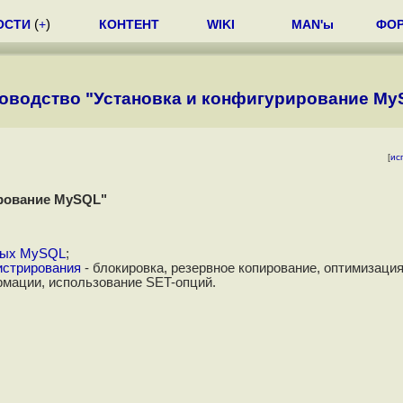
ОСТИ
(
+
)
КОНТЕНТ
WIKI
MAN'ы
ФО
оводство "Установка и конфигурирование My
[
ис
ирование MySQL"
нных MySQL
;
истрирования
- блокировка, резервное копирование, оптимизация
рмации, использование SET-опций.