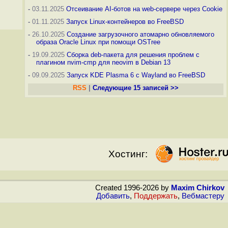
-
03.11.2025
Отсеивание AI-ботов на web-сервере через Cookie
-
01.11.2025
Запуск Linux-контейнеров во FreeBSD
-
26.10.2025
Создание загрузочного атомарно обновляемого
образа Oracle Linux при помощи OSTree
-
19.09.2025
Сборка deb-пакета для решения проблем с
плагином nvim-cmp для neovim в Debian 13
-
09.09.2025
Запуск KDE Plasma 6 с Wayland во FreeBSD
RSS
|
Следующие 15 записей >>
Хостинг:
Created 1996-2026 by
Maxim Chirkov
Добавить
,
Поддержать
,
Вебмастеру