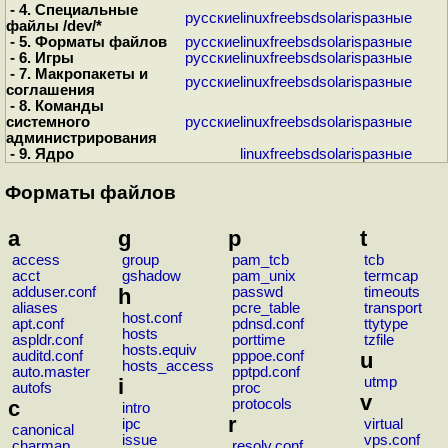
- 4. Специальные
русские
linux
freebsd
solaris
разные
файлы /dev/*
- 5. Форматы файлов
русские
linux
freebsd
solaris
разные
- 6. Игры
русские
linux
freebsd
solaris
разные
- 7. Макропакеты и
русские
linux
freebsd
solaris
разные
соглашения
- 8. Команды
системного
русские
linux
freebsd
solaris
разные
администрирования
- 9. Ядро
linux
freebsd
solaris
разные
Форматы файлов
a
g
p
t
access
group
pam_tcb
tcb
acct
gshadow
pam_unix
termcap
adduser.conf
h
passwd
timeouts
aliases
pcre_table
transport
host.conf
apt.conf
pdnsd.conf
ttytype
hosts
aspldr.conf
porttime
tzfile
hosts.equiv
auditd.conf
pppoe.conf
u
hosts_access
auto.master
pptpd.conf
i
utmp
autofs
proc
v
c
protocols
intro
r
ipc
virtual
canonical
issue
vps.conf
charmap
resolv.conf