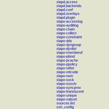
slapd.access
slapd.backends
slapd.conf
slapd.overlays
slapd.plugin
slapo-accesslog
slapo-auditlog
slapo-chain
slapo-collect
slapo-constraint
slapo-dds
slapo-dyngroup
slapo-dynlist
slapo-memberof
slapo-pbind
slapo-pcache
slapo-ppolicy
slapo-refint
slapo-retcode
slapo-rwm
slapo-sock
slapo-sssvlv
slapo-syncprov
slapo-translucent
slapo-unique
slapo-valsort
sources.list
ssh_config