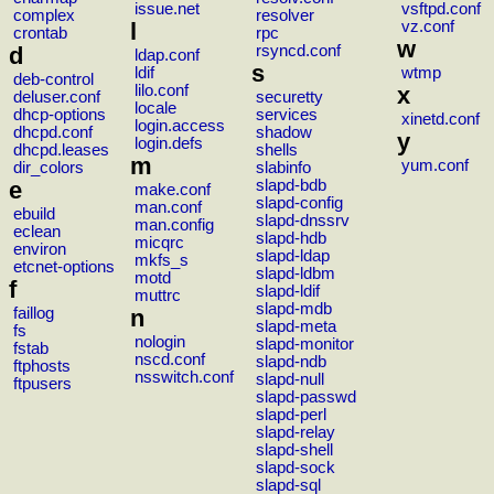
issue.net
vsftpd.conf
complex
resolver
l
vz.conf
crontab
rpc
w
d
rsyncd.conf
ldap.conf
s
ldif
wtmp
deb-control
lilo.conf
x
deluser.conf
securetty
locale
dhcp-options
services
xinetd.conf
login.access
dhcpd.conf
shadow
y
login.defs
dhcpd.leases
shells
m
yum.conf
dir_colors
slabinfo
e
slapd-bdb
make.conf
slapd-config
man.conf
ebuild
slapd-dnssrv
man.config
eclean
slapd-hdb
micqrc
environ
slapd-ldap
mkfs_s
etcnet-options
slapd-ldbm
motd
f
slapd-ldif
muttrc
slapd-mdb
faillog
n
slapd-meta
fs
nologin
slapd-monitor
fstab
nscd.conf
slapd-ndb
ftphosts
nsswitch.conf
slapd-null
ftpusers
slapd-passwd
slapd-perl
slapd-relay
slapd-shell
slapd-sock
slapd-sql