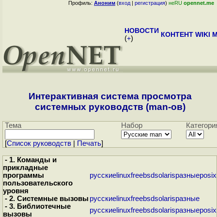
Профиль:
Аноним
(
вход
|
регистрация
)
неRU
opennet.me
НОВОСТИ
КОНТЕНТ
WIKI
M
(
+
)
Интерактивная система просмотра
системных руководств (man-ов)
Тема
Набор
Категори
[
Cписок руководств
|
Печать
]
- 1. Команды и
прикладные
программы
русские
linux
freebsd
solaris
разные
posix
пользовательского
уровня
- 2. Системные вызовы
русские
linux
freebsd
solaris
разные
- 3. Библиотечные
русские
linux
freebsd
solaris
разные
posix
вызовы