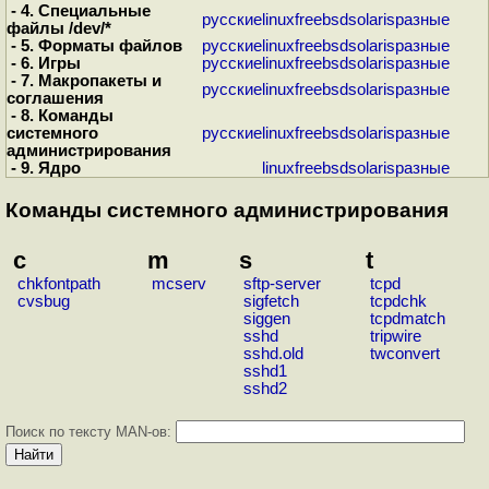
- 4. Специальные
русские
linux
freebsd
solaris
разные
файлы /dev/*
- 5. Форматы файлов
русские
linux
freebsd
solaris
разные
- 6. Игры
русские
linux
freebsd
solaris
разные
- 7. Макропакеты и
русские
linux
freebsd
solaris
разные
соглашения
- 8. Команды
системного
русские
linux
freebsd
solaris
разные
администрирования
- 9. Ядро
linux
freebsd
solaris
разные
Команды системного администрирования
c
m
s
t
chkfontpath
mcserv
sftp-server
tcpd
cvsbug
sigfetch
tcpdchk
siggen
tcpdmatch
sshd
tripwire
sshd.old
twconvert
sshd1
sshd2
Поиск по тексту MAN-ов: