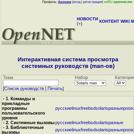
Профиль:
Аноним
(
вход
|
регистрация
)
неRU
opennet.me
НОВОСТИ
КОНТЕНТ
WIKI
M
(
+
)
Интерактивная система просмотра
системных руководств (man-ов)
Тема
Набор
Категори
[
Cписок руководств
|
Печать
]
- 1. Команды и
прикладные
программы
русские
linux
freebsd
solaris
разные
posix
пользовательского
уровня
- 2. Системные вызовы
русские
linux
freebsd
solaris
разные
- 3. Библиотечные
русские
linux
freebsd
solaris
разные
posix
вызовы