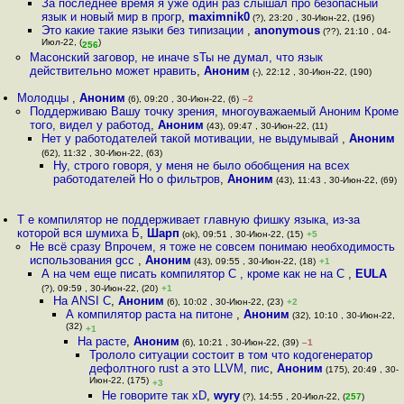
За последнее время я уже один раз слышал про безопасный
язык и новый мир в прогр
,
maximnik0
(?), 23:20 , 30-Июн-22, (196)
Это какие такие языки без типизации
,
anonymous
(??), 21:10 , 04-
Июл-22, (
)
256
Масонский заговор, не иначе sТы не думал, что язык
действительно может нравить
,
Аноним
(-), 22:12 , 30-Июн-22, (190)
Молодцы
,
Аноним
(6), 09:20 , 30-Июн-22, (6)
–2
Поддерживаю Вашу точку зрения, многоуважаемый Аноним Кроме
того, видел у работод
,
Аноним
(43), 09:47 , 30-Июн-22, (11)
Нет у работодателей такой мотивации, не выдумывай
,
Аноним
(62), 11:32 , 30-Июн-22, (63)
Ну, строго говоря, у меня не было обобщения на всех
работодателей Но о фильтров
,
Аноним
(43), 11:43 , 30-Июн-22, (69)
Т е компилятор не поддерживает главную фишку языка, из-за
которой вся шумиха Б
,
Шарп
(ok), 09:51 , 30-Июн-22, (15)
+5
Не всё сразу Впрочем, я тоже не совсем понимаю необходимость
использования gcc
,
Аноним
(43), 09:55 , 30-Июн-22, (18)
+1
А на чем еще писать компилятор C , кроме как не на С
,
EULA
(?), 09:59 , 30-Июн-22, (20)
+1
На ANSI C
,
Аноним
(6), 10:02 , 30-Июн-22, (23)
+2
А компилятор раста на питоне
,
Аноним
(32), 10:10 , 30-Июн-22,
(32)
+1
На расте
,
Аноним
(6), 10:21 , 30-Июн-22, (39)
–1
Трололо ситуации состоит в том что кодогенератор
дефолтного rust а это LLVM, пис
,
Аноним
(175), 20:49 , 30-
Июн-22, (175)
+3
Не говорите так xD
,
wyry
(?), 14:55 , 20-Июл-22, (
257
)