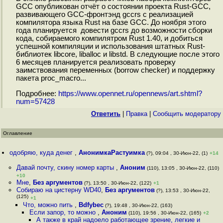
GCC опубликован отчёт о состоянии проекта Rust-GCC,
развивающего GCC-фронтэнд gccrs с реализацией
компилятора языка Rust на базе GCC. До ноября этого
года планируется довести gccrs до возможности сборки
кода, собираемого компилятром Rust 1.40, и добиться
успешной компиляции и использования штатных Rust-
библиотек libcore, liballoc и libstd. В следующие после этого
6 месяцев планируется реализовать проверку
заимствования переменных (borrow checker) и поддержку
пакета proc_macro...
Подробнее:
https://www.opennet.ru/opennews/art.shtml?
num=57428
Ответить
|
Правка
|
Cообщить модератору
Оглавление
одобряю, куда денег
,
АнонимкаРастуимка
(?), 09:04 , 30-Июн-22, (1)
+14
Давай почту, скину номер карты
,
Аноним
(110), 13:05 , 30-Июн-22, (110)
+10
Мне
,
Без аргументов
(?), 13:50 , 30-Июн-22, (122)
+1
Собираю на цистерну WD40
,
Без аргументов
(?), 13:53 , 30-Июн-22,
(125)
+1
Что, можно пить
,
Bdfybec
(?), 19:48 , 30-Июн-22, (163)
Если запор, то можно
,
Аноним
(110), 19:56 , 30-Июн-22, (165)
+2
А также в край надоело работающее зрение, легкие и