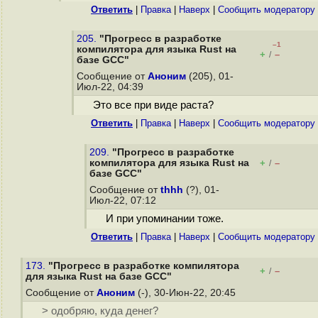
Ответить
|
Правка
|
Наверх
|
Cообщить модератору
205.
"Прогресс в разработке
–1
компилятора для языка Rust на
+
–
/
базе GCC"
Сообщение от
Аноним
(205), 01-
Июл-22, 04:39
Это все при виде раста?
Ответить
|
Правка
|
Наверх
|
Cообщить модератору
209.
"Прогресс в разработке
компилятора для языка Rust на
+
–
/
базе GCC"
Сообщение от
thhh
(?), 01-
Июл-22, 07:12
И при упоминании тоже.
Ответить
|
Правка
|
Наверх
|
Cообщить модератору
173.
"Прогресс в разработке компилятора
+
–
/
для языка Rust на базе GCC"
Сообщение от
Аноним
(-), 30-Июн-22, 20:45
> одобряю, куда денег?