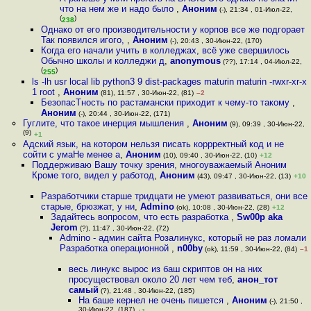
что на нем же и надо было
,
Аноним
(-), 21:34 , 01-Июл-22,
(
)
238
Однако от его производительности у корпов все же подгорает
Так появился игого,
,
Аноним
(-), 20:43 , 30-Июн-22, (170)
Когда его начали учить в колледжах, всё уже свершилось
Обычно школы и колледжи д
,
anonymous
(??), 17:14 , 04-Июл-22,
(
)
255
ls -lh usr local lib python3 9 dist-packages maturin maturin -rwxr-xr-x
1 root
,
Аноним
(81), 11:57 , 30-Июн-22, (81)
–2
БезопасТность по растамански приходит к чему-то такому
,
Аноним
(-), 20:44 , 30-Июн-22, (171)
Гуглите, что такое инерция мышления
,
Аноним
(9), 09:39 , 30-Июн-22,
(9)
+1
Адский язык, на котором нельзя писать коррректный код и не
сойти с умаНе менее а
,
Аноним
(10), 09:40 , 30-Июн-22, (10)
+12
Поддерживаю Вашу точку зрения, многоуважаемый Аноним
Кроме того, видел у работод
,
Аноним
(43), 09:47 , 30-Июн-22, (13)
+10
Разработчики старше тридцати не умеют развиваться, они все
старые, брюзжат, у ни
,
Admino
(ok), 10:08 , 30-Июн-22, (28)
+12
Задайтесь вопросом, что есть разработка
,
Sw00p aka
Jerom
(?), 11:47 , 30-Июн-22, (72)
Admino - админ сайта Розалинукс, который не раз ломали
Разработка операционной
,
n00by
(ok), 11:59 , 30-Июн-22, (84)
–1
весь линукс вырос из баш скриптов он на них
просуществовал около 20 лет чем теб
,
анон_тот
самый
(?), 21:48 , 30-Июн-22, (185)
На баше кернел не очень пишется
,
Аноним
(-), 21:50 ,
30-Июн-22, (187)