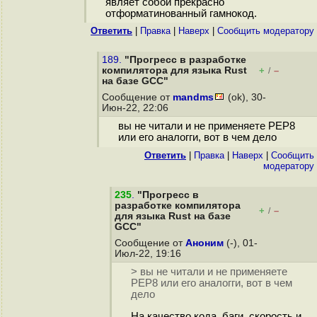
являет собой прекрасно
отформатинованный гамнокод.
Ответить
|
Правка
|
Наверх
|
Cообщить модератору
189.
"Прогресс в разработке
компилятора для языка Rust
+
–
/
на базе GCC"
Сообщение от
mandms
(ok), 30-
Июн-22, 22:06
вы не читали и не применяете PEP8
или его аналогги, вот в чем дело
Ответить
|
Правка
|
Наверх
|
Cообщить
модератору
235
.
"Прогресс в
разработке компилятора
+
–
/
для языка Rust на базе
GCC"
Сообщение от
Аноним
(-), 01-
Июл-22, 19:16
> вы не читали и не применяете
PEP8 или его аналогги, вот в чем
дело
На качество кода, баги, скорость и