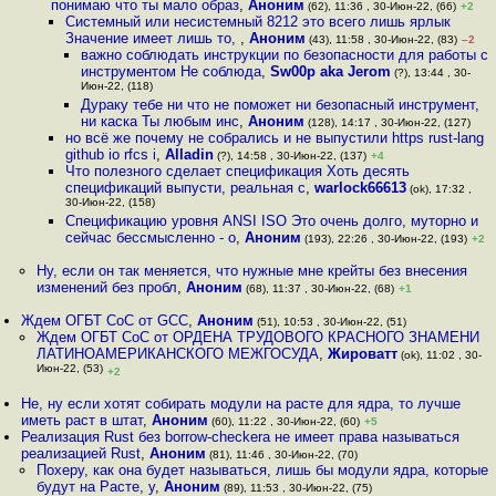
понимаю что ты мало образ
,
Аноним
(62), 11:36 , 30-Июн-22, (66)
+2
Системный или несистемный 8212 это всего лишь ярлык
Значение имеет лишь то,
,
Аноним
(43), 11:58 , 30-Июн-22, (83)
–2
важно соблюдать инструкции по безопасности для работы с
инструментом Не соблюда
,
Sw00p aka Jerom
(?), 13:44 , 30-
Июн-22, (118)
Дураку тебе ни что не поможет ни безопасный инструмент,
ни каска Ты любым инс
,
Аноним
(128), 14:17 , 30-Июн-22, (127)
но всё же почему не собрались и не выпустили https rust-lang
github io rfcs i
,
Alladin
(?), 14:58 , 30-Июн-22, (137)
+4
Что полезного сделает спецификация Хоть десять
спецификаций выпусти, реальная с
,
warlock66613
(ok), 17:32 ,
30-Июн-22, (158)
Спецификацию уровня ANSI ISO Это очень долго, муторно и
сейчас бессмысленно - о
,
Аноним
(193), 22:26 , 30-Июн-22, (193)
+2
Ну, если он так меняется, что нужные мне крейты без внесения
изменений без пробл
,
Аноним
(68), 11:37 , 30-Июн-22, (68)
+1
Ждем ОГБТ CoC от GCC
,
Аноним
(51), 10:53 , 30-Июн-22, (51)
Ждем ОГБТ CoC от ОРДЕНА ТРУДОВОГО КРАСНОГО ЗНАМЕНИ
ЛАТИНОАМЕРИКАНСКОГО МЕЖГОСУДА
,
Жироватт
(ok), 11:02 , 30-
Июн-22, (53)
+2
Не, ну если хотят собирать модули на расте для ядра, то лучше
иметь раст в штат
,
Аноним
(60), 11:22 , 30-Июн-22, (60)
+5
Реализация Rust без borrow-checkerа не имеет права называться
реализацией Rust
,
Аноним
(81), 11:46 , 30-Июн-22, (70)
Похеру, как она будет называться, лишь бы модули ядра, которые
будут на Расте, у
,
Аноним
(89), 11:53 , 30-Июн-22, (75)