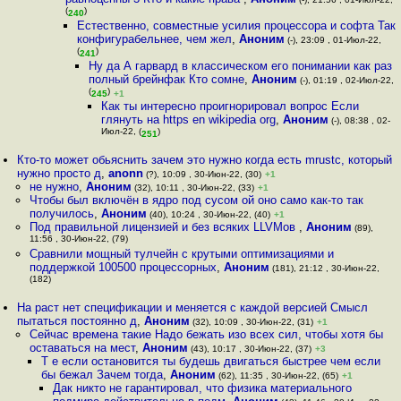
(
)
240
Естественно, совместные усилия процессора и софта Так
конфигурабельнее, чем жел
,
Аноним
(-), 23:09 , 01-Июл-22,
(
)
241
Ну да А гарвард в классическом его понимании как раз
полный брейнфак Кто сомне
,
Аноним
(-), 01:19 , 02-Июл-22,
(
)
245
+1
Как ты интересно проигнорировал вопрос Если
глянуть на https en wikipedia org
,
Аноним
(-), 08:38 , 02-
Июл-22, (
)
251
Кто-то может обьяснить зачем это нужно когда есть mrustc, который
нужно просто д
,
anonn
(?), 10:09 , 30-Июн-22, (30)
+1
не нужно
,
Аноним
(32), 10:11 , 30-Июн-22, (33)
+1
Чтобы был включён в ядро под сусом ой оно само как-то так
получилось
,
Аноним
(40), 10:24 , 30-Июн-22, (40)
+1
Под правильной лицензией и без всяких LLVMов
,
Аноним
(89),
11:56 , 30-Июн-22, (79)
Сравнили мощный тулчейн с крутыми оптимизациями и
поддержкой 100500 процессорных
,
Аноним
(181), 21:12 , 30-Июн-22,
(182)
На раст нет спецификации и меняется с каждой версией Смысл
пытаться постоянно д
,
Аноним
(32), 10:09 , 30-Июн-22, (31)
+1
Сейчас времена такие Надо бежать изо всех сил, чтобы хотя бы
оставаться на мест
,
Аноним
(43), 10:17 , 30-Июн-22, (37)
+3
Т е если остановится ты будешь двигаться быстрее чем если
бы бежал Зачем тогда
,
Аноним
(62), 11:35 , 30-Июн-22, (65)
+1
Дак никто не гарантировал, что физика материального