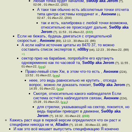
любая точка будет началом
,
Sw00p aka Jerom
(?),
02:06 , 01-Июл-22, (202)
А таки там обычно есть абсолютные точки отсчета
типа центра системы координат и
,
Аноним
(-),
02:47 , 01-Июл-22, (204)
так и есть, калибровка с любой точки возможна,
относительно ее происходят дальне
,
Sw00p aka
Jerom
(?), 11:53 , 01-Июл-22, (
222
)
Если не бежать, будешь двигаться с отрицательной
скоростью
,
Аноним
(89), 12:13 , 30-Июн-22, (96)
А если найти источник цитаты из 8470 37, то можно
составить список экспертов п
,
n00by
(ok), 12:23 , 30-Июн-22, (99)
+1
сектор приз на барабане, попробуйте его крутануть
одновременно как по часовой та
,
Sw00p aka Jerom
(?), 11:55 ,
01-Июл-22, (
)
223
Право-левый спин Хм, в этом что-то есть
,
Аноним
(224),
13:52 , 01-Июл-22, (
)
225
неее, это ведь равносильно не крутить , отсюда
вопрос, можно ли доказать покоит
,
Sw00p aka Jerom
(?),
14:35 , 01-Июл-22, (
)
229
Смотря, относительно какого наблюдателя Если
система остчёта наблюдателя связан
,
Аноним
(224),
15:28 , 01-Июл-22, (
)
231
для стрелки, указывающей на сектор, покоится, но
ведь барабан приводят в движени
,
Sw00p aka
Jerom
(?), 16:32 , 01-Июл-22, (
233
)
Кажись раст еще в первой версии определился что он раст и
специфики никогда не м
,
Alladin
(?), 10:46 , 30-Июн-22, (46)
И как это всё мешает выпустить спецификацию Я конечно