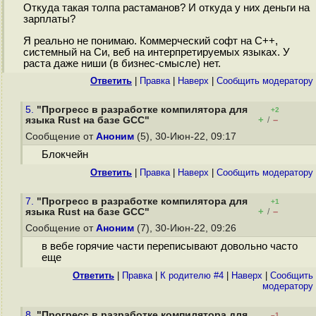
Откуда такая толпа растаманов? И откуда у них деньги на
зарплаты?
Я реально не понимаю. Коммерческий софт на С++,
системный на Си, веб на интерпретируемых языках. У
раста даже ниши (в бизнес-смысле) нет.
Ответить
|
Правка
|
Наверх
|
Cообщить модератору
5.
"Прогресс в разработке компилятора для
+2
+
–
языка Rust на базе GCC"
/
Сообщение от
Аноним
(5), 30-Июн-22, 09:17
Блокчейн
Ответить
|
Правка
|
Наверх
|
Cообщить модератору
7.
"Прогресс в разработке компилятора для
+1
+
–
языка Rust на базе GCC"
/
Сообщение от
Аноним
(7), 30-Июн-22, 09:26
в вебе горячие части переписывают довольно часто
еще
Ответить
|
Правка
|
К родителю #4
|
Наверх
|
Cообщить
модератору
8.
"Прогресс в разработке компилятора для
–1