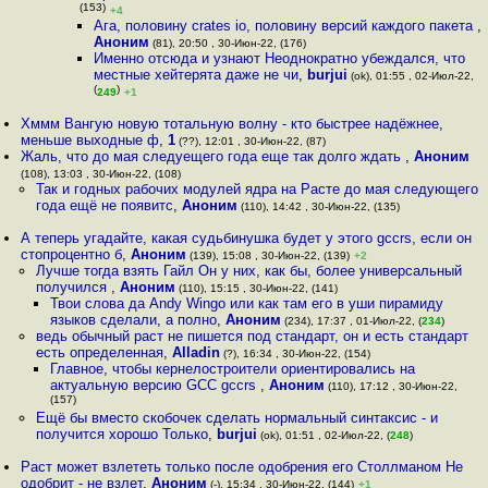
(153)
+4
Ага, половину crates io, половину версий каждого пакета
,
Аноним
(81), 20:50 , 30-Июн-22, (176)
Именно отсюда и узнают Неоднократно убеждался, что
местные хейтерята даже не чи
,
burjui
(ok), 01:55 , 02-Июл-22,
(
)
249
+1
Хммм Вангую новую тотальную волну - кто быстрее надёжнее,
меньше выходные ф
,
1
(??), 12:01 , 30-Июн-22, (87)
Жаль, что до мая следуещего года еще так долго ждать
,
Аноним
(108), 13:03 , 30-Июн-22, (108)
Так и годных рабочих модулей ядра на Расте до мая следующего
года ещё не появитс
,
Аноним
(110), 14:42 , 30-Июн-22, (135)
А теперь угадайте, какая судьбинушка будет у этого gccrs, если он
стопроцентно б
,
Аноним
(139), 15:08 , 30-Июн-22, (139)
+2
Лучше тогда взять Гайл Он у них, как бы, более универсальный
получился
,
Аноним
(110), 15:15 , 30-Июн-22, (141)
Твои слова да Andy Wingo или как там его в уши пирамиду
языков сделали, а полно
,
Аноним
(234), 17:37 , 01-Июл-22, (
234
)
ведь обычный раст не пишется под стандарт, он и есть стандарт
есть определенная
,
Alladin
(?), 16:34 , 30-Июн-22, (154)
Главное, чтобы кернелостроители ориентировались на
актуальную версию GCC gccrs
,
Аноним
(110), 17:12 , 30-Июн-22,
(157)
Ещё бы вместо скобочек сделать нормальный синтаксис - и
получится хорошо Только
,
burjui
(ok), 01:51 , 02-Июл-22, (
248
)
Раст может взлететь только после одобрения его Столлманом Не
одобрит - не взлет
,
Аноним
(-), 15:34 , 30-Июн-22, (144)
+1