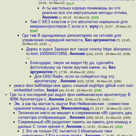
14:03 , 01-Июл-22, (
)
227
А ты настолько хорошо понимаешь во что
реально все эти виртуальные методы отлива
,
Аноним
(-), 00:15 , 02-Июл-22, (
243
)
Там C БЕЗ классов и это абсолютно нормально для
микроконтроллеров C если и п
,
wyry
(?), 15:07 , 20-Июл-22,
(
)
258
Где там В однодневных репозитариях на гитхабе для
управления очередной метеоста
,
Без аргументов
(?), 13:45 ,
30-Июн-22, (119)
–1
Держу в курсе Заказал вот такую платку https aliexpress
ru item 1005004372856
,
Аноним
(110), 15:03 , 30-Июн-22, (138)
+1
Благодарю, такую не видел Ну да, сделайте
фотоловушку на таком жручем камне, ко
,
Без
аргументов
(?), 17:58 , 30-Июн-22, (161)
Для GNU Radio, если он соберётся под эту
архитектуру
,
Аноним
(110), 19:59 , 30-Июн-22, (166)
peace door ballНайди мне здесь сишный кодhttps github com rust-
embedded cortex
,
burjui
(ok), 01:44 , 02-Июл-22, (
246
)
Где ты в последний раз видел фон неймановскую архитектуру В
8086 Архитектура x
,
Аноним
(194), 22:50 , 30-Июн-22, (194)
+2
Эм, а как бы матчасть выучи Фон Неймановская - совместное
хранения команд и данн
,
Мимолеопард
(?), 23:27 , 30-Июн-22, (197)
Технически никто не мешает в современном x86 сделать два
селектора отображающих
,
Аноним
(206), 06:33 , 01-Июл-22, (206)
Современный x86 разделяет память на память для команд и
данных С точки зрения п
,
Аноним
(-), 10:52 , 01-Июл-22, (
220
)
1 Это не только ОС пытается 2 Изначально таки
равноценны 3 Кто и какие права
,
Аноним
(-), 21:56 , 01-Июл-22,