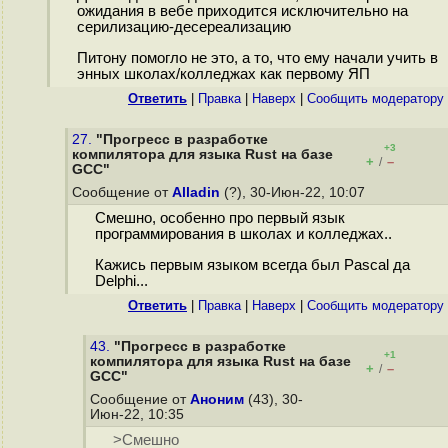
ожидания в вебе приходится исключительно на
серилизацию-десереализацию
Питону помогло не это, а то, что ему начали учить в
энных школах/колледжах как первому ЯП
Ответить
|
Правка
|
Наверх
|
Cообщить модератору
27.
"Прогресс в разработке
+3
компилятора для языка Rust на базе
+
–
/
GCC"
Сообщение от
Alladin
(?), 30-Июн-22, 10:07
Смешно, особенно про первый язык
программирования в школах и колледжах..
Кажись первым языком всегда был Pascal да
Delphi...
Ответить
|
Правка
|
Наверх
|
Cообщить модератору
43.
"Прогресс в разработке
+1
компилятора для языка Rust на базе
+
–
/
GCC"
Сообщение от
Аноним
(43), 30-
Июн-22, 10:35
>Смешно