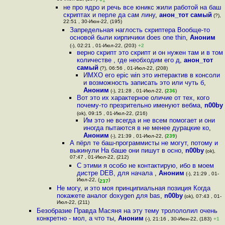
+1
не про ядро и речь все юникс жили работой на баш
скриптах и перле да сам лину
,
анон_тот самый
(?),
22:51 , 30-Июн-22, (195)
Запредельная наглость скриптера Вообще-то
основой были кирпичики does one thin
,
Аноним
(-), 02:21 , 01-Июл-22, (203)
+2
верно скрипт это скрипт и он нужен там и в том
количестве , где необходим его д
,
анон_тот
самый
(?), 06:56 , 01-Июл-22, (208)
ИМХО его epic win это интерактив в консоли
и возможность записать это или чуть б
,
Аноним
(-), 21:28 , 01-Июл-22, (
236
)
Вот это их характерное оличие от тех, кого
почему-то презрительно именуют вебма
,
n00by
(ok), 09:15 , 01-Июл-22, (216)
Им это не всегда и не всем помогает и они
иногда пытаются в не менее дурацкие ко
,
Аноним
(-), 21:39 , 01-Июл-22, (
239
)
А пёрл те баш-программисты не могут, потому и
выкинули На баше они пишут в осно
,
n00by
(ok),
07:47 , 01-Июл-22, (212)
С этими я особо не контактирую, ибо в моем
дистре DEB, для начала
,
Аноним
(-), 21:29 , 01-
Июл-22, (
)
237
Не могу, и это моя принципиальная позиция Когда
покажете аналог doxygen для bas
,
n00by
(ok), 07:43 , 01-
Июл-22, (211)
Безобразие Правда Масяня на эту тему тролололил очень
конкретно - мол, а что ты
,
Аноним
(-), 21:16 , 30-Июн-22, (183)
+1