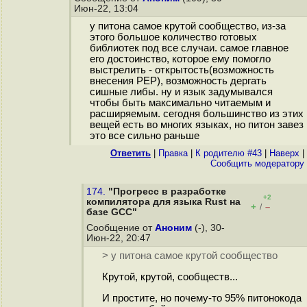
Июн-22, 13:04
у питона самое крутой сообщество, из-за
этого большое количество готовых
библиотек под все случаи. самое главное
его достоинство, которое ему помогло
выстрелить - открытость(возможность
внесения PEP), возможность дергать
сишные либы. ну и язык задумывался
чтобы быть максимально читаемым и
расширяемым. сегодня большинство из этих
вещей есть во многих языках, но питон завез
это все сильно раньше
Ответить
|
Правка
|
К родителю #43
|
Наверх
|
Cообщить модератору
174.
"Прогресс в разработке
+2
компилятора для языка Rust на
+
–
/
базе GCC"
Сообщение от
Аноним
(-), 30-
Июн-22, 20:47
> у питона самое крутой сообщество
Крутой, крутой, сообществ...
И простите, но почему-то 95% питонокода