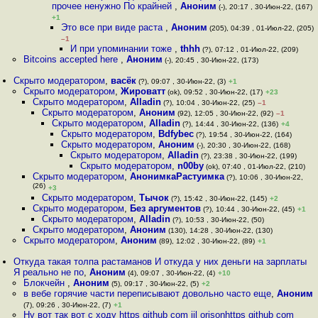
прочее ненужно По крайней
,
Аноним
(-), 20:17 , 30-Июн-22, (167)
+1
Это все при виде раста
,
Аноним
(205), 04:39 , 01-Июл-22, (205)
–1
И при упоминании тоже
,
thhh
(?), 07:12 , 01-Июл-22, (209)
Bitcoins accepted here
,
Аноним
(-), 20:45 , 30-Июн-22, (173)
Скрыто модератором
,
васёк
(?), 09:07 , 30-Июн-22, (3)
+1
Скрыто модератором
,
Жироватт
(ok), 09:52 , 30-Июн-22, (17)
+23
Скрыто модератором
,
Alladin
(?), 10:04 , 30-Июн-22, (25)
–1
Скрыто модератором
,
Аноним
(92), 12:05 , 30-Июн-22, (92)
–1
Скрыто модератором
,
Alladin
(?), 14:44 , 30-Июн-22, (136)
+4
Скрыто модератором
,
Bdfybec
(?), 19:54 , 30-Июн-22, (164)
Скрыто модератором
,
Аноним
(-), 20:30 , 30-Июн-22, (168)
Скрыто модератором
,
Alladin
(?), 23:38 , 30-Июн-22, (199)
Скрыто модератором
,
n00by
(ok), 07:40 , 01-Июл-22, (210)
Скрыто модератором
,
АнонимкаРастуимка
(?), 10:06 , 30-Июн-22,
(26)
+3
Скрыто модератором
,
Тычок
(?), 15:42 , 30-Июн-22, (145)
+2
Скрыто модератором
,
Без аргументов
(?), 10:44 , 30-Июн-22, (45)
+1
Скрыто модератором
,
Alladin
(?), 10:53 , 30-Июн-22, (50)
Скрыто модератором
,
Аноним
(130), 14:28 , 30-Июн-22, (130)
Скрыто модератором
,
Аноним
(89), 12:02 , 30-Июн-22, (89)
+1
Откуда такая толпа растаманов И откуда у них деньги на зарплаты
Я реально не по
,
Аноним
(4), 09:07 , 30-Июн-22, (4)
+10
Блокчейн
,
Аноним
(5), 09:17 , 30-Июн-22, (5)
+2
в вебе горячие части переписывают довольно часто еще
,
Аноним
(7), 09:26 , 30-Июн-22, (7)
+1
Ну вот так вот с ходу https github com ijl orjsonhttps github com