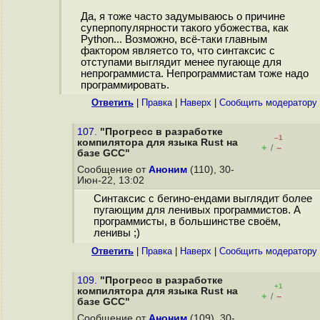
Да, я тоже часто задумываюсь о причине
суперпопулярности такого убожества, как
Python... Возможно, всё-таки главным
фактором являетсо то, что синтаксис с
отступами выглядит менее пугающе для
непрограммиста. Непрограммистам тоже надо
программировать.
Ответить
|
Правка
|
Наверх
|
Cообщить модератору
107.
"Прогресс в разработке
–1
компилятора для языка Rust на
+
–
/
базе GCC"
Сообщение от
Аноним
(110), 30-
Июн-22, 13:02
Синтаксис с бегино-ендами выглядит более
пугающим для ленивых программистов. А
программисты, в большинстве своём,
ленивы ;)
Ответить
|
Правка
|
Наверх
|
Cообщить модератору
109.
"Прогресс в разработке
+1
компилятора для языка Rust на
+
–
/
базе GCC"
Сообщение от
Аноним
(109), 30-