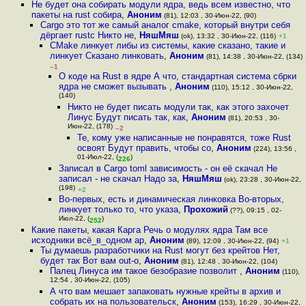
Не будет она собирать модули ядра, ведь всем известно, что
пакеты на rust собира
,
Аноним
(81), 12:03 , 30-Июн-22, (90)
Cargo это тот же самый аналог cmake, который внутри себя
дёргает rustc Никто не
,
НяшМяш
(ok), 13:32 , 30-Июн-22, (116)
+1
CMake линкует либы из системы, какие сказано, такие и
линкует Сказано линковать
,
Аноним
(81), 14:38 , 30-Июн-22, (134)
–1
О коде на Rust в ядре А что, стандартная система сбрки
ядра не сможет вызывать
,
Аноним
(110), 15:12 , 30-Июн-22,
(140)
Никто не будет писать модули так, как этого захочет
Линус Будут писать так, как
,
Аноним
(81), 20:53 , 30-
Июн-22, (178)
–2
Те, кому уже написанные не понравятся, тоже Rust
освоят Будут править, чтобы со
,
Аноним
(224), 13:56 ,
01-Июл-22, (
)
226
Записал в Cargo toml зависимость - он её скачал Не
записал - не скачал Надо за
,
НяшМяш
(ok), 23:28 , 30-Июн-22,
(198)
+2
Во-первых, есть и динамическая линковка Во-вторых,
линкует только то, что указа
,
Прохожий
(??), 09:15 , 02-
Июл-22, (
)
252
Какие пакеты, какая Карга Речь о модулях ядра Там все
исходники всё_в_одном ар
,
Аноним
(89), 12:09 , 30-Июн-22, (94)
+1
Ты думаешь разработчики на Rust могут без крейтов Нет,
будет так Вот вам out-o
,
Аноним
(81), 12:48 , 30-Июн-22, (104)
Палец Линуса им такое безобразие позволит
,
Аноним
(110),
12:54 , 30-Июн-22, (105)
А что вам мешает запаковать нужные крейты в архив и
собрать их на пользовательск
,
Аноним
(153), 16:29 , 30-Июн-22,