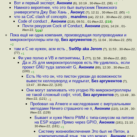
Вот и первый эксперт
,
Аноним
(6), 10:19 , 30-Июн-22, (38)
+2
Намного вероятнее, что это был выпускник Пекинского
университета Джу Вао Хань
,
Анонус
(?), 12:11 , 30-Июн-22, (95)
+3
что за CoC clash of concepts
,
mandms
(ok), 22:13 , 30-Июн-22, (191)
Code of conduct
,
Аноним
(218), 09:51 , 01-Июл-22, (
218
)
Почти рекурсия Cock of Conduct
,
Аноним
(224), 14:24 , 01-
Июл-22, (
)
228
Пока ещё ни одна компания, производящая полупроводники и
микроконтроллеры или пр
,
Без аргументов
(?), 11:04 , 30-Июн-22, (55)
+2
там и С не нужен, асм есть
,
Sw00p aka Jerom
(?), 11:53 , 30-Июн-22,
(77)
+1
Фи уже полно и VB и питонятины
,
1
(??), 11:58 , 30-Июн-22, (82)
Да и JS для микроконтроллеров есть Не удивлюсь, если
проект GNU туда запихнёт G
,
Аноним
(89), 12:30 , 30-Июн-22,
(100)
+1
Есть Но что он, что пистон урезан до возможности
вывести хеллоуворлд и подрыгат
,
Без аргументов
(?),
13:47 , 30-Июн-22, (120)
Они могут запихивать что угодно Но микроконтроллеры
не такой сложный софт, чтоб
,
Без аргументов
(?), 13:49 , 30-
Июн-22, (121)
–1
Пробовал на Атмеге и наследование с виртуальными
методами Ничего страшного не п
,
Аноним
(110), 14:26 , 30-
Июн-22, (129)
Бывает и хуже Некто PWM с типа-синусом на питоне
на ESP кодил Прямо через GPIO
,
Аноним
(181), 21:10 ,
30-Июн-22, (181)
+1
Систему жизнеобеспечения Это был не Питон, а
компилируемый язык, так что можно
,
Аноним
(224),