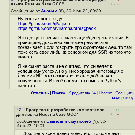
+
–
языка Rust на базе GCC"
/
Сообщение от
Аноним
(8), 30-Июн-22, 09:39
Ну вот так вот с ходу:
https://github.com/ijl/orjson
https://github.com/aviramha/ormsgpack
Это для ускорения сериализации/десериализации. В
приниципе, довольно неплохие результаты
показывает. Если говорить про фронтовый web, то там
тоже есть свои либы (в основном для SSR из того что
видел).
Я не фанат раста и не считаю, что он ведёт к
успешному успеху, но у них хорошая интеграция с
другими ЯП, что возможно нехило добавляет
популярности. В своё время это помогло Python'у
взлететь.
Ответить
|
Правка
|
К родителю #4
|
Наверх
|
Cообщить
модератору
22.
"Прогресс в разработке компилятора
+2
+
–
для языка Rust на базе GCC"
/
Сообщение от
Бывалый смузихлёб
(?), 30-
Июн-22, 10:01
Доо. Ведь всем давно известно, что осн время