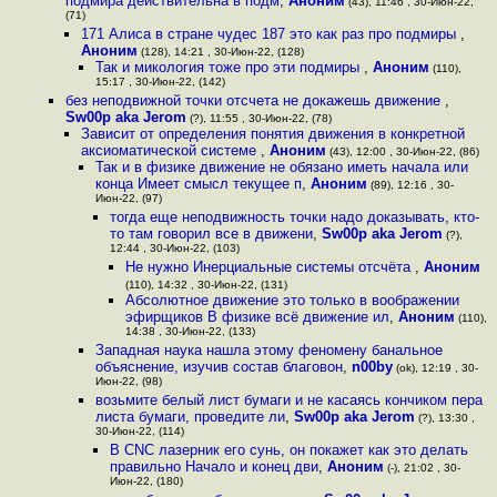
подмира действительна в подм
,
Аноним
(43), 11:46 , 30-Июн-22,
(71)
171 Алиса в стране чудес 187 это как раз про подмиры
,
Аноним
(128), 14:21 , 30-Июн-22, (128)
Так и микология тоже про эти подмиры
,
Аноним
(110),
15:17 , 30-Июн-22, (142)
без неподвижной точки отсчета не докажешь движение
,
Sw00p aka Jerom
(?), 11:55 , 30-Июн-22, (78)
Зависит от определения понятия движения в конкретной
аксиоматической системе
,
Аноним
(43), 12:00 , 30-Июн-22, (86)
Так и в физике движение не обязано иметь начала или
конца Имеет смысл текущее п
,
Аноним
(89), 12:16 , 30-
Июн-22, (97)
тогда еще неподвижность точки надо доказывать, кто-
то там говорил все в движени
,
Sw00p aka Jerom
(?),
12:44 , 30-Июн-22, (103)
Не нужно Инерциальные системы отсчёта
,
Аноним
(110), 14:32 , 30-Июн-22, (131)
Абсолютное движение это только в воображении
эфирщиков В физике всё движение ил
,
Аноним
(110),
14:38 , 30-Июн-22, (133)
Западная наука нашла этому феномену банальное
объяснение, изучив состав благовон
,
n00by
(ok), 12:19 , 30-
Июн-22, (98)
возьмите белый лист бумаги и не касаясь кончиком пера
листа бумаги, проведите ли
,
Sw00p aka Jerom
(?), 13:30 ,
30-Июн-22, (114)
В CNC лазерник его сунь, он покажет как это делать
правильно Начало и конец дви
,
Аноним
(-), 21:02 , 30-
Июн-22, (180)