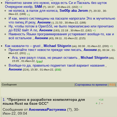
Непонятно зачем это нужно, когда есть Си и Паскаль без шуток
Очередное изобр
,
SNM
(?), 19:37 , 30-Июн-22, (162)
+2
не колеса, а палок для колеса
,
Sw00p aka Jerom
(?), 20:33 , 30-
Июн-22, (169)
+1
И как, много системщины на паскале напрогали Это ж мучительно
что пипец И резу
,
Аноним
(-), 21:53 , 30-Июн-22, (188)
Ну, чтобы потом в OpenSSL не было перезаписано или прочитано
до 8192 байт А по
,
Аноним
(193), 22:18 , 30-Июн-22, (192)
+1
Наивность Языки программирования устаревают вообще-то, как и
всё остальное
,
Аноним
(43), 09:11 , 01-Июл-22, (215)
Как назвали-то -- grust
,
Michael Shigorin
(ok), 00:30 , 01-Июл-22, (200)
+1
Прочитайте текст новости прежде чем писать
,
Аноним
(6), 00:34 , 01-
Июл-22, (201)
+1
Ага, уже разул глаза, но решил оставить
,
Michael Shigorin
(ok),
15:05 , 01-Июл-22, (
)
230
Вообще-то да, правильно подметил такой вариант названия
,
Аноним
(224), 15:30 , 01-Июл-22, (
232
)
Сообщения
[
Сортировка по времени
|
RSS
]
1.
"Прогресс в разработке компилятора для
+14
+
–
языка Rust на базе GCC"
/
Сообщение от
АнонимкаРастуимка
(?), 30-
Июн-22, 09:04