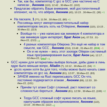
Так, как бы, компилятор С gcc в GCC уже частично на C
написан
,
Аноним
(110), 12:42 , 30-Июн-22, (102)
Предлагаю обратить Ваше внимание, мой достопочтенный
оппонент, на то, что аббрев
,
Аноним
(43), 10:15 , 30-Июн-22, (36)
+1
На паскале
,
1
(??), 11:56 , 30-Июн-22, (80)
+1
Россиянцы могут импортозаместительный набор
компиляторов писать хоть на Отбероне
,
Аноним
(110), 13:15 ,
30-Июн-22, (113)
Вообще-то -- уже написано как минимум 4 компилятора и
как минимум один интерпрет
,
Брат Анон
(ok), 07:53 , 01-
Июл-22, (213)
+2
4 разных компилятора Оберона Это ещё не набор в том
смысле, как GCC
,
Аноним
(224), 13:48 , 01-Июл-22, (
224
)
–1
Он и не нужен -- весь этот зоопарк Оберон системный
язык программирования высок
,
Брат Анон
(ok), 12:17 ,
02-Июл-22, (
)
254
+1
GCC нужен для алтернативы выбора больше, дабы даже в линь
ядре было меньше вопро
,
Alladin
(?), 10:12 , 30-Июн-22, (34)
+5
gccrs нужен хотя бы для того, чтобы можно было начать сами
компиляторы из gcc на
,
Аноним
(81), 12:07 , 30-Июн-22, (93)
ЗАЧЕМ именно на Rust переписывать GCC Он что,
постоянно подвергается атакам
,
Аноним
(89), 12:33 , 30-
Июн-22, (101)
Причём тут атаки Софт сложный, раст помогает со
сложностью бороться
,
Аноним
(81), 12:59 , 30-Июн-22, (106)
+2
Тогда GCC сложный софт нужно писать на языке,
наилучшим образом воспринимаемом
,
Аноним
(110),
13:10 , 30-Июн-22, (112)
+2