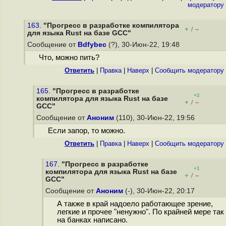
модератору
163.
"Прогресс в разработке компилятора
+
–
/
для языка Rust на базе GCC"
Сообщение от
Bdfybec
(?), 30-Июн-22, 19:48
Что, можно пить?
Ответить
|
Правка
|
Наверх
|
Cообщить модератору
165.
"Прогресс в разработке
+2
компилятора для языка Rust на базе
+
–
/
GCC"
Сообщение от
Аноним
(110), 30-Июн-22, 19:56
Если запор, то можно.
Ответить
|
Правка
|
Наверх
|
Cообщить модератору
167.
"Прогресс в разработке
+1
компилятора для языка Rust на базе
+
–
/
GCC"
Сообщение от
Аноним
(-), 30-Июн-22, 20:17
А также в край надоело работающее зрение,
легкие и прочее "ненужно". По крайней мере так
на банках написано.