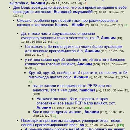
aviramha o
,
Аноним
(8), 09:39 , 30-Июн-22, (8)
–1
Доо Ведь всем давно известно, что осн время ожидания в вебе
приходится исключит
,
Бывалый смузихлёб
(?), 10:01 , 30-Июн-22,
(22)
+2
Смешно, особенно про первый язык программирования в
школах и колледжах Кажись
,
Alladin
(?), 10:07 , 30-Июн-22, (27)
+3
Да, я тоже часто задумываюсь о причине
суперпопулярности такого убожества, как P
,
Аноним
(43),
10:35 , 30-Июн-22, (43)
+1
Синтаксис с бегино-ендами выглядит более пугающим
для ленивых программистов А п
,
Аноним
(110), 13:02 , 30-
Июн-22, (107)
–1
у питона самое крутой сообщество, из-за этого большое
количество готовых библиот
,
Аноним
(109), 13:04 , 30-Июн-22,
(109)
+1
Крутой, крутой, сообществ И простите, но почему-то 95
питонокода являет собо
,
Аноним
(-), 20:47 , 30-Июн-22, (174)
+2
вы не читали и не применяете PEP8 или его
аналогги, вот в чем дело
,
mandms
(ok), 22:06 , 30-Июн-22,
(189)
На качество кода, баги, скорость и жрач
оперативки все ваши PEP мало влияют, хот
,
Аноним
(-), 19:16 , 01-Июл-22, (
235
)
Как и код на других языках
,
Аноним
(207), 06:37 , 01-
Июл-22, (207)
+1
Посмотрите программы западных университетов - везде
основы программирования преп
,
aa
(?), 10:48 , 01-Июл-22, (
219
)
А раньше учили прогать на BASIC Это однако не значит