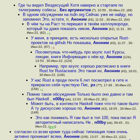
Где ты видел Вездесущий Хотя наверно а стартапе по
телеграмму собесы
,
Без аргументов
(?), 10:50 , 30-Июн-22, (49)
В одном обсуждении на rsdn org Сейчас уже не найду, но
запомнил Это, кстати, п
,
Аноним
(43), 11:02 , 30-Июн-22, (54)
В чём ты на Раст то перешел в твоём хеллоуворлде,
который ты даже показать ником
,
Аноним
(62), 11:31 , 30-
Июн-22, (62)
+1
У меня, в принципе, есть несколько открытых Rust-
проектов на github Но показыва
,
Аноним
(43), 11:37 , 30-
Июн-22, (67)
–1
Посоветуешь что-нибудь про async rust Курсы,
лекции, книги Информации о нём кр
,
Аноним
(124),
13:53 , 30-Июн-22, (124)
Например, про async хорошо расписано в книге
Rust for Rustaceans Это такая кн
,
Аноним
(43), 16:01 ,
30-Июн-22, (148)
У нас Rust в проде почти 6 лет посмотрел в гите и
прикрасно себя чувствую Пис
,
px
(??), 17:46 , 30-Июн-22,
(159)
+1
Помню такое обсуждение Только было оно давно и там
был Haskell
,
n00by
(ok), 12:03 , 30-Июн-22, (91)
Может быть, в контексте Haskell тоже что-то такое было
А ту дискуссию хорошо по
,
Аноним
(43), 16:05 , 30-Июн-22,
(149)
Это как понимать Я там был в топ 100, пока писал Я
авторитетный написатель Не
,
n00by
(ok), 09:45 , 01-
Июл-22, (
)
217
согласен со всем кроме туда сейчас типизация тоже очень
активно проникает всяки
,
Аноним
(109), 13:07 , 30-Июн-22, (111)