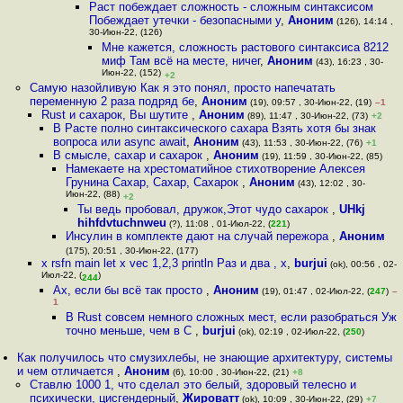
Раст побеждает сложность - сложным синтаксисом
Побеждает утечки - безопасными у
,
Аноним
(126), 14:14 ,
30-Июн-22, (126)
Мне кажется, сложность растового синтаксиса 8212
миф Там всё на месте, ничег
,
Аноним
(43), 16:23 , 30-
Июн-22, (152)
+2
Самую назойливую Как я это понял, просто напечатать
переменную 2 раза подряд бе
,
Аноним
(19), 09:57 , 30-Июн-22, (19)
–1
Rust и сахарок, Вы шутите
,
Аноним
(89), 11:47 , 30-Июн-22, (73)
+2
В Расте полно синтаксического сахара Взять хотя бы знак
вопроса или async await
,
Аноним
(43), 11:53 , 30-Июн-22, (76)
+1
В смысле, сахар и сахарок
,
Аноним
(19), 11:59 , 30-Июн-22, (85)
Намекаете на хрестоматийное стихотворение Алексея
Грунина Сахар, Сахар, Сахарок
,
Аноним
(43), 12:02 , 30-
Июн-22, (88)
+2
Ты ведь пробовал, дружок,Этот чудо сахарок
,
UHkj
hihfdvtuchnweu
(?), 11:08 , 01-Июл-22, (
221
)
Инсулин в комплекте дают на случай пережора
,
Аноним
(175), 20:51 , 30-Июн-22, (177)
x rsfn main let x vec 1,2,3 println Раз и два , x
,
burjui
(ok), 00:56 , 02-
Июл-22, (
)
244
Ах, если бы всё так просто
,
Аноним
(19), 01:47 , 02-Июл-22, (
247
)
–
1
В Rust совсем немного сложных мест, если разобраться Уж
точно меньше, чем в C
,
burjui
(ok), 02:19 , 02-Июл-22, (
250
)
Как получилось что смузихлебы, не знающие архитектуру, системы
и чем отличается
,
Аноним
(6), 10:00 , 30-Июн-22, (21)
+8
Ставлю 1000 1, что сделал это белый, здоровый телесно и
психически, цисгендерный
,
Жироватт
(ok), 10:09 , 30-Июн-22, (29)
+7