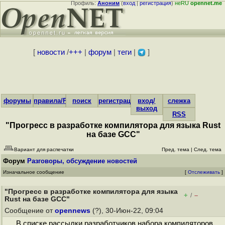
Профиль:
Аноним
(
вход
|
регистрация
)
неRU
opennet.me
[
новости
/
+++
|
форум
|
теги
|
]
форумы
правила/FAQ
поиск
регистрация
вход/
слежка
выход
RSS
"Прогресс в разработке компилятора для языка Rust
на базе GCC"
Вариант для распечатки
Пред. тема
|
След. тема
Форум
Разговоры, обсуждение новостей
Изначальное сообщение
[
Отслеживать
]
"Прогресс в разработке компилятора для языка
+
–
/
Rust на базе GCC"
Сообщение от
opennews
(?), 30-Июн-22, 09:04
В списке рассылки разработчиков набора компиляторов