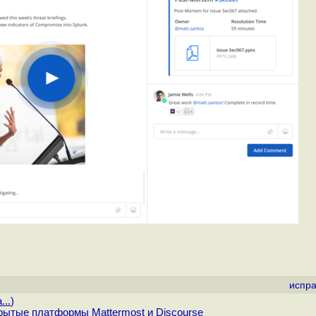
испра
...
)
рытые платформы Mattermost и Discourse