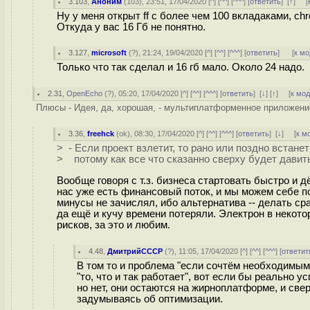
3.103
,
Аноним
(
103
), 23:51, 17/04/2020 [
^
] [
^^
] [
^^^
] [
ответить
]
[
↑
] [
Ну у меня открыт ff с более чем 100 вкладаками, chr
Откуда у вас 16 Гб не понятно.
3.127
,
microsoft
(
?
), 21:24, 19/04/2020 [
^
] [
^^
] [
^^^
] [
ответить
]
[
к м
Только что так сделал и 16 гб мало. Около 24 надо.
2.31
,
OpenEcho
(
?
), 05:20, 17/04/2020 [
^
] [
^^
] [
^^^
] [
ответить
]
[
↓
] [
↑
] [
к мо
Плюсы - Идея, да, хорошая, - мультиплатформенное приложение
3.36
,
freehck
(
ok
), 08:30, 17/04/2020 [
^
] [
^^
] [
^^^
] [
ответить
]
[
↓
] [
к м
> - Если проект взлетит, то рано или поздно встане
> потому как все что сказанно сверху будет давить.
Вообще говоря с т.з. бизнеса стартовать быстро и д
нас уже есть финансовый поток, и мы можем себе п
минусы не зачислял, ибо альтернатива -- делать сра
да ещё и кучу времени потеряли. Электрон в неко
рисков, за это и любим.
4.48
,
ДмитрийСССР
(
?
), 11:05, 17/04/2020 [
^
] [
^^
] [
^^^
] [
ответит
В том то и проблема "если сочтём необходимым
"то, что и так работает", вот если бы реально
но нет, они остаются на жирноплатформе, и св
задумываясь об оптимизации.