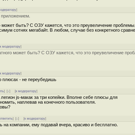
модератору
]
м приложением.
ого может быть? С ОЗУ кажется, что это преувеличение проблемы
имум сотнях мегабайт. В любом, случае без конкретного сравне
к модератору
]
тратного может быть? С ОЗУ кажется, что это преувеличение про
к модератору
]
го плюсах - не переубедишь
ить
]
[
↓
] [
к модератору
]
 легион js-макак за три копейки. Вполне себе плюсы для
номить, наплевав на конечного пользователя.
ковы?
ответить
]
[
↓
] [
к модератору
]
 на компании, ему подавай вчера, красиво и бесплатно.