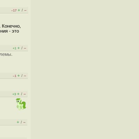
+
–
/
–17
. Конечно,
ния - это
+
–
/
+1
блемы.
+
–
/
–1
+
–
/
+3
+
–
/