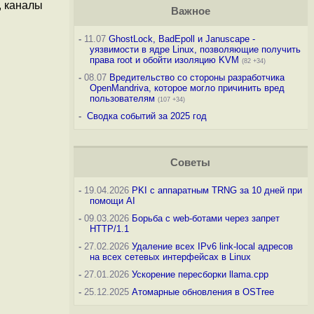
, каналы
Важное
-
11.07
GhostLock, BadEpoll и Januscape -
уязвимости в ядре Linux, позволяющие получить
права root и обойти изоляцию KVM
(82 +34)
-
08.07
Вредительство со стороны разработчика
OpenMandriva, которое могло причинить вред
пользователям
(107 +34)
-
Сводка событий за 2025 год
Советы
-
19.04.2026
PKI с аппаратным TRNG за 10 дней при
помощи AI
-
09.03.2026
Борьба с web-ботами через запрет
HTTP/1.1
-
27.02.2026
Удаление всех IPv6 link-local адресов
на всех сетевых интерфейсах в Linux
-
27.01.2026
Ускорение пересборки llama.cpp
-
25.12.2025
Атомарные обновления в OSTree