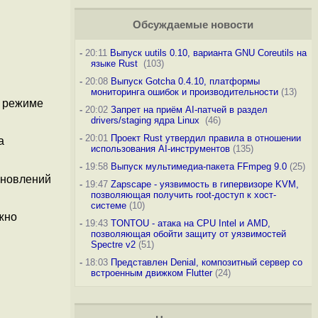
Обсуждаемые новости
-
20:11
Выпуск uutils 0.10, варианта GNU Coreutils на
языке Rust
(103)
-
20:08
Выпуск Gotcha 0.4.10, платформы
мониторинга ошибок и производительности
(13)
в режиме
-
20:02
Запрет на приём AI-патчей в раздел
drivers/staging ядра Linux
(46)
-
20:01
Проект Rust утвердил правила в отношении
а
использования AI-инструментов
(135)
-
19:58
Выпуск мультимедиа-пакета FFmpeg 9.0
(25)
бновлений
-
19:47
Zapscape - уязвимость в гипервизоре KVM,
позволяющая получить root-доступ к хост-
системе
(10)
жно
-
19:43
TONTOU - атака на CPU Intel и AMD,
позволяющая обойти защиту от уязвимостей
Spectre v2
(51)
-
18:03
Представлен Denial, композитный сервер со
встроенным движком Flutter
(24)