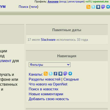
Профиль:
Аноним
(
вход
|
регистрация
)
неRU
opennet.me
РУМ
Поиск
(
теги
)
Памятные даты
17 июля
Slackware
исполнилось 33 года
ации
од
Навигация
клиент
для
лучать и
Каналы:
тфоне или
Разделы новостей
|
Сводные
бственных
Что нового на OpenNet
 и
Поиск в новостях
Новые комментарии
Добавить свою новость