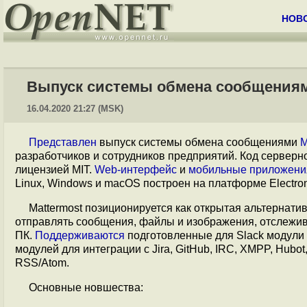
НОВ
Выпуск системы обмена сообщениями
16.04.2020 21:27 (MSK)
Представлен
выпуск системы обмена сообщениями
M
разработчиков и сотрудников предприятий. Код серверн
лицензией MIT.
Web-интерфейс
и
мобильные приложени
Linux, Windows и macOS построен на платформе Electron
Mattermost позиционируется как открытая альтернат
отправлять сообщения, файлы и изображения, отслежив
ПК.
Поддерживаются
подготовленные для Slack модули 
модулей для интеграции с Jira, GitHub, IRC, XMPP, Hubot, G
RSS/Atom.
Основные новшества: