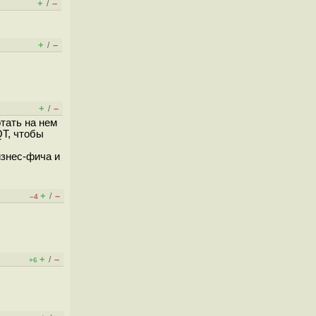
+
–
/
+
–
/
+
–
/
отать на нем
QT, чтобы
изнес-фича и
+
–
/
–4
+
–
/
+6