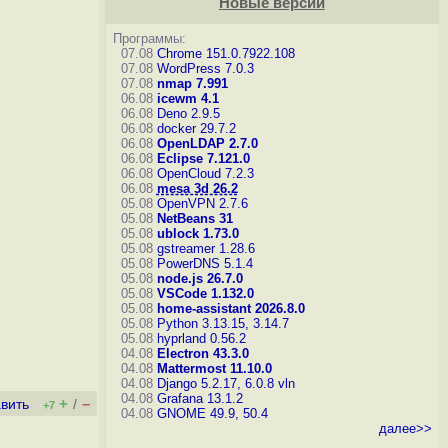
Новые версии
Программы:
07.08
Chrome 151.0.7922.108
07.08
WordPress 7.0.3
07.08
nmap 7.991
06.08
icewm 4.1
06.08
Deno 2.9.5
06.08
docker 29.7.2
06.08
OpenLDAP 2.7.0
06.08
Eclipse 7.121.0
06.08
OpenCloud 7.2.3
06.08
mesa 3d 26.2
05.08
OpenVPN 2.7.6
05.08
NetBeans 31
05.08
ublock 1.73.0
05.08
gstreamer 1.28.6
05.08
PowerDNS 5.1.4
05.08
node.js 26.7.0
05.08
VSCode 1.132.0
05.08
home-assistant 2026.8.0
05.08
Python 3.13.15, 3.14.7
05.08
hyprland 0.56.2
04.08
Electron 43.3.0
04.08
Mattermost 11.10.0
04.08
Django 5.2.17, 6.0.8
vln
04.08
Grafana 13.1.2
+
–
вить
/
+7
04.08
GNOME 49.9, 50.4
далее>>