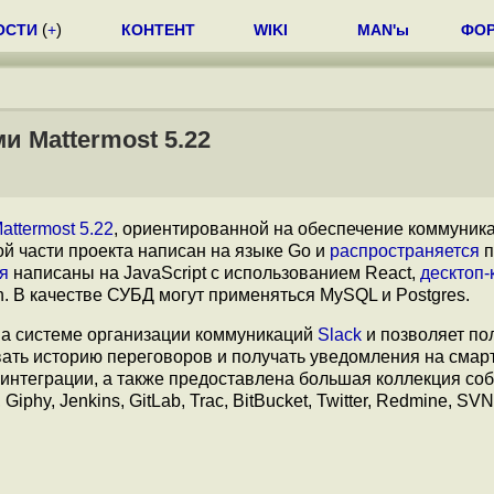
ОСТИ
(
+
)
КОНТЕНТ
WIKI
MAN'ы
ФО
 Mattermost 5.22
attermost 5.22
, ориентированной на обеспечение коммуник
ой части проекта написан на языке Go и
распространяется
п
я
написаны на JavaScript с использованием React,
десктоп-
. В качестве СУБД могут применяться MySQL и Postgres.
ива системе организации коммуникаций
Slack
и позволяет по
ать историю переговоров и получать уведомления на смар
интеграции, а также предоставлена большая коллекция со
iphy, Jenkins, GitLab, Trac, BitBucket, Twitter, Redmine, SVN