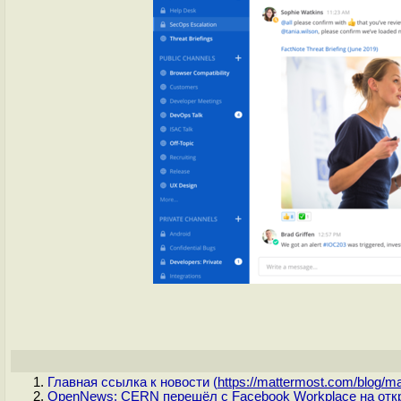
Главная ссылка к новости (
https://mattermost.com/blog/ma
OpenNews: CERN перешёл с Facebook Workplace на отк