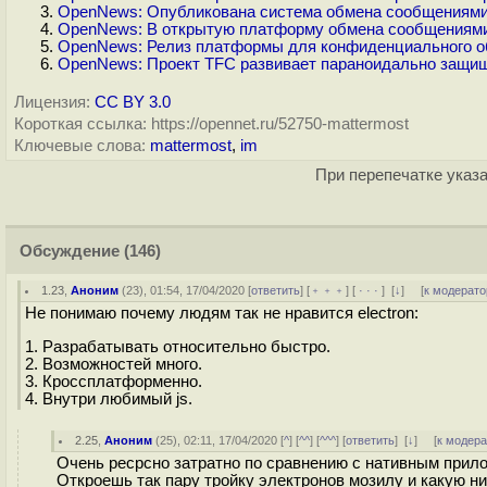
OpenNews: Опубликована система обмена сообщениями 
OpenNews: В открытую платформу обмена сообщениями 
OpenNews: Релиз платформы для конфиденциального об
OpenNews: Проект TFC развивает параноидально защи
Лицензия:
CC BY 3.0
Короткая ссылка: https://opennet.ru/52750-mattermost
Ключевые слова:
mattermost
,
im
При перепечатке указа
Обсуждение
(146)
1.23
,
Аноним
(
23
), 01:54, 17/04/2020 [
ответить
] [
﹢﹢﹢
] [
· · ·
]
[
↓
] [
к модерато
Не понимаю почему людям так не нравится electron:
1. Разрабатывать относительно быстро.
2. Возможностей много.
3. Кроссплатформенно.
4. Внутри любимый js.
2.25
,
Аноним
(
25
), 02:11, 17/04/2020 [
^
] [
^^
] [
^^^
] [
ответить
]
[
↓
] [
к модер
Очень ресрсно затратно по сравнению с нативным прило
Откроешь так пару тройку электронов мозилу и какую ни