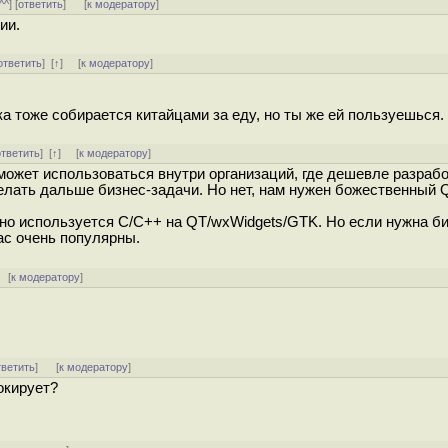
^^
] [
ответить
]
[
к модератору
]
ии.
ответить
]
[
↑
] [
к модератору
]
ка тоже собирается китайцами за еду, но ты же ей пользуешься.
ответить
]
[
↑
] [
к модератору
]
n может использоваться внутри организаций, где дешевле разраб
елать дальше бизнес-задачи. Но нет, нам нужен божественный 
о используется C/C++ на QT/wxWidgets/GTK. Но если нужна б
час очень популярны.
 [
к модератору
]
тветить
]
[
к модератору
]
окирует?