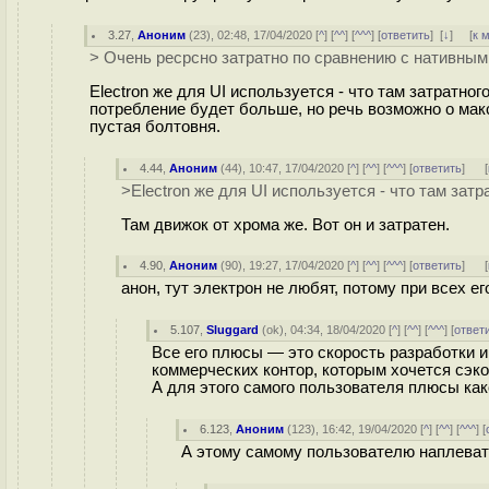
3.27
,
Аноним
(
23
), 02:48, 17/04/2020 [
^
] [
^^
] [
^^^
] [
ответить
]
[
↓
] [
к 
> Очень ресрсно затратно по сравнению с нативны
Electron же для UI используется - что там затратн
потребление будет больше, но речь возможно о макс
пустая болтовня.
4.44
,
Аноним
(
44
), 10:47, 17/04/2020 [
^
] [
^^
] [
^^^
] [
ответить
]
[
>Electron же для UI используется - что там за
Там движок от хрома же. Вот он и затратен.
4.90
,
Аноним
(
90
), 19:27, 17/04/2020 [
^
] [
^^
] [
^^^
] [
ответить
]
[
анон, тут электрон не любят, потому при всех е
5.107
,
Sluggard
(
ok
), 04:34, 18/04/2020 [
^
] [
^^
] [
^^^
] [
ответ
Все его плюсы — это скорость разработки и
коммерческих контор, которым хочется сэко
А для этого самого пользователя плюсы ка
6.123
,
Аноним
(
123
), 16:42, 19/04/2020 [
^
] [
^^
] [
^^^
] [
А этому самому пользователю наплевать