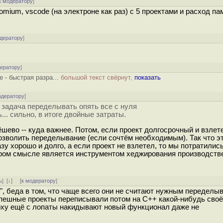
к модератору
]
omium, vscode (на электроне как раз) с 5 проектами и расход пам
одератору
]
дератору
]
 - быстрая разра...
большой текст свёрнут,
показать
одератору
]
т задача переделывать опять все с нуля
.. сильно, в итоге двойные затраты.
ёшево -- куда важнее. Потом, если проект долгосрочный и взлете
озволить переделывание (если сочтём необходимым). Так что эт
зу хорошо и долго, а если проект не взлетел, то мы потратилис
тором смысле является инструментом хеджирования производст
ь
]
[
↓
] [
к модератору
]
", беда в том, что чаще всего они не считают нужным переделы
 успешные проекты переписывали потом на С++ какой-нибудь сво
ерху ещё с лопаты накидывают новый функционал даже не