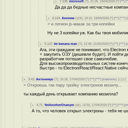
7.128
,
microsoft
(
?
), 21:26, 19/04/2020 [
^
] [
^^
] [
^
Да да да бедные несчастные компан
6.124
,
Аноним
(
124
), 19:15, 19/04/2020 [
^
] [
^^
] [
^^^
] [
> и легион js-макак за три копейки
Ну не 3 копейки уж. Как бы твоя мобили
5.137
,
Im banana man
(
?
), 12:49, 21/04/2020 [
^
] [
^^
] [
^^^
] [
Ага, эти граждане не понимают, что Electro
+ закупить ОЗУ (дешевле будет). И пойти д
разработчик потешил свое самолюбие.
Для высокопроизводительных систем конечн
быстро - то Electron/React/React Native сей
3.43
,
Антонимус
(
?
), 10:26, 17/04/2020 [
^
] [
^^
] [
^^^
] [
ответить
]
[
↓
] [
↑
]
> Откроешь так пару тройку электронов мозилу...
ты каждый день открывает компанию мозилла?
4.71
,
YetAnotherOnanym
(
ok
), 15:50, 17/04/2020 [
^
] [
^^
] [
^^^
] [
о
А то, что человек открыл электроны - тебя не ш