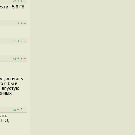
+
–
/
–2
яти - 5.6 Гб.
+
–
/
+
–
/
+3
+
–
/
+2
л, значит у
о я бы в
ь впустую,
венных
+
–
/
+4
вать
ё ПО,