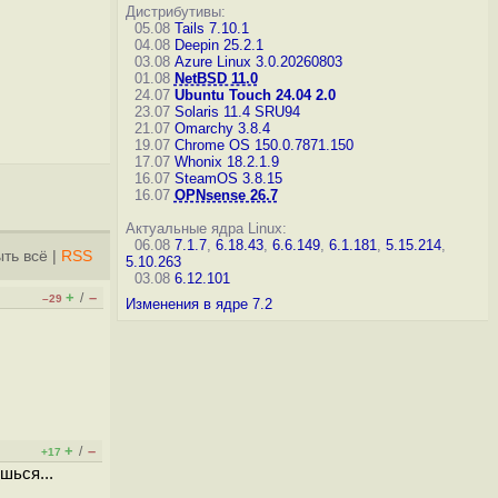
Дистрибутивы:
05.08
Tails 7.10.1
04.08
Deepin 25.2.1
03.08
Azure Linux 3.0.20260803
01.08
NetBSD 11.0
24.07
Ubuntu Touch 24.04 2.0
23.07
Solaris 11.4 SRU94
21.07
Omarchy 3.8.4
19.07
Chrome OS 150.0.7871.150
17.07
Whonix 18.2.1.9
16.07
SteamOS 3.8.15
16.07
OPNsense 26.7
Актуальные ядра Linux:
06.08
7.1.7
,
6.18.43
,
6.6.149
,
6.1.181
,
5.15.214
,
ть всё
|
RSS
5.10.263
03.08
6.12.101
+
–
/
–29
Изменения в ядре 7.2
+
–
/
+17
шься...