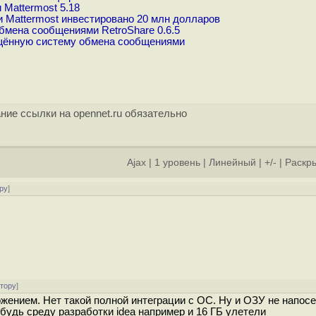
Mattermost 5.18
Mattermost инвестировано 20 млн долларов
мена сообщениями RetroShare 0.6.5
щённую систему обмена сообщениями
ние ссылки на opennet.ru обязательно
Ajax
|
1 уровень
|
Линейный
|
+/-
|
Раскры
ру
]
атору
]
жением. Нет такой полной интеграции с ОС. Ну и ОЗУ не напосе
будь среду разработки idea например и 16 ГБ улетели