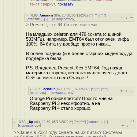
текст свёрнут,
показать
6.86
,
Аноним
(
86
), 23:30, 06/12/2022 [
^
] [
^^
] [
^^^
]
+
–
/
[
ответить
]
[
↑
] [
к модератору
]
> Prescott, это 64-битная система.
На младших celeron для 478 сокета (с шиной
533МГц), например, EMT64 был отключен, инфа
100%. 64 бита ну вообще просто никак...
В более поздних (и в более старших моделях), да,
поддержка была.
P.S. Владелец Prescott без EMT64. Год назад
материнка сгорела, использовался очень долго.
Сейчас вместо него Orange Pi.
7.89
,
Zenitur
(
ok
), 13:51, 07/12/2022 [
^
] [
^^
] [
^^^
]
+
–
/
[
ответить
]
[
к модератору
]
Orange Pi обновляется? Просто мне на
Raspberry Pi 3 некомфортно, а на
Raspberry Pi 4 стало хорошо.
+1
3.62
,
_kp
(
ok
), 12:30, 05/12/2022 [
^
] [
^^
] [
^^^
] [
ответить
]
[
↑
]
+
–
[
к модератору
]
/
>>Зачем в 2022 году сидеть на 32 битах? Системы