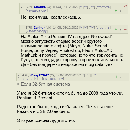
–5
5.39
,
Аноним
(
4
), 00:44, 05/12/2022 [
^
] [
^^
] [
^^^
] [
ответить
]
+
–
[
к модератору
]
/
Не неси чушь, расплескаешь.
5.70
,
Zenitur
(
ok
), 14:08, 05/12/2022 [
^
] [
^^
] [
^^^
] [
ответить
]
+
–
/
[
к модератору
]
На Athlon XP и Pentium IV на ядре "Nordwood"
можно запускать старые версии крутого
промышленного софта (Maya, Nuke, Sound
Forge, Sony Vegas, Photoshop, Flash, AutoCAD,
MathLab и прочее), которые не то что тормозить не
будут, но и выдадут хорошую производительность.
Да - без поддержки нейросетей и big data, увы.
4.48
,
iPony129412
(
?
), 07:07, 05/12/2022 [
^
] [
^^
] [
^^^
]
+
–
/
[
ответить
]
[
↑
] [
к модератору
]
> Если 32-битная система
У меня 32 битная система была до 2008 года что-ли.
Pentium 4 Prescot.
Радостно было, когда избавился. Печка та ещё.
Кажись и USB 2.0 не было.
Это уже совсем луддитство.