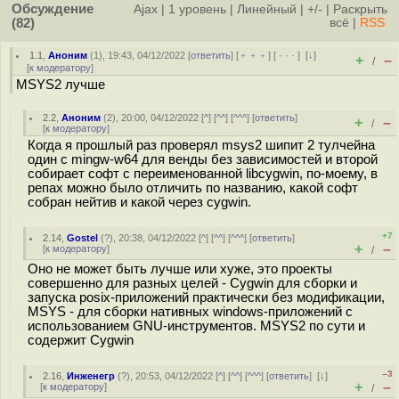
Обсуждение
Ajax
|
1 уровень
|
Линейный
|
+/-
|
Раскрыть
(82)
всё
|
RSS
1.1
,
Аноним
(
1
), 19:43, 04/12/2022 [
ответить
] [
﹢﹢﹢
] [
· · ·
]
[
↓
]
+
–
/
[
к модератору
]
MSYS2 лучше
2.2
,
Аноним
(
2
), 20:00, 04/12/2022 [
^
] [
^^
] [
^^^
] [
ответить
]
+
–
/
[
к модератору
]
Когда я прошлый раз проверял msys2 шипит 2 тулчейна
один с mingw-w64 для венды без зависимостей и второй
собирает софт с переименованной libcygwin, по-моему, в
репах можно было отличить по названию, какой софт
собран нейтив и какой через cygwin.
+7
2.14
,
Gostel
(
?
), 20:38, 04/12/2022 [
^
] [
^^
] [
^^^
] [
ответить
]
+
–
[
к модератору
]
/
Оно не может быть лучше или хуже, это проекты
совершенно для разных целей - Cygwin для сборки и
запуска posix-приложений практически без модификации,
MSYS - для сборки нативных windows-приложений с
использованием GNU-инструментов. MSYS2 по сути и
содержит Cygwin
–3
2.16
,
Инженегр
(
?
), 20:53, 04/12/2022 [
^
] [
^^
] [
^^^
] [
ответить
]
[
↓
]
+
–
[
к модератору
]
/