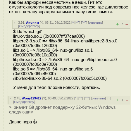
Как бы априори несовместимые вещи. Гит это
смузитехнологии под современное железо, где диалоговое
окно с хеллоуворлдом занимает пару гигов памяти.
3.91
,
Аноним
(
-
), 03:31, 08/12/2022 [
^
] [
^^
] [
^^^
] [
ответить
]
+
–
/
[
к модератору
]
$ ldd 'which git'
linux-vdso.so.1 (0x00007fff07caa000)
libpcre2-8.so.0 => /lib/x86_64-linux-gnu/libpcre2-8.so.0
(0x00007fc06c126000)
libz.so.1 => /lib/x86_64-linux-gnu/libz.so.1
(0x00007fc06c10a000)
libpthread.so.0 => /lib/x86_64-linux-gnu/libpthread.so.0
(0x00007fc06c0e7000)
libc.so.6 => /lib/x86_64-linux-gnu/libc.so.6
(0x00007fc06bef5000)
/lib64/ld-linux-x86-64.so.2 (0x00007fc06c51c000)
У меня для тебя плохие новости, братюнь.
2.45
,
iPony129412
(
?
), 06:49, 05/12/2022 [
^
] [
^^
] [
^^^
] [
ответить
]
[
↑
]
+
–
/
[
к модератору
]
> значит Git дропнет поддержку 32-битных Windows
следующим
Давно пора 👍