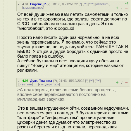
+3
4.81
,
Eugene_P
(
?
), 18:53, 05/12/2022 [
^
] [
^^
] [
^^^
] [
ответить
]
+
–
[
к модератору
]
/
От всей души желаю вам летать самолётами и только
из тех и в те аэропорты, где релизы софта деплоят по
CI/CD пайплайнам несколько раз в день. Это ж
"многобабок", это ж хорошо!
Просто надо писать один раз нормально, а не всю
жизнь переписывать. Я понимаю, что сейчас это
звучит утопично, но ведь вдумайтесь: РАНЬШЕ ТАК И
БЫЛО. У отцов и дедов бородатых одминов просто не
было права на ошибку.
А сейчас буквально все: посадили кучу обезьян и
пишут "Войну и мир" итерациями, которые называют
релизами.
4.96
,
Духъ Ткачева
(
?
), 21:43, 15/12/2022 [
^
] [
^^
] [
^^^
]
+
–
/
[
ответить
]
[
к модератору
]
>А платформы, включая сами бизнес процессы,
вполне себе переписываются постоянно на
миллиардных закупках.
Это в вашем игрушечном ойти, созданном недоучками,
все меняется раз в полгода. В бухгалтериях с понтами
"платформ" и "информсистем" про виртуальные
циферки денег, где думают что электричество из
розетки берется и стыд потеряли, перекладывая