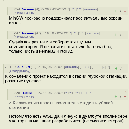
2.24
,
Аноним
(
4
), 22:20, 04/12/2022 [
^
] [
^^
] [
^^^
] [
ответить
]
+
–
/
[
к модератору
]
MinGW прекрасно поддерживает все актуальные версии
винды.
2.47
,
Аноним
(
47
), 07:03, 05/12/2022 [
^
] [
^^
] [
^^^
] [
ответить
]
+
–
/
[
к модератору
]
Cygwin как раз таки и собирается гнутым
компилятором. И не зависит от api-win-бла-бла-бла,
только чистый kernel32 и ntdll32.
1.19
,
Аноним
(
19
), 21:15, 04/12/2022 [
ответить
] [
﹢﹢﹢
] [
· · ·
]
[
↓
] [
↑
]
+
–
/
[
к модератору
]
К сожалению проект находится в стадии глубокой стагнации,
развитие нулевое.
–1
2.36
,
Пахом
(
?
), 23:27, 04/12/2022 [
^
] [
^^
] [
^^^
] [
ответить
]
+
–
[
к модератору
]
/
> К сожалению проект находится в стадии глубокой
стагнации
Потому что есть WSL, да и линукс в дуалбуте вполне себе
уже торт на машинах разработчиков (не смузихипстеров).