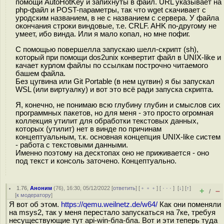
помощи AutoHotKey и запихнуты в файл. URL указывает на
php-файл и POST-параметры, так что wget скачивает с
уродским названием, в не с названием с сервера. У файла
окончания строки виндовые, т.е. CRLF. AHK по-другому не
умеет, ибо винда. Или я мало копал, но мне пофиг.
С помощью повершелла запускаю шелл-скрипт (sh),
который при помощи dos2unix конвертит файл в UNIX-like и
качает курлом файлы по ссылкам построчно читаемого
башем файла.
Без цугвина или Git Portable (в нем цугвин) я бы запускал
WSL (или виртуалку) и вот это всё ради запуска скрипта.
Я, конечно, не понимаю всю глубину глубин и смыслов сих
программных пакетов, но для меня - это просто огромная
коллекция утилит для обработки текстовых данных,
которых (утилит) нет в винде по причинам
концептуальным, т.к. основная концепция UNIX-like систем
- работа с текстовыми данными.
Именно поэтому на десктопах оно не приживается - оно
под текст и консоль заточено. Концептуально.
1.76
,
Аноним
(
76
), 16:30, 05/12/2022 [
ответить
] [
﹢﹢﹢
] [
· · ·
]
[
↓
] [
↑
]
+
–
/
[
к модератору
]
Я вот об этом.
https://qemu.weilnetz.de/w64/
Как они поменяли
на msys2, так у меня перестало запускаться на 7ке, требуя
несуществующие тут api-win-бла-бла. Вот и эти теперь туда