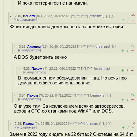
И пока поттерингов не нанимали.
–5
2.10
,
BeLord
(
ok
), 20:32, 04/12/2022 [
^
] [
^^
] [
^^^
] [
ответить
]
[
↓
] [
↑
]
+
–
[
к модератору
]
/
32бит винды давно должны быть на помойке истории
+2
3.15
,
Аноним
(
15
), 20:46, 04/12/2022 [
^
] [
^^
] [
^^^
] [
ответить
]
[
↓
]
+
–
[
к модератору
]
/
А DOS будет жить вечно
4.33
,
Пахом
(
?
), 23:21, 04/12/2022 [
^
] [
^^
] [
^^^
] [
ответить
]
+
–
/
[
к модератору
]
В промышленном оборудовании — да. Но речь про
домашне-офисное использование.
+2
3.34
,
Пахом
(
?
), 23:22, 04/12/2022 [
^
] [
^^
] [
^^^
] [
ответить
]
[
↑
]
+
–
[
к модератору
]
/
Они уже там. За исключением всяких автосервисов,
цехов и СТО со станками под WinXP или DOS.
–2
2.26
,
Пахом
(
?
), 22:55, 04/12/2022 [
^
] [
^^
] [
^^^
] [
ответить
]
[
↓
] [
↑
]
+
–
[
к модератору
]
/
Зачем в 2022 году сидеть на 32 битах? Системы на 64 бит