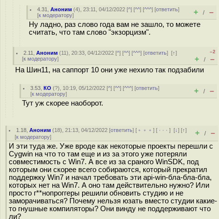
4.31
,
Аноним
(
4
), 23:11, 04/12/2022 [
^
] [
^^
] [
^^^
] [
ответить
]
+
–
/
[
к модератору
]
Ну ладно, раз слово года вам не зашло, то можете
считать, что там слово "экзорцизм".
–2
2.11
,
Аноним
(
11
), 20:33, 04/12/2022 [
^
] [
^^
] [
^^^
] [
ответить
]
[
↑
]
+
–
[
к модератору
]
/
На Шин11, на саппорт 10 они уже нехило так подзабили
3.53
,
КО
(
?
), 10:19, 05/12/2022 [
^
] [
^^
] [
^^^
] [
ответить
]
+
–
/
[
к модератору
]
Тут уж скорее наоборот.
1.18
,
Аноним
(
18
), 21:13, 04/12/2022 [
ответить
] [
﹢﹢﹢
] [
· · ·
]
[
↓
] [
↑
]
+
–
/
[
к модератору
]
И эти туда же. Уже вроде как некоторые проекты перешли с
Cygwin на что то там еще и из за этого уже потеряли
совместимость с Win7. А все из за сраного WinSDK, под
которым они скорее всего собираются, который прекратил
поддержку Win7 и начал требовать эти api-win-бла-бла-бла,
которых нет на Win7. А оно там действительно нужно? Или
просто г**нопроггеры решили обновить студию и не
заморачиваться? Почему нельзя юзать вместо студии какие-
то гнушные компиляторы? Они винду не поддерживают что
ли?