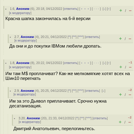
1.6
,
Аноним
(
6
), 20:18, 04/12/2022 [
ответить
] [
﹢﹢﹢
] [
· · ·
]
[
↓
] [
↑
]
+
–
/
[
к модератору
]
Красна шапка закончилась на 6-й версии
2.7
,
Аноним
(
4
), 20:21, 04/12/2022 [
^
] [
^^
] [
^^^
] [
ответить
]
+
–
/
[
к модератору
]
Да они и до покупки IBMом любили дропать.
–1
1.8
,
Аноним
(
8
), 20:22, 04/12/2022 [
ответить
] [
﹢﹢﹢
] [
· · ·
]
[
↓
] [
↑
]
+
–
[
к модератору
]
/
Им там M$ проплачиват? Как-же мелкомягкие хотят всех на
Шин10 перегнать
–2
2.9
,
Аноним
(
4
), 20:25, 04/12/2022 [
^
] [
^^
] [
^^^
] [
ответить
]
[
↓
]
+
–
[
к модератору
]
/
Им за это Дьявол приплачивает. Срочно нужна
десатанизация.
–2
3.20
,
Аноним
(
20
), 21:33, 04/12/2022 [
^
] [
^^
] [
^^^
] [
ответить
]
+
–
[
к модератору
]
/
Дмитрий Анатольевич, перелогиньтесь.