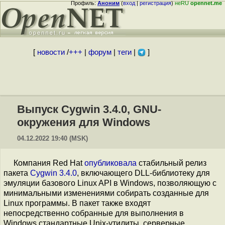
Профиль:
Аноним
(
вход
|
регистрация
)
неRU
opennet.me
[
новости
/
+++
|
форум
|
теги
|
]
Выпуск Cygwin 3.4.0, GNU-
окружения для Windows
04.12.2022 19:40 (MSK)
Компания Red Hat
опубликовала
стабильный релиз
пакета
Cygwin 3.4.0
, включающего DLL-библиотеку для
эмуляции базового Linux API в Windows, позволяющую с
минимальными изменениями собирать созданные для
Linux программы. В пакет также входят
непосредственно собранные для выполнения в
Windows стандартные Unix-утилиты, серверные