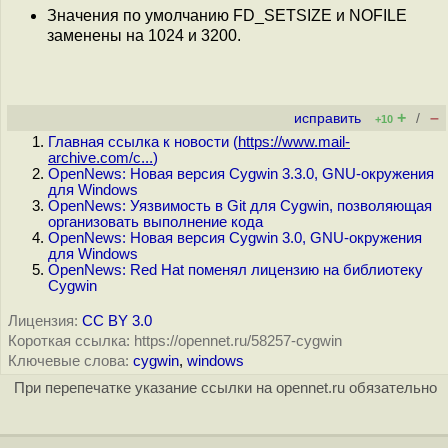
Значения по умолчанию FD_SETSIZE и NOFILE
заменены на 1024 и 3200.
+
–
исправить
/
+10
Главная ссылка к новости (
https://www.mail-
archive.com/c...
)
OpenNews: Новая версия Cygwin 3.3.0, GNU-окружения
для Windows
OpenNews: Уязвимость в Git для Cygwin, позволяющая
организовать выполнение кода
OpenNews: Новая версия Cygwin 3.0, GNU-окружения
для Windows
OpenNews: Red Hat поменял лицензию на библиотеку
Cygwin
Лицензия:
CC BY 3.0
Короткая ссылка: https://opennet.ru/58257-cygwin
Ключевые слова:
cygwin
,
windows
При перепечатке указание ссылки на opennet.ru обязательно