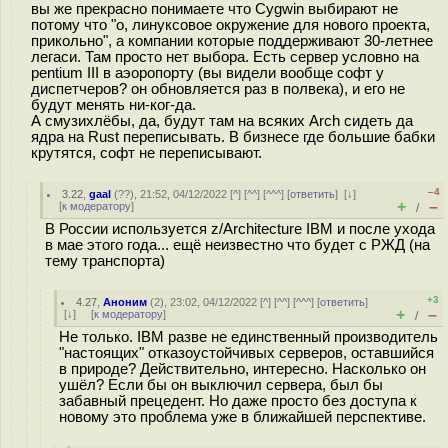
вы же прекрасно понимаете что Cygwin выбирают не
потому что "о, линуксовое окружение для нового проекта,
прикольно", а компании которые поддерживают 30-летнее
легаси. Там просто нет выбора. Есть сервер условно на
pentium III в аэоропорту (вы видели вообще софт у
диспетчеров? он обновляется раз в полвека), и его не
будут менять ни-ког-да.
А смузихлёбы, да, будут там на всяких Arch сидеть да
ядра на Rust переписывать. В бизнесе где большие бабки
крутятся, софт не переписывают.
–4
3.22
,
gaal
(
??
), 21:52, 04/12/2022 [
^
] [
^^
] [
^^^
] [
ответить
]
[
↓
]
+
–
[
к модератору
]
/
В России используется z/Architecture IBM и после ухода
в мае этого года... ещё неизвестно что будет с РЖД (на
тему транспорта)
+3
4.27
,
Аноним
(
2
), 23:02, 04/12/2022 [
^
] [
^^
] [
^^^
] [
ответить
]
+
–
[
↓
] [
к модератору
]
/
Не только. IBM разве не единственный производитель
"настоящих" отказоустойчивых серверов, оставшийся
в природе? Действительно, интересно. Насколько он
ушёл? Если бы он выключил сервера, был бы
забавный прецедент. Но даже просто без доступа к
новому это проблема уже в ближайшей перспективе.