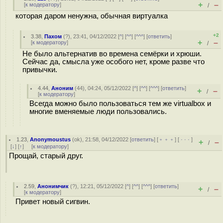
+
–
[
к модератору
]
/
которая даром ненужна, обычная виртуалка
+2
3.38
,
Пахом
(
?
), 23:41, 04/12/2022 [
^
] [
^^
] [
^^^
] [
ответить
]
+
–
[
к модератору
]
/
Не было альтернатив во времена семёрки и хрюши.
Сейчас да, смысла уже особого нет, кроме разве что
привычки.
4.44
,
Аноним
(
44
), 04:24, 05/12/2022 [
^
] [
^^
] [
^^^
] [
ответить
]
+
–
/
[
к модератору
]
Всегда можно было пользоваться тем же virtualbox и
многие вменяемые люди пользовались.
1.23
,
Anonymoustus
(
ok
), 21:58, 04/12/2022 [
ответить
] [
﹢﹢﹢
] [
· · ·
]
+
–
/
[
↓
] [
↑
] [
к модератору
]
Прощай, старый друг.
2.59
,
Анонимчик
(
?
), 12:21, 05/12/2022 [
^
] [
^^
] [
^^^
] [
ответить
]
+
–
/
[
к модератору
]
Привет новый сигвин.