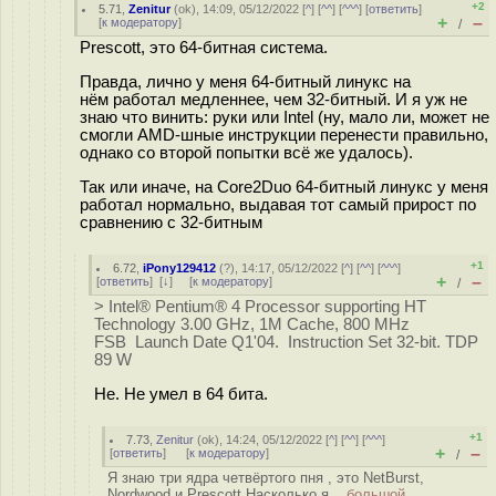
+2
5.71
,
Zenitur
(
ok
), 14:09, 05/12/2022 [
^
] [
^^
] [
^^^
] [
ответить
]
+
–
[
к модератору
]
/
Prescott, это 64-битная система.
Правда, лично у меня 64-битный линукс на
нём работал медленнее, чем 32-битный. И я уж не
знаю что винить: руки или Intel (ну, мало ли, может не
смогли AMD-шные инструкции перенести правильно,
однако со второй попытки всё же удалось).
Так или иначе, на Core2Duo 64-битный линукс у меня
работал нормально, выдавая тот самый прирост по
сравнению с 32-битным
+1
6.72
,
iPony129412
(
?
), 14:17, 05/12/2022 [
^
] [
^^
] [
^^^
]
+
–
[
ответить
]
[
↓
] [
к модератору
]
/
> Intel® Pentium® 4 Processor supporting HT
Technology 3.00 GHz, 1M Cache, 800 MHz
FSB Launch Date Q1'04. Instruction Set 32-bit. TDP
89 W
Не. Не умел в 64 бита.
+1
7.73
,
Zenitur
(
ok
), 14:24, 05/12/2022 [
^
] [
^^
] [
^^^
]
+
–
[
ответить
]
[
к модератору
]
/
Я знаю три ядра четвёртого пня , это NetBurst,
Nordwood и Prescott Насколько я...
большой