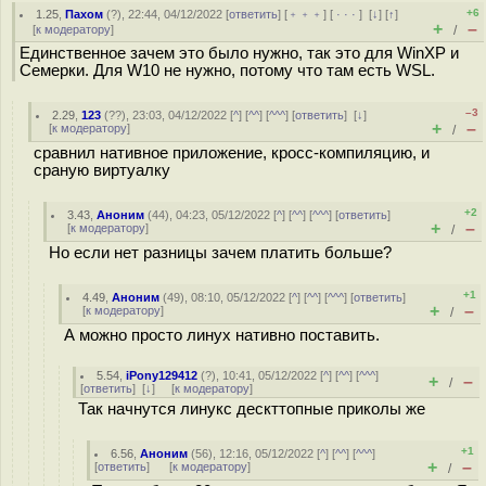
+6
1.25
,
Пахом
(
?
), 22:44, 04/12/2022 [
ответить
] [
﹢﹢﹢
] [
· · ·
]
[
↓
] [
↑
]
+
–
[
к модератору
]
/
Единственное зачем это было нужно, так это для WinXP и
Семерки. Для W10 не нужно, потому что там есть WSL.
–3
2.29
,
123
(
??
), 23:03, 04/12/2022 [
^
] [
^^
] [
^^^
] [
ответить
]
[
↓
]
+
–
[
к модератору
]
/
сравнил нативное приложение, кросс-компиляцию, и
сраную виртуалку
+2
3.43
,
Аноним
(
44
), 04:23, 05/12/2022 [
^
] [
^^
] [
^^^
] [
ответить
]
+
–
[
к модератору
]
/
Но если нет разницы зачем платить больше?
+1
4.49
,
Аноним
(
49
), 08:10, 05/12/2022 [
^
] [
^^
] [
^^^
] [
ответить
]
+
–
[
к модератору
]
/
А можно просто линух нативно поставить.
5.54
,
iPony129412
(
?
), 10:41, 05/12/2022 [
^
] [
^^
] [
^^^
]
+
–
/
[
ответить
]
[
↓
] [
к модератору
]
Так начнутся линукс дескттопные приколы же
+1
6.56
,
Аноним
(
56
), 12:16, 05/12/2022 [
^
] [
^^
] [
^^^
]
+
–
[
ответить
]
[
к модератору
]
/