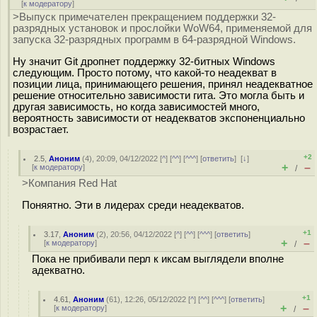
[
к модератору
]
>Выпуск примечателен прекращением поддержки 32-
разрядных установок и прослойки WoW64, применяемой для
запуска 32-разрядных программ в 64-разрядной Windows.
Ну значит Git дропнет поддержку 32-битных Windows
следующим. Просто потому, что какой-то неадекват в
позиции лица, принимающего решения, принял неадекватное
решение относительно зависимости гита. Это могла быть и
другая зависимость, но когда зависимостей много,
вероятность зависимости от неадекватов экспоненциально
возрастает.
+2
2.5
,
Аноним
(
4
), 20:09, 04/12/2022 [
^
] [
^^
] [
^^^
] [
ответить
]
[
↓
]
+
–
[
к модератору
]
/
>Компания Red Hat
Поняятно. Эти в лидерах среди неадекватов.
+1
3.17
,
Аноним
(
2
), 20:56, 04/12/2022 [
^
] [
^^
] [
^^^
] [
ответить
]
+
–
[
к модератору
]
/
Пока не прибивали перл к иксам выглядели вполне
адекватно.
+1
4.61
,
Аноним
(
61
), 12:26, 05/12/2022 [
^
] [
^^
] [
^^^
] [
ответить
]
+
–
[
к модератору
]
/