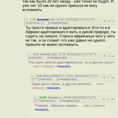
Так как было 20 лет назад - уже точно не будет. Я
уже лет 10 как ни одного прикола не могу
вспомнить.
7.58
,
Аноним
(
58
), 12:20, 05/12/2022 [
^
] [
^^
] [
^^^
]
+
–
/
[
ответить
]
[
↓
] [
к модератору
]
Ты просто привык и адаптировался. Кто-то и в
Африке адаптировался жить в дикой природе, ты
сидеть на линухе. Спроси африканца чего у него
не так, а он скажет что уже давно ни одного
приколе не может вспомнить.
8.63
,
Аноним
(
61
), 12:33, 05/12/2022 [
^
] [
^^
] [
^^^
]
+
–
/
[
ответить
]
[
к модератору
]
Раз одни смогли адаптироваться, то и другие смогут
...
текст свёрнут,
показать
9.65
,
iPony129412
(
?
), 13:10, 05/12/2022 [
^
] [
^^
]
+
–
/
[
^^^
] [
ответить
]
[
к модератору
]
Одно дело смочь, а другое захотеть ...
текст
свёрнут,
показать
10.93
,
Аноним
(
-
), 03:48, 08/12/2022 [
^
] [
^^
]
+
–
/
[
^^^
] [
ответить
]
[
к модератору
]
Главное - обильно смазать ...
текст свёрнут,
показать