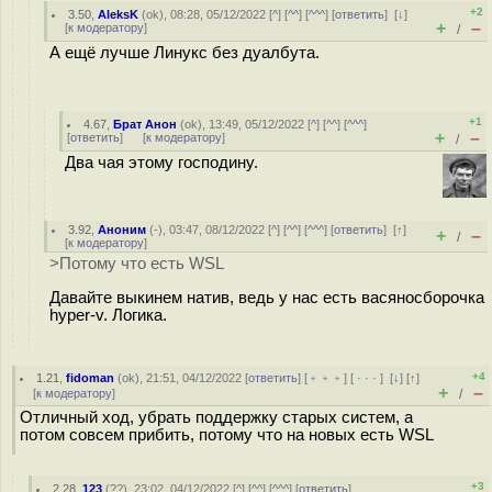
+2
3.50
,
AleksK
(
ok
), 08:28, 05/12/2022 [
^
] [
^^
] [
^^^
] [
ответить
]
[
↓
]
+
–
[
к модератору
]
/
А ещё лучше Линукс без дуалбута.
+1
4.67
,
Брат Анон
(
ok
), 13:49, 05/12/2022 [
^
] [
^^
] [
^^^
]
+
–
[
ответить
]
[
к модератору
]
/
Два чая этому господину.
3.92
,
Аноним
(
-
), 03:47, 08/12/2022 [
^
] [
^^
] [
^^^
] [
ответить
]
[
↑
]
+
–
/
[
к модератору
]
>Потому что есть WSL
Давайте выкинем натив, ведь у нас есть васяносборочка
hyper-v. Логика.
+4
1.21
,
fidoman
(
ok
), 21:51, 04/12/2022 [
ответить
] [
﹢﹢﹢
] [
· · ·
]
[
↓
] [
↑
]
+
–
[
к модератору
]
/
Отличный ход, убрать поддержку старых систем, а
потом совсем прибить, потому что на новых есть WSL
+3
2.28
,
123
(
??
), 23:02, 04/12/2022 [
^
] [
^^
] [
^^^
] [
ответить
]