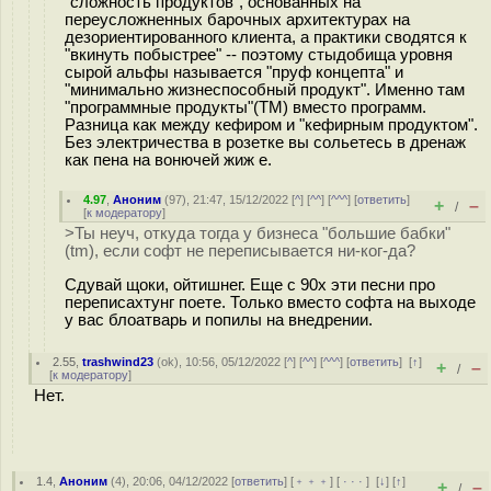
"сложность продуктов", основанных на
переусложненных барочных архитектурах на
дезориентированного клиента, а практики сводятся к
"вкинуть побыстрее" -- поэтому стыдобища уровня
сырой альфы называется "пруф концепта" и
"минимально жизнеспособный продукт". Именно там
"программные продукты"(ТМ) вместо программ.
Разница как между кефиром и "кефирным продуктом".
Без электричества в розетке вы сольетесь в дренаж
как пена на вонючей жиж е.
4.97
,
Аноним
(
97
), 21:47, 15/12/2022 [
^
] [
^^
] [
^^^
] [
ответить
]
+
–
/
[
к модератору
]
>Ты неуч, откуда тогда у бизнеса "большие бабки"
(tm), если софт не переписывается ни-ког-да?
Сдувай щоки, ойтишнег. Еще с 90х эти песни про
переписахтунг поете. Только вместо софта на выходе
у вас блоатварь и попилы на внедрении.
2.55
,
trashwind23
(
ok
), 10:56, 05/12/2022 [
^
] [
^^
] [
^^^
] [
ответить
]
[
↑
]
+
–
/
[
к модератору
]
Нет.
1.4
,
Аноним
(
4
), 20:06, 04/12/2022 [
ответить
] [
﹢﹢﹢
] [
· · ·
]
[
↓
] [
↑
]
+
–
/