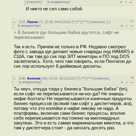
+
–
[
ответить
]
[
к модератору
]
/
И никто не сел само собой
+2
3.37
,
Пахом
(
?
), 23:35, 04/12/2022 [
^
] [
^^
] [
^^^
] [
ответить
]
[
↑
]
+
–
[
к модератору
]
/
> В бизнесе где большие бабки крутятся, софт не
переписывают.
Так и есть. Причем не только в РФ. Недавно смотрел
фото с завода где делают новые снаряды под HIMARS в
США, так там до сих пор ЭЛТ мониторы и ПО под DOS
засветились. Хотя, чего там говорить, если Пентагон до
сих пор использует 8 дюймовые дискеты.
–6
3.40
,
Аноним
(
40
), 01:55, 05/12/2022 [
^
] [
^^
] [
^^^
] [
ответить
]
+
–
[
к модератору
]
/
Ты неуч, откуда тогда у бизнеса "большие бабки" (tm),
если софт не переписывается ни-ког-да? Не знаешь -
нефиг болтать! Не переписываются конечные продукты
бизнес-процессов (всякий там софт у диспетчеров, ага),
потому что это копейки и нафиг никому не надо. А
платформы, включая сами бизнес процессы, вполне
себе переписываются постоянно на миллиардных
закупках. Это и есть самая маржинальная мякотка, а что
там у диспетчера стоит - да начхать десять раз.