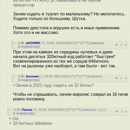
на 64 бит НУЖНО устанавливать на любой
процессор
Зачем ходить в туалет по маленькому? Не мелочитесь.
Ходите только по большому. Шутка.
Помимо декстопа и игрушек есть и иные применения.
Хотя это и не массово.
3.68
,
аНОНИМ
(
?
), 14:03, 05/12/2022 [
^
] [
^^
] [
^^^
] [
ответить
]
+
–
/
[
к модератору
]
При этом на камнях из середины нулевых и даже
начала десятых 32битный код работает *быстрее*
скомпилированного из тех же сорцов 64битного.
Вот на рызенах уже наоборот, а там было - вот так.
3.90
,
Аноним
(
-
), 03:29, 08/12/2022 [
^
] [
^^
] [
^^^
] [
ответить
]
+
–
/
[
к модератору
]
>Зачем в 2022 году сидеть на 32 битах?
Чтобы не спрашивать, зачем жиролис сожрал из 16 гигов
ровно половину.
2.35
,
Пахом
(
?
), 23:24, 04/12/2022 [
^
] [
^^
] [
^^^
] [
ответить
]
[
↓
] [
↑
]
+
–
/
[
к модератору
]
> Git
> 32-битных Windows