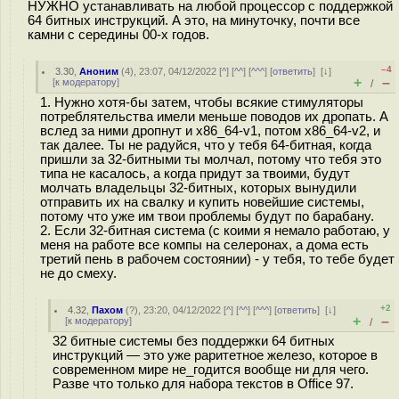
НУЖНО устанавливать на любой процессор с поддержкой
64 битных инструкций. А это, на минуточку, почти все
камни с середины 00-х годов.
–4
3.30
,
Аноним
(
4
), 23:07, 04/12/2022 [
^
] [
^^
] [
^^^
] [
ответить
]
[
↓
]
+
–
[
к модератору
]
/
1. Нужно хотя-бы затем, чтобы всякие стимуляторы
потреблятельства имели меньше поводов их дропать. А
вслед за ними дропнут и x86_64-v1, потом x86_64-v2, и
так далее. Ты не радуйся, что у тебя 64-битная, когда
пришли за 32-битными ты молчал, потому что тебя это
типа не касалось, а когда придут за твоими, будут
молчать владельцы 32-битных, которых вынудили
отправить их на свалку и купить новейшие системы,
потому что уже им твои проблемы будут по барабану.
2. Если 32-битная система (с коими я немало работаю, у
меня на работе все компы на селеронах, а дома есть
третий пень в рабочем состоянии) - у тебя, то тебе будет
не до смеху.
+2
4.32
,
Пахом
(
?
), 23:20, 04/12/2022 [
^
] [
^^
] [
^^^
] [
ответить
]
[
↓
]
+
–
[
к модератору
]
/
32 битные системы без поддержки 64 битных
инструкций — это уже раритетное железо, которое в
современном мире не_годится вообще ни для чего.
Разве что только для набора текстов в Office 97.