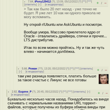
7.64
,
iPony129412
(
?
), 13:09, 05/12/2022 [
^
] [
^^
] [
^^^
]
+
–
/
[
ответить
]
[
↑
] [
к модератору
]
> Так как было 20 лет назад - уже точно не
будет. Я уже лет 10 как ни одного прикола не
могу вспомнить.
Ну открой r/Ubuntu или AskUbuntu и посмотри.
Вообще умора. Массово приелетело ядро от
Oracle - отвалились драйвера, спячки и прочее...
LTS дистрибутив.
Итак по всем можно пройтись. Ну и так же чуть
влево - начинается долбёжка.
5.66
,
Роман
(
??
), 13:20, 05/12/2022 [
^
] [
^^
] [
^^^
] [
ответить
]
+
–
/
[
↑
] [
к модератору
]
там уже разница появляется, платить больше
за такое счастье с Линукс не все готовы
2.82
,
Eugene_P
(
?
), 20:45, 05/12/2022 [
^
] [
^^
] [
^^^
] [
ответить
]
[
↑
]
+
–
/
[
к модератору
]
Буквально несколько часов назад. Понадобилось на винде
скачивать с нормальными названиями URL торрент-
файлов, которые получены из буфера обмена винды при