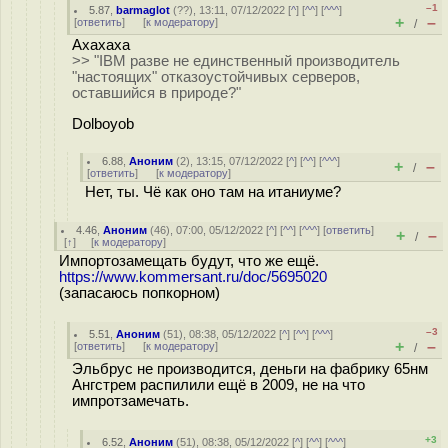
–1
5.87
,
barmaglot
(
??
), 13:11, 07/12/2022 [
^
] [
^^
] [
^^^
]
+
–
[
ответить
]
[
к модератору
]
/
Axaxaxa
>> "IBM разве не единственный производитель
"настоящих" отказоустойчивых серверов,
оставшийся в природе?"
Dolboyob
6.88
,
Аноним
(
2
), 13:15, 07/12/2022 [
^
] [
^^
] [
^^^
]
+
–
/
[
ответить
]
[
к модератору
]
Нет, ты. Чё как оно там на итаниуме?
4.46
,
Аноним
(
46
), 07:00, 05/12/2022 [
^
] [
^^
] [
^^^
] [
ответить
]
+
–
/
[
↑
] [
к модератору
]
Импортозамещать будут, что же ещё.
https://www.kommersant.ru/doc/5695020
(запасаюсь попкорном)
–3
5.51
,
Аноним
(
51
), 08:38, 05/12/2022 [
^
] [
^^
] [
^^^
]
+
–
[
ответить
]
[
к модератору
]
/
Эльбрус не производится, деньги на фабрику 65нм
Ангстрем распилили ещё в 2009, не на что
импротзамечать.
+3
6.52
,
Аноним
(
51
), 08:38, 05/12/2022 [
^
] [
^^
] [
^^^
]