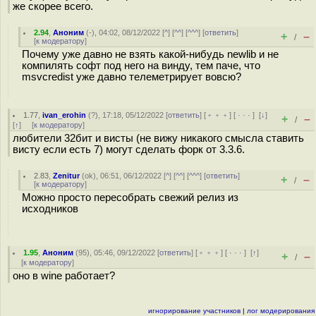
же скорее всего.
2.94
,
Аноним
(
-
), 04:02, 08/12/2022 [
^
] [
^^
] [
^^^
] [
ответить
]
+
–
/
[
к модератору
]
Почему уже давно не взять какой-нибудь newlib и не
компилять софт под него на винду, тем паче, что
msvcredist уже давно телеметрирует вовсю?
1.77
,
ivan_erohin
(
?
), 17:18, 05/12/2022 [
ответить
] [
﹢﹢﹢
] [
· · ·
]
[
↓
]
+
–
/
[
↑
] [
к модератору
]
любители 32бит и висты (не вижу никакого смысла ставить
висту если есть 7) могут сделать форк от 3.3.6.
2.83
,
Zenitur
(
ok
), 06:51, 06/12/2022 [
^
] [
^^
] [
^^^
] [
ответить
]
+
–
/
[
к модератору
]
Можно просто пересобрать свежий релиз из
исходников
1.95
,
Аноним
(
95
), 05:46, 09/12/2022 [
ответить
] [
﹢﹢﹢
] [
· · ·
]
[
↑
]
+
–
/
[
к модератору
]
оно в wine работает?
игнорирование участников
|
лог модерирования