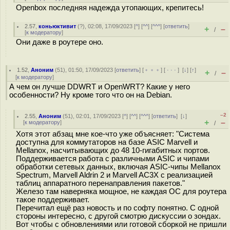
Openbox последняя надежда утопающих, крепитесь!
2.57
,
коньюктивит
(
?
), 02:08, 17/09/2023 [
^
] [
^^
] [
^^^
] [
ответить
]
+
–
/
[
к модератору
]
Они даже в роутере оно.
1.52
,
Аноним
(
51
), 01:50, 17/09/2023 [
ответить
] [
﹢﹢﹢
] [
· · ·
]
[
↓
] [
↑
]
+
–
/
[
к модератору
]
А чем он лучше DDWRT и OpenWRT? Какие у него
особенности? Ну кроме того что он на Debian.
–2
2.55
,
Аноним
(
51
), 02:01, 17/09/2023 [
^
] [
^^
] [
^^^
] [
ответить
]
[
↓
]
+
–
[
к модератору
]
/
Хотя этот абзац мне кое-что уже объясняет: "Система
доступна для коммутаторов на базе ASIC Marvell и
Mellanox, насчитывающих до 48 10-гигабитных портов.
Поддерживается работа с различными ASIC и чипами
обработки сетевых данных, включая ASIC-чипы Mellanox
Spectrum, Marvell Aldrin 2 и Marvell AC3X с реализацией
таблиц аппаратного перенаправления пакетов."
Железо там наверняка мощное, не каждая ОС для роутера
такое поддерживает.
Перечитал ещё раз новость и по софту понятно. С одной
стороны интересно, с другой смотрю дискуссии о зондах.
Вот чтобы с обновлениями или готовой сборкой не пришли