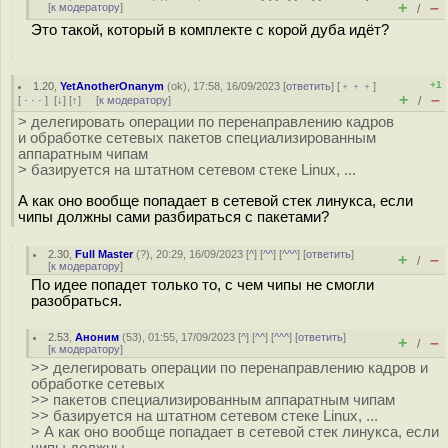
+
–
[
к модератору
]
/
Это такой, который в комплекте с корой дуба идёт?
+1
1.20
,
YetAnotherOnanym
(
ok
), 17:58, 16/09/2023 [
ответить
] [
﹢﹢﹢
]
+
–
[
· · ·
]
[
↓
] [
↑
] [
к модератору
]
/
> делегировать операции по перенаправлению кадров
и обработке сетевых пакетов специализированным
аппаратным чипам
> базируется на штатном сетевом стеке Linux, ...
А как оно вообще попадает в сетевой стек линукса, если
чипы должны сами разбираться с пакетами?
2.30
,
Full Master
(
?
), 20:29, 16/09/2023 [
^
] [
^^
] [
^^^
] [
ответить
]
+
–
/
[
к модератору
]
По идее попадет только то, с чем чипы не смогли
разобраться.
2.53
,
Аноним
(
53
), 01:55, 17/09/2023 [
^
] [
^^
] [
^^^
] [
ответить
]
+
–
/
[
к модератору
]
>> делегировать операции по перенаправлению кадров и
обработке сетевых
>> пакетов специализированным аппаратным чипам
>> базируется на штатном сетевом стеке Linux, ...
> А как оно вообще попадает в сетевой стек линукса, если