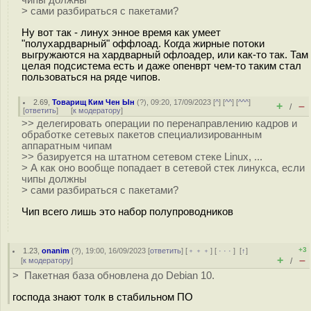
чипы должны
> сами разбираться с пакетами?
Ну вот так - линух энное время как умеет
"полухардварный" оффлоад. Когда жирные потоки
выгружаются на хардварный офлоадер, или как-то так. Там
целая подсистема есть и даже опенврт чем-то таким стал
пользоваться на ряде чипов.
2.69
,
Товарищ Ким Чен Ын
(
?
), 09:20, 17/09/2023 [
^
] [
^^
] [
^^^
]
+
–
/
[
ответить
]
[
к модератору
]
>> делегировать операции по перенаправлению кадров и
обработке сетевых пакетов специализированным
аппаратным чипам
>> базируется на штатном сетевом стеке Linux, ...
> А как оно вообще попадает в сетевой стек линукса, если
чипы должны
> сами разбираться с пакетами?
Чип всего лишь это набор полупроводников
+3
1.23
,
onanim
(
?
), 19:00, 16/09/2023 [
ответить
] [
﹢﹢﹢
] [
· · ·
]
[
↑
]
+
–
[
к модератору
]
/
> Пакетная база обновлена до Debian 10.
господа знают толк в стабильном ПО