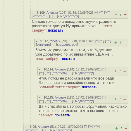
8.109
,
Аноним
(
108
), 01:59, 19/09/2023 [
^
] [
^^
] [
^^^
]
+
–
/
[
ответить
]
[
↑
] [
к модератору
]
Сильно геморно и ненадежно звучит, разве-что
разрешают доступ Ну примите закон ...
текст
свёрнут,
показать
9.112
,
torvn77
(
ok
), 13:18, 19/09/2023 [
^
] [
^^
] [
^^^
]
+
–
/
[
ответить
]
[
к модератору
]
Зачем их уведомлять о том, что будет или
уже добавлено по их инициативе США не...
текст свёрнут,
показать
10.114
,
Аноним
(
114
), 17:12, 19/09/2023 [
^
]
+
–
/
[
^^
] [
^^^
] [
ответить
]
[
к модератору
]
Чтоб потом не рассказывали что все ради
безопасности и спокойно вывести такого и...
большой текст свёрнут,
показать
10.115
,
Аноним
(
115
), 17:42, 19/09/2023 [
^
]
+
–
/
[
^^
] [
^^^
] [
ответить
]
[
к модератору
]
Да и спасибо ща вопросы Обдумывая, насколько
технически возможно то что вы опис...
текст
свёрнут,
показать
6.96
,
Аноним
(
51
), 04:21, 18/09/2023 [
^
] [
^^
] [
^^^
]
+
–
/
[
ответить
]
[
↑
] [
к модератору
]