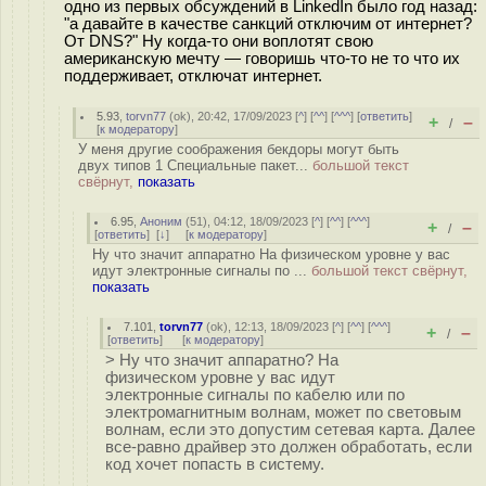
одно из первых обсуждений в LinkedIn было год назад:
"а давайте в качестве санкций отключим от интернет?
От DNS?" Ну когда-то они воплотят свою
американскую мечту — говоришь что-то не то что их
поддерживает, отключат интернет.
5.93
,
torvn77
(
ok
), 20:42, 17/09/2023 [
^
] [
^^
] [
^^^
] [
ответить
]
+
–
/
[
к модератору
]
У меня другие соображения бекдоры могут быть
двух типов 1 Специальные пакет...
большой текст
свёрнут,
показать
6.95
,
Аноним
(
51
), 04:12, 18/09/2023 [
^
] [
^^
] [
^^^
]
+
–
/
[
ответить
]
[
↓
] [
к модератору
]
Ну что значит аппаратно На физическом уровне у вас
идут электронные сигналы по ...
большой текст свёрнут,
показать
7.101
,
torvn77
(
ok
), 12:13, 18/09/2023 [
^
] [
^^
] [
^^^
]
+
–
/
[
ответить
]
[
к модератору
]
> Ну что значит аппаратно? На
физическом уровне у вас идут
электронные сигналы по кабелю или по
электромагнитным волнам, может по световым
волнам, если это допустим сетевая карта. Далее
все-равно драйвер это должен обработать, если
код хочет попасть в систему.