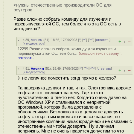
>нужны отечественные производители ОС для
роутеров
Разве сложно собрать команду для изучения и
перевыпуска этой ОС, тем более что эта ОС есть в
исходниках?
4.89
,
Аноним
(
51
), 18:56, 17/09/2023 [
^
] [
^^
] [
^^^
] [
ответить
]
+
–
/
[
к модератору
]
12299 Разве сложно собрать команду для изучения и
перевыпуска этой ОС, тем бол...
большой текст свёрнут,
показать
4.91
,
Аноним
(
51
), 19:49, 17/09/2023 [
^
] [
^^
] [
^^^
] [
ответить
]
+
–
/
[
к модератору
]
》не логичнее поместить зонд прямо в железо?
Та наверняка делают и так, и так. Электроника дороже
софта и это повлияет на цену. Где-то это
чувствительно, а где-то нет. Когда-то очень давно на
ОС Windows XP я сталкивался с неприятной
программой, которая была доставлена с
обновлениями. Возможно что в целом не доверять
софту с открытым кодом это и вовсе параноя, но
иностранные компании никак юридически не связаны с
отечественными чтобы доверять. Ну и личная
неприязнь. Мне не очень нравится допустим то что