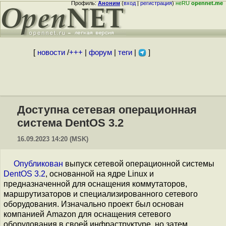
Профиль:
Аноним
(
вход
|
регистрация
)
неRU
opennet.me
[
новости
/
+++
|
форум
|
теги
|
]
Доступна сетевая операционная
система DentOS 3.2
16.09.2023 14:20 (MSK)
Опубликован
выпуск сетевой операционной системы
DentOS 3.2
, основанной на ядре Linux и
предназначенной для оснащения коммутаторов,
маршрутизаторов и специализированного сетевого
оборудования. Изначально проект был основан
компанией Amazon для оснащения сетевого
оборудования в своей инфраструктуре, но затем