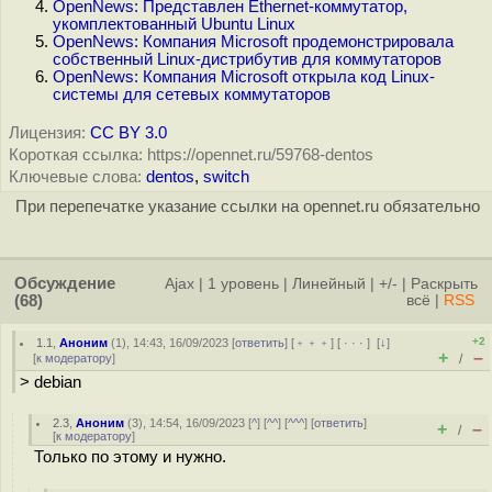
OpenNews: Представлен Ethernet-коммутатор,
укомплектованный Ubuntu Linux
OpenNews: Компания Microsoft продемонстрировала
собственный Linux-дистрибутив для коммутаторов
OpenNews: Компания Microsoft открыла код Linux-
системы для сетевых коммутаторов
Лицензия:
CC BY 3.0
Короткая ссылка: https://opennet.ru/59768-dentos
Ключевые слова:
dentos
,
switch
При перепечатке указание ссылки на opennet.ru обязательно
Обсуждение
Ajax
|
1 уровень
|
Линейный
|
+/-
|
Раскрыть
(68)
всё
|
RSS
+2
1.1
,
Аноним
(
1
), 14:43, 16/09/2023 [
ответить
] [
﹢﹢﹢
] [
· · ·
]
[
↓
]
+
–
[
к модератору
]
/
> debian
2.3
,
Аноним
(
3
), 14:54, 16/09/2023 [
^
] [
^^
] [
^^^
] [
ответить
]
+
–
/
[
к модератору
]
Только по этому и нужно.