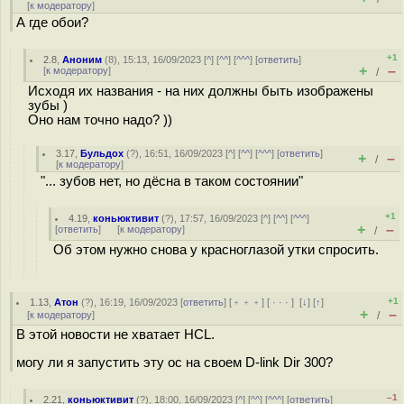
[
к модератору
]
А где обои?
+1
2.8
,
Аноним
(
8
), 15:13, 16/09/2023 [
^
] [
^^
] [
^^^
] [
ответить
]
+
–
[
к модератору
]
/
Исходя их названия - на них должны быть изображены
зубы )
Оно нам точно надо? ))
3.17
,
Бульдох
(
?
), 16:51, 16/09/2023 [
^
] [
^^
] [
^^^
] [
ответить
]
+
–
/
[
к модератору
]
"... зубов нет, но дёсна в таком состоянии"
+1
4.19
,
коньюктивит
(
?
), 17:57, 16/09/2023 [
^
] [
^^
] [
^^^
]
+
–
[
ответить
]
[
к модератору
]
/
Об этом нужно снова у красноглазой утки спросить.
+1
1.13
,
Атон
(
?
), 16:19, 16/09/2023 [
ответить
] [
﹢﹢﹢
] [
· · ·
]
[
↓
] [
↑
]
+
–
[
к модератору
]
/
В этой новости не хватает HCL.
могу ли я запустить эту ос на своем D-link Dir 300?
–1
2.21
,
коньюктивит
(
?
), 18:00, 16/09/2023 [
^
] [
^^
] [
^^^
] [
ответить
]