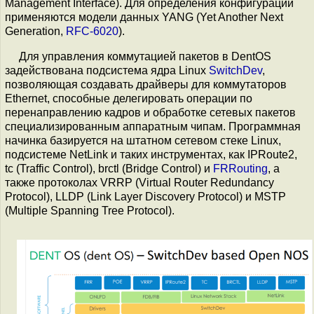
Management Interface). Для определения конфигурации
применяются модели данных YANG (Yet Another Next
Generation,
RFC-6020
).
Для управления коммутацией пакетов в DentOS
задействована подсистема ядра Linux
SwitchDev
,
позволяющая создавать драйверы для коммутаторов
Ethernet, способные делегировать операции по
перенаправлению кадров и обработке сетевых пакетов
специализированным аппаратным чипам. Программная
начинка базируется на штатном сетевом стеке Linux,
подсистеме NetLink и таких инструментах, как IPRoute2,
tc (Traffic Control), brctl (Bridge Control) и
FRRouting
, а
также протоколах VRRP (Virtual Router Redundancy
Protocol), LLDP (Link Layer Discovery Protocol) и MSTP
(Multiple Spanning Tree Protocol).