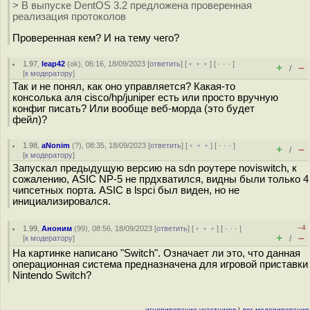
> В выпуске DentOS 3.2 предложена проверенная
реализация протоколов
Проверенная кем? И на тему чего?
1.97
,
leap42
(
ok
), 06:16, 18/09/2023 [
ответить
] [
﹢﹢﹢
] [
· · ·
]
+
–
/
[
к модератору
]
Так и не понял, как оно управляется? Какая-то
консолька аля cisco/hp/juniper есть или просто вручную
конфиг писать? Или вообще веб-морда (это будет
фейл)?
1.98
,
aNonim
(
?
), 08:35, 18/09/2023 [
ответить
] [
﹢﹢﹢
] [
· · ·
]
+
–
/
[
к модератору
]
Запускал предыдущую версию на sdn роутере noviswitch, к
сожалению, ASIC NP-5 не прдхватился, видны были только 4
чипсетных порта. ASIC в lspci был виден, но не
инициализировался.
–4
1.99
,
Аноним
(
99
), 08:56, 18/09/2023 [
ответить
] [
﹢﹢﹢
] [
· · ·
]
+
–
[
к модератору
]
/
На картинке написано "Switch". Означает ли это, что данная
операционная система предназначена для игровой приставки
Nintendo Switch?
игнорирование участников
|
лог модерирования