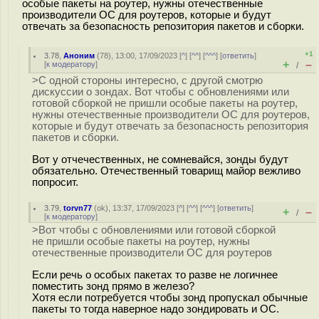
особые пакеты на роутер, нужны отечественные
производители ОС для роутеров, которые и будут
отвечать за безопасность репозитория пакетов и сборки.
+1
3.78
,
Аноним
(
78
), 13:00, 17/09/2023 [
^
] [
^^
] [
^^^
] [
ответить
]
+
–
[
к модератору
]
/
>С одной стороны интересно, с другой смотрю
дискуссии о зондах. Вот чтобы с обновлениями или
готовой сборкой не пришли особые пакеты на роутер,
нужны отечественные производители ОС для роутеров,
которые и будут отвечать за безопасность репозитория
пакетов и сборки.
Вот у отчечественных, не сомневайся, зонды будут
обязательно. Отечественный товарищ майор вежливо
попросит.
3.79
,
torvn77
(
ok
), 13:37, 17/09/2023 [
^
] [
^^
] [
^^^
] [
ответить
]
+
–
/
[
к модератору
]
>Вот чтобы с обновлениями или готовой сборкой
не пришли особые пакеты на роутер, нужны
отечественные производители ОС для роутеров
Если речь о особых пакетах то разве не логичнее
поместить зонд прямо в железо?
Хотя если потребуется чтобы зонд пропускал обычные
пакеты то тогда наверное надо зондировать и ОС.