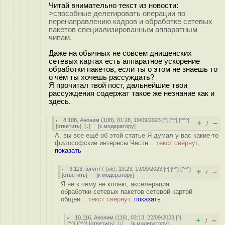
Читай внимательно текст из новости:
>способные делегировать операции по
перенаправлению кадров и обработке сетевых
пакетов специализированным аппаратным
чипам.
Даже на обычных не совсем днищенских
сетевых картах есть аппаратное ускорение
обработки пакетов, если ты о этом не знаешь то
о чём ты хочешь рассуждать?
Я прочитал твой пост, дальнейшие твои
рассуждения содержат такое же незнание как и
здесь.
8.108
,
Аноним
(
108
), 01:28, 19/09/2023 [
^
] [
^^
] [
^^^
]
+
–
/
[
ответить
]
[
↓
] [
к модератору
]
А, вы все ещё об этой статье Я думал у вас какие-то
философские интересы Честн...
текст свёрнут,
показать
9.113
,
torvn77
(
ok
), 13:23, 19/09/2023 [
^
] [
^^
] [
^^^
]
+
–
/
[
ответить
]
[
к модератору
]
Я не к чему не клоню, акселерация
обработки сетевых пакетов сетевой картой
общеи...
текст свёрнут,
показать
10.116
,
Аноним
(
116
), 03:13, 22/09/2023 [
^
]
+
–
/
[
^^
] [
^^^
] [
ответить
]
[
↓
] [
к модератору
]