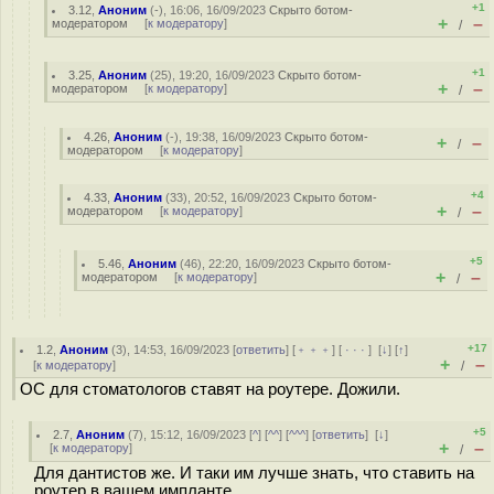
+1
3.12
,
Аноним
(
-
), 16:06, 16/09/2023
Скрыто ботом-
+
–
модератором
[
к модератору
]
/
+1
3.25
,
Аноним
(
25
), 19:20, 16/09/2023
Скрыто ботом-
+
–
модератором
[
к модератору
]
/
4.26
,
Аноним
(
-
), 19:38, 16/09/2023
Скрыто ботом-
+
–
/
модератором
[
к модератору
]
+4
4.33
,
Аноним
(
33
), 20:52, 16/09/2023
Скрыто ботом-
+
–
модератором
[
к модератору
]
/
+5
5.46
,
Аноним
(
46
), 22:20, 16/09/2023
Скрыто ботом-
+
–
модератором
[
к модератору
]
/
+17
1.2
,
Аноним
(
3
), 14:53, 16/09/2023 [
ответить
] [
﹢﹢﹢
] [
· · ·
]
[
↓
] [
↑
]
+
–
[
к модератору
]
/
ОС для стоматологов ставят на роутере. Дожили.
+5
2.7
,
Аноним
(
7
), 15:12, 16/09/2023 [
^
] [
^^
] [
^^^
] [
ответить
]
[
↓
]
+
–
[
к модератору
]
/
Для дантистов же. И таки им лучше знать, что ставить на
роутер в вашем импланте