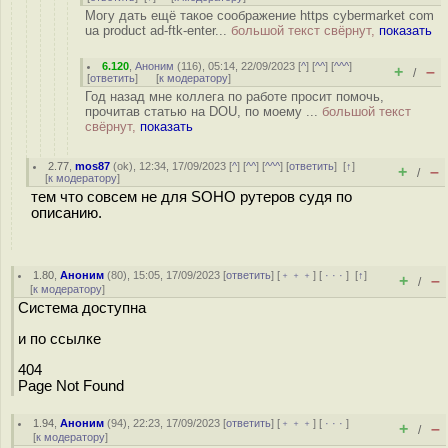
Могу дать ещё такое соображение https cybermarket com
ua product ad-ftk-enter...
большой текст свёрнут,
показать
6.120
,
Аноним
(
116
), 05:14, 22/09/2023 [
^
] [
^^
] [
^^^
]
+
–
/
[
ответить
]
[
к модератору
]
Год назад мне коллега по работе просит помочь,
прочитав статью на DOU, по моему ...
большой текст
свёрнут,
показать
2.77
,
mos87
(
ok
), 12:34, 17/09/2023 [
^
] [
^^
] [
^^^
] [
ответить
]
[
↑
]
+
–
/
[
к модератору
]
тем что совсем не для SOHO рутеров судя по
описанию.
1.80
,
Аноним
(
80
), 15:05, 17/09/2023 [
ответить
] [
﹢﹢﹢
] [
· · ·
]
[
↑
]
+
–
/
[
к модератору
]
Система доступна
и по ссылке
404
Page Not Found
1.94
,
Аноним
(
94
), 22:23, 17/09/2023 [
ответить
] [
﹢﹢﹢
] [
· · ·
]
+
–
/
[
к модератору
]