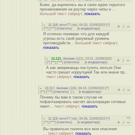
Боже, да вцепились вы в свою идею скрытого
проникновения на роутер через чипы и ...
большой текст свёрнут,
показать
11.118
,
torvn77
(
ok
), 04:33, 22/09/2023 [
^
]
+
–
/
[
^^
] [
^^^
] [
ответить
]
[
к модератору
]
Я отлично понимаю что для каждой
угрозы есть свой разумный уровень
противодейств...
большой текст свёрнут,
показать
12.121
,
Аноним
(
121
), 23:21, 22/09/2023
+
–
/
[
^
] [
^^
] [
^^^
] [
ответить
]
[
к модератору
]
А как американцы поступить нельзя Они
часто грешат коррупцией Так или иначе пр...
текст свёрнут,
показать
10.117
,
Аноним
(
116
), 04:15, 22/09/2023 [
^
]
+
–
/
[
^^
] [
^^^
] [
ответить
]
[
↑
] [
к модератору
]
Почему бы вам в таком случае не
пофантазировать насчёт акселерации сетевых
пакет...
текст свёрнут,
показать
+1
11.119
,
torvn77
(
ok
), 04:36, 22/09/2023 [
^
]
+
–
[
^^
] [
^^^
] [
ответить
]
[
к модератору
]
/
Вы правильно поняли все мои опасения
...
текст свёрнут,
показать