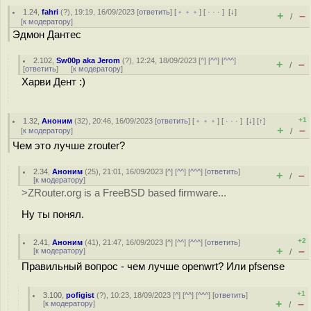
1.24
,
fahri
(
?
), 19:19, 16/09/2023 [
ответить
] [
﹢﹢﹢
] [
· · ·
]
[
↓
]
+
–
/
[
к модератору
]
Эдмон Дантес
2.102
,
Sw00p aka Jerom
(
?
), 12:24, 18/09/2023 [
^
] [
^^
] [
^^^
]
+
–
/
[
ответить
]
[
к модератору
]
Харви Дент :)
+1
1.32
,
Аноним
(
32
), 20:46, 16/09/2023 [
ответить
] [
﹢﹢﹢
] [
· · ·
]
[
↓
] [
↑
]
+
–
[
к модератору
]
/
Чем это лучше zrouter?
2.34
,
Аноним
(
25
), 21:01, 16/09/2023 [
^
] [
^^
] [
^^^
] [
ответить
]
+
–
/
[
к модератору
]
>ZRouter.org is a FreeBSD based firmware...
Ну ты понял.
+2
2.41
,
Аноним
(
41
), 21:47, 16/09/2023 [
^
] [
^^
] [
^^^
] [
ответить
]
+
–
[
к модератору
]
/
Правильный вопрос - чем лучше openwrt? Или pfsense
+1
3.100
,
pofigist
(
?
), 10:23, 18/09/2023 [
^
] [
^^
] [
^^^
] [
ответить
]
+
–
[
к модератору
]
/