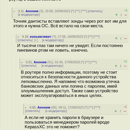
+1
3.11
,
Аноним
(
3
), 15:58, 16/09/2023 [
^
] [
^^
] [
^^^
] [
ответить
]
+
–
[
к модератору
]
/
Точняк дантисты вставляют зонды через рот вот им для
этого и нужна ОС. Всё встало на свои места.
4.18
,
коньюктивит
(
?
), 17:56, 16/09/2023 [
^
] [
^^
] [
^^^
]
+
–
/
[
ответить
]
[
↓
] [
к модератору
]
И тысячи глаз там ничего не увидят. Если постоянно
пингвинов ртом не ловить, конечно.
+1
5.51
,
Аноним
(
51
), 01:45, 17/09/2023 [
^
] [
^^
] [
^^^
]
+
–
[
ответить
]
[
к модератору
]
/
В роутере полно информации, поэтому не стоит
относиться к безопасности данного устройства
легкомысленно. Я напомню что возможна утечка
банковских данных или логина с паролем, имей
злоумышленник доступ. Также само устройство
может эксплуатироваться в иных целях.
–1
6.65
,
Аноним
(
65
), 09:11, 17/09/2023 [
^
] [
^^
] [
^^^
]
+
–
[
ответить
]
[
к модератору
]
/
А если не хранить пароли в браузере и
пользоваться менеджером паролей вроде
KepassXC это не поможет?