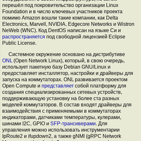
перешёл под покровительство организации Linux
Foundation и в число ключевых участников проекта
помимо Amazon вошли такие компании, как Delta
Electronics, Marvell, NVIDIA, Edgecore Networks и Wistron
NeWeb (WNC). Код DentOS написан на языке Си и
распространяется
под свободной лицензией Eclipse
Public License.
Системное окружение основано на дистрибутиве
ONL
(Open Network Linux), который, в свою очередь,
использует пакетную базу Debian GNU/Linux и
предоставляет инсталлятор, настройки и драйверы для
запуска на коммутаторах. ONL развивается проектом
Open Compute и
представляет
собой платформу для
создания специализированных сетевых устройств,
поддерживающую установку на более ста разных
моделей коммутаторов. В состав входят драйверы для
взаимодействия с применяемыми в коммутаторах
индикаторами, датчиками температуры, кулерами,
шинами I2C, GPIO и
SFP-трансиверами
. Для
управления можно использовать инструментарии
IpRoute2 и ifupdown2, а также gNMI (gRPC Network