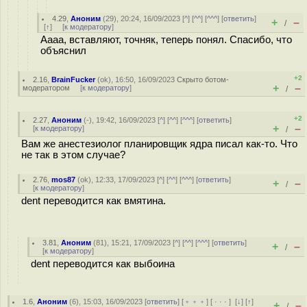
4.29
,
Аноним
(
29
), 20:24, 16/09/2023 [
^
] [
^^
] [
^^^
] [
ответить
]
+
–
/
[
↑
] [
к модератору
]
Аааа, вставляют, точняк, теперь понял. Спасибо, что
объяснил
+2
2.16
,
BrainFucker
(
ok
), 16:50, 16/09/2023
Скрыто ботом-
+
–
модератором
[
к модератору
]
/
+2
2.27
,
Аноним
(
-
), 19:42, 16/09/2023 [
^
] [
^^
] [
^^^
] [
ответить
]
+
–
[
к модератору
]
/
Вам же анестезиолог планировщик ядра писал как-то. Что
не так в этом случае?
2.76
,
mos87
(
ok
), 12:33, 17/09/2023 [
^
] [
^^
] [
^^^
] [
ответить
]
+
–
/
[
к модератору
]
dent переводится как вмятина.
3.81
,
Аноним
(
81
), 15:21, 17/09/2023 [
^
] [
^^
] [
^^^
] [
ответить
]
+
–
/
[
к модератору
]
dent переводится как выбоина
1.6
,
Аноним
(
6
), 15:03, 16/09/2023 [
ответить
] [
﹢﹢﹢
] [
· · ·
]
[
↓
] [
↑
]
+
–
/