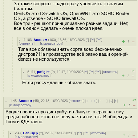
За такие вопросы - надо сразу увольнять с волчим
билетом.
DentOS это L3-switch OS, OpenWRT это SOHO Router
OS, а pfsense - SOHO firewall OS.
Все три - решают принципиально разные задачи. Нет,
все в одном сделать - очень плохая идея.
4.103
,
Аноним
(
103
), 13:36, 18/09/2023 [
^
] [
^^
] [
^^^
]
+
–
/
[
ответить
]
[
к модератору
]
Типа все обязаны знать сорта всех бесконечных
дистров? На производстве всё равно ваши open-pf-
dentos не используются.
+1
5.111
,
pofigist
(
?
), 12:47, 19/09/2023 [
^
] [
^^
] [
^^^
] [
ответить
]
+
–
[
к модератору
]
/
Если рассуждаешь - обязан знать.
+7
1.45
,
Аноним
(
45
), 22:13, 16/09/2023 [
ответить
] [
﹢﹢﹢
] [
· · ·
]
[
↓
] [
↑
]
+
–
[
к модератору
]
/
Вроде новость про дистрибутив Линукс, а срач на тему
среды рабочего стола не получается начать. В общем да и
Гном и КДЕ гавно.
2.47
,
Блендер
(
?
), 22:32, 16/09/2023 [
^
] [
^^
] [
^^^
] [
ответить
]
+
–
/
[
к модератору
]