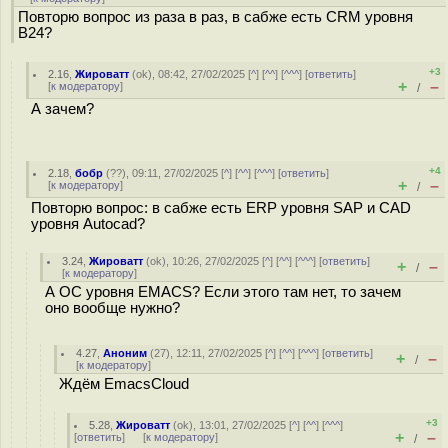
Повторю вопрос из раза в раз, в сабже есть CRM уровня
B24?
+3
2.16
,
Жироватт
(
ok
), 08:42, 27/02/2025 [
^
] [
^^
] [
^^^
] [
ответить
]
+
–
[
к модератору
]
/
А зачем?
+4
2.18
,
бобр
(
??
), 09:11, 27/02/2025 [
^
] [
^^
] [
^^^
] [
ответить
]
+
–
[
к модератору
]
/
Повторю вопрос: в сабже есть ERP уровня SAP и CAD
уровня Autocad?
3.24
,
Жироватт
(
ok
), 10:26, 27/02/2025 [
^
] [
^^
] [
^^^
] [
ответить
]
+
–
/
[
к модератору
]
А ОС уровня EMACS? Если этого там нет, то зачем
оно вообще нужно?
4.27
,
Аноним
(
27
), 12:11, 27/02/2025 [
^
] [
^^
] [
^^^
] [
ответить
]
+
–
/
[
к модератору
]
Ждём EmacsCloud
+3
5.28
,
Жироватт
(
ok
), 13:01, 27/02/2025 [
^
] [
^^
] [
^^^
]
+
–
[
ответить
]
[
к модератору
]
/