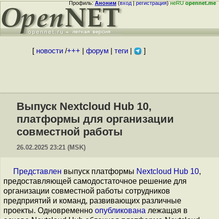
Профиль:
Аноним
(
вход
|
регистрация
)
неRU
opennet.me
[
новости
/
+++
|
форум
|
теги
|
]
Выпуск Nextcloud Hub 10,
платформы для организации
совместной работы
26.02.2025 23:21 (MSK)
Представлен
выпуск платформы
Nextcloud Hub 10
,
предоставляющей самодостаточное решение для
организации совместной работы сотрудников
предприятий и команд, развивающих различные
проекты. Одновременно
опубликована
лежащая в