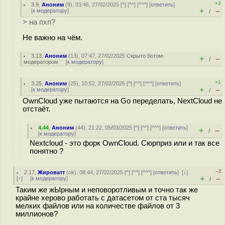
+3
3.9
,
Аноним
(
9
), 03:46, 27/02/2025 [
^
] [
^^
] [
^^^
] [
ответить
]
+
–
[
к модератору
]
/
> на пхп?
Не важно на чём.
3.13
,
Аноним
(
13
), 07:47, 27/02/2025
Скрыто ботом-
+
–
/
модератором
[
к модератору
]
+1
3.25
,
Аноним
(
25
), 10:52, 27/02/2025 [
^
] [
^^
] [
^^^
] [
ответить
]
+
–
[
к модератору
]
/
OwnCloud уже пытаются на Go переделать, NextCloud не
отстаёт.
4.44
,
Аноним
(
44
), 21:22, 05/03/2025 [
^
] [
^^
] [
^^^
] [
ответить
]
+
–
/
[
к модератору
]
Nextcloud - это форк OwnCloud. Сюрприз или и так все
понятно ?
–2
2.17
,
Жироватт
(
ok
), 08:44, 27/02/2025 [
^
] [
^^
] [
^^^
] [
ответить
]
[
↓
]
+
–
[
↑
] [
к модератору
]
/
Таким же жЫрным и неповоротливым и точно так же
крайне херово работать с датасетом от ста тысяч
мелких файлов или на количестве файлов от 3
миллионов?