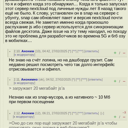
то я и офигел когда это обнаружил… Когда я только запускал
этот сервер nextcloud под личнные нужды лет 8 назад такого
ещё не было. К слову, установлен он в snap на сервере с
убунту, snap сам обновляет пакет и версия nextcloud почти
всегда свежая. Не заметил именно когда произошло
распухание js ибо сервер используется для синхронизации
файлов десктопа. Даже issue на эту тему находил, но походу
это не проблема для разработчиков во времена 5G и 6гб озу
в мобилках…
2.10
,
Аноним
(
10
), 04:42, 27/02/2025 [
^
] [
^^
] [
^^^
] [
ответить
]
+
–
/
[
к модератору
]
Не знаю на счёт логина, но на дашборде грузит. Сам
недавно решил посмотреть чего так долго интерфейс
отрисовывается и офигел.
2.11
,
Анонимно
(
ok
), 04:52, 27/02/2025 [
^
] [
^^
] [
^^^
] [
ответить
]
+
–
/
[
к модератору
]
> загружает 20 мегабайт js’а
Незнаю как из snap-мусора, а из нативного ~ 10 Мб
при первом посещении
–3
2.12
,
Аноним
(
12
), 06:21, 27/02/2025 [
^
] [
^^
] [
^^^
] [
ответить
]
[
↓
]
+
–
[
к модератору
]
/
>Оно до сих пор ещё загружает 20 мегабайт js’а чтобы
отрисовать окно логина в веб-браузере?