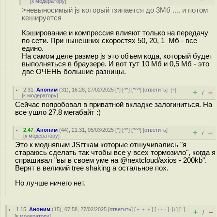
[
к модератору
]
>невыносимый js который гзипается до 3Мб .... и потом
кешируется
Кэширование и компрессия влияют только на передачу
по сети. При нынешних скоростях 50, 20, 1 Мб - все
едино.
На самом деле размер js это объем кода, который будет
выполняться в браузере. И вот тут 10 Мб и 0,5 Мб - это
две ОЧЕНЬ большие разницы.
2.31
,
Аноним
(
31
), 16:28, 27/02/2025 [
^
] [
^^
] [
^^^
] [
ответить
]
[
↑
]
+
–
/
[
к модератору
]
Сейчас попробовал в приватной вкладке залогиниться. На
все ушло 27.8 мегабайт :)
2.47
,
Аноним
(
44
), 21:31, 05/03/2025 [
^
] [
^^
] [
^^^
] [
ответить
]
+
–
/
[
к модератору
]
Это к моднявым JSгткам которые отшучивались "я
стараюсь сделать так чтобы все у всех тормозило", когда я
спрашивал "вы в своем уме на @nextcloud/axios - 200kb".
Верят в великий tree shaking а остальное пох.
Но лучше ничего нет.
1.15
,
Аноним
(
15
), 07:58, 27/02/2025 [
ответить
] [
﹢﹢﹢
] [
· · ·
]
[
↓
] [
↑
]
+
–
/
[
к модератору
]