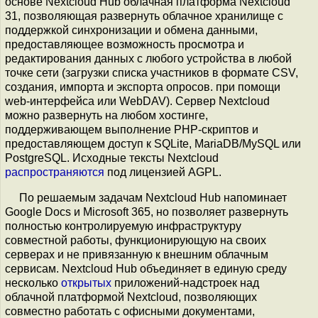
основе Nextcloud Hub облачная платформа Nextcloud
31, позволяющая развернуть облачное хранилище с
поддержкой синхронизации и обмена данными,
предоставляющее возможность просмотра и
редактирования данных с любого устройства в любой
точке сети (загрузки списка участников в формате CSV,
создания, импорта и экспорта опросов. при помощи
web-интерфейса или WebDAV). Сервер Nextcloud
можно развернуть на любом хостинге,
поддерживающем выполнение PHP-скриптов и
предоставляющем доступ к SQLite, MariaDB/MySQL или
PostgreSQL. Исходные тексты Nextcloud
распространяются
под лицензией AGPL.
По решаемым задачам Nextcloud Hub напоминает
Google Docs и Microsoft 365, но позволяет развернуть
полностью контролируемую инфраструктуру
совместной работы, функционирующую на своих
серверах и не привязанную к внешним облачным
сервисам. Nextcloud Hub объединяет в единую среду
несколько
открытых
приложений-надстроек над
облачной платформой Nextcloud, позволяющих
совместно работать с офисными документами,