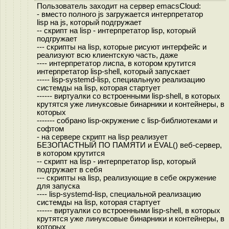
Пользователь заходит на сервер emacsCloud:
- вместо полного js загружается интерпретатор
lisp на js, который подгружает
-- скрипт на lisp - интерпретатор lisp, который
подгружает
--- скрипты на lisp, которые рисуют интерфейс и
реализуют всю клиентскую часть, даже
---- интерпретатор лиспа, в котором крутится
интерпретатор lisp-shell, который запускает
----- lisp-systemd-lisp, специальную реализацию
системды на lisp, которая стартует
------ виртуалки со встроенными lisp-shell, в которых
крутятся уже линуксовые бинарники и контейнеры, в
которых
------- собрано lisp-окружение с lisp-библиотеками и
софтом
- на сервере скрипт на lisp реализует
БЕЗОПАСТНЫЙ ПО ПАМЯТИ и EVAL() веб-сервер,
в котором крутится
-- скрипт на lisp - интерпретатор lisp, который
подгружает в себя
--- скрипты на lisp, реализующие в себе окружение
для запуска
---- lisp-systemd-lisp, специальной реализацию
системды на lisp, которая стартует
------ виртуалки со встроенными lisp-shell, в которых
крутятся уже линуксовые бинарники и контейнеры, в
которых