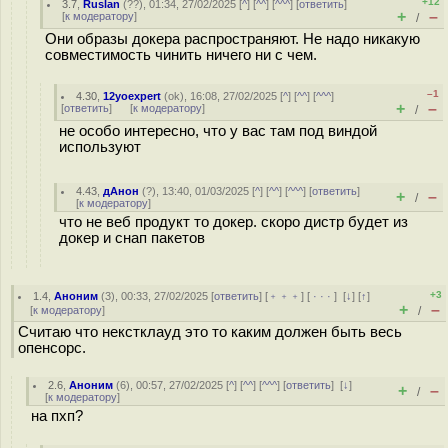
+12
3.7
,
Ruslan
(
??
), 01:34, 27/02/2025 [
^
] [
^^
] [
^^^
] [
ответить
]
+
–
[
к модератору
]
/
Они образы докера распространяют. Не надо никакую
совместимость чинить ничего ни с чем.
–1
4.30
,
12yoexpert
(
ok
), 16:08, 27/02/2025 [
^
] [
^^
] [
^^^
]
+
–
[
ответить
]
[
к модератору
]
/
не особо интересно, что у вас там под виндой
используют
4.43
,
дАнон
(
?
), 13:40, 01/03/2025 [
^
] [
^^
] [
^^^
] [
ответить
]
+
–
/
[
к модератору
]
что не веб продукт то докер. скоро дистр будет из
докер и снап пакетов
+3
1.4
,
Аноним
(
3
), 00:33, 27/02/2025 [
ответить
] [
﹢﹢﹢
] [
· · ·
]
[
↓
] [
↑
]
+
–
[
к модератору
]
/
Считаю что некстклауд это то каким должен быть весь
опенсорс.
2.6
,
Аноним
(
6
), 00:57, 27/02/2025 [
^
] [
^^
] [
^^^
] [
ответить
]
[
↓
]
+
–
/
[
к модератору
]
на пхп?