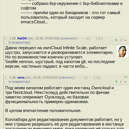
------- собрано lisp-окружение с lisp-библиотеками и
софтом
-------- причём один из бинарников - это тот самый
пользователь, который заходит на сервер
emacsCloud...
1.29
,
HarDX
(
ok
), 15:39, 27/02/2025 [
ответить
] [
﹢﹢﹢
] [
· · ·
]
[
↑
]
+
–
/
[
к модератору
]
Давно перешел на ownCloud Infinite Scale, работает
шустро, запускается и разворачивается элементарно.
Но по возможностям конечно уступает.
Seafile неплох, шустрый, под капотом git, но последние
версии, частенько падают, в части веба...
+2
1.36
,
sena
(
ok
), 19:35, 27/02/2025 [
ответить
] [
﹢﹢﹢
] [
· · ·
]
[
↓
]
+
–
[
к модератору
]
/
Под моим началом работает один инстанц Owncloud и
три Nextcloud. Некстклауд действительно по фичам
заметно опережает Оунклауд, но базовая
функциональность примерно одинаковая.
В целом впечатление положительное.
Коллабора для редактирования документов работает, но у
мне страшно разрешать её для редактирования в инстанце
доступном из внешнего мира, пока разрешил её только для