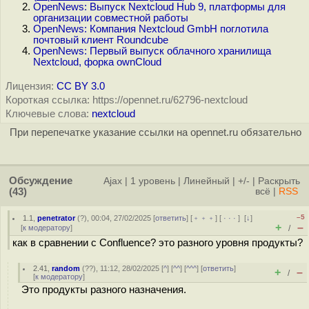
OpenNews: Выпуск Nextcloud Hub 9, платформы для
организации совместной работы
OpenNews: Компания Nextcloud GmbH поглотила
почтовый клиент Roundcube
OpenNews: Первый выпуск облачного хранилища
Nextcloud, форка ownCloud
Лицензия:
CC BY 3.0
Короткая ссылка: https://opennet.ru/62796-nextcloud
Ключевые слова:
nextcloud
При перепечатке указание ссылки на opennet.ru обязательно
Обсуждение
Ajax
|
1 уровень
|
Линейный
|
+/-
|
Раскрыть
(43)
всё
|
RSS
–5
1.1
,
penetrator
(
?
), 00:04, 27/02/2025 [
ответить
] [
﹢﹢﹢
] [
· · ·
]
[
↓
]
+
–
[
к модератору
]
/
как в сравнении с Confluence? это разного уровня продукты?
2.41
,
random
(
??
), 11:12, 28/02/2025 [
^
] [
^^
] [
^^^
] [
ответить
]
+
–
/
[
к модератору
]
Это продукты разного назначения.