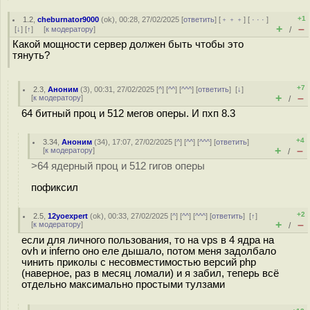
+1
1.2
,
cheburnator9000
(
ok
), 00:28, 27/02/2025 [
ответить
] [
﹢﹢﹢
] [
· · ·
]
+
–
[
↓
] [
↑
] [
к модератору
]
/
Какой мощности сервер должен быть чтобы это
тянуть?
+7
2.3
,
Аноним
(
3
), 00:31, 27/02/2025 [
^
] [
^^
] [
^^^
] [
ответить
]
[
↓
]
+
–
[
к модератору
]
/
64 битный проц и 512 мегов оперы. И пхп 8.3
+4
3.34
,
Аноним
(
34
), 17:07, 27/02/2025 [
^
] [
^^
] [
^^^
] [
ответить
]
+
–
[
к модератору
]
/
>64 ядерный проц и 512 гигов оперы
пофиксил
+2
2.5
,
12yoexpert
(
ok
), 00:33, 27/02/2025 [
^
] [
^^
] [
^^^
] [
ответить
]
[
↑
]
+
–
[
к модератору
]
/
если для личного пользования, то на vps в 4 ядра на
ovh и inferno оно еле дышало, потом меня задолбало
чинить приколы с несовместимостью версий php
(наверное, раз в месяц ломали) и я забил, теперь всё
отдельно максимально простыми тулзами