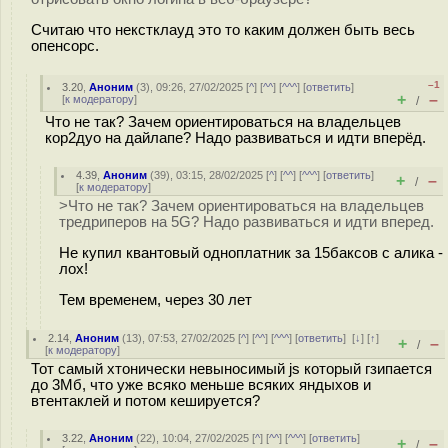
Считаю что некстклауд это то каким должен быть весь
опенсорс.
–1
3.20
,
Аноним
(
3
), 09:26, 27/02/2025 [
^
] [
^^
] [
^^^
] [
ответить
]
+
–
[
к модератору
]
/
Что не так? Зачем ориентироваться на владельцев
кор2дуо на дайлапе? Надо развиваться и идти вперёд.
4.39
,
Аноним
(
39
), 03:15, 28/02/2025 [
^
] [
^^
] [
^^^
] [
ответить
]
+
–
/
[
к модератору
]
>Что не так? Зачем ориентироваться на владельцев
тредриперов на 5G? Надо развиваться и идти вперед.
Не купил квантовый одноплатник за 15баксов с алика -
лох!
Тем временем, через 30 лет
2.14
,
Аноним
(
13
), 07:53, 27/02/2025 [
^
] [
^^
] [
^^^
] [
ответить
]
[
↓
] [
↑
]
+
–
/
[
к модератору
]
Тот самый хтонически невыносимый js который гзипается
до 3Мб, что уже всяко меньше всяких яндыхов и
втентаклей и потом кешируется?
3.22
,
Аноним
(
22
), 10:04, 27/02/2025 [
^
] [
^^
] [
^^^
] [
ответить
]
+
–
/