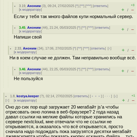
+3
3.19
,
Аноним
(
3
), 09:24, 27/02/2025 [
^
] [
^^
] [
^^^
] [
ответить
]
+
–
[
к модератору
]
/
Если у тебя так много файлов купи нормальный сервер.
3.45
,
Аноним
(
44
), 21:24, 05/03/2025 [
^
] [
^^
] [
^^^
] [
ответить
]
+
–
/
[
к модератору
]
Напиши свой
2.33
,
Аноним
(
34
), 17:06, 27/02/2025 [
^
] [
^^
] [
^^^
] [
ответить
]
[
↑
]
+
–
/
[
к модератору
]
Ни в коем случае не должен. Там неправильно вообще всё.
3.46
,
Аноним
(
44
), 21:25, 05/03/2025 [
^
] [
^^
] [
^^^
] [
ответить
]
+
–
/
[
к модератору
]
Не пользуйся
+1
1.8
,
kostya.keeper
(
?
), 02:14, 27/02/2025 [
ответить
] [
﹢﹢﹢
] [
· · ·
]
[
↓
]
+
–
[
↑
] [
к модератору
]
/
Оно до сих пор ещё загружает 20 мегабайт js’а чтобы
отрисовать окно логина в веб-браузере? 2 года назад
давал ссылки на мелкие файлы которые хранились на
сервере nextcloud, мне отвечали что не ссылки не
открываются, а оказалось что всё открывается, просто
сначала надо подождать пока загрузятся десятки мегабайт
джаваскрипта чтобы показать кнопку «скачать файл»… тут-