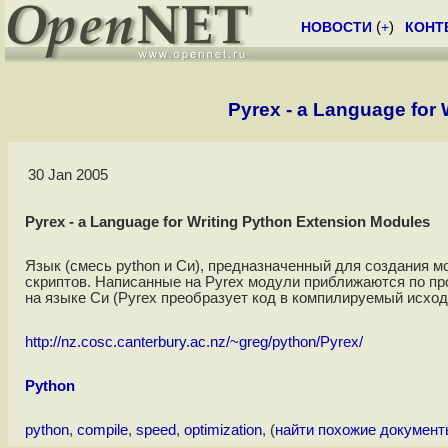
НОВОСТИ
(
+
)
КОНТ
Pyrex - a Language for
30 Jan 2005
Pyrex - a Language for Writing Python Extension Modules
Язык (смесь python и Си), предназначенный для создания м
скриптов. Написанные на Pyrex модули приближаются по пр
на языке Си (Pyrex преобразует код в компилируемый исход
http://nz.cosc.canterbury.ac.nz/~greg/python/Pyrex/
Python
python
,
compile
,
speed
,
optimization
, (
найти похожие документ