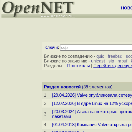
НОВ
Ключи
:
Близкие по совпадению -
quic
freebsd
so
Близкие по значению -
unicast
sip
mbuf
Разделы -
Протоколы
|
Перейти к дереву
Раздел новостей
(39 элементов)
1
[29.04.2026] Valve опубликовала сете
2
[12.02.2026] В ядре Linux на 12% уск
[20.03.2024] Атака на некоторые прот
3
пакетами
4
[01.04.2018] Компания Valve открыла