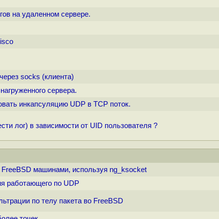
огов на удаленном сервере.
isco
через socks (клиента)
 нагруженного сервера.
зовать инкапсуляцию UDP в TCP поток.
ти лог) в зависимости от UID пользователя ?
я FreeBSD машинами, используя ng_ksocket
ия работающего по UDP
льтрации по телу пакета во FreeBSD
более точек.