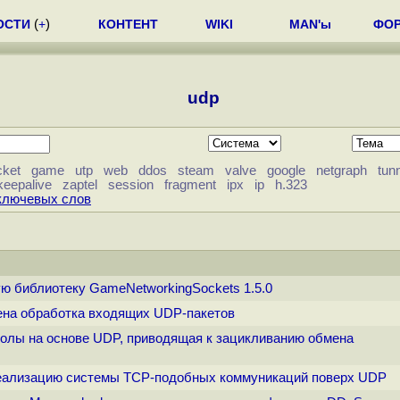
ОСТИ
(
+
)
КОНТЕНТ
WIKI
MAN'ы
ФО
udp
cket
game
utp
web
ddos
steam
valve
google
netgraph
tun
keepalive
zaptel
session
fragment
ipx
ip
h.323
 ключевых слов
вую библиотеку GameNetworkingSockets 1.5.0
орена обработка входящих UDP-пакетов
околы на основе UDP, приводящая к зацикливанию обмена
 реализацию системы TCP-подобных коммуникаций поверх UDP