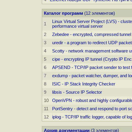
Каталог программ
(12 элементов)
Linux Virtual Server Project (LVS) - cluste
1
performance virtual server
2
Zebedee - encrypted, compressed tunnel
3
uredir - a program to redirect UDP packe
4
Scotty - network management software usi
5
cipe - encrypting IP tunnel (Crypto IP Enc
6
APSEND - TCP/IP packet sender to test fi
7
exdump - packet watcher, dumper, and l
8
ISIC - IP Stack Integrity Checker
9
libsis - Source IP Selector
10
OpenVPN - robust and highly configura
11
PortSentry - detect and respond to port sc
12
iplog - TCP/IP traffic logger, capable of 
Архив документации
(3 элементов)