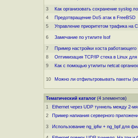
3
Как организовать сохранение syslog л
4
Предотвращение DoS атак в FreeBSD
5
Управление приоритетом трафика на C
6
Замечание по утилите lsof
7
Пример настройки хоста работающего 
8
Оптимизация TCP/IP стека в Linux для
9
Как с помощью утилиты netcat органи
10
Можно ли отфильтровывать пакеты (вес
Тематический каталог
(4 элементов)
1
Ethernet через UDP туннель между 2-м
2
Пример напиания серверного приложен
3
Использование ng_ipfw + ng_bpf для фи
4
Ethernet поверх UDP туннеля. На три и 