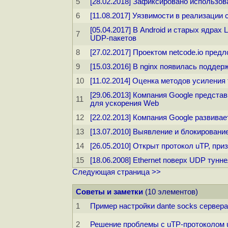
5
[28.02.2018] Зафиксировано использо
6
[11.08.2017] Уязвимости в реализации
[05.04.2017] В Android и старых ядрах
7
UDP-пакетов
8
[27.02.2017] Проектом netcode.io пр
9
[15.03.2016] В nginx появилась подд
10
[11.02.2014] Оценка методов усиления
[29.06.2013] Компания Google предст
11
для ускорения Web
12
[22.02.2013] Компания Google развива
13
[13.07.2010] Выявление и блокирование
14
[26.05.2010] Открыт протокол uTP, при
15
[18.06.2008] Ethernet поверх UDP тунн
Следующая страница >>
Советы и заметки
(10 элементов)
1
Пример настройки dante socks сервера
2
Решение проблемы с uTP-протоколом u