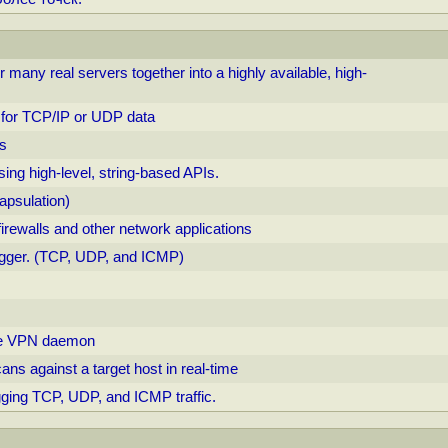
r many real servers together into a highly available, high-
 for TCP/IP or UDP data
ts
ng high-level, string-based APIs.
apsulation)
rewalls and other network applications
ogger. (TCP, UDP, and ICMP)
ble VPN daemon
ans against a target host in real-time
logging TCP, UDP, and ICMP traffic.