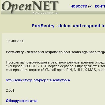
НОВОСТИ
(
+
)
КОНТ
PortSentry - detect and respond to
06 Jul 2000
PortSentry - detect and respond to port scans against a targe
Программа позволяющая в реальном режиме времени опреде
сканирования UDP и TCP портов сервера. Определяются та
сканирования портов (SYN/half-open, FIN, NULL, X-MAS, oddba
http://sourceforge.net/projects/sentrytools/
2.0b1
Обнаружение атак