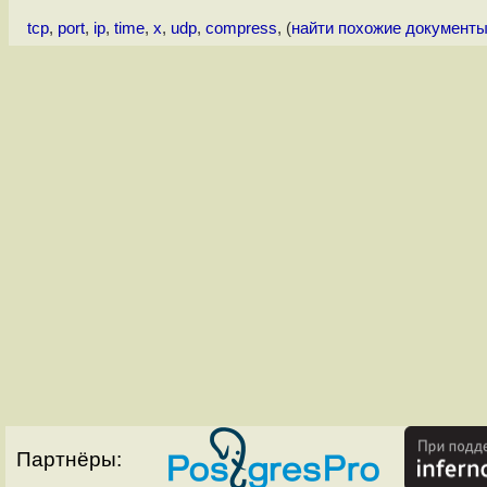
tcp
,
port
,
ip
,
time
,
x
,
udp
,
compress
, (
найти похожие документ
Партнёры: