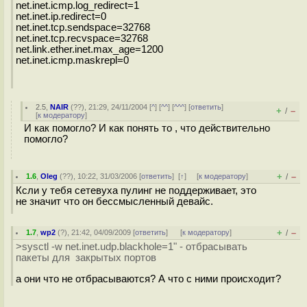
net.inet.icmp.log_redirect=1
net.inet.ip.redirect=0
net.inet.tcp.sendspace=32768
net.inet.tcp.recvspace=32768
net.link.ether.inet.max_age=1200
net.inet.icmp.maskrepl=0
2.5
,
NAIR
(
??
), 21:29, 24/11/2004 [
^
] [
^^
] [
^^^
] [
ответить
]
+
–
/
[
к модератору
]
И как помогло? И как понять то , что действительно
помогло?
+
–
1.6
,
Oleg
(
??
), 10:22, 31/03/2006 [
ответить
]
[
↑
] [
к модератору
]
/
Ксли у тебя сетевуха пулинг не поддерживает, это
не значит что он бессмысленный девайс.
+
–
1.7
,
wp2
(
?
), 21:42, 04/09/2009 [
ответить
]
[
к модератору
]
/
>sysctl -w net.inet.udp.blackhole=1" - отбрасывать
пакеты для закрытых портов
а они что не отбрасываются? А что с ними происходит?