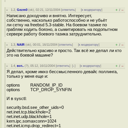
+
–
1.2
,
Gezm0
(
ok
), 02:21, 12/11/2004 [
ответить
]
[
к модератору
]
/
Написано доходчиво и внятно. Интересует,
собственно, насколько работоспособно и не убьёт
ли сетку на freebsd 5.3-stable. На боевом тазике по
граблям ходить боязно, а сымитировать на подопытном
сервере работу боевого тазика затруднительно.
+
–
1.3
,
NAIR
(
ok
), 00:01, 16/11/2004 [
ответить
]
[
к модератору
]
/
Действительно красиво и просто. Так всё же делал ли кто
это на боевой машине?
+
–
1.4
,
вот..
(
?
), 05:12, 16/11/2004 [
ответить
]
[
↓
] [
к модератору
]
/
Я делал, кроме имхо бессмысленного девайс поллинга,
только у меня еще и:
options RANDOM_IP_ID
options TCP_DROP_SYNFIN
И в sysctl:
security.bsd.see_other_uids=0
net.inet.tcp.blackhole=2
net.inet.udp.blackhole=1
kern.ipc.somaxconn=1024
net.inet.icmp.drop_redirect=1