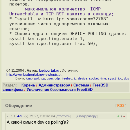
      максимальное количество  ICMP 
* "sysctl -w kern.ipc.somaxconn=32768" - 
увеличение числа одновременно открытых 
сокетов;

* Сборка ядра с опцией DEVICE_POLLING (далее: 
sysctl kern.polling.enable=1;

04.11.2004 ,
Автор:
bsdportal.ru
, Источник:
http://www.bsdportal.ru/viewtopic.p...
Ключи:
icmp
,
poll
,
tcp
,
user
,
udp
,
freebsd
,
ip
,
device
,
socket
,
time
,
sysctl
,
ipc
,
dos
Раздел:
Корень
/
Администратору
/
Система
/
FreeBSD
специфика
/
Увеличение безопасности FreeBSD
Обсуждение
[
RSS
]
+
–
1.1
,
AoL
(
?
), 21:27, 11/11/2004 [
ответить
]
[
к модератору
]
/
А какой смысл device polling'а?