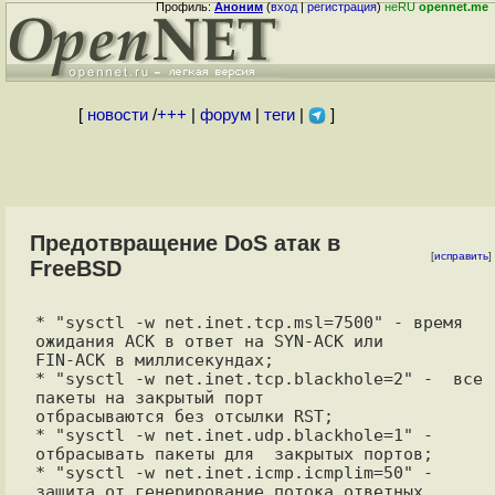
Профиль:
Аноним
(
вход
|
регистрация
)
неRU
opennet.me
[
новости
/
+++
|
форум
|
теги
|
]
Предотвращение DoS атак в
[
исправить
]
FreeBSD
* "sysctl -w net.inet.tcp.msl=7500" - время 
ожидания ACK в ответ на SYN-ACK или

FIN-ACK в миллисекундах;

* "sysctl -w net.inet.tcp.blackhole=2" -  все 
пакеты на закрытый порт

отбрасываются без отсылки RST;

* "sysctl -w net.inet.udp.blackhole=1" - 
отбрасывать пакеты для  закрытых портов;

* "sysctl -w net.inet.icmp.icmplim=50" - 
защита от генерирование потока ответных 