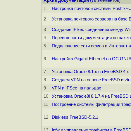
Архив документации
(78 элементов)
1
Настройка почтовой системы Postfix+C
2
Установка почтового сервера на базе 
3
Создание IPSec соединения между Wi
4
Перевод части документации по пакет
5
Подключение сети офиса в Интернет че
6
Настройка Gigabit Ethernet на ОС GNU
7
Установка Oracle 8.1.x на FreeBSD 4.x
8
Создаем VPN на основе FreeBSD и vtu
9
VPN и IPSec на пальцах
10
Установка Oracle8i 8.1.7.4 на FreeBSD
11
Построение системы фильтрации трафи
12
Diskless FreeBSD-5.2.1
13
Ipfw и управление трафиком в FreeBS