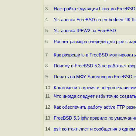
3
Настройка эмуляции Linux во FreeBSD
4
Установка FreeBSD на embedded ПК бе
5
Установка IPFW2 на FreeBSD
6
Расчет размера очереди для pipe с з
7
Как разрешить в FreeBSD монтирова
8
Почему в FreeBSD 5.3 не работает форв
9
Печать на МФУ Samsung во FreeBSD с
10
Как изменить время в энергонезависи
11
Что иногда следует избыточно создать 
12
Как обеспечить работу active FTP ре
13
FreeBSD 5.3 ipfw правило по умолчани
14
psi: контакт-лист и сообщения в одном