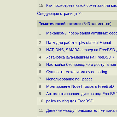
15
Как посмотреть какой сокет заняла ка
Следующая страница >>
Тематический каталог
(543 элементов)
1
Механизмы прерывания активных сесс
2
Патч для работы ipfw stateful + ipnat
3
NAT, DNS, SAMBA сервер на FreeBSD д
4
Установка java-машины на FreeBSD 7
5
Насткойка беспроводного доступа по
6
Сущность механизма evice polling
7
Использование ng_ipacct
8
Монтировние Novell томов в FreeBSD
9
Автомонтирование дисков под FreeBS
10
policy routing для FreeBSD
11
Деление между пользователями канала