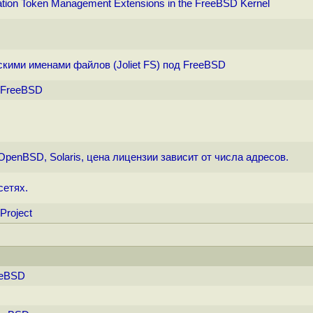
zation Token Management Extensions in the FreeBSD Kernel
ими именами файлов (Joliet FS) под FreeBSD
д FreeBSD
OpenBSD, Solaris, цена лицензии зависит от числа адресов.
сетях.
Project
eeBSD