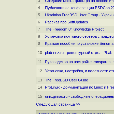
3
Создание моста-фильтра на основе Fr
4
Публикации с конференции BSDCan 2
5
Ukrainian FreeBSD User Group - Украи
6
Рассказ про SoftUpdates
7
The Freedom 0f Knowledge Project
8
Установка почтового сервера с подде
9
Краткое пособие по установке Sendma
10
plab-nnz.ru - рецептурный отдел IPLab
11
Руководство по настройке transparent
12
Установка, настройка, и полезности о
13
The FreeBSD User Guide
14
ProLinux - документация по Linux и Fr
15
unix.ginras.ru - свободные операцион
Следующая страница >>