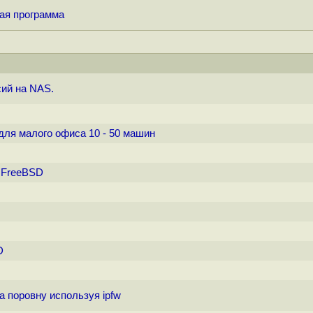
кая программа
ий на NAS.
ля малого офиса 10 - 50 машин
д FreeBSD
D
 поровну используя ipfw