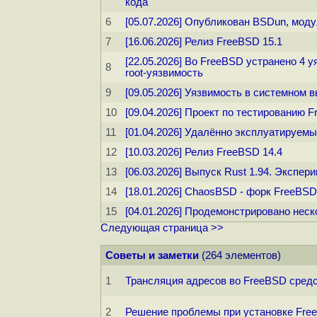
кода
6
[05.07.2026] Опубликован BSDun, мод
7
[16.06.2026] Релиз FreeBSD 15.1
[22.05.2026] Во FreeBSD устранено 4 
8
root-уязвимость
9
[09.05.2026] Уязвимость в системном 
10
[09.04.2026] Проект по тестированию 
11
[01.04.2026] Удалённо эксплуатируем
12
[10.03.2026] Релиз FreeBSD 14.4
13
[06.03.2026] Выпуск Rust 1.94. Экспе
14
[18.01.2026] ChaosBSD - форк FreeBS
15
[04.01.2026] Продемонстрировано неск
Следующая страница >>
Советы и заметки
(264 элементов)
1
Трансляция адресов во FreeBSD средс
2
Решение проблемы при установке Free