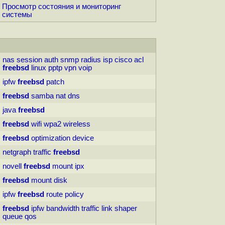
Просмотр состояния и мониторинг
системы
nas
session
auth
snmp
radius
isp
cisco
acl
freebsd
linux
pptp
vpn
voip
ipfw
freebsd
patch
freebsd
samba
nat
dns
java
freebsd
freebsd
wifi
wpa2
wireless
freebsd
optimization
device
netgraph
traffic
freebsd
novell
freebsd
mount
ipx
freebsd
mount
disk
ipfw
freebsd
route
policy
freebsd
ipfw
bandwidth
traffic
link
shaper
queue
qos