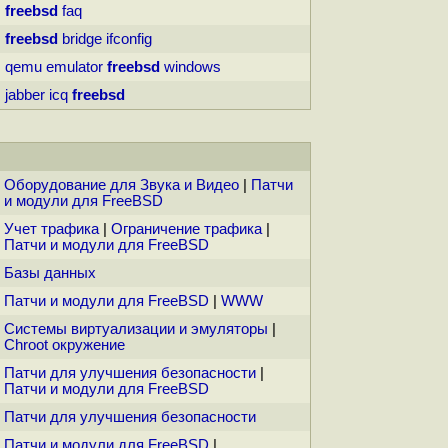
freebsd
faq
freebsd
bridge
ifconfig
qemu
emulator
freebsd
windows
jabber
icq
freebsd
Оборудование для Звука и Видео
|
Патчи
и модули для FreeBSD
Учет трафика
|
Ограничение трафика
|
Патчи и модули для FreeBSD
Базы данных
Патчи и модули для FreeBSD
|
WWW
Системы виртуализации и эмуляторы
|
Chroot окружение
Патчи для улучшения безопасности
|
Патчи и модули для FreeBSD
Патчи для улучшения безопасности
Патчи и модули для FreeBSD
|