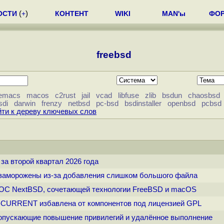
ОСТИ
(
+
)
КОНТЕНТ
WIKI
MAN'ы
ФО
freebsd
emacs
macos
c2rust
jail
vcad
libfuse
zlib
bsdun
chaosbsd
sdi
darwin
frenzy
netbsd
pc-bsd
bsdinstaller
openbsd
pcbsd
ти к дереву ключевых слов
 за второй квартал 2026 года
о заморожены из-за добавления слишком большого файла
д ОС NextBSD, сочетающей технологии FreeBSD и macOS
SD-CURRENT избавлена от компонентов под лицензией GPL
 допускающие повышение привилегий и удалённое выполнение