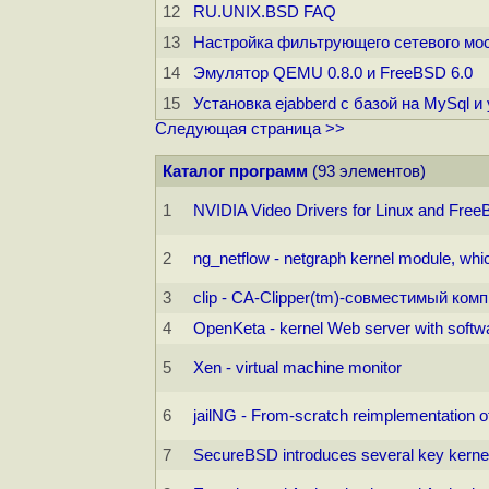
12
RU.UNIX.BSD FAQ
13
Настройка фильтрующего сетевого моста
14
Эмулятор QEMU 0.8.0 и FreeBSD 6.0
15
Установка ejabberd с базой на MySql и
Следующая страница >>
Каталог программ
(93 элементов)
1
NVIDIA Video Drivers for Linux and Fre
2
ng_netflow - netgraph kernel module, wh
3
clip - CA-Clipper(tm)-совместимый ком
4
OpenKeta - kernel Web server with softwar
5
Xen - virtual machine monitor
6
jailNG - From-scratch reimplementation o
7
SecureBSD introduces several key kerne