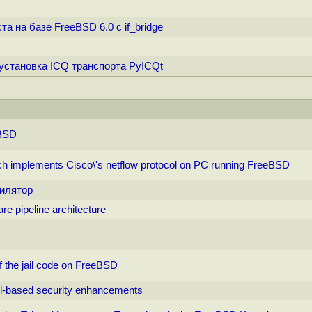
 на базе FreeBSD 6.0 с if_bridge
 установка ICQ транспорта PyICQt
eBSD
ich implements Cisco\'s netflow protocol on PC running FreeBSD
пилятор
e pipeline architecture
f the jail code on FreeBSD
l-based security enhancements