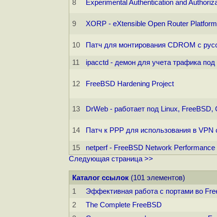
8
Experimental Authentication and Authori
9
XORP - eXtensible Open Router Platform
10
Патч для монтирования CDROM с русск
11
ipacctd - демон для учета трафика по
12
FreeBSD Hardening Project
13
DrWeb - работает под Linux, FreeBSD, 
14
Патч к PPP для использования в VPN 
15
netperf - FreeBSD Network Performance 
Следующая страница >>
Каталог ссылок
(101 элементов)
1
Эффективная работа с портами во Fr
2
The Complete FreeBSD