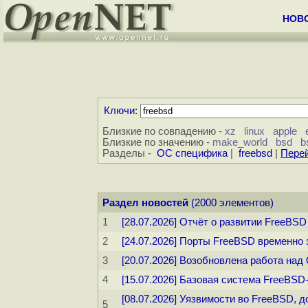
НОВ
Ключи
:
Близкие по совпадению -
xz
linux
apple
Близкие по значению -
make_world
bsd
b
Разделы -
ОС специфика
|
freebsd
|
Перей
Раздел новостей
(2000 элементов)
1
[28.07.2026] Отчёт о развитии FreeBSD
2
[24.07.2026] Порты FreeBSD временн
3
[20.07.2026] Возобновлена работа на
4
[15.07.2026] Базовая система FreeB
[08.07.2026] Уязвимости во FreeBSD,
5