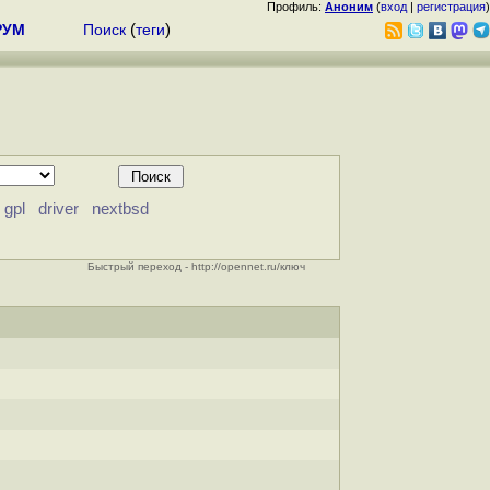
Профиль:
Аноним
(
вход
|
регистрация
)
РУМ
Поиск
(
теги
)
gpl
driver
nextbsd
Быстрый переход - http://opennet.ru/ключ