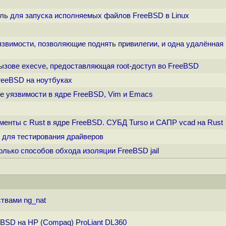
уль для запуска исполняемых файлов FreeBSD в Linux
уязвимости, позволяющие поднять привилегии, и одна удалённая
вызове execve, предоставляющая root-доступ во FreeBSD
FreeBSD на ноутбуках
ые уязвимости в ядре FreeBSD, Vim и Emacs
рименты с Rust в ядре FreeBSD. СУБД Turso и САПР vcad на Rust
D для тестирования драйверов
олько способов обхода изоляции FreeBSD jail
твами ng_nat
BSD на HP (Compaq) ProLiant DL360