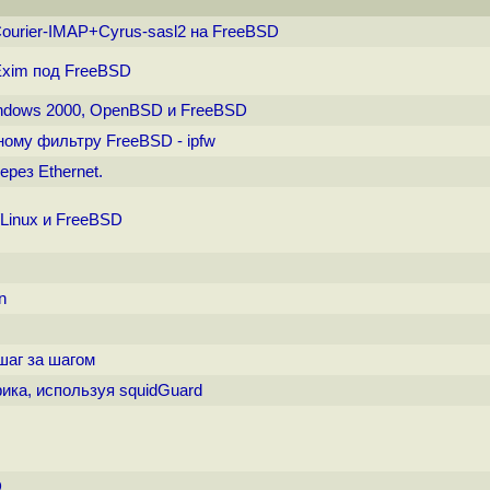
ourier-IMAP+Cyrus-sasl2 на FreeBSD
Exim под FreeBSD
ndows 2000, OpenBSD и FreeBSD
ному фильтру FreeBSD - ipfw
рез Ethernet.
/Linux и FreeBSD
n
 шаг за шагом
ка, используя squidGuard
D