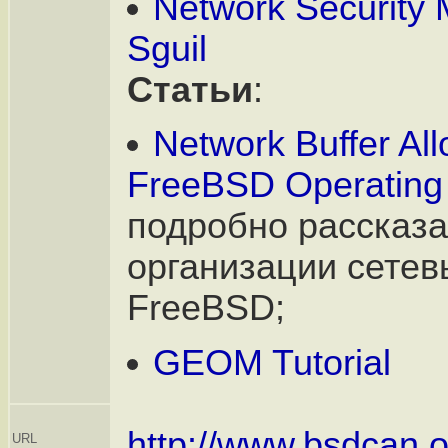
Network Security 
Sguil
Статьи
:
Network Buffer All
FreeBSD Operating
подробно рассказа
организации сетев
FreeBSD;
GEOM Tutorial
http://www.bsdcan.o
URL