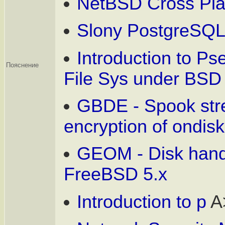
NetBSD Cross Plat
Slony PostgreSQL 
Introduction to Ps
Пояснение
File Sys under BSD
GBDE - Spook str
encryption of ondisk
GEOM - Disk handl
FreeBSD 5.x
Introduction to p
A