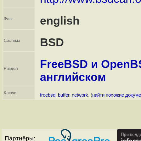
english
Флаг
BSD
Система
FreeBSD и OpenB
Раздел
английском
Ключи
freebsd
,
buffer
,
network
, (
найти похожие докум
Партнёры: