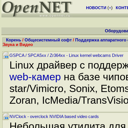
НОВОСТИ
(
+
)
КОНТ
Оборудова
Корень
/
Общесистемный софт
/
Поддержка аппаратного
Звука и Видео
GSPCA / SPCA5xx / Zr364xx - Linux kernel webcams Driver
Linux драйвер с поддер
web-камер
на базе чипов
star/Vimicro, Sonix, Etom
Zoran, IcMedia/TransVisio
NVClock - overclock NVIDIA based video cards
Небольшая утилита для 