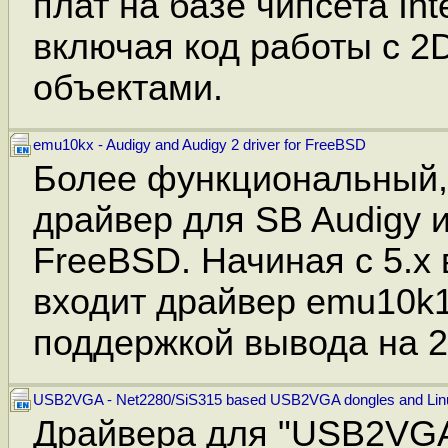
плат на базе чипсета Int
включая код работы с 2
объектами.
emu10kx - Audigy and Audigy 2 driver for FreeBSD
Более функциональный,
драйвер для SB Audigy и
FreeBSD. Начиная с 5.x 
входит драйвер emu10k1 
поддержкой вывода на 2
USB2VGA - Net2280/SiS315 based USB2VGA dongles and Linu
Драйвера для "USB2VGA