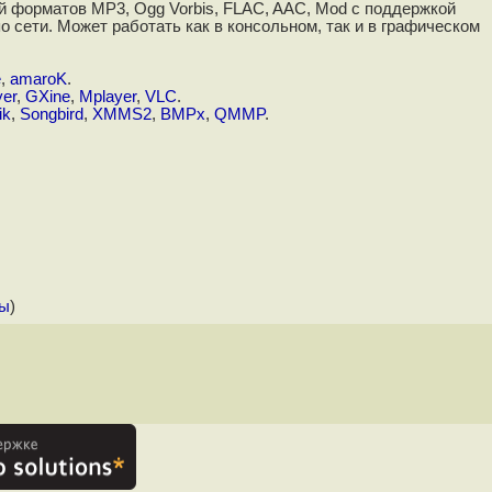
ой форматов MP3, Ogg Vorbis, FLAC, AAC, Mod с поддержкой
 сети. Может работать как в консольном, так и в графическом
e
,
amaroK
.
yer
,
GXine
,
Mplayer
,
VLC
.
ik
,
Songbird
,
XMMS2
,
BMPx
,
QMMP
.
ты
)