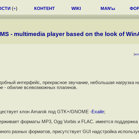
ОСТИ
(
+
)
КОНТЕНТ
WIKI
MAN'ы
ФО
MS - multimedia player based on the look of Wi
[
ис
обный интерфейс, прекрасное звучание, небольшая нагрузка н
ое - обилие всевозможных плагинов.
уществует клон Amarok под GTK+/GNOME -
Exaile
;
ддерживает форматы MP3, Ogg Vorbis и FLAC. имеется поддержка
много разных форматов, присутствует GUI надстройка использ