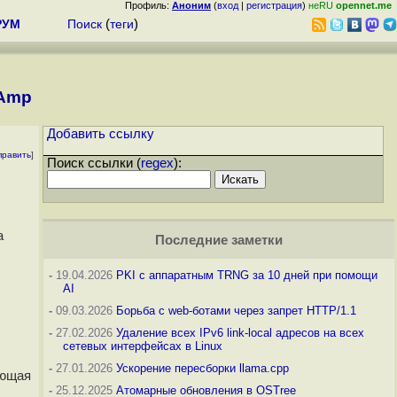
Профиль:
Аноним
(
вход
|
регистрация
)
неRU
opennet.me
РУМ
Поиск
(
теги
)
nAmp
Добавить ссылку
править
]
Поиск ссылки (
regex
):
а
Последние заметки
-
19.04.2026
PKI с аппаратным TRNG за 10 дней при помощи
AI
-
09.03.2026
Борьба с web-ботами через запрет HTTP/1.1
-
27.02.2026
Удаление всех IPv6 link-local адресов на всех
сетевых интерфейсах в Linux
-
27.01.2026
Ускорение пересборки llama.cpp
ующая
-
25.12.2025
Атомарные обновления в OSTree