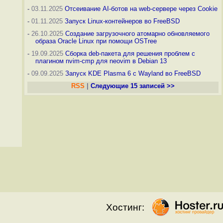
-
03.11.2025
Отсеивание AI-ботов на web-сервере через Cookie
-
01.11.2025
Запуск Linux-контейнеров во FreeBSD
-
26.10.2025
Создание загрузочного атомарно обновляемого
образа Oracle Linux при помощи OSTree
-
19.09.2025
Сборка deb-пакета для решения проблем с
плагином nvim-cmp для neovim в Debian 13
-
09.09.2025
Запуск KDE Plasma 6 с Wayland во FreeBSD
RSS
|
Следующие 15 записей >>
Хостинг: