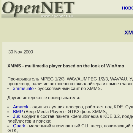
НОВ
XM
30 Nov 2000
XMMS - multimedia player based on the look of WinAmp
Проигрыватель MPEG 1/2/3, WAV/AUMPEG 1/2/3, WAV/AU. Уд
процессор, наличие встроенного эквалайзера и самое главн
xmms.info
- русскоязычный сайт по XMMS.
Другие интересные проигрыватели:
Amarok
- один из лучших плееров, работает под KDE. С
BMP
(Beep Media Player) - GTK2 форк XMMS;
Juk
входит в состав пакета kdemultimedia в KDE 3.2, по
плейлистов и поиска;
Quark
- маленький и компактный CLI плеер, понимающий 
GTK;