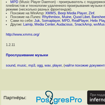
MPD
(Music Player Daemon) - проигрыватель с поддержк
плейлистов и технологии удаленного проигрывания музыки по
режиме (несколько разных фронтендов).
Похожие на WinAmp:
XMMS
,
Beep Media Player
,
Zinf
.
Похожие на iTunes:
Rhythmbox
,
Muine
,
Quod Libet
,
Banshe
Сами по себе:
Juk
,
Somaplayer
,
MPD
,
RealPlayer
,
Helix Pla
Другие:
Lamip
,
Media Center
,
Audacious
,
SnackAmp
,
wxMus
http://www.xmms.org/
1.2.11
Прослушивание музыки
sound
,
music
,
mp3
,
ogg
,
wav
,
player
, (
найти похожие докумен
Партнёры: