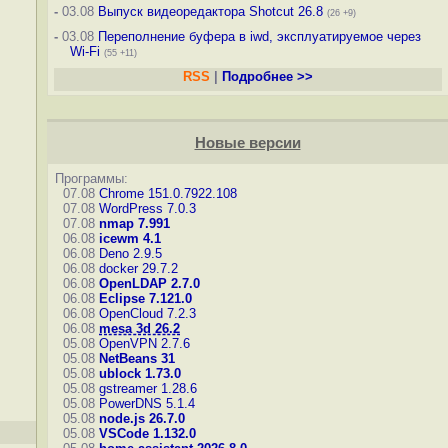
-
03.08
Выпуск видеоредактора Shotcut 26.8
(26 +9)
-
03.08
Переполнение буфера в iwd, эксплуатируемое через
Wi-Fi
(55 +11)
RSS
|
Подробнее >>
Новые версии
Программы:
07.08
Chrome 151.0.7922.108
07.08
WordPress 7.0.3
07.08
nmap 7.991
06.08
icewm 4.1
06.08
Deno 2.9.5
06.08
docker 29.7.2
06.08
OpenLDAP 2.7.0
06.08
Eclipse 7.121.0
06.08
OpenCloud 7.2.3
06.08
mesa 3d 26.2
05.08
OpenVPN 2.7.6
05.08
NetBeans 31
05.08
ublock 1.73.0
05.08
gstreamer 1.28.6
05.08
PowerDNS 5.1.4
05.08
node.js 26.7.0
05.08
VSCode 1.132.0