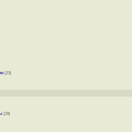
ми
[23]
мы
[29]