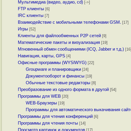
Мультимедиа (видео, аудио, cd)
[->]
FTP клиенты
[6]
IRC клиенты
[7]
Взаимодействие с мобильными телефонами GSM.
[17]
Игры
[52]
Клиенты для файлообменных P2P сетей
[9]
Математические пакеты и визуализация
[19]
Мгновенный обмен сообщениями (ICQ, Jabber и т.д.)
[16
Навигация, карты, GPS
[4]
Офисные программы (WYSIWYG)
[22]
Groupware и планировщики
[24]
Документооборот и финансы
[19]
Обычные текстовые редакторы
[8]
Преобразование из одного формата в другой
[54]
Программы для WEB
[20]
WEB-Браузеры
[19]
Программы для автоматического выкачивания сайт
Программы для чтения конференций
[6]
Программы для чтения почты
[14]
Просмотр картинок и документов
[17]