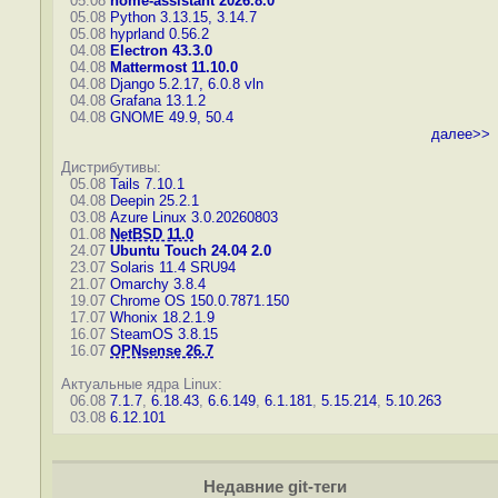
05.08
home-assistant 2026.8.0
05.08
Python 3.13.15, 3.14.7
05.08
hyprland 0.56.2
04.08
Electron 43.3.0
04.08
Mattermost 11.10.0
04.08
Django 5.2.17, 6.0.8
vln
04.08
Grafana 13.1.2
04.08
GNOME 49.9, 50.4
далее>>
Дистрибутивы:
05.08
Tails 7.10.1
04.08
Deepin 25.2.1
03.08
Azure Linux 3.0.20260803
01.08
NetBSD 11.0
24.07
Ubuntu Touch 24.04 2.0
23.07
Solaris 11.4 SRU94
21.07
Omarchy 3.8.4
19.07
Chrome OS 150.0.7871.150
17.07
Whonix 18.2.1.9
16.07
SteamOS 3.8.15
16.07
OPNsense 26.7
Актуальные ядра Linux:
06.08
7.1.7
,
6.18.43
,
6.6.149
,
6.1.181
,
5.15.214
,
5.10.263
03.08
6.12.101
Недавние git-теги