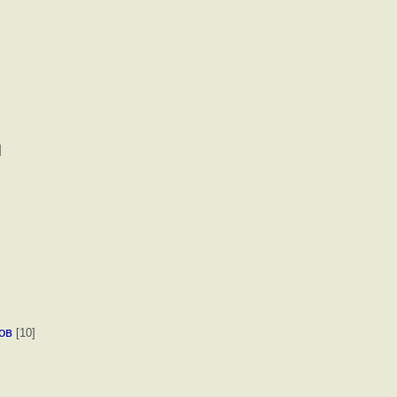
]
ов
[10]