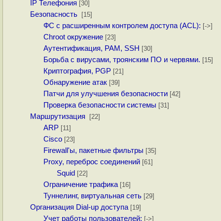
IP Телефония
[30]
Безопасность
[15]
ФС с расширенным контролем доступа (ACL):
[->]
Chroot окружение
[23]
Аутентификация, PAM, SSH
[30]
Борьба с вирусами, троянским ПО и червями.
[15]
Криптография, PGP
[21]
Обнаружение атак
[39]
Патчи для улучшения безопасности
[42]
Проверка безопасности системы
[31]
Маршрутизация
[22]
ARP
[11]
Cisco
[23]
Firewall'ы, пакетные фильтры
[35]
Proxy, переброс соединений
[61]
Squid
[22]
Ограничение трафика
[16]
Туннелинг, виртуальная сеть
[29]
Организация Dial-up доступа
[19]
Учет работы пользователей:
[->]