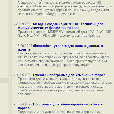
Общедоступная языковая модель, охватывающая 46
языков и 13 языков программирования, адаптированная для
продолжения текстовых фраз и решения общих задач для
генерации текста. Модель обучена с...
-
26.09.2022
Методы создания MD5/SHA1 коллизий для
многих известных форматов файлов
Примеры создания MD5/SHA1 коллизий для JPG, PNG, GIF,
GZIP, PE, MP4, PDF, ZIP и других форматов файлов.
-
13.09.2022
dismember - утилита для поиска данных в
памяти
Похожая на grep утилита, позволяющая искать данные в
памяти всех или отдельных процессов по строковой маске
или регулярному выражению. Также присутствует режим
сканирования, выявляющий присутствующие...
-
06.05.2022
Lyrebird - программа для изменения голоса
Программа для изменения голоса до неузнаваемости.
Поддерживает преобразование мужского и женского голоса,
позволяет настраивать высоту звука и тональность. Для
преобразования на лету предоставляется виртуальное
звуковое...
-
10.04.2022
Программы для туннелирования сетевых
портов
Подборка утилит для организации работы туннеля для