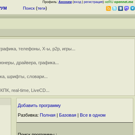
Профиль:
Аноним
(
вход
|
регистрация
)
неRU
opennet.me
РУМ
Поиск
(
теги
)
графика
,
телефоны
,
X-ы
,
p2p
,
игры
...
тюнеры
,
драйвера
,
графика
...
ка
,
шрифты
,
словари
...
,
КПК
,
real-time
,
LiveCD
...
Добавить программу
Разбивка:
Полная
|
Базовая
|
Все в одном
Поиск программы :