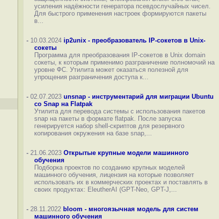
усиления надёжности генератора псевдослучайных чисел.
Для быстрого применения настроек формируются пакеты
в...
-
10.03.2024
ip2unix - преобразователь IP-сокетов в Unix-
сокеты
Программа для преобразования IP-сокетов в Unix domain
сокеты, к которым применимо разграничение полномочий на
уровне ФС. Утилита может оказаться полезной для
упрощения разграничения доступа к...
-
02.07.2023
unsnap - инструментарий для миграции Ubuntu
со Snap на Flatpak
Утилита для перевода системы с использования пакетов
snap на пакеты в формате flatpak. После запуска
генерируется набор shell-скриптов для резервного
копирования окружения на базе snap,...
-
21.06.2023
Открытые крупные модели машинного
обучения
Подборка проектов по созданию крупных моделей
машинного обучения, лицензия на которые позволяет
использовать их в коммерческих проектах и поставлять в
своих продуктах: EleutherAI (GPT-Neo, GPT-J,...
-
28.11.2022
bloom - многоязычная модель для систем
машинного обучения