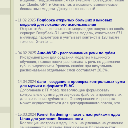
моделей. Поддерживаются как внешние провайдеры, такие
как Claude, GPT и Gemini, так и локально выполняемые
бесплатные модели. Доступен консольный...
-
11.02.2025
Подборка открытых больших языковых
моделей для локального использования
Открытые большие языковые модели для запуска на своём
сервере: DeepSeek-R1 -китайская модель, охватывает 671
миллиард параметров и учитывает контекст в 128 тысяч
токенов. Granite -...
-
04.02.2025
Auto-AVSR - распознавание речи по губам
Инструментарий для создания моделей машинного
обучения, позволяющих распознавать речь по движению
губ на видеозаписи. Уровень ошибок при визуальном
распознавании отдельных слов составляет 20.3%.
-
14.04.2024
dano - создание и проверка контрольных сумм
для музыки в формате FLAC
Дополнение к FFMpeg, позволяющее формировать
контрольные суммы для звуковых файлов и проверять их
для выявления дубликатов. Формирование и проверка
может осуществляться для декодированного потока, что...
-
15.03.2024
Kernel Hardening - пакет с настройками ядра
Linux для усиления безопасности
Коллекция настроек к ядру Linux, нацеленные на усиление
защищённости системы, блокирования BruteForce-атак,