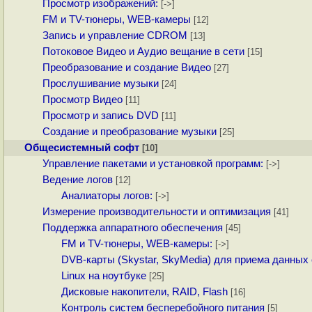
Просмотр изображений:
[->]
FM и TV-тюнеры, WEB-камеры
[12]
Запись и управление CDROM
[13]
Потоковое Видео и Аудио вещание в сети
[15]
Преобразование и создание Видео
[27]
Прослушивание музыки
[24]
Просмотр Видео
[11]
Просмотр и запись DVD
[11]
Создание и преобразование музыки
[25]
Общесистемный софт
[10]
Управление пакетами и установкой программ:
[->]
Ведение логов
[12]
Аналиаторы логов:
[->]
Измерение производительности и оптимизация
[41]
Поддержка аппаратного обеспечения
[45]
FM и TV-тюнеры, WEB-камеры:
[->]
DVB-карты (Skystar, SkyMedia) для приема данных 
Linux на ноутбуке
[25]
Дисковые накопители, RAID, Flash
[16]
Контроль систем бесперебойного питания
[5]