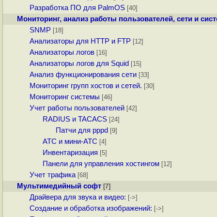
Разработка ПО для PalmOS
[40]
Мониторинг, анализ работы пользователей, сети и сис
SNMP
[18]
Анализаторы для HTTP и FTP
[12]
Анализаторы логов
[16]
Анализаторы логов для Squid
[15]
Анализ функционирования сети
[33]
Мониторинг групп хостов и сетей.
[30]
Мониторинг системы
[46]
Учет работы пользователей
[42]
RADIUS и TACACS
[24]
Патчи для pppd
[9]
АТС и мини-АТС
[4]
Инвентаризация
[5]
Панели для управления хостингом
[12]
Учет трафика
[68]
Мультимедийный софт
[7]
Драйвера для звука и видео:
[->]
Создание и обработка изображений:
[->]