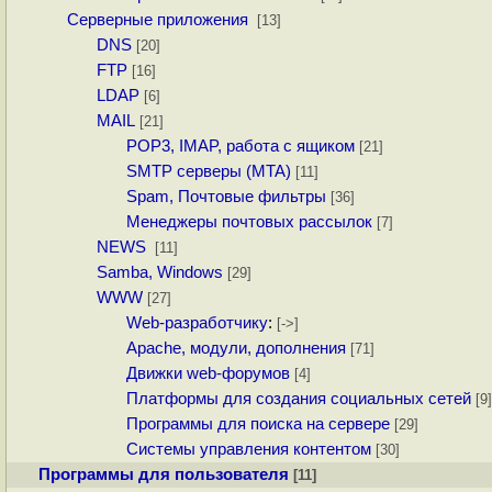
Серверные приложения
[13]
DNS
[20]
FTP
[16]
LDAP
[6]
MAIL
[21]
POP3, IMAP, работа с ящиком
[21]
SMTP серверы (MTA)
[11]
Spam, Почтовые фильтры
[36]
Менеджеры почтовых рассылок
[7]
NEWS
[11]
Samba, Windows
[29]
WWW
[27]
Web-разработчику
:
[->]
Apache, модули, дополнения
[71]
Движки web-форумов
[4]
Платформы для создания социальных сетей
[9]
Программы для поиска на сервере
[29]
Системы управления контентом
[30]
Программы для пользователя
[11]