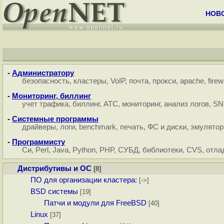
НОВ
-
Администратору
безопасность
,
кластеры
,
VoIP
,
почта
,
прокси
,
apache
,
firew
-
Мониторинг, биллинг
учет трафика
,
биллинг
,
АТС
,
мониторинг
,
анализ логов
,
SN
-
Системные программы
драйверы
,
логи
,
benchmark
,
печать
,
ФС и диски
,
эмулято
-
Программисту
Си
,
Perl
,
Java
,
Python
,
PHP
,
СУБД
,
библиотеки
,
CVS
,
отла
Дистрибутивы и ОС
[8]
ПО для организации кластера:
[->]
BSD системы
[19]
Патчи и модули для FreeBSD
[40]
Linux
[37]