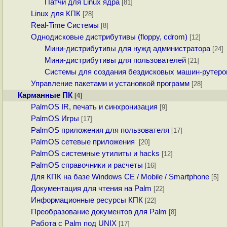
Патчи для Linux ядра
[81]
Linux для КПК
[28]
Real-Time Системы
[8]
Однодисковые дистрибутивы (floppy, cdrom)
[12]
Мини-дистрибутивы для нужд администратора
[24]
Мини-дистрибутивы для пользователей
[21]
Системы для создания бездисковых машин-рутеро
Управление пакетами и установкой программ
[28]
Карманные ПК
[4]
PalmOS IR, печать и синхронизация
[9]
PalmOS Игры
[17]
PalmOS приложения для пользователя
[17]
PalmOS сетевые приложения
[20]
PalmOS системные утилиты и hacks
[12]
PalmOS справочники и расчеты
[16]
Для КПК на базе Windows CE / Mobile / Smartphone
[5]
Документация для чтения на Palm
[22]
Информационные ресурсы КПК
[22]
Преобразование документов для Palm
[8]
Работа с Palm под UNIX
[17]