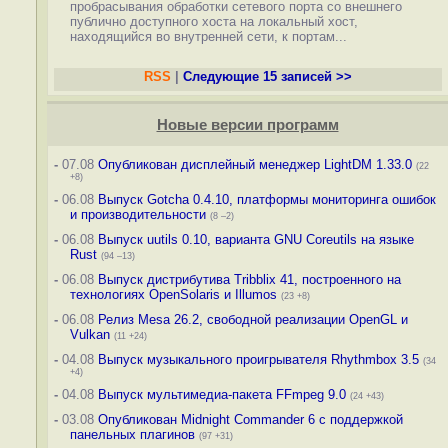
пробрасывания обработки сетевого порта со внешнего
публично доступного хоста на локальный хост,
находящийся во внутренней сети, к портам...
RSS
|
Следующие 15 записей >>
Новые версии программ
-
07.08
Опубликован дисплейный менеджер LightDM 1.33.0
(22
+8)
-
06.08
Выпуск Gotcha 0.4.10, платформы мониторинга ошибок
и производительности
(8 –2)
-
06.08
Выпуск uutils 0.10, варианта GNU Coreutils на языке
Rust
(94 –13)
-
06.08
Выпуск дистрибутива Tribblix 41, построенного на
технологиях OpenSolaris и Illumos
(23 +8)
-
06.08
Релиз Mesa 26.2, свободной реализации OpenGL и
Vulkan
(11 +24)
-
04.08
Выпуск музыкального проигрывателя Rhythmbox 3.5
(34
+4)
-
04.08
Выпуск мультимедиа-пакета FFmpeg 9.0
(24 +43)
-
03.08
Опубликован Midnight Commander 6 c поддержкой
панельных плагинов
(97 +31)