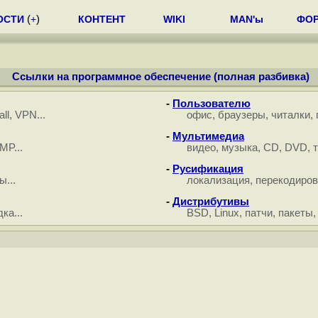
ОСТИ
(
+
)
КОНТЕНТ
WIKI
MAN'ы
ФО
Ссылки на программное обеспечение (полная разбивка)
-
Пользователю
all
,
VPN
...
офис
,
браузеры
,
читалки
,
-
Мультимедиа
MP
...
видео
,
музыка
,
CD
,
DVD
,
-
Русификация
ры
...
локализация
,
перекодиров
-
Дистрибутивы
дка
...
BSD
,
Linux
,
патчи
,
пакеты