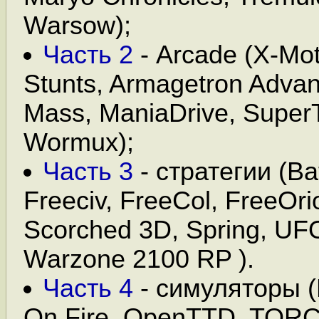
Warsow);
Часть 2
- Arcade (X-Mot
Stunts, Armagetron Advanc
Mass, ManiaDrive, Super
Wormux);
Часть 3
- стратегии (Bat
Freeciv, FreeCol, FreeOri
Scorched 3D, Spring, UFO:
Warzone 2100 RP ).
Часть 4
- симуляторы (F
On Fire, OpenTTD, TORC