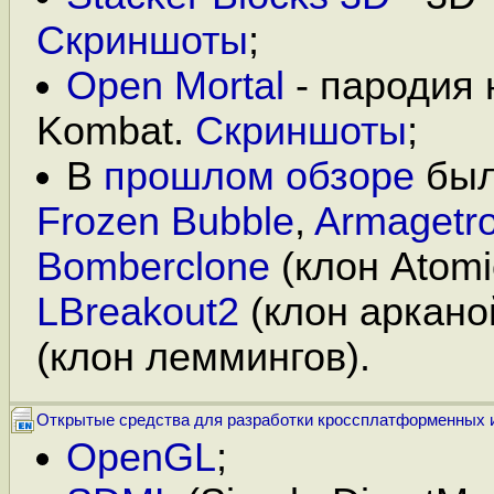
Скриншоты
;
Open Mortal
- пародия 
Kombat.
Скриншоты
;
В
прошлом обзоре
был
Frozen Bubble
,
Armagetr
Bomberclone
(клон Atom
LBreakout2
(клон аркано
(клон леммингов).
Открытые средства для разработки кроссплатформенных 
OpenGL
;