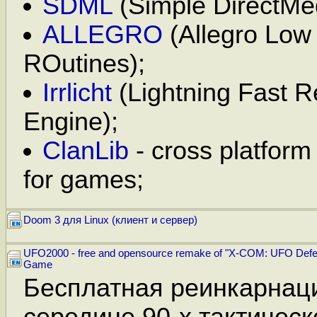
SDML
(Simple DirectMed
ALLEGRO
(Allegro Low
ROutines);
Irrlicht
(Lightning Fast 
Engine);
ClanLib
- cross platfor
for games;
Doom 3 для Linux (клиент и сервер)
UFO2000 - free and opensource remake of "X-COM: UFO Def
Game
Бесплатная реинкарнац
середине 90-х тактичес