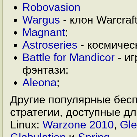
Robovasion
Wargus
- клон Warcraft
Magnant
;
Astroseries
- космичес
Battle for Mandicor
- иг
фэнтази;
Aleona
;
Другие популярные бесп
стратегии, доступные д
Linux:
Warzone 2010
,
Gle