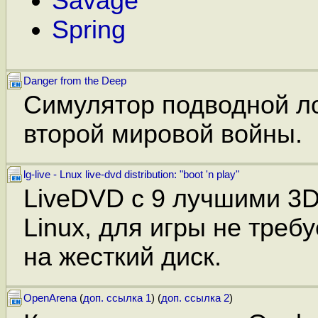
Savage
Spring
Danger from the Deep
Симулятор подводной л
второй мировой войны.
lg-live - Lnux live-dvd distribution: "boot 'n play"
LiveDVD с 9 лучшими 3D
Linux, для игры не треб
на жесткий диск.
OpenArena
(
доп. ссылка 1
) (
доп. ссылка 2
)