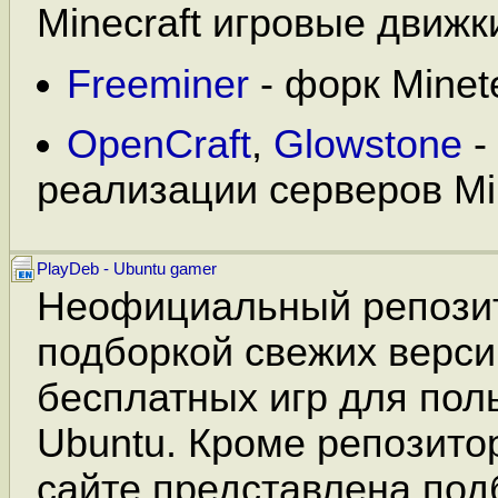
Minecraft игровые движк
Freeminer
- форк Minete
OpenCraft
,
Glowstone
-
реализации серверов Min
PlayDeb - Ubuntu gamer
Неофициальный репози
подборкой свежих верси
бесплатных игр для пол
Ubuntu. Кроме репозито
сайте представлена под