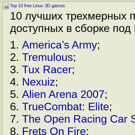
Top 10 free Linux 3D games
10 лучших трехмерных 
доступных в сборке под 
America’s Army
;
Tremulous
;
Tux Racer
;
Nexuiz
;
Alien Arena 2007
;
TrueCombat: Elite
;
The Open Racing Car S
Frets On Fire
;