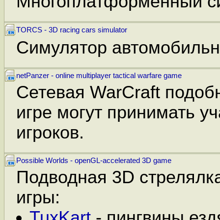
Многоплатформенный си
TORCS - 3D racing cars simulator
Симулятор автомобильн
netPanzer - online multiplayer tactical warfare game
Сетевая WarCraft подобн
игре могут принимать уч
игроков.
Possible Worlds - openGL-accelerated 3D game
Подводная 3D стрелялка
игры:
TuxKart
- пингвины ездя