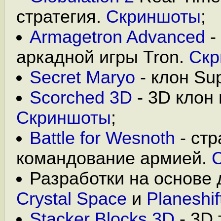
стратегия.
Скриншоты
;
Armagetron Advanced
-
аркадной игры Tron.
Скр
Secret Maryo
- клон Sup
Scorched 3D
- 3D клон 
Скриншоты
;
Battle for Wesnoth
- стр
командование армией.
Разработки на основе
Crystal Space
и
Planeshif
Stacker Blocks 3D
- 3D 