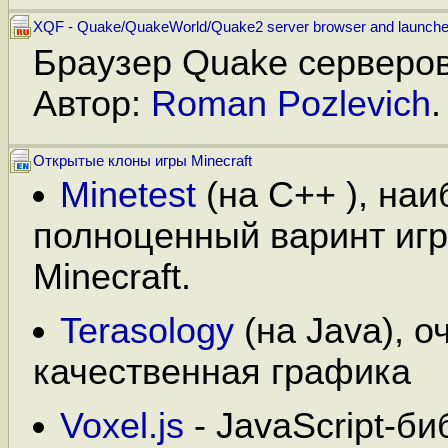
XQF - Quake/QuakeWorld/Quake2 server browser and launche
Браузер Quake серверов
Автор:
Roman Pozlevich
.
Открытые клоны игры Minecraft
Minetest
(на C++ ), на
полноценный варинт иг
Minecraft.
Terasology
(на Java), о
качественная графика
Voxel.js
- JavaScript-б