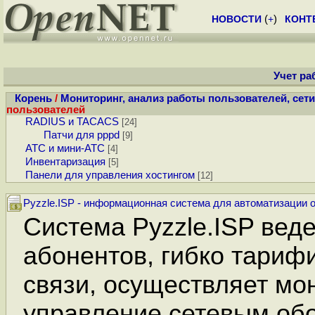
НОВОСТИ
(
+
)
КОНТ
Учет ра
Корень
/
Мониторинг, анализ работы пользователей, сет
пользователей
RADIUS и TACACS
[24]
Патчи для pppd
[9]
АТС и мини-АТС
[4]
Инвентаризация
[5]
Панели для управления хостингом
[12]
Pyzzle.ISP - информационная система для автоматизации 
Система Pyzzle.ISP веде
абонентов, гибко тариф
связи, осуществляет мо
управление сетевым об