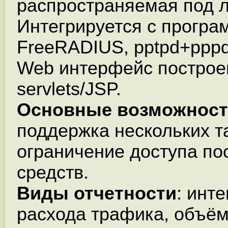
распространяемая под 
Интегрируется с прогр
FreeRADIUS, pptpd+pppd
Web интерфейс построен
servlets/JSP.
Основные возможнос
поддержка нескольких т
ограничение доступа по
средств.
Виды отчетности
: инт
расхода трафика, объё