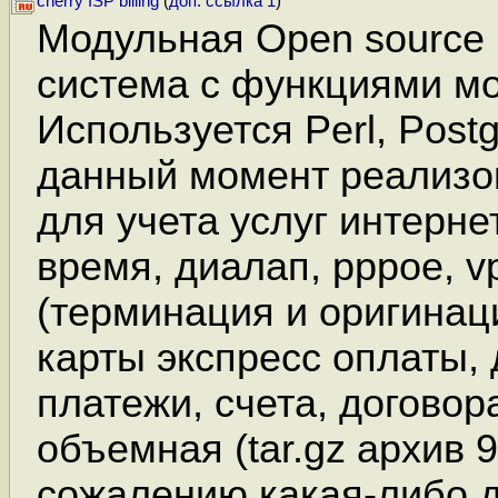
cherry ISP billing
(
доп. ссылка 1
)
Модульная Open source
система с функциями мо
Используется Perl, Post
данный момент реализо
для учета услуг интерне
время, диалап, pppoe, vp
(терминация и оригинац
карты экспресс оплаты,
платежи, счета, договора
объемная (tar.gz архив 9
сожалению какая-либо 