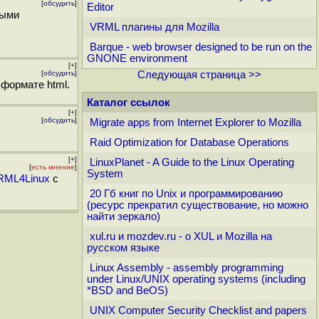
[
обсудить
]
Editor
тыми
VRML плагины для Mozilla
Barque - web browser designed to be run on the
GNONE environment
[
+
]
[
обсудить
]
Следующая страница >>
 формате html.
Каталог ссылок
[
+
]
[
обсудить
]
Migrate apps from Internet Explorer to Mozilla
Raid Optimization for Database Operations
[
+
]
LinuxPlanet - A Guide to the Linux Operating
[
есть мнение
]
System
RML4Linux
с
20 Гб книг по Unix и программированию
(ресурс прекратил существование, но можно
найти зеркало)
xul.ru и mozdev.ru - о XUL и Mozilla на
русском языке
Linux Assembly - assembly programming
under Linux/UNIX operating systems (including
*BSD and BeOS)
UNIX Computer Security Checklist and papers