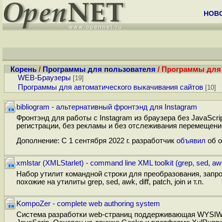
НОВ
Корень
/
Программы для пользователя
/ Программы дл
WEB-Браузеры
[19]
Программы для автоматического выкачивания сайтов
[10]
bibliogram - альтернативный фронтэнд для Instagram
Фронтэнд для работы с Instagram из браузера без JavaScr
регистрации, без рекламы и без отслеживания перемещени
Дополнение: С 1 сентября 2022 г. разработчик
объявил
об о
xmlstar (XMLStarlet) - command line XML toolkit (grep, sed, awk,
Набор утилит командной строки для преобразования, запр
похожие на утилиты grep, sed, awk, diff, patch, join и т.п.
KompoZer - complete web authoring system
Система разработки web-страниц поддерживающая WYSIWY