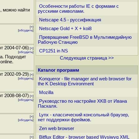
Особенности работы IE с формами с
, можно найти
русскими символами.
Netscape 4.5 - руссификация
[
+
]
Netscape Gold + X + koi8
[
обсудить
]
Превращение FreeBSD в Мультимедийную
Рабочую Станцию
т 2004-07-06)
[
+
]
CP1251 in NS
[
обсудить
]
ра. Подходит
Следующая страница >>
nline.
Каталог программ
т 2002-09-29)
[
+
]
Konqueror - file manager and web browser for
[
обсудить
]
the K Desktop Environment
Mozilla
т 2008-08-07)
[
+
]
[
обсудить
]
Руководство по настройке XKB от Ивана
Паскаля.
Lynx - классический консольный браузер,
[
+
]
нет поддержки фреймов.
[
обсудить
]
Zen web browser
Bitflux Editor - browser based Wysiwyg XML
[
+
]