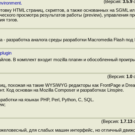
(Версия:
3.5.9
о
nvironment.
отовку HTML страниц, скриптов, а также основанных на SGML и
еского просмотра результатов работы (preview), управления пр
ия тэгов.
а - разработка аналога среды разработки Macromedia Flash под 
plugin
лов. В комплект входит mozilla плагин и обособленный проигр
(Версия:
1.0
о
иц, похожая на такие WYSIWYG редакторы как FrontPage и Dre
. Код основан на Mozilla Composer и разработках Linspire.
работки на языках PHP, Perl, Python, C, SQL.
ew;
(Версия:
1.7.13
о
 тяжеловесный, для слабых машин интерфейс, но отличный движ