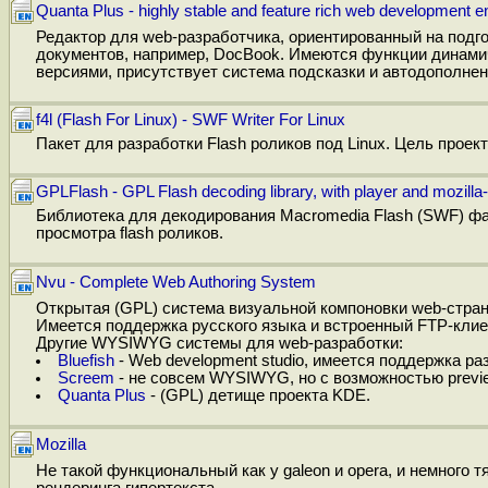
Quanta Plus - highly stable and feature rich web development e
Редактор для web-разработчика, ориентированный на подг
документов, например, DocBook. Имеются функции динамич
версиями, присутствует система подсказки и автодополнен
f4l (Flash For Linux) - SWF Writer For Linux
Пакет для разработки Flash роликов под Linux. Цель проект
GPLFlash - GPL Flash decoding library, with player and mozilla-
Библиотека для декодирования Macromedia Flash (SWF) фай
просмотра flash роликов.
Nvu - Complete Web Authoring System
Открытая (GPL) система визуальной компоновки web-стран
Имеется поддержка русского языка и встроенный FTP-клиент
Другие WYSIWYG системы для web-разработки:
Bluefish
- Web development studio, имеется поддержка раз
Screem
- не совсем WYSIWYG, но с возможностью previ
Quanta Plus
- (GPL) детище проекта KDE.
Mozilla
Не такой функциональный как у galeon и opera, и немного
рендеринга гипертекста.