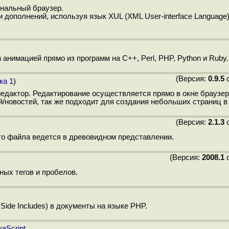
ональный браузер.
дополнений, используя язык XUL (XML User-interface Language)
нимацией прямо из программ на C++, Perl, PHP, Python и Ruby.
(Версия:
0.9.5
о
ка 1
)
редактор. Редактирование осуществляется прямо в окне браузе
новостей, так же подходит для создания небольших страниц в o
(Версия:
2.1.3
о
го файла ведется в древовидном представлении.
(Версия:
2008.1
о
ых тегов и пробелов.
ide Includes) в документы на языке PHP.
aScript