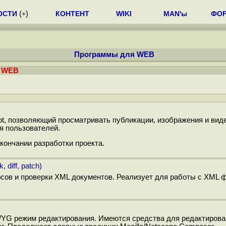
ОСТИ
(
+
)
КОНТЕНТ
WIKI
MAN'ы
ФО
Программы для WEB
я WEB
ipt, позволяющий просматривать публикации, изображения и вид
я пользователей.
кончании разработки проекта.
 diff, patch)
осов и проверки XML документов. Реализует для работы с XML 
G режим редактирования. Имеются средства для редактирова