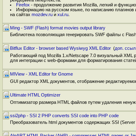
Firefox
- продолжение развития Mozilla, легкий и функци
Информацию на русском языке, по написанию плагинов и 
на сайтах
mozdev.ru
и
xul.ru
.
Ming - SWF (Flash) format movies output library
Библиотека позволяющая генерировать SWF файлы с Flash а
Bitflux Editor - browser based Wysiwyg XML Editor
(
доп. ссыл
Работающий под Mozilla 1.x/Netscape 7.0 визуальный XML 
для интеграции с web-формами для форматирования статей/
MlView - XML Editor for Gnome
GUI редактор XML документов, отображение редактируемо
Ultimate HTML Optimizer
Оптимизатор размера HTML файлов путем удаления ненужн
ssi2php - SSI 2 PHP converts SSI code into PHP code
Преобразователь html документов содержащих SSI (Server S
AlgART HTML Packer (AHP) - compresses HTML pages or Jav