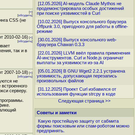
[12.05.2026] AI-модель Claude Mythos не
продемонстрировала особых достижений
[
+
]
при поиске уязвимостей в Curl
[
обсудить
]
инга CSS (не
[10.02.2026] Выпуск консольного браузера
Offpunk 3.0, пригодного для работы в offline-
режиме
т 2010-02-16)
[
+
]
[30.01.2026] Выпуск консольного web-
[
обсудить
]
браузера Chawan 0.3.3
ивает
ния, так и в
[22.01.2026] LLVM ввёл правила применения
AI-инструментов. Curl и Node.js ограничат
выплаты за уязвимости из-за AI
[05.01.2026] В GNU Wget2 2.2.1 устранена
т 2007-10-18)
[
+
]
уязвимость, допускающая перезапись
[
обсудить
]
произвольных файлов
уются не
 встроенного
[31.12.2025] Проект Curl избавился от
окси серверу.
использования функции strcpy в коде
 программы.
Следующая страница >>
фике.
далющий
Советы и заметки
Какую простейшую защиту от сабмита
формы поисковым или спам-роботом можно
предпринять.