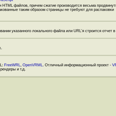
ки HTML файлов, причем сжатие производится весьма продвину
упакованные таким образом страницы не требуют для распаковки
вании указанного локального файла или URL'я строится отчет в
х.
L:
FreeWRL
,
OpenVRML
. Отличный информационный проект -
V
рендеры и т.д.