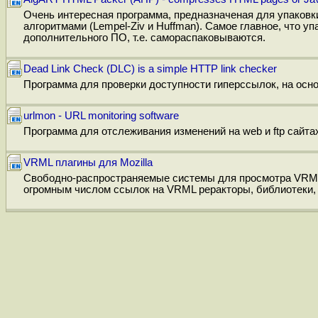
Очень интересная программа, предназначеная для упаков
алгоритмами (Lempel-Ziv и Huffman). Самое главное, что 
дополнительного ПО, т.е. самораспаковываются.
Dead Link Check (DLC) is a simple HTTP link checker
Программа для проверки доступности гиперссылок, на осно
urlmon - URL monitoring software
Программа для отслеживания изменений на web и ftp сайта
VRML плагины для Mozilla
Свободно-распространяемые системы для просмотра VRM
огромным числом ссылок на VRML реракторы, библиотеки, 