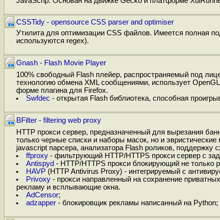
JavaScrip. Основан на движке Gecko и платформе XulRunne
CSSTidy - opensource CSS parser and optimiser
Утилита для оптимизации CSS файлов. Имеется полная по
используются regex).
Gnash - Flash Movie Player
100% свободный Flash плейер, распространяемый под лиц
технологию обмена XML сообщениями, использует OpenGL д
форме плагина для Firefox.
Swfdec
- открытая Flash библиотека, способная проигры
BFilter - filtering web proxy
HTTP прокси сервер, предназначенный для вырезания банне
только черные списки и наборы масок, но и эвристически
javascript парсера, анализатора Flash роликов, поддержку 
ffproxy
- фильтрующий HTTP/HTTPS прокси сервер с зада
Antispyd
- HTTP/HTTPS прокси блокирующий не только ре
HAVP
(HTTP Antivirus Proxy) - интегрируемый с антиви
Privoxy
- прокси направленный на сохранение приватны
рекламу и всплывающие окна.
AdCensor
;
adzapper
- блокировщик рекламы написанный на Python;