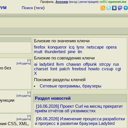
Профиль:
Аноним
(
вход
|
регистрация
)
неRU
opennet.me
РУМ
Поиск
(
теги
)
Близкие по значению ключи
firefox
konqueror
icq
lynx
netscape
opera
mutt
thunderbird
pine
tin
Близкие по совпадению ключи
[
+
]
[
обсудить
]
ai
ladybird
llvm
chawan
offpunk
strcpy
rus
ео без
charset
font
patch
freebsd
howto
cvsup
cgi
X
Похожие разделы ключей
Сетевые программы, браузеры
[
+
]
[
обсудить
]
Раздел новостей
функции
[16.06.2026] Проект Curl на месяц прекратит
приём отчётов об уязвимостях
[
+
]
[06.06.2026] Изменение процесса разработки
[
обсудить
]
и прогресс в развитии браузера Ladybird
ния CSS, XML,