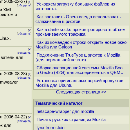
т 2008-02-27)
[
+
]
Ускоряем загрузку больших файлов из
[
обсудить
]
интернета.
ли XML
оектом и
Как заставить Opera всегда использовать
сглаживание шрифтов
Как в dante socks проконтролировать объем
[
+
]
[
обсудить
]
прокачиваемого трафика.
Linux.
Как из командной строки открыть новое окно
Mozilla или Galeon
[
+
]
[
обсудить
]
Подключение TrueType шрифтов к Mozilla
ыватель для
(для нормальной печати)
Сборка операционной системы Mozilla Boot
to Gecko (B2G) для экспериментов в QEMU
т 2005-08-28)
[
+
]
[
обсудить
]
Установка оригинальных версий продуктов
amweaver.
Mozilla для Ubuntu
Следующая страница >>
Тематический каталог
netscape-wrapper для mozilla
т 2006-04-22)
[
+
]
Печать русских страниц из Mozilla
[
обсудить
]
ок для
lynx from stdin