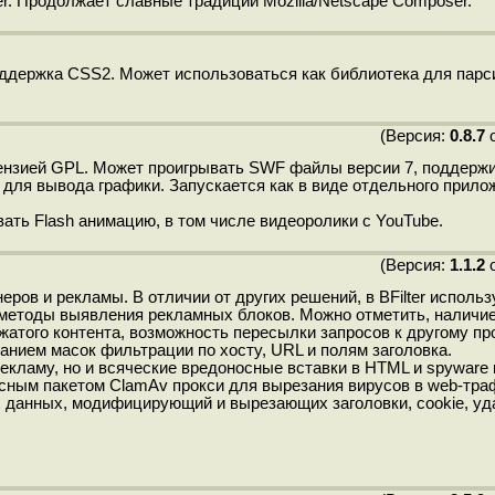
r. Продолжает славные традиции Mozilla/Netscape Composer.
ддержка CSS2. Может использоваться как библиотека для парс
(Версия:
0.8.7
о
ензией GPL. Может проигрывать SWF файлы версии 7, поддерж
ля вывода графики. Запускается как в виде отдельного приложе
вать Flash анимацию, в том числе видеоролики с YouTube.
(Версия:
1.1.2
о
ров и рекламы. В отличии от других решений, в BFilter использ
е методы выявления рекламных блоков. Можно отметить, наличие
сжатого контента, возможность пересылки запросов к другому пр
нием масок фильтрации по хосту, URL и полям заголовка.
кламу, но и всяческие вредоносные вставки в HTML и spyware
русным пакетом ClamAv прокси для вырезания вирусов в web-тра
х данных, модифицирующий и вырезающих заголовки, cookie, у