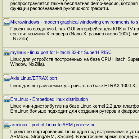
распространяется также бесплатная demo-версия, которая
функции распознавания рукописного графити.
Microwindows - modern graphical windowing environments to sm
Проект по созданию Linux GUI интерфейса для КПК и TV-п
состоит из мини-X сервера (Nano-X, размер около 100k), м
- NxZilla).
mylinux - linux port for Hitachi 32-bit SuperH RISC
Linux для устройств построенных на базе CPU Hitachi Sup
Window, NxZilla).
Axis Linux/ETRAX port
Linux для встраиваемых устройств на базе ETRAX 100[LX].
EmLinux - Embedded linux distribution
Linux мини-дистрибутив на базе Linux kernel 2.2 для плат
EmLinux больше подходит для создания рутеров и фаервол
armlinux - port of Linux to ARM processor
Проект по портированию Linux ядра под встраиваемые ус
ARM9xx, StrongARM, XScale). В настоящее время поддержи