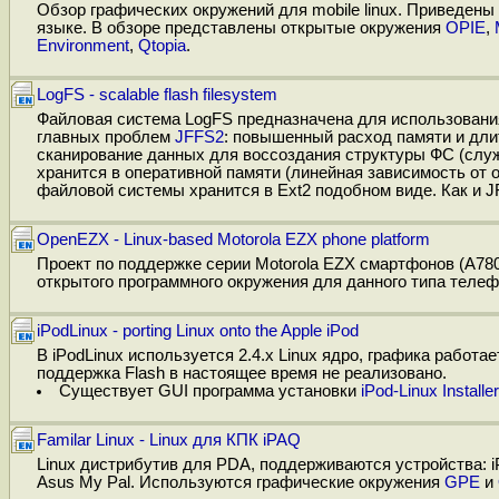
Обзор графических окружений для mobile linux. Приведен
языке. В обзоре представлены открытые окружения
OPIE
,
Environment
,
Qtopia
.
LogFS - scalable flash filesystem
Файловая система LogFS предназначена для использования
главных проблем
JFFS2
: повышенный расход памяти и дли
сканирование данных для воссоздания структуры ФС (слу
хранится в оперативной памяти (линейная зависимость о
файловой системы хранится в Ext2 подобном виде. Как и 
OpenEZX - Linux-based Motorola EZX phone platform
Проект по поддержке серии Motorola EZX смартфонов (A780,
открытого программного окружения для данного типа телеф
iPodLinux - porting Linux onto the Apple iPod
В iPodLinux используется 2.4.x Linux ядро, графика работае
поддержка Flash в настоящее время не реализовано.
Существует GUI программа установки
iPod-Linux Installer
Familar Linux - Linux для КПК iPAQ
Linux дистрибутив для PDA, поддерживаются устройства: iP
Asus My Pal. Используются графические окружения
GPE
и