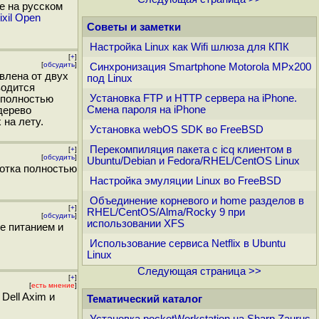
е на русском
ixil Open
Советы и заметки
Настройка Linux как Wifi шлюза для КПК
[
+
]
[
обсудить
]
Синхронизация Smartphone Motorola MPx200
влена от двух
под Linux
водится
Установка FTP и HTTP сервера на iPhone.
 полностью
Смена пароля на iPhone
дерево
 на лету.
Установка webOS SDK во FreeBSD
Перекомпиляция пакета с icq клиентом в
[
+
]
[
обсудить
]
Ubuntu/Debian и Fedora/RHEL/CentOS Linux
ботка полностью
Настройка эмуляции Linux во FreeBSD
Объединение корневого и home разделов в
[
+
]
RHEL/CentOS/Alma/Rocky 9 при
[
обсудить
]
использовании XFS
ие питанием и
Использование сервиса Netflix в Ubuntu
Linux
Следующая страница >>
[
+
]
[
есть мнение
]
Dell Axim и
Тематический каталог