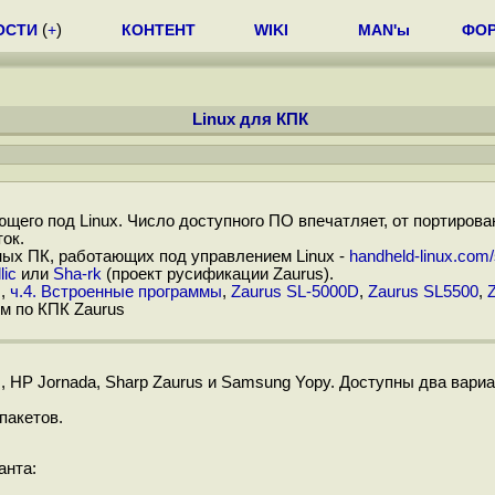
ОСТИ
(
+
)
КОНТЕНТ
WIKI
MAN'ы
ФО
Linux для КПК
щего под Linux. Число доступного ПО впечатляет, от портиров
ок.
ных ПК, работающих под управлением Linux -
handheld-linux.com/
lic
или
Sha-rk
(проект русификации Zaurus).
3
,
ч.4. Встроенные программы
,
Zaurus SL-5000D
,
Zaurus SL5500
,
м по КПК Zaurus
HP Jornada, Sharp Zaurus и Samsung Yopy. Доступны два вариа
пакетов.
анта: