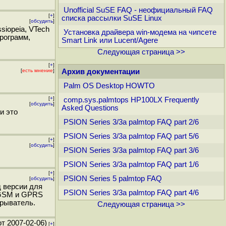
Unofficial SuSE FAQ - неофициальный FAQ
[
+
]
списка рассылки SuSE Linux
[
обсудить
]
siopeia, VTech
Установка драйвера win-модема на чипсете
программ,
Smart Link или Lucent/Agere
Следующая страница >>
[
+
]
[
есть мнение
]
Архив документации
Palm OS Desktop HOWTO
[
+
]
comp.sys.palmtops HP100LX Frequently
[
обсудить
]
Asked Questions
и это
PSION Series 3/3a palmtop FAQ part 2/6
PSION Series 3/3a palmtop FAQ part 5/6
[
+
]
[
обсудить
]
PSION Series 3/3a palmtop FAQ part 3/6
PSION Series 3/3a palmtop FAQ part 1/6
[
+
]
PSION Series 5 palmtop FAQ
[
обсудить
]
 версии для
PSION Series 3/3a palmtop FAQ part 4/6
, GSM и GPRS
грыватель.
Следующая страница >>
т 2007-02-06)
[
+
]