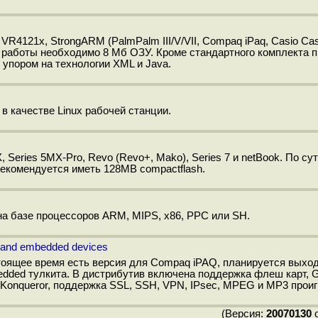
VR4121x, StrongARM (PalmPalm III/V/VII, Compaq iPaq, Casio Cas
ля работы необходимо 8 Мб ОЗУ. Кроме стандартного комплекта 
упором на технологии XML и Java.
 в качестве Linux рабочей станции.
, Series 5MX-Pro, Revo (Revo+, Mako), Series 7 и netBook. По сут
рекомендуется иметь 128MB compactflash.
на базе процессоров ARM, MIPS, x86, PPC или SH.
ds and embedded devices
тоящее время есть версия для Compaq iPAQ, планируется выход
bedded тулкита. В дистрибутив включена поддержка флеш карт
 Konqueror, поддержка SSL, SSH, VPN, IPsec, MPEG и MP3 прои
(Версия:
20070130
о