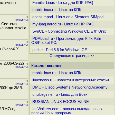
Familar Linux - Linux для КПК iPAQ
отключены
mobilelinux.ru - Linux на КПК
opensimpad - Linux on a Siemens SIMpad
[
+
]
[
обсудить
]
. Система
my-ipaq.narod.ru - Linux на HP iPAQ
аналог Mozilla
SynCE - Connecting Windows CE with Unix
PDALoad.ru - Программы для КПК Palm
[
+
]
OS/Pocket PC:
[
обсудить
]
s (NanoX X
perlce - Perl 5.6 for Windows CE
Следующая страница >>
т 2006-03-22)
[
+
]
Каталог ссылок
[
обсудить
]
mobilelinux.ru - Linux на КПК
linuxnews.ru - новости и интересные статьи
[
+
]
[
обсудить
]
DMC - Cisco Systems Networking Academy
 700K до 3MB.
unixbeginner.ru - Linux для Всех.
RUSSIAN LINUX FOCUS EZINE
[
+
]
[
обсудить
]
 ARM7xx,
IceWalkers.com - анонсы выхода новых
версий Linux программ