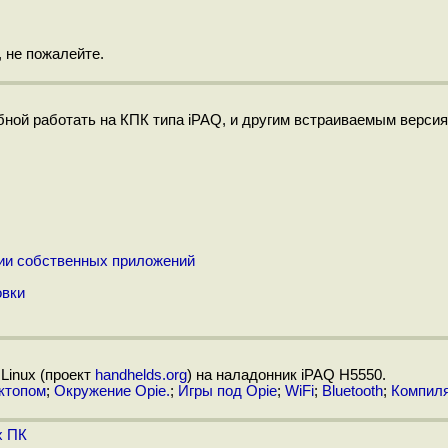
 не пожалейте.
бной работать на КПК типа iPAQ, и другим встраиваемым версия
ии собственных приложений
овки
Linux (проект
handhelds.org
) на наладонник iPAQ H5550.
ктопом
;
Окружение Opie.
;
Игры под Opie
;
WiFi
;
Bluetooth
;
Компиля
х ПК