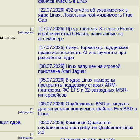
файлов macOS в Linux
[22.07.2026] 432 отчёта об уязвимостях в
ядре Linux. Локальная root-уязвимость Frag
Gap
[17.07.2026] Представлены X-сервер Frame
[
+
]
[
обсудить
]
и рабочий стол CHasm, написанные на
м Linux.
ассемблере
[17.07.2026] Линус Торвальдс поддержал
право использовать AI-инструменты при
разработке ядра
[08.07.2026] Linux запущен на игровой
приставке Atari Jaguar
[05.07.2026] В ядре Linux намерены
прекратить поддержку старых ARM-
платформ, ФС EFS и 32-разрядных MSR-
интерфейсов
[05.07.2026] Опубликован BSDun, модуль
для запуска исполняемых файлов FreeBSD в
[
+
]
[
обсудить
]
Linux
ция ядра
.
[02.07.2026] Компания Qualcomm
опубликовала дистрибутив Qualcomm Linux
2.0
[
+
]
[
обсудить
]
Следующая страница >>