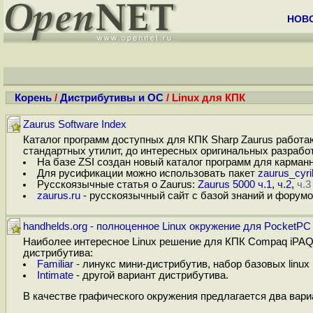
НОВ
Корень
/
Дистрибутивы и ОС
/ Linux для КПК
Zaurus Software Index
Каталог программ доступных для КПК Sharp Zaurus работаю
стандартных утилит, до интересных оригинальных разработ
На базе ZSI создан новый каталог программ для карман
Для русификации можно использовать пакет
zaurus_cyril
Русскоязычные статья о Zaurus:
Zaurus 5000 ч.1
,
ч.2
,
ч.
zaurus.ru
- русскоязычный сайт с базой знаний и форумо
handhelds.org - полноценное Linux окружение для PocketPC
Наиболее интересное Linux решение для КПК Compaq iPAQ, 
дистрибутива:
Familiar
- линукс мини-дистрибутив, набор базовых linux 
Intimate
- другой вариант дистрибутива.
В качестве графического окружения предлагается два вари