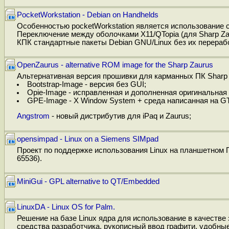
PocketWorkstation - Debian on Handhelds
Особенностью pocketWorkstation является использование с
Переключение между оболочками X11/QTopia (для Sharp Zau
КПК стандартные пакеты Debian GNU/Linux без их перераб
OpenZaurus - alternative ROM image for the Sharp Zaurus
Альтернативная версия прошивки для карманных ПК Sharp Z
Bootstrap-Image - версия без GUI;
Opie-Image - исправленная и дополненная оригинальная в
GPE-Image - X Window System + среда написанная на G
Angstrom
- новый дистрибутив для iPaq и Zaurus;
opensimpad - Linux on a Siemens SIMpad
Проект по поддержке использования Linux на планшетном ПК
65536).
MiniGui - GPL alternative to QT/Embedded
LinuxDA - Linux OS for Palm.
Решение на базе Linux ядра для использование в качестве
средства разработчика, рукописный ввод графити, удобные