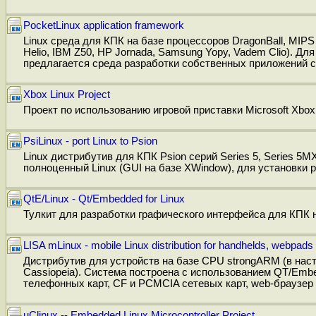
PocketLinux application framework
Linux среда для КПК на базе процессоров DragonBall, MIPS 
Helio, IBM Z50, HP Jornada, Samsung Yopy, Vadem Clio). Д
предлагается среда разработки собственных приложений с 
Xbox Linux Project
Проект по использованию игровой приставки Microsoft Xbox
PsiLinux - port Linux to Psion
Linux дистрибутив для КПК Psion серий Series 5, Series 5MX
полноценный Linux (GUI на базе XWindow), для установки 
QtE/Linux - Qt/Embedded for Linux
Тулкит для разработки графического интерфейса для КПК 
LISA mLinux - mobile Linux distribution for handhelds, webpa
Дистрибутив для устройств на базе CPU strongARM (в нас
Cassiopeia). Система построена с использованием QT/Em
телефонных карт, CF и PCMCIA сетевых карт, web-браузер
uClinux -- Embedded Linux Microcontroller Project