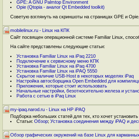
GPE: A GNU Palmtop Environment
Opie (Qtopia - аналог Qt Embedded toolkit)
Советую взглянуть на скриншоты на страницах GPE и Opie,
mobilelinux.ru - Linux на КПК
Сайт посвящен операционной системе Familiar Linux, спосо
На сайте представлены следующие статьи:
Установка Familiar Linux на iPaq 2210
Подключение к сервисному меню КПК
Установка Familiar Linux на iPaq 4700
Установка Familiar Linux на iPAQ 5550
Скрытое наличие USB-Host в некоторых моделях iPaq
Настройка автосборщика Open Embedded для компиляц
Приложения, которые стоит использовать
Начальные настройки, безотносительно железа и устан
Работа с сетью в iPaq Linux
my-ipaq.narod.ru - Linux на HP iPAQ
Подборка небольших статей для тех, кто хочет установить 
Статьи:
Обзор
;
Установка соединения между iPAQ и дес
Обзор графических окружений на базе Linux для карманны