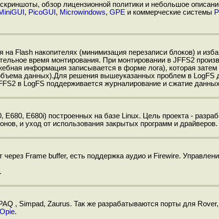
ы скриншоты, обзор лицензионной политики и небольшое описани
MiniGUI
,
PicoGUI
,
Microwindows
,
GPE
и коммерческие системы
P
 на Flash накопителях (минимизация перезаписи блоков) и изба
тельное время монтирования. При монтировании в JFFS2 произ
жебная информация записывается в форме лога), которая затем
т объема данных).Для решения вышеуказанных проблем в LogFS 
JFFS2 в LogFS поддерживается журналирование и сжатие данных
 E680, E680i) построенных на базе Linux. Цель проекта - разра
онов, и уход от использования закрытых программ и драйверов.
т через Frame buffer, есть поддержка аудио и Firewire. Управлен
.
AQ , Simpad, Zaurus. Так же разрабатываются порты для Rover, 
Opie
.