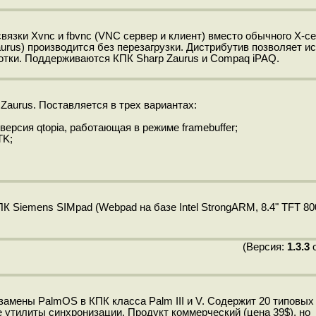
вязки Xvnc и fbvnc (VNC сервер и клиент) вместо обычного X-се
rus) производится без перезагрузки. Дистрибутив позволяет и
отки. Поддерживаются КПК Sharp Zaurus и Compaq iPAQ.
aurus. Поставляется в трех вариантах:
ерсия qtopia, работающая в режиме framebuffer;
TK;
 Siemens SIMpad (Webpad на базе Intel StrongARM, 8.4" TFT 800
(Версия:
1.3.3
о
 замены PalmOS в КПК класса Palm III и V. Содержит 20 типовых
 утилиты синхронизации. Продукт коммерческий (цена 39$), но