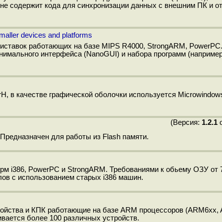
 не содержит кода для синхронизации данных с внешним ПК и 
aller devices and platforms
риставок работающих на базе MIPS R4000, StrongARM, PowerPC
инимального интерфейса (NanoGUI) и набора программ (например 
erH, в качестве графической оболочки используется Microwindow
(Версия:
1.2.1
о
 Предназначен для работы из Flash памяти.
форм i386, PowerPC и StrongARM. Требованиями к обьему ОЗУ от
ов с использованием старых i386 машин.
тройства и КПК работающие на базе ARM процессоров (ARM6xx,
вается более 100 различных устройств.