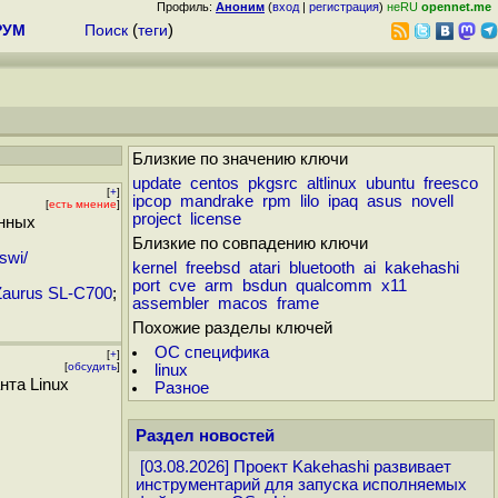
Профиль:
Аноним
(
вход
|
регистрация
)
неRU
opennet.me
РУМ
Поиск
(
теги
)
Близкие по значению ключи
update
centos
pkgsrc
altlinux
ubuntu
freesco
[
+
]
ipcop
mandrake
rpm
lilo
ipaq
asus
novell
[
есть мнение
]
project
license
анных
Близкие по совпадению ключи
swi/
kernel
freebsd
atari
bluetooth
ai
kakehashi
port
cve
arm
bsdun
qualcomm
x11
Zaurus SL-C700
;
assembler
macos
frame
Похожие разделы ключей
ОС специфика
[
+
]
[
обсудить
]
linux
нта Linux
Разное
Раздел новостей
[03.08.2026] Проект Kakehashi развивает
инструментарий для запуска исполняемых