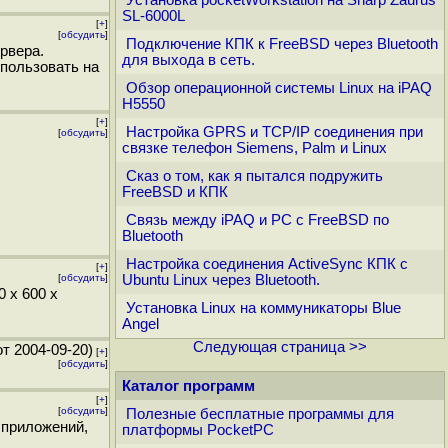
Установка pocketWorkstation на Sharp Zaurus
SL-6000L
[
+
]
[
обсудить
]
Подключение КПК к FreeBSD через Bluetooth
рвера.
для выхода в сеть.
спользовать на
Обзор операционной системы Linux на iPAQ
H5550
[
+
]
Настройка GPRS и TCP/IP соединения при
[
обсудить
]
связке телефон Siemens, Palm и Linux
Сказ о том, как я пытался подружить
FreeBSD и КПК
Cвязь между iPAQ и PC с FreeBSD по
Bluetooth
Настройка соединения ActiveSync КПК c
[
+
]
[
обсудить
]
Ubuntu Linux через Bluetooth.
 x 600 x
Установка Linux на коммуникаторы Blue
Angel
Следующая страница >>
т 2004-09-20)
[
+
]
[
обсудить
]
Каталог программ
[
+
]
[
обсудить
]
Полезные бесплатные программы для
 приложений,
платформы PocketPC