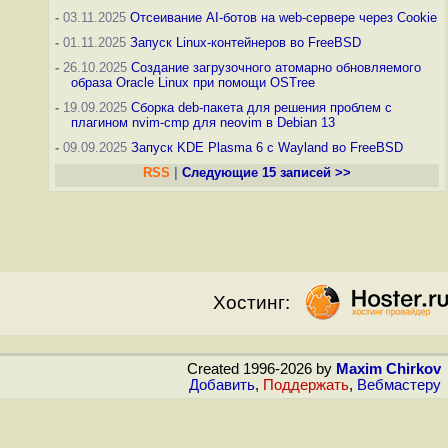
-
03.11.2025
Отсеивание AI-ботов на web-сервере через Cookie
-
01.11.2025
Запуск Linux-контейнеров во FreeBSD
-
26.10.2025
Создание загрузочного атомарно обновляемого
образа Oracle Linux при помощи OSTree
-
19.09.2025
Сборка deb-пакета для решения проблем с
плагином nvim-cmp для neovim в Debian 13
-
09.09.2025
Запуск KDE Plasma 6 с Wayland во FreeBSD
RSS
|
Следующие 15 записей >>
Хостинг:
Created 1996-2026 by
Maxim Chirkov
Добавить
,
Поддержать
,
Вебмастеру