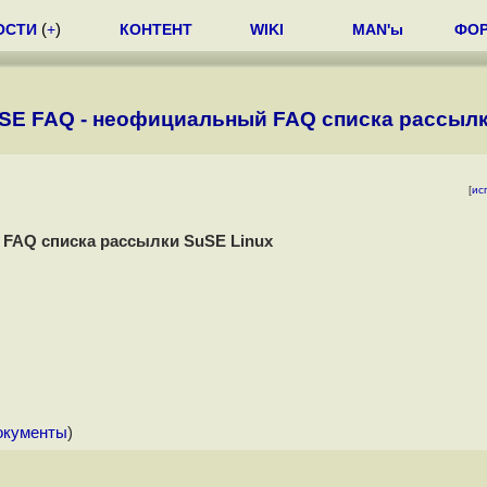
ОСТИ
(
+
)
КОНТЕНТ
WIKI
MAN'ы
ФО
SuSE FAQ - неофициальный FAQ списка рассыл
[
ис
 FAQ списка рассылки SuSE Linux
окументы
)