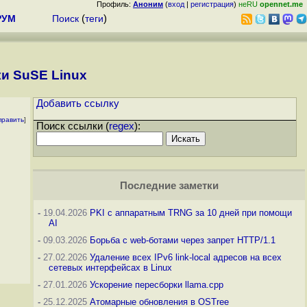
Профиль:
Аноним
(
вход
|
регистрация
)
неRU
opennet.me
РУМ
Поиск
(
теги
)
ки SuSE Linux
Добавить ссылку
править
]
Поиск ссылки (
regex
):
Последние заметки
-
19.04.2026
PKI с аппаратным TRNG за 10 дней при помощи
AI
-
09.03.2026
Борьба с web-ботами через запрет HTTP/1.1
-
27.02.2026
Удаление всех IPv6 link-local адресов на всех
сетевых интерфейсах в Linux
-
27.01.2026
Ускорение пересборки llama.cpp
-
25.12.2025
Атомарные обновления в OSTree