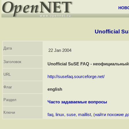
НОВ
Unofficial 
Дата
22 Jan 2004
Заголовок
Unofficial SuSE FAQ - неофициальный
URL
http://susefaq.sourceforge.net/
Флаг
english
Раздел
Часто задаваемые вопросы
Ключи
faq
,
linux
,
suse
,
maillist
, (
найти похожие д