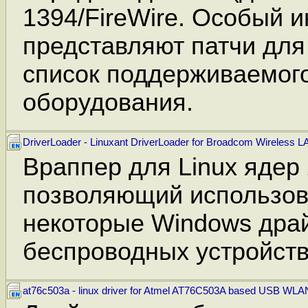
1394/FireWire. Особый и
представляют патчи для 
список поддерживаемого
оборудования.
DriverLoader - Linuxant DriverLoader for Broadcom Wireless L
Враппер для Linux ядер 2
позволяющий использова
некоторые Windows дра
беспроводных устройств
at76c503a - linux driver for Atmel AT76C503A based USB WLA