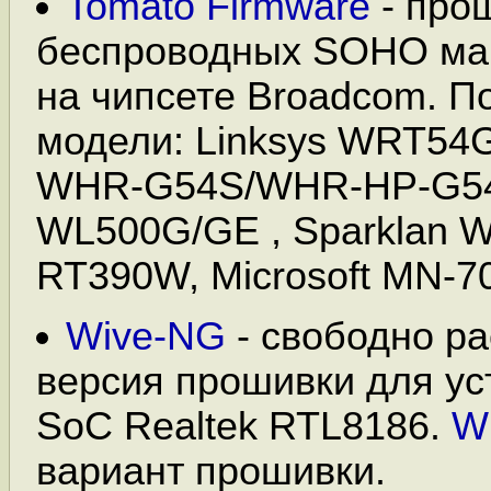
Tomato Firmware
- про
беспроводных SOHO ма
на чипсете Broadcom. 
модели: Linksys WRT54G
WHR-G54S/WHR-HP-G54
WL500G/GE , Sparklan W
RT390W, Microsoft MN-70
Wive-NG
- свободно р
версия прошивки для ус
SoC Realtek RTL8186.
W
вариант прошивки.