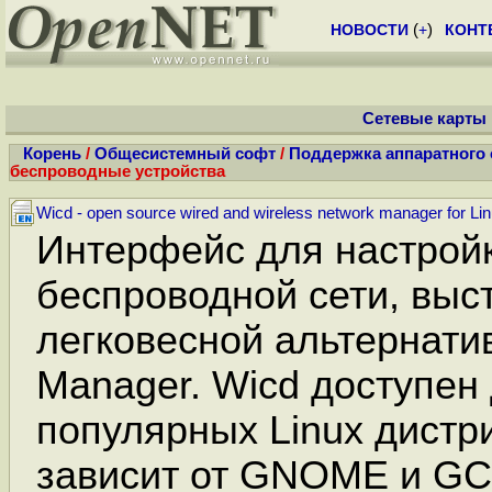
НОВОСТИ
(
+
)
КОНТ
Сетевые карты 
Корень
/
Общесистемный софт
/
Поддержка аппаратного
беспроводные устройства
Wicd - open source wired and wireless network manager for Li
Интерфейс для настрой
беспроводной сети, выс
легковесной альтернати
Manager. Wicd доступен 
популярных Linux дистр
зависит от GNOME и GC