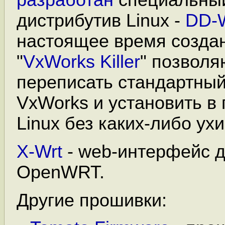
разработан
специальный
дистрибутив Linux -
DD-
настоящее время созда
"
VxWorks Killer
" позвол
переписать стандартный
VxWorks и установить в
Linux без каких-либо ух
X-Wrt
- web-интерфейс 
OpenWRT.
Другие прошивки: