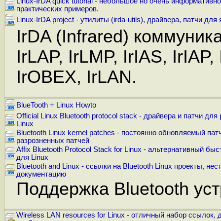
Linux-IrDA quick tutorial - небольшое но очень информатив
практических примеров.
Linux-IrDA project - утилиты (irda-utils), драйвера, патчи для
IrDA (Infrared) коммуник
IrLAP, IrLMP, IrIAS, IrIAP
IrOBEX, IrLAN.
BlueTooth + Linux Howto
Official Linux Bluetooth protocol stack - драйвера и патчи дл
Linux
Bluetooth Linux kernel patches - постоянно обновляемый п
разрозненных патчей
Affix Bluetooth Protocol Stack for Linux - альтернативный б
для Linux
Bluetooth and Linux - ссылки на Bluetooth Linux проекты, н
документацию
Поддержка Bluetooth уст
Wireless LAN resources for Linux - отличный набор ссылок,