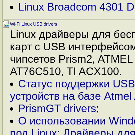
Linux Broadcom 4301 Dr
Wi-Fi Linux USB drivers
Linux драйверы для бесп
карт с USB интерфейсом
чипсетов Prism2, ATMEL
AT76C510, TI ACX100.
Статус поддержки USB
устройств на базе Atme
PrismGT drivers
;
О использовании Wind
под Linux
;
Драйверы для