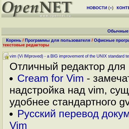
НОВОСТИ
(
+
)
КОНТ
Обычные 
Корень
/
Программы для пользователя
/
Офисные прогр
текстовые редакторы
vim (Vi IMproved) - a BIG improvement of the UNIX standard tex
Отличный редактор для 
Cream for Vim
- замеча
надстройка над vim, су
удобнее стандартного gv
Русский перевод доку
Vim