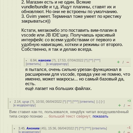
2. Магазин есть и не один. Всякие
vundle/bundle и т.д. Ищут плагины, ставят их и
обновляют. Но они не встроены по умолчанию.
3. Gvim умеет. Терминал тоже умеет по крестику
закрываться))
Кстати, мегакомбо это поставить вим-плагин в
vscode или JB IDE'шку. Получаешь красивый
интерфейс со всеми удобствами от первого и
удобную навигацию, хоткеи и режимы от второго.
Собственно, я так и делаю всегда.
6.94
,
наноим
(
?
), 17:53, 07/04/2022 [
^
] [
^^
] [
^^^
]
+
–
/
[
ответить
]
[
к модератору
]
я пытался, очень сильно урезан функционал в
расширении для vscode, правда уже не помню, что
именно, может макросы... но самый базовый да,
есть.
ещё лагает на больших файлах.
+3
2.14
,
цуцк
(
?
), 10:50, 06/04/2022 [
^
] [
^^
] [
^^^
] [
ответить
]
[
↓
] [
↑
]
+
–
[
к модератору
]
/
Вим ставил как-то, пользовался, хендбук читал воодушевлённый
типа скоро познаю ...
большой текст свёрнут,
показать
–1
3.45
,
Аноним
(
45
), 15:36, 06/04/2022 [
^
] [
^^
] [
^^^
] [
ответить
]
+
–
[
к модератору
]
/