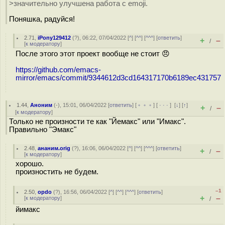
>значительно улучшена работа с emoji.
Поняшка, радуйся!
2.71
,
iPony129412
(
?
), 06:22, 07/04/2022 [
^
] [
^^
] [
^^^
] [
ответить
]
+
–
/
[
к модератору
]
После этого этот проект вообще не стоит 😠
https://github.com/emacs-
mirror/emacs/commit/9344612d3cd164317170b6189ec431757
1.44
,
Аноним
(
-
), 15:01, 06/04/2022 [
ответить
] [
﹢﹢﹢
] [
· · ·
]
[
↓
] [
↑
]
+
–
/
[
к модератору
]
Только не произности те как "Йемакс" или "Имакс".
Правильно "Эмакс"
2.48
,
ананим.orig
(
?
), 16:06, 06/04/2022 [
^
] [
^^
] [
^^^
] [
ответить
]
+
–
/
[
к модератору
]
хорошо.
произностить не будем.
–1
2.50
,
opdo
(
?
), 16:56, 06/04/2022 [
^
] [
^^
] [
^^^
] [
ответить
]
+
–
[
к модератору
]
/
йимакс