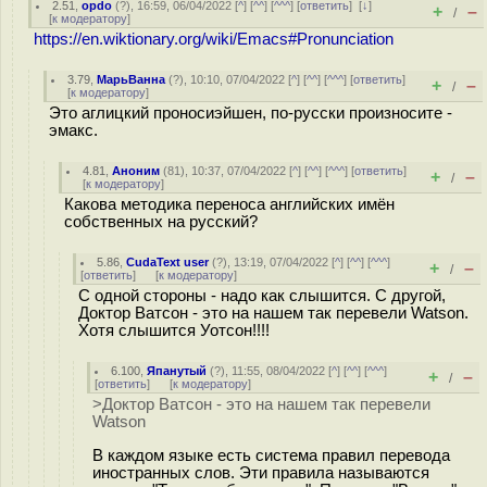
2.51
,
opdo
(
?
), 16:59, 06/04/2022 [
^
] [
^^
] [
^^^
] [
ответить
]
[
↓
]
+
–
/
[
к модератору
]
https://en.wiktionary.org/wiki/Emacs#Pronunciation
3.79
,
МарьВанна
(
?
), 10:10, 07/04/2022 [
^
] [
^^
] [
^^^
] [
ответить
]
+
–
/
[
к модератору
]
Это аглицкий проносиэйшен, по-русски произносите -
эмакс.
4.81
,
Аноним
(
81
), 10:37, 07/04/2022 [
^
] [
^^
] [
^^^
] [
ответить
]
+
–
/
[
к модератору
]
Какова методика переноса английских имён
собственных на русский?
5.86
,
CudaText user
(
?
), 13:19, 07/04/2022 [
^
] [
^^
] [
^^^
]
+
–
/
[
ответить
]
[
к модератору
]
С одной стороны - надо как слышится. С другой,
Доктор Ватсон - это на нашем так перевели Watson.
Хотя слышится Уотсон!!!!
6.100
,
Япанутый
(
?
), 11:55, 08/04/2022 [
^
] [
^^
] [
^^^
]
+
–
/
[
ответить
]
[
к модератору
]
>Доктор Ватсон - это на нашем так перевели
Watson
В каждом языке есть система правил перевода
иностранных слов. Эти правила называются