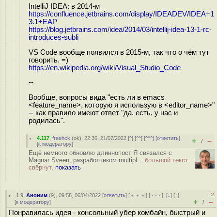
IntelliJ IDEA: в 2014-м
https://confluence.jetbrains.com/display/IDEADEV/IDEA+1
3.1+EAP
https://blog.jetbrains.com/idea/2014/03/intellij-idea-13-1-rc-
introduces-subli
VS Code вообще появился в 2015-м, так что о чём тут
говорить. =)
https://en.wikipedia.org/wiki/Visual_Studio_Code
--
Вообще, вопросы вида "есть ли в emacs
<feature_name>, которую я использую в <editor_name>"
-- как правило имеют ответ "да, есть, у нас и
родилась".
4.117
,
freehck
(
ok
), 22:36, 21/07/2022 [
^
] [
^^
] [
^^^
] [
ответить
]
+
–
/
[
к модератору
]
Ещё немного обновлю длиннопост Я связался с
Magnar Sveen, разработчиком multipl...
большой текст
свёрнут,
показать
–2
1.9
,
Аноним
(
9
), 09:58, 06/04/2022 [
ответить
] [
﹢﹢﹢
] [
· · ·
]
[
↓
] [
↑
]
+
–
[
к модератору
]
/
Понравилась идея - консольный убер комбайн, быстрый и