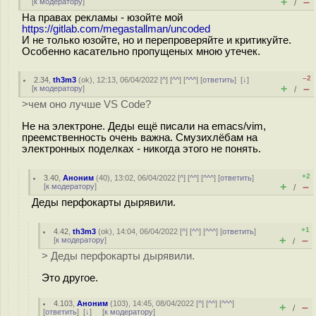
+
–
[
к модератору
]
/
На правах рекламы - юзойте мой
https://gitlab.com/megastallman/uncoded
И не только юзойте, но и перепроверяйте и критикуйте.
Особенно касательно пропущеных мною утечек.
–2
2.34
,
th3m3
(
ok
), 12:13, 06/04/2022 [
^
] [
^^
] [
^^^
] [
ответить
]
[
↓
]
+
–
[
к модератору
]
/
>чем оно лучше VS Code?
Не на электроне. Деды ещё писали на emacs/vim,
преемственность очень важна. Смузихлёбам на
электронных поделках - никогда этого не понять.
+2
3.40
,
Аноним
(
40
), 13:02, 06/04/2022 [
^
] [
^^
] [
^^^
] [
ответить
]
+
–
[
к модератору
]
/
Деды перфокарты дырявили.
+1
4.42
,
th3m3
(
ok
), 14:04, 06/04/2022 [
^
] [
^^
] [
^^^
] [
ответить
]
+
–
[
к модератору
]
/
> Деды перфокарты дырявили.
Это другое.
4.103
,
Аноним
(
103
), 14:45, 08/04/2022 [
^
] [
^^
] [
^^^
]
+
–
/
[
ответить
]
[
↓
] [
к модератору
]