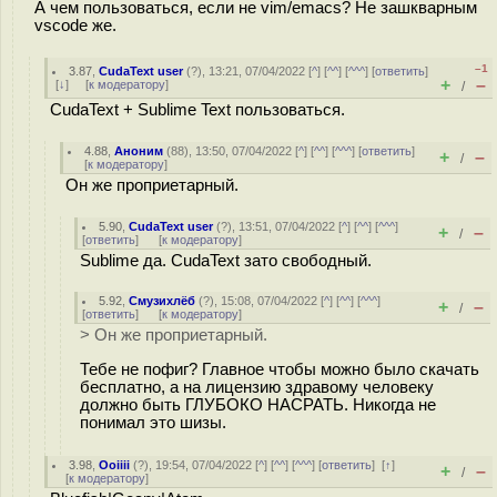
А чем пользоваться, если не vim/emacs? Не зашкварным
vscode же.
–1
3.87
,
CudaText user
(
?
), 13:21, 07/04/2022 [
^
] [
^^
] [
^^^
] [
ответить
]
+
–
[
↓
] [
к модератору
]
/
CudaText + Sublime Text пользоваться.
4.88
,
Аноним
(
88
), 13:50, 07/04/2022 [
^
] [
^^
] [
^^^
] [
ответить
]
+
–
/
[
к модератору
]
Он же проприетарный.
5.90
,
CudaText user
(
?
), 13:51, 07/04/2022 [
^
] [
^^
] [
^^^
]
+
–
/
[
ответить
]
[
к модератору
]
Sublime да. CudaText зато свободный.
5.92
,
Смузихлёб
(
?
), 15:08, 07/04/2022 [
^
] [
^^
] [
^^^
]
+
–
/
[
ответить
]
[
к модератору
]
> Он же проприетарный.
Тебе не пофиг? Главное чтобы можно было скачать
бесплатно, а на лицензию здравому человеку
должно быть ГЛУБОКО НАСРАТЬ. Никогда не
понимал это шизы.
3.98
,
Ooiiii
(
?
), 19:54, 07/04/2022 [
^
] [
^^
] [
^^^
] [
ответить
]
[
↑
]
+
–
/
[
к модератору
]