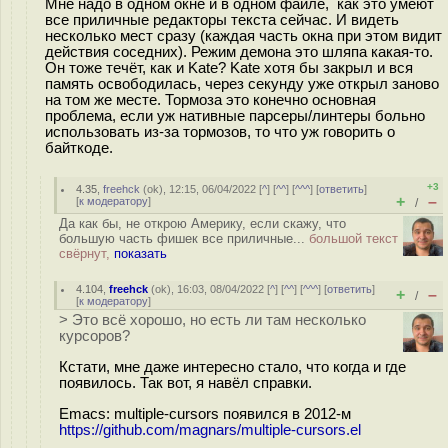
Мне надо в одном окне и в одном файле, как это умеют
все приличные редакторы текста сейчас. И видеть
несколько мест сразу (каждая часть окна при этом видит
действия соседних). Режим демона это шляпа какая-то.
Он тоже течёт, как и Kate? Kate хотя бы закрыл и вся
память освободилась, через секунду уже открыл заново
на том же месте. Тормоза это конечно основная
проблема, если уж нативные парсеры/линтеры больно
использовать из-за тормозов, то что уж говорить о
байткоде.
+3
4.35
,
freehck
(
ok
), 12:15, 06/04/2022 [
^
] [
^^
] [
^^^
] [
ответить
]
+
–
[
к модератору
]
/
Да как бы, не открою Америку, если скажу, что
большую часть фишек все приличные...
большой текст
свёрнут,
показать
4.104
,
freehck
(
ok
), 16:03, 08/04/2022 [
^
] [
^^
] [
^^^
] [
ответить
]
+
–
/
[
к модератору
]
> Это всё хорошо, но есть ли там несколько
курсоров?
Кстати, мне даже интересно стало, что когда и где
появилось. Так вот, я навёл справки.
Emacs: multiple-cursors появился в 2012-м
https://github.com/magnars/multiple-cursors.el