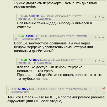
Лучше дырявить перфокарты, чем быть дырявым
смузихлебом
5.111
,
Аноним
(
111
), 09:05, 09/04/2022 [
^
] [
^^
] [
^^^
]
+
–
/
[
ответить
]
[
к модератору
]
Вот именно такими деды молодых вимеров и
считали.
4.115
,
деанон
(
?
), 12:45, 09/04/2022 [
^
] [
^^
] [
^^^
] [
ответить
]
+
–
/
[
↑
] [
к модератору
]
Вообще, неуместное сравнение. Ты уже через
нейроинтерфейс управляешь компьютером или
анальным джойстиком?
5.116
,
Аноним
(
116
), 07:38, 10/04/2022 [
^
] [
^^
] [
^^^
]
+
–
/
[
ответить
]
[
к модератору
]
Как только доступный нейроинтерфейс
появится — так сразу.
Про анальный джойстик не понял, полагаю, это что-
то глубоко личное.
–1
2.39
,
Аноним
(
39
), 12:58, 06/04/2022 [
^
] [
^^
] [
^^^
] [
ответить
]
[
↓
] [
↑
]
+
–
[
к модератору
]
/
Тем, что Emacs — это не IDE, а программируемое рабочее
окружение (или ОС, если угодно).