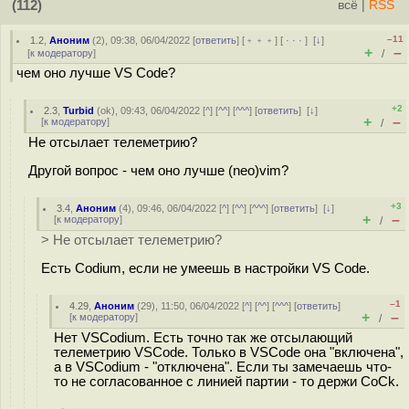
(112)
всё
|
RSS
–11
1.2
,
Аноним
(
2
), 09:38, 06/04/2022 [
ответить
] [
﹢﹢﹢
] [
· · ·
]
[
↓
]
+
–
[
к модератору
]
/
чем оно лучше VS Code?
+2
2.3
,
Turbid
(
ok
), 09:43, 06/04/2022 [
^
] [
^^
] [
^^^
] [
ответить
]
[
↓
]
+
–
[
к модератору
]
/
Не отсылает телеметрию?
Другой вопрос - чем оно лучше (neo)vim?
+3
3.4
,
Аноним
(
4
), 09:46, 06/04/2022 [
^
] [
^^
] [
^^^
] [
ответить
]
[
↓
]
+
–
[
к модератору
]
/
> Не отсылает телеметрию?
Есть Codium, если не умеешь в настройки VS Code.
–1
4.29
,
Аноним
(
29
), 11:50, 06/04/2022 [
^
] [
^^
] [
^^^
] [
ответить
]
+
–
[
к модератору
]
/
Нет VSCodium. Есть точно так же отсылающий
телеметрию VSCode. Только в VSCode она "включена",
а в VSCodium - "отключена". Если ты замечаешь что-
то не согласованное с линией партии - то держи СоСk.