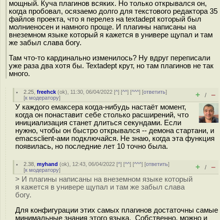
мощный. Куча плагинов всяких. Но только открывался он,
когда пробовал, осязаемо долго для текстового редактора 35
файлов проекта, что я перелез на textadept который был
молниеносен и намного проще. И плагины написаны на
внеземном языке который я кажется в универе щупал и там
же забыл слава богу.
Там что-то кардинально изменилось? Ну вдруг переписали
уже раза два хотя бы. Textadept крут, но там плагинов не так
много.
2.25
,
freehck
(
ok
), 11:30, 06/04/2022 [
^
] [
^^
] [
^^^
] [
ответить
]
+
–
/
[
к модератору
]
У каждого емаксера когда-нибудь настаёт момент,
когда он понаставит себе столько расширений, что
инициализация станет длиться секундами. Если
нужно, чтобы он быстро открывался -- демона стартани, и
emacsclient-ами подключайся. Не знаю, когда эта функция
появилась, но последние лет 10 точно была.
2.38
,
myhand
(
ok
), 12:43, 06/04/2022 [
^
] [
^^
] [
^^^
] [
ответить
]
+
–
/
[
к модератору
]
> И плагины написаны на внеземном языке который
я кажется в универе щупал и там же забыл слава
богу.
Для конфигурации этих самых плагинов достаточны самые
минимальные знания этого языка. Собственно, можно и