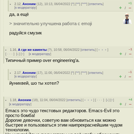
+1
2.12
,
Аноним
(
12
), 10:13, 06/04/2022 [
^
] [
^^
] [
^^^
] [
ответить
]
+
–
[
к модератору
]
/
да, а ещё
> значительно улучшена работа с emoji
радуйся смузик
–1
1.16
,
А где же каменты
(
?
), 10:58, 06/04/2022 [
ответить
] [
﹢﹢﹢
]
+
–
[
· · ·
]
[
↓
] [
↑
] [
к модератору
]
/
Типичный пример over engineering’a.
–1
2.17
,
Аноним
(
17
), 11:00, 06/04/2022 [
^
] [
^^
] [
^^^
] [
ответить
]
+
–
[
к модератору
]
/
йунихвей, шо ты хотел?
+4
1.18
,
Аноним
(
18
), 11:04, 06/04/2022 [
ответить
] [
﹢﹢﹢
] [
· · ·
]
[
↓
] [
↑
]
+
–
[
к модератору
]
/
Emacs это чудо текстовых редакторов. Emacs-Evil это
просто бомба!
Дорогие девочки, советую вам обновиться как можно
быстрее и пользоваться этим наипрекраснейшим чудом
технологии.