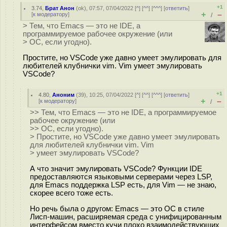
+1
3.74
,
Брат Анон
(
ok
), 07:57, 07/04/2022 [
^
] [
^^
] [
^^^
] [
ответить
]
+
–
[
к модератору
]
/
> Тем, что Emacs — это не IDE, а
программируемое рабочее окружение (или
> ОС, если угодно).
Простите, но VSCode уже давно умеет эмулировать для
любителей клубнички vim. Vim умеет эмулировать
VSCode?
+1
4.80
,
Аноним
(
39
), 10:25, 07/04/2022 [
^
] [
^^
] [
^^^
] [
ответить
]
+
–
[
к модератору
]
/
>> Тем, что Emacs — это не IDE, а программируемое
рабочее окружение (или
>> ОС, если угодно).
> Простите, но VSCode уже давно умеет эмулировать
для любителей клубнички vim. Vim
> умеет эмулировать VSCode?
А что значит эмулировать VSCode? Функции IDE
предоставляются языковыми серверами через LSP,
для Emacs поддержка LSP есть, для Vim — не знаю,
скорее всего тоже есть.
Но речь была о другом: Emacs — это ОС в стиле
Лисп-машин, расширяемая среда с унифицированным
интерфейсом вместо кучи плохо взаимодействующих