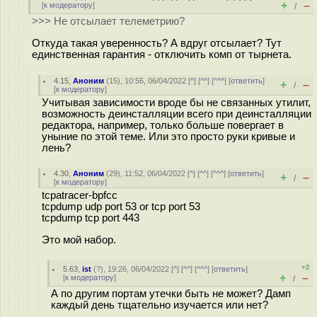
+
–
[
к модератору
]
/
>>> Не отсылает телеметрию?
Откуда такая уверенность? А вдруг отсылает? Тут
единственная гарантия - отключить комп от тырнета.
4.15
,
Аноним
(
15
), 10:56, 06/04/2022 [
^
] [
^^
] [
^^^
] [
ответить
]
+
–
/
[
к модератору
]
Учитывая зависимости вроде бы не связанных утилит,
возможность деинсталляции всего при деинсталляции
редактора, например, только больше повергает в
уныние по этой теме. Или это просто руки кривые и
лень?
4.30
,
Аноним
(
29
), 11:52, 06/04/2022 [
^
] [
^^
] [
^^^
] [
ответить
]
+
–
/
[
к модератору
]
tcpatracer-bpfcc
tcpdump udp port 53 or tcp port 53
tcpdump tcp port 443
Это мой набор.
+2
5.63
,
ist
(
?
), 19:26, 06/04/2022 [
^
] [
^^
] [
^^^
] [
ответить
]
+
–
[
к модератору
]
/
А по другим портам утечки быть не может? Дамп
каждый день тщательно изучается или нет?