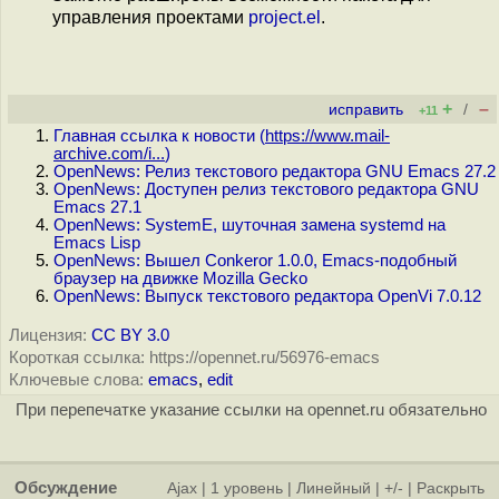
управления проектами
project.el
.
+
–
исправить
/
+11
Главная ссылка к новости (
https://www.mail-
archive.com/i...
)
OpenNews: Релиз текстового редактора GNU Emacs 27.2
OpenNews: Доступен релиз текстового редактора GNU
Emacs 27.1
OpenNews: SystemE, шуточная замена systemd на
Emacs Lisp
OpenNews: Вышел Conkeror 1.0.0, Emacs-подобный
браузер на движке Mozilla Gecko
OpenNews: Выпуск текстового редактора OpenVi 7.0.12
Лицензия:
CC BY 3.0
Короткая ссылка: https://opennet.ru/56976-emacs
Ключевые слова:
emacs
,
edit
При перепечатке указание ссылки на opennet.ru обязательно
Обсуждение
Ajax
|
1 уровень
|
Линейный
|
+/-
|
Раскрыть