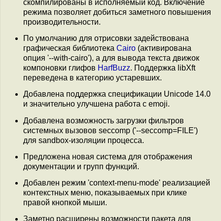
скомпилированы в исполняемый код. Включение
режима позволяет добиться заметного повышения
производительности.
По умолчанию для отрисовки задействована
графическая библиотека
Cairo
(активирована
опция '--with-cairo'), а для вывода текста движок
компоновки глифов
HarfBuzz
. Поддержка libXft
переведена в категорию устаревших.
Добавлена поддержка спецификации Unicode 14.0
и значительно улучшена работа с emoji.
Добавлена возможность загрузки фильтров
системных вызовов seccomp ('--seccomp=FILE')
для sandbox-изоляции процесса.
Предложена новая система для отображения
документации и групп функций.
Добавлен режим 'context-menu-mode' реализацией
контекстных меню, показываемых при клике
правой кнопкой мыши.
Заметно расширены возможности пакета для