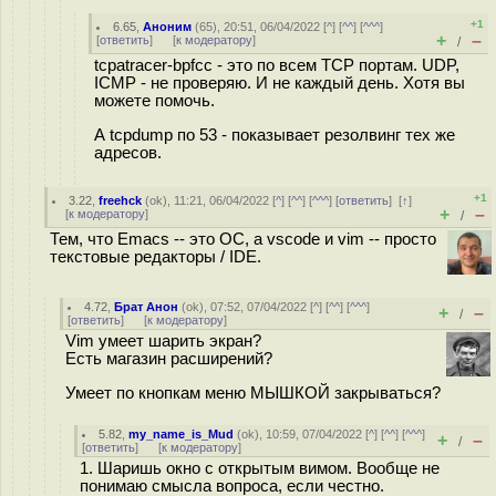
+1
6.65
,
Аноним
(
65
), 20:51, 06/04/2022 [
^
] [
^^
] [
^^^
]
+
–
[
ответить
]
[
к модератору
]
/
tcpatracer-bpfcc - это по всем ТСР портам. UDP,
ICMP - не проверяю. И не каждый день. Хотя вы
можете помочь.
А tcpdump по 53 - показывает резолвинг тех же
адресов.
+1
3.22
,
freehck
(
ok
), 11:21, 06/04/2022 [
^
] [
^^
] [
^^^
] [
ответить
]
[
↑
]
+
–
[
к модератору
]
/
Тем, что Emacs -- это ОС, а vscode и vim -- просто
текстовые редакторы / IDE.
4.72
,
Брат Анон
(
ok
), 07:52, 07/04/2022 [
^
] [
^^
] [
^^^
]
+
–
/
[
ответить
]
[
к модератору
]
Vim умеет шарить экран?
Есть магазин расширений?
Умеет по кнопкам меню МЫШКОЙ закрываться?
5.82
,
my_name_is_Mud
(
ok
), 10:59, 07/04/2022 [
^
] [
^^
] [
^^^
]
+
–
/
[
ответить
]
[
к модератору
]
1. Шаришь окно с открытым вимом. Вообще не
понимаю смысла вопроса, если честно.