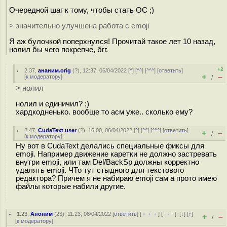
Очередной шаг к тому, чтобы стать ОС ;)
> значительно улучшена работа с emoji
Я аж булочкой поперхнулся! Прочитай такое лет 10 назад,
нолил бы чего покрепче, бгг.
+2
2.37
,
ананим.orig
(
?
), 12:37, 06/04/2022 [
^
] [
^^
] [
^^^
] [
ответить
]
+
–
[
к модератору
]
/
> нолил
нолил и единичил? ;)
хардкодненько. вообще то асм уже.. сколько ему?
2.47
,
CudaText user
(
?
), 16:00, 06/04/2022 [
^
] [
^^
] [
^^^
] [
ответить
]
+
–
/
[
к модератору
]
Ну вот в CudaText делались специальные фиксы для
emoji. Например движение каретки не должно застревать
внутри emoji, или там Del/BackSp должны корректно
удалять emoji. ЧТо тут стыдного для текстового
редактора? Причем я не набираю emoji сам а прото имею
файлы которые набили другие.
1.23
,
Аноним
(
23
), 11:23, 06/04/2022 [
ответить
] [
﹢﹢﹢
] [
· · ·
]
[
↓
] [
↑
]
+
–
/
[
к модератору
]