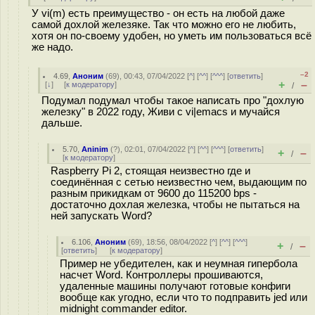
У vi(m) есть преимущество - он есть на любой даже
самой дохлой железяке. Так что можно его не любить,
хотя он по-своему удобен, но уметь им пользоваться всё
же надо.
–2
4.69
,
Аноним
(
69
), 00:43, 07/04/2022 [
^
] [
^^
] [
^^^
] [
ответить
]
+
–
[
↓
] [
к модератору
]
/
Подумал подумал чтобы такое написать про "дохлую
железку" в 2022 году, Живи с vi|emacs и мучайся
дальше.
5.70
,
Aninim
(
?
), 02:01, 07/04/2022 [
^
] [
^^
] [
^^^
] [
ответить
]
+
–
/
[
к модератору
]
Raspberry Pi 2, стоящая неизвестно где и
соединённая с сетью неизвестно чем, выдающим по
разным прикидкам от 9600 до 115200 bps -
достаточно дохлая железка, чтобы не пытаться на
ней запускать Word?
6.106
,
Аноним
(
69
), 18:56, 08/04/2022 [
^
] [
^^
] [
^^^
]
+
–
/
[
ответить
]
[
к модератору
]
Пример не убедителен, как и неумная гипербола
насчет Word. Контроллеры прошиваются,
удаленные машины получают готовые конфиги
вообще как угодно, если что то подправить jed или
midnight commander editor.