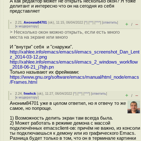
А как редактор может не открыть несколько окон? Я тоже
делитант и интересно что он на сегодня из себя
представляет
2.21
,
Аноним84701
(
ok
), 11:15, 06/04/2022 [
^
] [
^^
] [
^^^
] [
ответить
]
+
–
/
[
к модератору
]
> Несколько окон можно открыть, если есть много
места на экране или много
И "внутри" себя и "снаружи".
http://xahlee.info/emacs/emacs/i/emacs_screenshot_Dan_Lent
z_2014-03-12.png
http://xahlee.info/emacs/emacs/i/emacs_2_windows_workflow
_2018-06-21_j7bjh.pn
Только называют их фреймами:
https://www.gnu.org/software/emacs/manual/html_node/emacs
/Frames.html
2.24
,
freehck
(
ok
), 11:27, 06/04/2022 [
^
] [
^^
] [
^^^
] [
ответить
]
+
–
/
[
к модератору
]
Аноним84701 уже в целом ответил, но я отвечу то же
самое, но попроще.
1) Возможность делить экран там всегда была.
2) Может работать в режиме демона с массой
подключённых emacsclient-ов: причём не важно, из консоли
ты подключаешься к демону или из графического Emacs.
Разница будет только в том, что он в терминале картинки