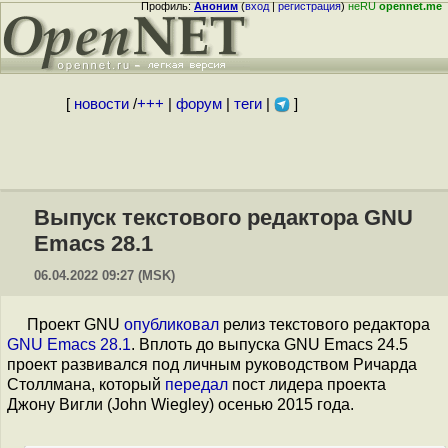
Профиль:
Аноним
(
вход
|
регистрация
)
неRU
opennet.me
[
новости
/
+++
|
форум
|
теги
|
]
Выпуск текстового редактора GNU
Emacs 28.1
06.04.2022 09:27 (MSK)
Проект GNU
опубликовал
релиз текстового редактора
GNU Emacs 28.1
. Вплоть до выпуска GNU Emacs 24.5
проект развивался под личным руководством Ричарда
Столлмана, который
передал
пост лидера проекта
Джону Вигли (John Wiegley) осенью 2015 года.