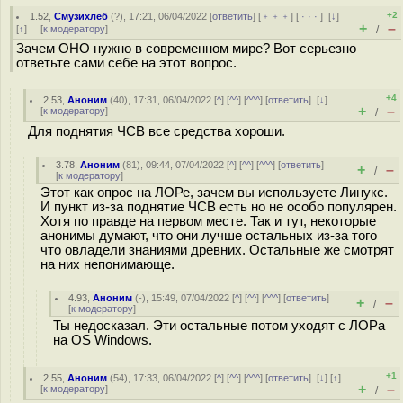
+2
1.52
,
Смузихлёб
(
?
), 17:21, 06/04/2022 [
ответить
] [
﹢﹢﹢
] [
· · ·
]
[
↓
]
+
–
[
↑
] [
к модератору
]
/
Зачем ОНО нужно в современном мире? Вот серьезно
ответьте сами себе на этот вопрос.
+4
2.53
,
Аноним
(
40
), 17:31, 06/04/2022 [
^
] [
^^
] [
^^^
] [
ответить
]
[
↓
]
+
–
[
к модератору
]
/
Для поднятия ЧСВ все средства хороши.
3.78
,
Аноним
(
81
), 09:44, 07/04/2022 [
^
] [
^^
] [
^^^
] [
ответить
]
+
–
/
[
к модератору
]
Этот как опрос на ЛОРе, зачем вы используете Линукс.
И пункт из-за поднятие ЧСВ есть но не особо популярен.
Хотя по правде на первом месте. Так и тут, некоторые
анонимы думают, что они лучше остальных из-за того
что овладели знаниями древних. Остальные же смотрят
на них непонимающе.
4.93
,
Аноним
(
-
), 15:49, 07/04/2022 [
^
] [
^^
] [
^^^
] [
ответить
]
+
–
/
[
к модератору
]
Ты недосказал. Эти остальные потом уходят с ЛОРа
на OS Windows.
+1
2.55
,
Аноним
(
54
), 17:33, 06/04/2022 [
^
] [
^^
] [
^^^
] [
ответить
]
[
↓
] [
↑
]
+
–
[
к модератору
]
/