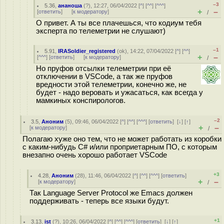
–3
5.36
,
ананоша
(
?
), 12:27, 06/04/2022 [
^
] [
^^
] [
^^^
]
+
–
[
ответить
]
[
к модератору
]
/
О привет. А ты все плачешься, что кодиум тебя
эксперта по телеметрии не слушают)
–1
5.91
,
IRASoldier_registered
(
ok
), 14:22, 07/04/2022 [
^
] [
^^
]
+
–
[
^^^
] [
ответить
]
[
к модератору
]
/
Но пруфов отсылки телеметрии при её
отключении в VSCode, а так же пруфов
вредности этой телеметрии, конечно же, не
будет - надо веровать и ужасаться, как всегда у
мамкиных конспирологов.
–2
3.5
,
Аноним
(
5
), 09:46, 06/04/2022 [
^
] [
^^
] [
^^^
] [
ответить
]
[
↓
] [
↑
]
+
–
[
к модератору
]
/
Полагаю хуже оно тем, что не может работать из коробки
с каким-нибудь C# и/или проприетарным ПО, с которым
внезапно очень хорошо работает VSСode
+3
4.28
,
Аноним
(
28
), 11:46, 06/04/2022 [
^
] [
^^
] [
^^^
] [
ответить
]
+
–
[
к модератору
]
/
Так Language Server Protocol же Emacs должен
поддерживать - теперь все языки будут.
+1
3.13
,
ist
(
?
), 10:26, 06/04/2022 [
^
] [
^^
] [
^^^
] [
ответить
]
[
↓
] [
↑
]