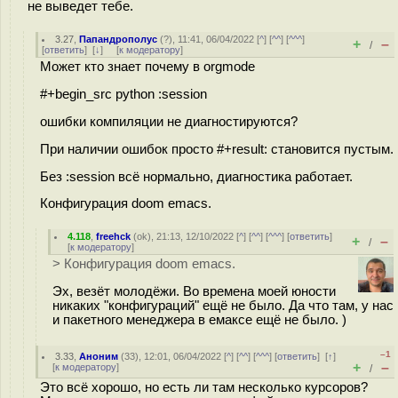
не выведет тебе.
3.27
,
Папандрополус
(
?
), 11:41, 06/04/2022 [
^
] [
^^
] [
^^^
]
+
–
/
[
ответить
]
[
↓
] [
к модератору
]
Может кто знает почему в orgmode
#+begin_src python :session
ошибки компиляции не диагностируются?
При наличии ошибок просто #+result: становится пустым.
Без :session всё нормально, диагностика работает.
Конфигурация doom emacs.
4.118
,
freehck
(
ok
), 21:13, 12/10/2022 [
^
] [
^^
] [
^^^
] [
ответить
]
+
–
/
[
к модератору
]
> Конфигурация doom emacs.
Эх, везёт молодёжи. Во времена моей юности
никаких "конфигураций" ещё не было. Да что там, у нас
и пакетного менеджера в емаксе ещё не было. )
–1
3.33
,
Аноним
(
33
), 12:01, 06/04/2022 [
^
] [
^^
] [
^^^
] [
ответить
]
[
↑
]
+
–
[
к модератору
]
/
Это всё хорошо, но есть ли там несколько курсоров?