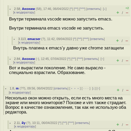
+2
2.58
,
Аноним
(
58
), 17:46, 06/04/2022 [
^
] [
^^
] [
^^^
] [
ответить
]
[
↓
]
+
–
[
к модератору
]
/
Внутри терминала vscode можно запустить emacs.
Внутри терминала emacs vscode не запустить.
3.113
,
emacser
(
?
), 11:42, 09/04/2022 [
^
] [
^^
] [
^^^
] [
ответить
]
+
–
/
[
к модератору
]
Внутрь плагина к emacs'у давно уже chrome затащили
2.84
,
Аноним
(
-
), 12:45, 07/04/2022 [
^
] [
^^
] [
^^^
] [
ответить
]
[
↑
]
+
–
/
[
к модератору
]
Вот и вырастили поколение. Не само вырасло -
специально взрастили. Образование.
1.8
,
m
(
??
), 09:56, 06/04/2022 [
ответить
] [
﹢﹢﹢
] [
· · ·
]
[
↓
] [
↑
]
+
–
/
[
к модератору
]
Несколько окон можно открыть, если есть много места на
экране или много мониторов? Похоже и vim также страдает.
Вопрос в качестве ознакомления, так как не использую оба
редактора.
2.11
,
йу
(
?
), 10:11, 06/04/2022 [
^
] [
^^
] [
^^^
] [
ответить
]
+
–
/
[
к модератору
]