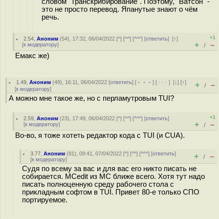
словом "Транскрибирование". Поэтому, "Ватсон" -
это не просто перевод. Япанутые знают о чём
речь.
+1
2.54
,
Аноним
(
54
), 17:32, 06/04/2022 [
^
] [
^^
] [
^^^
] [
ответить
]
[
↑
]
+
–
[
к модератору
]
/
Емакс же)
1.49
,
Аноним
(
49
), 16:11, 06/04/2022 [
ответить
] [
﹢﹢﹢
] [
· · ·
]
[
↓
] [
↑
]
+
–
/
[
к модератору
]
А можно мне такое же, но с перламутровым TUI?
+1
2.59
,
Аноним
(
23
), 17:49, 06/04/2022 [
^
] [
^^
] [
^^^
] [
ответить
]
+
–
[
к модератору
]
/
Во-во, я тоже хотеть редактор кода с TUI (и CUA).
3.77
,
Аноним
(
81
), 09:41, 07/04/2022 [
^
] [
^^
] [
^^^
] [
ответить
]
+
–
/
[
к модератору
]
Судя по всему за вас и для вас его никто писать не
собирается. MCedit из MC ближе всего. Хотя тут надо
писать полноценную среду рабочего стола с
прикладным софтом в TUI. Привет 80-е только СПО
портируемое.