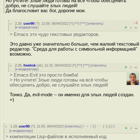
Но учтите! Злые люди готовы на всё чтобы обесценить
добро, не слушайте злых людей!
Да благословит вас бог, дорогие мои.
–1
2.20
,
user90
(
?
), 11:09, 06/04/2022 [
^
] [
^^
] [
^^^
] [
ответить
]
+
–
[
к модератору
]
/
> Emacs это чудо текстовых редакторов.
Это давно уже значительно больше, чем жалкий текстовый
редактор. "Среда для работы с символьной информацией"
возможно.
2.26
,
freehck
(
ok
), 11:32, 06/04/2022 [
^
] [
^^
] [
^^^
] [
ответить
]
+
–
/
[
к модератору
]
> Emacs-Evil это просто бомба!
> Но учтите! Злые люди готовы на всё чтобы
обесценить добро, не слушайте злых людей!
Тонко. Да, evil-mode -- он именно для злых людей создан.
=)
1.19
,
user90
(
?
), 11:05, 06/04/2022 [
ответить
] [
﹢﹢﹢
] [
· · ·
]
[
↓
] [
↑
]
+
–
/
[
к модератору
]
> компиляции Lisp-файлов в исполняемый код