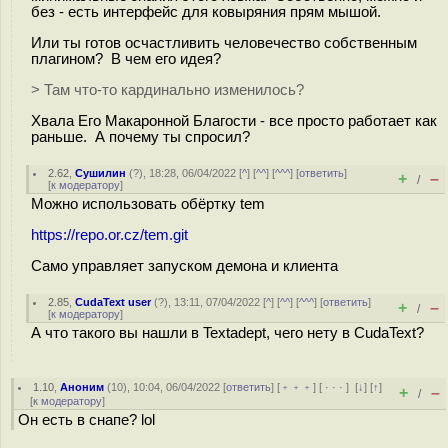
без - есть интерфейс для ковыряния прям мышой.
Или ты готов осчастливить человечество собственным
плагином? В чем его идея?
> Там что-то кардинально изменилось?
Хвала Его Макаронной Благости - все просто работает как
раньше. А почему ты спросил?
2.62
,
Сушилин
(
?
), 18:28, 06/04/2022 [
^
] [
^^
] [
^^^
] [
ответить
]
+
–
/
[
к модератору
]
Можно использовать обёртку tem
https://repo.or.cz/tem.git
Само управляет запуском демона и клиента
2.85
,
CudaText user
(
?
), 13:11, 07/04/2022 [
^
] [
^^
] [
^^^
] [
ответить
]
+
–
/
[
к модератору
]
А что такого вы нашли в Textadept, чего нету в CudaText?
1.10
,
Аноним
(
10
), 10:04, 06/04/2022 [
ответить
] [
﹢﹢﹢
] [
· · ·
]
[
↓
] [
↑
]
+
–
/
[
к модератору
]
Он есть в снапе? lol