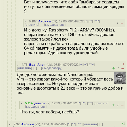
Вот и получается, что сабж "выбирают сердцем"
но тут как бы инженерная область, эмоции вредны
:)
6.107
,
Аноним
(
69
), 19:00, 08/04/2022 [
^
] [
^^
] [
^^^
]
+
–
/
[
ответить
]
[
к модератору
]
И в догонку, Raspberry Pi 2 - ARMv7 (900MHz),
оперативная память - 1Gb, это сейчас дохлое
железо такое? лол кек
парень ты не работал на реально дохлом железе с
64 кб памяти - и даже тогда были удобные
редакторы. Иди в школу уроки делай,
–1
4.73
,
Брат Анон
(
ok
), 07:54, 07/04/2022 [
^
] [
^^
] [
^^^
]
+
–
[
ответить
]
[
↑
] [
к модератору
]
/
Для дохлого железа есть Nano или jed.
Vim -- это изврат какой-то, который убивает весь
юзер экспириенс. Не уметь поддерживать
основные шорткаты в 21 веке -- это за гранью добра и
зла.
5.114
,
деанон
(
?
), 12:39, 09/04/2022 [
^
] [
^^
] [
^^^
] [
ответить
]
+
–
/
[
к модератору
]
Что ты, чёрт побери, несёшь?
+1
2.32
,
Аноним
(
29
), 11:54, 06/04/2022 [
^
] [
^^
] [
^^^
] [
ответить
]
[
↑
]