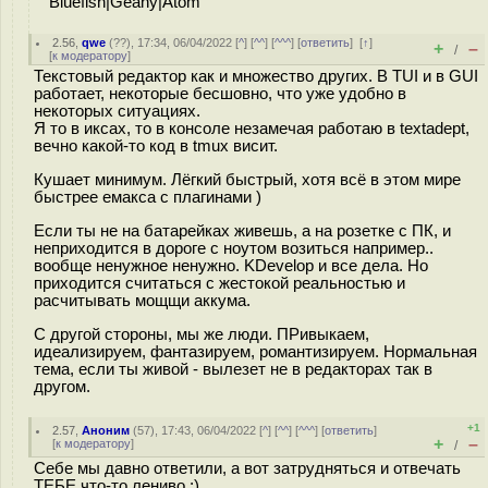
Bluefish|Geany|Atom
2.56
,
qwe
(
??
), 17:34, 06/04/2022 [
^
] [
^^
] [
^^^
] [
ответить
]
[
↑
]
+
–
/
[
к модератору
]
Текстовый редактор как и множество других. В TUI и в GUI
работает, некоторые бесшовно, что уже удобно в
некоторых ситуациях.
Я то в иксах, то в консоле незамечая работаю в textadept,
вечно какой-то код в tmux висит.
Кушает минимум. Лёгкий быстрый, хотя всё в этом мире
быстрее емакса с плагинами )
Если ты не на батарейках живешь, а на розетке с ПК, и
неприходится в дороге с ноутом возиться например..
вообще ненужное ненужно. KDevelop и все дела. Но
приходится считаться с жестокой реальностью и
расчитывать мощщи аккума.
С другой стороны, мы же люди. ПРивыкаем,
идеализируем, фантазируем, романтизируем. Нормальная
тема, если ты живой - вылезет не в редакторах так в
другом.
+1
2.57
,
Аноним
(
57
), 17:43, 06/04/2022 [
^
] [
^^
] [
^^^
] [
ответить
]
+
–
[
к модератору
]
/
Себе мы давно ответили, а вот затрудняться и отвечать
ТЕБЕ что-то лениво ;)