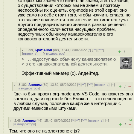
которых мы знаем что ничего не знаем, а есть знания,
о существовании которых мы не знаем и поэтому
неспособны их оценить. org-mode из этой серии: оно
уже само по себе стоит того, чтобы изучить emacs, но
это знание появляется только если постигается куча
другого предварительного знания в рамках решения
определённого количества насущных проблем,
недоступных обычному канавокопателю в его
канавокопательной деятельности.
5.99
,
Брат Анон
(
ok
), 09:43, 08/04/2022 [
^
] [
^^
] [
^^^
]
+
–
/
[
ответить
]
[
к модератору
]
> . . .недоступных обычному канавокопателю
> в его канавокопательной деятельности.
Эффективный манагер (с). Апдейтед.
3.102
,
Аноним
(
39
), 13:39, 08/04/2022 [
^
] [
^^
] [
^^^
] [
ответить
]
[
↑
]
+
–
/
[
к модератору
]
Где-то был проект org-mode для VS Code, но кажется оно
заглохло, да и org-mode без Емакса — это неполноценно
в любом случае, половина кайфа же в интеграции с
другими емаксовыми штуками.
+3
2.46
,
Аноним
(
46
), 15:40, 06/04/2022 [
^
] [
^^
] [
^^^
] [
ответить
]
[
↑
]
+
–
[
к модератору
]
/
Тем, что оно не на электроне с js?