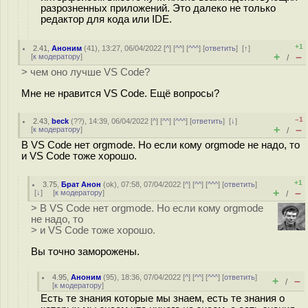
разрозненных приложений. Это далеко не только
редактор для кода или IDE.
+1
2.41
,
Аноним
(
41
), 13:27, 06/04/2022 [
^
] [
^^
] [
^^^
] [
ответить
]
[
↑
]
+
–
[
к модератору
]
/
> чем оно лучше VS Code?
Мне не нравится VS Code. Ещё вопросы?
–1
2.43
,
beck
(
??
), 14:39, 06/04/2022 [
^
] [
^^
] [
^^^
] [
ответить
]
[
↓
]
+
–
[
к модератору
]
/
В VS Code нет orgmode. Но если кому orgmode не надо, то
и VS Code тоже хорошо.
+1
3.75
,
Брат Анон
(
ok
), 07:58, 07/04/2022 [
^
] [
^^
] [
^^^
] [
ответить
]
+
–
[
↓
] [
к модератору
]
/
> В VS Code нет orgmode. Но если кому orgmode
не надо, то
> и VS Code тоже хорошо.
Вы точно заморожены.
4.95
,
Аноним
(
95
), 18:36, 07/04/2022 [
^
] [
^^
] [
^^^
] [
ответить
]
+
–
/
[
к модератору
]
Есть те знания которые мы знаем, есть те знания о