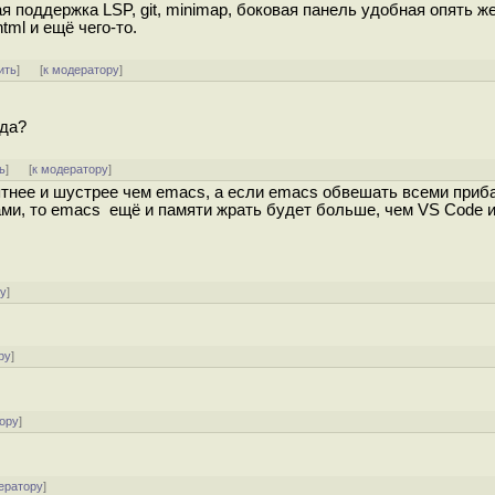
 поддержка LSP, git, minimap, боковая панель удобная опять же
tml и ещё чего-то.
ить
]
[
к модератору
]
 да?
ь
]
[
к модератору
]
иятнее и шустрее чем emacs, а если emacs обвешать всеми при
ми, то emacs ещё и памяти жрать будет больше, чем VS Code 
ру
]
ру
]
ору
]
ератору
]