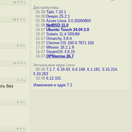
+
–
/
+2
Дистрибутивы:
05.08
Tails 7.10.1
04.08
Deepin 25.2.1
+
–
/
+5
03.08
Azure Linux 3.0.20260803
01.08
NetBSD 11.0
24.07
Ubuntu Touch 24.04 2.0
23.07
Solaris 11.4 SRU94
21.07
Omarchy 3.8.4
19.07
Chrome OS 150.0.7871.150
+
–
/
17.07
Whonix 18.2.1.9
16.07
SteamOS 3.8.15
16.07
OPNsense 26.7
+
–
/
–7
Актуальные ядра Linux:
06.08
7.1.7
,
6.18.43
,
6.6.149
,
6.1.181
,
5.15.214
,
5.10.263
03.08
6.12.101
+
–
/
Изменения в ядре 7.2
ать без
+
–
/
+
–
/