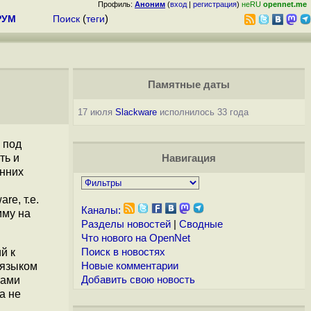
Профиль:
Аноним
(
вход
|
регистрация
)
неRU
opennet.me
РУМ
Поиск
(
теги
)
Памятные даты
17 июля
Slackware
исполнилось 33 года
под
ть и
Навигация
онних
e, т.е.
Каналы:
мму на
Разделы новостей
|
Сводные
Что нового на OpenNet
й к
Поиск в новостях
 языком
Новые комментарии
тами
Добавить свою новость
а не