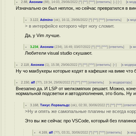
2.88
,
Аноним
(
88
), 14:03, 29/06/2022 [
^
] [
^^
] [
^^^
] [
ответить
]
[
↓
] [
↑
] [
к мод
Изначально он был неплох, но сейчас превратился в вине
3.122
,
Admino
(
ok
), 16:11, 29/06/2022 [
^
] [
^^
] [
^^^
] [
ответить
]
[
к мо
> в интерфейсе которого чёрт ногу сломит.
Да, у Vim лучше.
3.234
,
Аноним
(
234
), 16:49, 03/07/2022 [
^
] [
^^
] [
^^^
] [
ответить
]
[
к м
Любители visual studio скушают.
2.118
,
Аноним
(
1
), 15:38, 29/06/2022 [
^
] [
^^
] [
^^^
] [
ответить
]
[
↑
] [
к модер
Ну чо макбукеры которые кодят в кафешке на виме что 
2.150
,
alf
(
??
), 19:34, 29/06/2022 [
^
] [
^^
] [
^^^
] [
ответить
]
[
к модератору
]
Внезапно да. И LSP от мелкомягких решает. Можно, коне
нормальной подсветки и автодополнения, это боль. Ну и
3.168
,
Тинус Лорвальдс
(
ok
), 02:30, 30/06/2022 [
^
] [
^^
] [
^^^
] [
ответи
>Ну и опять же самопальные плагины не всегда кор
Это вы же сейчас про VSCode, который без плагино
4.169
,
alf
(
??
), 03:31, 30/06/2022 [
^
] [
^^
] [
^^^
] [
ответить
]
[
к мо