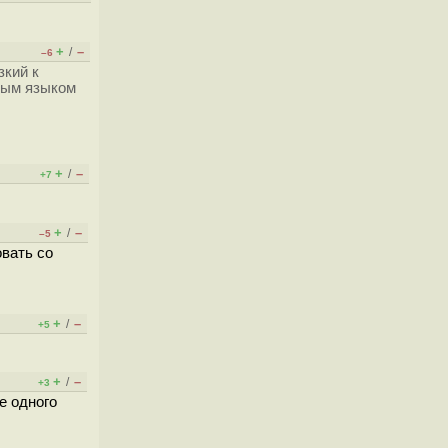
+
–
/
–6
зкий к
арым языком
+
–
/
+7
+
–
/
–5
овать со
+
–
/
+5
+
–
/
+3
е одного