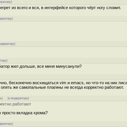
ератору
]
грет из всего и вся, в интерфейсе которого чёрт ногу сломит.
дератору
]
одератору
]
атору
]
батор жил дольше, все меня минусанули?
чно, бесконечно восхищаться vim и emacs, но что-то на них пис
 опять же самопальные плагины не всегда корректно работают.
ть
]
[
к модератору
]
ректно работают
в просто вкладка хрома?
дератору
]