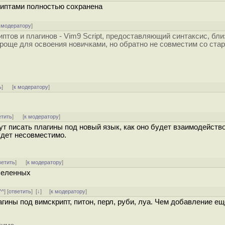
риптами полностью сохранена
 модератору
]
птов и плагинов - Vim9 Script, предоставляющий синтаксис, бли
с проще для освоения новичками, но обратно не совместим со ст
ь
]
[
к модератору
]
етить
]
[
к модератору
]
т писать плагины под новый язык, как оно будет взаимодейств
удет несовместимо.
ветить
]
[
к модератору
]
селенных
^^
] [
ответить
]
[
↓
] [
к модератору
]
гины под вимскрипт, питон, перл, руби, луа. Чем добавление ещ