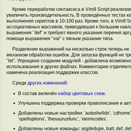
Кроме переработки синтаксиса в Vim9 Script реали
увеличить производительность. В проведённых тестах к
выполнения скриптов в 10-100 раз. Кроме того, в Vim9 
ассоциативных массивов, приводившая к большим накл
выражения "def" и требуют явного указания перечня а
помощи выражения "var" с явным указание типа.
Разделение выражений на несколько строк теперь не
механизм обработки ошибок. Для запуска функций не тре
"let". Упрощено создание модулей - добавлена возможн
использования в других файлах. Комментарии отделяют
намечена реализация поддержки классов.
Среди
других изменений
:
В состав включён
набор цветовых схем
.
Улучшена поддержка проверки правописания и ав
Добавлены новые настройки: 'autoshelldir', 'cdhome', '
'spelloptions', 'thesaurusfunc', 'xtermcodes'.
Добавлены новые команды: argdedupe, balt, def, defcom