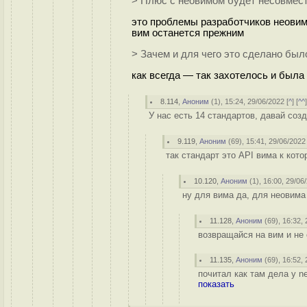
> Плюс с неовимом будет несовмес
это проблемы разработчиков неовима
вим останется прежним
> Зачем и для чего это сделано был
как всегда — так захотелось и была
8.114
,
Аноним
(
1
), 15:24, 29/06/2022 [
^
] [
^^
У нас есть 14 стандартов, давай со
9.119
,
Аноним
(
69
), 15:41, 29/06/2022 
так стандарт это API вима к кот
10.120
,
Аноним
(
1
), 16:00, 29/06
ну для вима да, для неовима
11.128
,
Аноним
(
69
), 16:32,
возвращайся на вим и не 
11.135
,
Аноним
(
69
), 16:52,
почитал как там дела у n
показать