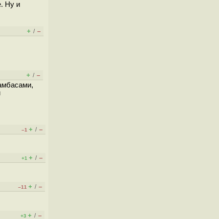
. Ну и
+
–
/
+
–
/
бамбасами,
и
+
–
/
–1
+
–
/
+1
+
–
/
–11
+
–
/
+3