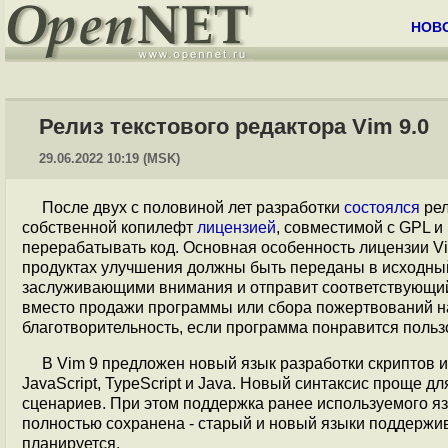
НОВ
Релиз текстового редактора Vim 9.0
29.06.2022 10:19 (MSK)
После двух с половиной лет разработки
состоялся
рел
собственной копилефт
лицензией
, совместимой с GPL и
перерабатывать код. Основная особенность лицензии Vi
продуктах улучшения должны быть переданы в исходный
заслуживающими внимания и отправит соответствующий за
вместо продажи программы или сбора пожертвований на
благотворительность, если программа понравится польз
В Vim 9 предложен новый язык разработки скриптов и 
JavaScript, TypeScript и Java. Новый синтаксис проще 
сценариев. При этом поддержка ранее используемого я
полностью сохранена - старый и новый языки поддержи
планируется.