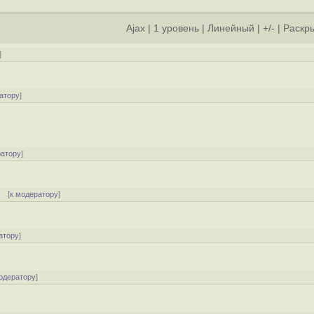
Ajax
|
1 уровень
|
Линейный
|
+/-
|
Раскры
]
атору
]
ратору
]
[
к модератору
]
атору
]
одератору
]