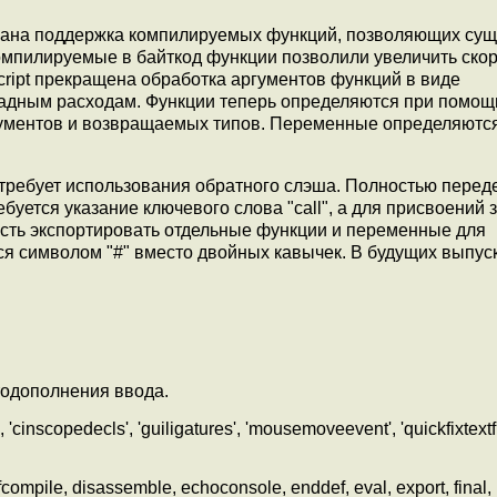
зована поддержка компилируемых функций, позволяющих су
омпилируемые в байткод функции позволили увеличить ско
Script прекращена обработка аргументов функций в виде
адным расходам. Функции теперь определяются при помощ
ргументов и возвращаемых типов. Переменные определяютс
 требует использования обратного слэша. Полностью перед
буется указание ключевого слова "call", а для присвоений 
ость экспортировать отдельные функции и переменные для
ся символом "#" вместо двойных кавычек. В будущих выпус
тодополнения ввода.
cinscopedecls', 'guiligatures', 'mousemoveevent', 'quickfixtextf
pile, disassemble, echoconsole, enddef, eval, export, final, 