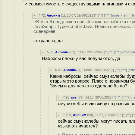
> совместимость с существующими плагинами и ск
4.72
,
Аноним
(
1
), 13:07, 29/06/2022 [
^
] [
^^
] [
^^^
] [
ответить
]
[
к
>В Vim 9 предложен новый язык разработки скри
JavaScript, TypeScript и Java. Новый синтакси
сценариев.
сохранена, да
5.83
,
Аноним
(
83
), 13:46, 29/06/2022 [
^
] [
^^
] [
^^^
] [
ответит
Набросы плохо у вас получаются, да
6.89
,
Аноним
(
1
), 14:04, 29/06/2022 [
^
] [
^^
] [
^^^
] [
отв
Какие набросы, сейчас смузихлебы буду
старым это вопрос. Плюс с неовимом б
Зачем и для чего это сделано было?
7.93
,
sys
(
??
), 14:10, 29/06/2022 [
^
] [
^^
] [
^^^
] [
от
смузихлебы и vim живут в разных в
7.105
,
Аноним
(
69
), 14:37, 29/06/2022 [
^
] [
^^
] [
^
сейчас смузихлебы могут писать пла
языка отличается?