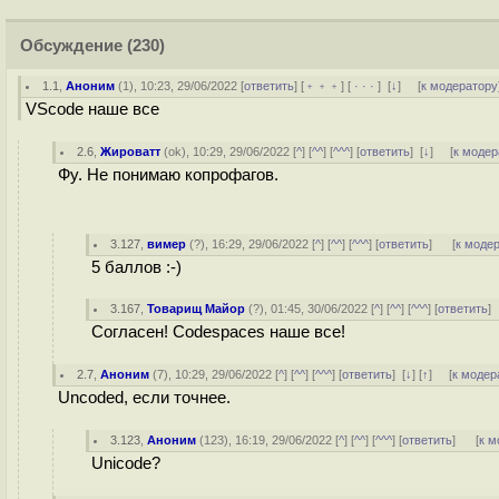
Обсуждение
(230)
1.1
,
Аноним
(
1
), 10:23, 29/06/2022 [
ответить
] [
﹢﹢﹢
] [
· · ·
]
[
↓
] [
к модератору
VScode наше все
2.6
,
Жироватт
(
ok
), 10:29, 29/06/2022 [
^
] [
^^
] [
^^^
] [
ответить
]
[
↓
] [
к модер
Фу. Не понимаю копрофагов.
3.127
,
вимер
(
?
), 16:29, 29/06/2022 [
^
] [
^^
] [
^^^
] [
ответить
]
[
к моде
5 баллов :-)
3.167
,
Товарищ Майор
(
?
), 01:45, 30/06/2022 [
^
] [
^^
] [
^^^
] [
ответить
]
Согласен! Codespaces наше все!
2.7
,
Аноним
(
7
), 10:29, 29/06/2022 [
^
] [
^^
] [
^^^
] [
ответить
]
[
↓
] [
↑
] [
к модер
Uncoded, если точнее.
3.123
,
Аноним
(
123
), 16:19, 29/06/2022 [
^
] [
^^
] [
^^^
] [
ответить
]
[
к м
Unicode?