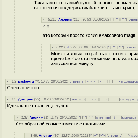
Таки там есть самый нужный плагин - нормальная
встроенная поддержка жабаскрипт, тайпскрипт, h
5.210
,
Аноним
(
210
), 20:53, 30/06/2022 [
^
] [
^^
] [
^^^
] [
ответ
> git
это который просто копия емаксового magit,
6.220
,
alf
(
??
), 00:08, 01/07/2022 [
^
] [
^^
] [
^^^
] [
ответит
Может и копия, но работает это всё пр
вроде LSP со статическими анализатора
запускаться минуту.
1.2
,
pashev.ru
(
?
), 10:23, 29/06/2022 [
ответить
] [
﹢﹢﹢
] [
· · ·
]
[
↑
] [
к модерато
Очень приятно.
1.3
,
Дмитрий
(
??
), 10:23, 29/06/2022 [
ответить
] [
﹢﹢﹢
] [
· · ·
]
[
↓
] [
к модерато
Идеальное стало ещё лучше!
2.37
,
Аноним
(
1
), 11:49, 29/06/2022 [
^
] [
^^
] [
^^^
] [
ответить
]
[
↓
] [
к модерат
без обратной совместимости с плагинами
3.69
,
Аноним
(
69
), 12:57, 29/06/2022 [
^
] [
^^
] [
^^^
] [
ответить
]
[
к мод