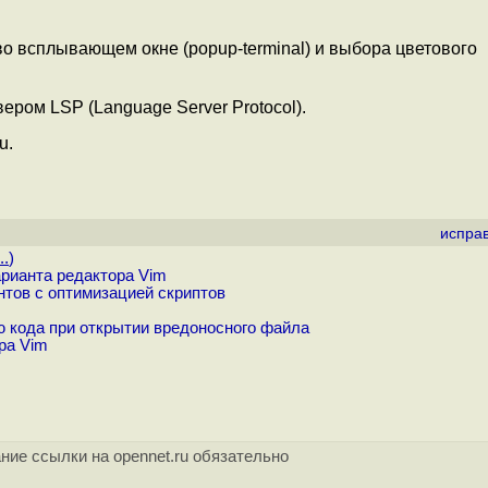
о всплывающем окне (popup-terminal) и выбора цветового
ром LSP (Language Server Protocol).
u.
испра
..
)
арианта редактора Vim
тов с оптимизацией скриптов
 кода при открытии вредоносного файла
ра Vim
ние ссылки на opennet.ru обязательно