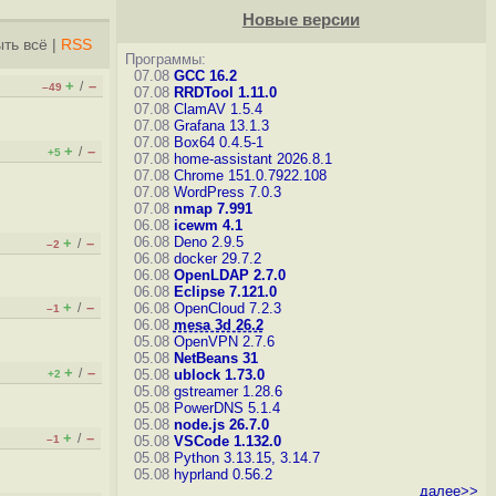
Новые версии
ть всё
|
RSS
Программы:
07.08
GCC 16.2
+
–
/
–49
07.08
RRDTool 1.11.0
07.08
ClamAV 1.5.4
07.08
Grafana 13.1.3
07.08
Box64 0.4.5-1
+
–
/
+5
07.08
home-assistant 2026.8.1
07.08
Chrome 151.0.7922.108
07.08
WordPress 7.0.3
07.08
nmap 7.991
06.08
icewm 4.1
06.08
Deno 2.9.5
+
–
/
–2
06.08
docker 29.7.2
06.08
OpenLDAP 2.7.0
06.08
Eclipse 7.121.0
+
–
/
06.08
OpenCloud 7.2.3
–1
06.08
mesa 3d 26.2
05.08
OpenVPN 2.7.6
05.08
NetBeans 31
+
–
/
05.08
ublock 1.73.0
+2
05.08
gstreamer 1.28.6
05.08
PowerDNS 5.1.4
05.08
node.js 26.7.0
+
–
/
–1
05.08
VSCode 1.132.0
05.08
Python 3.13.15, 3.14.7
05.08
hyprland 0.56.2
далее>>