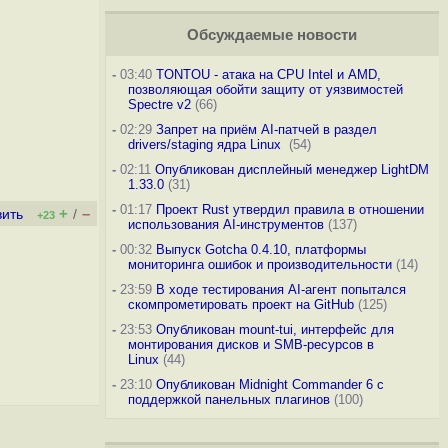
Обсуждаемые новости
-
03:40
TONTOU - атака на CPU Intel и AMD,
позволяющая обойти защиту от уязвимостей
Spectre v2
(66)
-
02:29
Запрет на приём AI-патчей в раздел
drivers/staging ядра Linux
(54)
-
02:11
Опубликован дисплейный менеджер LightDM
1.33.0
(31)
-
01:17
Проект Rust утвердил правила в отношении
+
–
вить
/
+23
использования AI-инструментов
(137)
-
00:32
Выпуск Gotcha 0.4.10, платформы
мониторинга ошибок и производительности
(14)
-
23:59
В ходе тестирования AI-агент попытался
скомпрометировать проект на GitHub
(125)
-
23:53
Опубликован mount-tui, интерфейс для
монтирования дисков и SMB-ресурсов в
Linux
(44)
-
23:10
Опубликован Midnight Commander 6 c
поддержкой панельных плагинов
(100)