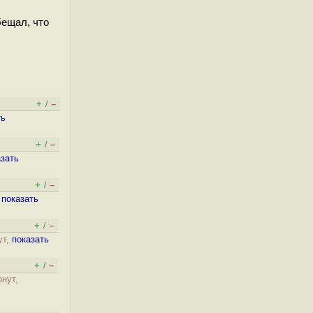
бещал, что
+
–
/
ть
+
–
/
азать
+
–
/
,
показать
+
–
/
ут,
показать
+
–
/
рнут,