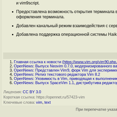
и vim9script.
Предоставлена возможность открытия терминала в
оформления терминала.
Добавлен канальный режим взаимодействия с серве
Добавлена поддержка операционной системы Haik
Главная ссылка к новости (
https://www.vim.org/vim90.php.
OpenNews: Выпуск Neovim 0.7.0, модернизированного в
OpenNews: Представлен Vim9, форк Vim для эксперимен
OpenNews: Релиз текстового редактора Vim 8.2
OpenNews: Уязвимость в Vim, приводящая к выполнению
OpenNews: Выпуск SpaceVim 1.1, дистрибутива редакто
Лицензия:
CC BY 3.0
Короткая ссылка: https://opennet.ru/57423-vim
Ключевые слова:
vim
,
text
При перепечатке указа