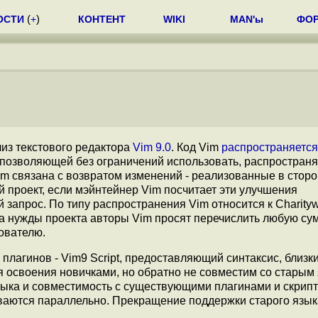
ОСТИ
(
+
)
КОНТЕНТ
WIKI
MAN'ы
ФО
из текстового редактора
Vim 9.0
. Код Vim
распространяется
 позволяющей без ограничений использовать, распространя
m связана с возвратом изменений - реализованные в стор
 проект, если мэйнтейнер Vim посчитает эти улучшения
прос. По типу распространения Vim относится к Сharitywar
 нужды проекта авторы Vim просят перечислить любую су
ователю.
плагинов - Vim9 Script, предоставляющий синтаксис, близки
для освоения новичками, но обратно не совместим со старым
зыка и совместимость с существующими плагинами и скрип
ваются параллельно. Прекращение поддержки старого язык