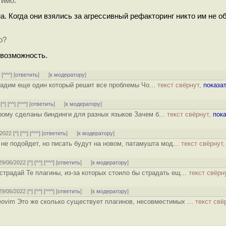
тимо.
. Когда они взялись за агрессивный рефакторинг никто им не о
о?
 возможность.
] [
^^^
] [
ответить
]
[
к модератору
]
здадим еще один который решит все проблемы Чо...
текст свёрнут,
показа
[
^
] [
^^
] [
^^^
] [
ответить
]
[
к модератору
]
орому сделаны биндинги для разных языков Зачем б...
текст свёрнут,
пок
/2022 [
^
] [
^^
] [
^^^
] [
ответить
]
[
к модератору
]
 не подойдет, но писать будут на новом, патамушта мод...
текст свёрнут
 29/06/2022 [
^
] [
^^
] [
^^^
] [
ответить
]
[
к модератору
]
страдай Те плагины, из-за которых стоило бы страдать ещ...
текст свёрн
 29/06/2022 [
^
] [
^^
] [
^^^
] [
ответить
]
[
к модератору
]
eovim Это же сколько существует плагинов, несовместимых ...
текст свё