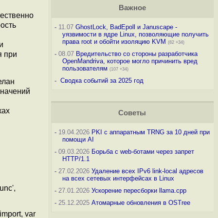
Важное
щественно
рость
-
11.07
GhostLock, BadEpoll и Januscape -
уязвимости в ядре Linux, позволяющие получить
права root и обойти изоляцию KVM
(82 +34)
и
я при
-
08.07
Вредительство со стороны разработчика
OpenMandriva, которое могло причинить вред
пользователям
(107 +34)
-
Сводка событий за 2025 год
елан
значений
ках
Советы
-
19.04.2026
PKI с аппаратным TRNG за 10 дней при
помощи AI
-
09.03.2026
Борьба с web-ботами через запрет
HTTP/1.1
-
27.02.2026
Удаление всех IPv6 link-local адресов
на всех сетевых интерфейсах в Linux
unc',
-
27.01.2026
Ускорение пересборки llama.cpp
-
25.12.2025
Атомарные обновления в OSTree
import, var