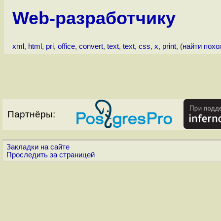
Web-разработчику
xml
,
html
,
pri
,
office
,
convert
,
text
,
text
,
css
,
x
,
print
, (
найти пох
Партнёры:
Закладки на сайте
Проследить за страницей