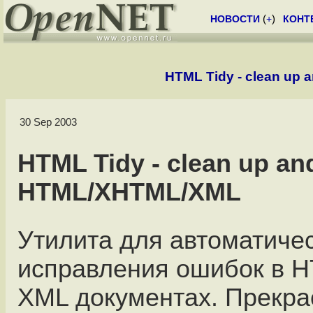
НОВОСТИ
(
+
)
КОНТ
HTML Tidy - clean up 
30 Sep 2003
HTML Tidy - clean up and
HTML/XHTML/XML
Утилита для автоматиче
исправления ошибок в 
XML документах. Прекра