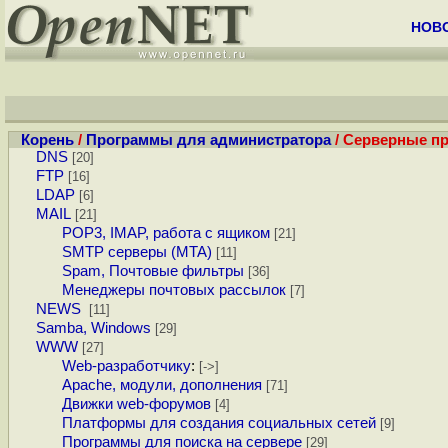
НОВ
Корень
/
Программы для администратора
/ Серверные п
DNS
[20]
FTP
[16]
LDAP
[6]
MAIL
[21]
POP3, IMAP, работа с ящиком
[21]
SMTP серверы (MTA)
[11]
Spam, Почтовые фильтры
[36]
Менеджеры почтовых рассылок
[7]
NEWS
[11]
Samba, Windows
[29]
WWW
[27]
Web-разработчику
:
[->]
Apache, модули, дополнения
[71]
Движки web-форумов
[4]
Платформы для создания социальных сетей
[9]
Программы для поиска на сервере
[29]