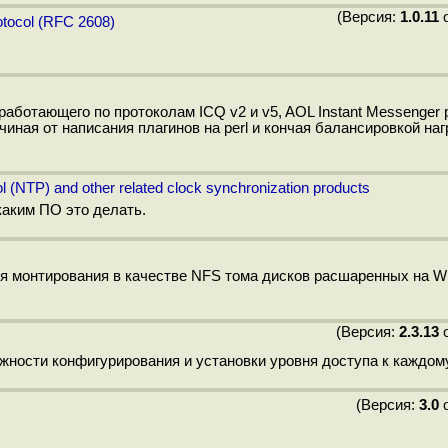
(Версия:
1.0.11
о
otocol (RFC 2608)
ботающего по протоколам ICQ v2 и v5, AOL Instant Messenger p
ачиная от написания плагинов на perl и кончая балансировкой наг
 (NTP) and other related clock synchronization products
каким ПО это делать.
я монтирования в качестве NFS тома дисков расшаренных на W
(Версия:
2.3.13
о
можности конфигурирования и установки уровня доступа к каждом
(Версия:
3.0
о