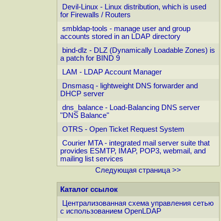
Devil-Linux - Linux distribution, which is used
for Firewalls / Routers
smbldap-tools - manage user and group
accounts stored in an LDAP directory
bind-dlz - DLZ (Dynamically Loadable Zones) is
a patch for BIND 9
LAM - LDAP Account Manager
Dnsmasq - lightweight DNS forwarder and
DHCP server
dns_balance - Load-Balancing DNS server
"DNS Balance"
OTRS - Open Ticket Request System
Courier MTA - integrated mail server suite that
provides ESMTP, IMAP, POP3, webmail, and
mailing list services
Следующая страница >>
Каталог ссылок
Централизованная схема управления сетью
с использованием OpenLDAP