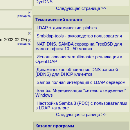
DynDNS
Следующая страница >>
[
+
]
[
обсудить
]
Тематический каталог
LDAP + динамические iptables
[
+
]
Smbldap-tools - руководство пользователя
т 2003-02-09)
[
+
]
NAT, DNS, SAMBA сервер на FreeBSD для
[
обсудить
]
малого офиса 10 - 50 машин
Использованием multimaster pепликации в
OpenLDAP
Динамическое обновление DNS записей
(DDNS) для DHCP клиентов
Samba полная интеграция с LDAP сервером.
Samba: Модернизация "сетевого окружения"
Windows
Настройка Samba 3 (PDC) с пользователями
в LDAP каталоге
Следующая страница >>
Каталог программ