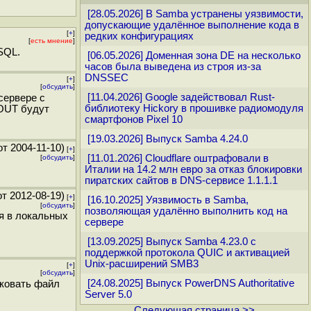
[28.05.2026] В Samba устранены уязвимости,
допускающие удалённое выполнение кода в
[
+
]
редких конфигурациях
[
есть мнение
]
SQL.
[06.05.2026] Доменная зона DE на несколько
часов была выведена из строя из-за
DNSSEC
[
+
]
[
обсудить
]
[11.04.2026] Google задействовал Rust-
сервере с
библиотеку Hickory в прошивке радиомодуля
DOUT будут
смартфонов Pixel 10
[19.03.2026] Выпуск Samba 4.24.0
т 2004-11-10)
[
+
]
[11.01.2026] Cloudflare оштрафовали в
[
обсудить
]
Италии на 14.2 млн евро за отказ блокировки
пиратских сайтов в DNS-сервисе 1.1.1.1
т 2012-08-19)
[
+
]
[16.10.2025] Уязвимость в Samba,
[
обсудить
]
позволяющая удалённо выполнить код на
я в локальных
сервере
[13.09.2025] Выпуск Samba 4.23.0 с
поддержкой протокола QUIC и активацией
Unix-расширений SMB3
[
+
]
[
обсудить
]
[24.08.2025] Выпуск PowerDNS Authoritative
аковать файл
Server 5.0
Следующая страница >>