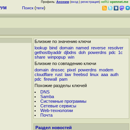
Профиль:
Аноним
(
вход
|
регистрация
)
неRU
opennet.me
РУМ
Поиск
(
теги
)
Близкие по значению ключи
lookup
bind
domain
named
reverse
resolver
gethostbyaddr
djbdns
doh
powerdns
pdc
1c
share
winpopup
win
Близкие по совпадению ключи
domain
dnssec
pixel
powerdns
modem
cloudflare
rust
law
freebsd
linux
aaa
auth
pdc
firewall
pam
Похожие разделы ключей
DNS
Samba
Системные программы
Сетевые сервисы
Web-технологии
Почта
Раздел новостей