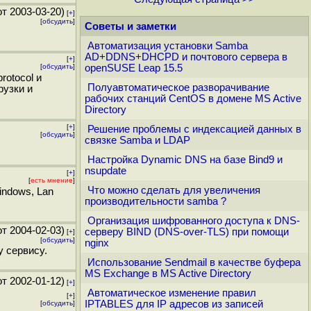
т 2003-03-20)
[
+
]
[
обсудить
]
Советы и заметки
Автоматизация установки Samba
AD+DDNS+DHCPD и почтового сервера в
[
+
]
[
обсудить
]
openSUSE Leap 15.5
rotocol и
Полуавтоматическое разворачивание
рузки и
рабочих станций CentOS в домене MS Active
Directory
[
+
]
Решение проблемы с индексацией данных в
[
обсудить
]
связке Samba и LDAP
Настройка Dynamic DNS на базе Bind9 и
nsupdate
[
+
]
[
есть мнение
]
Что можно сделать для увеличения
indows, Lan
производительности samba ?
Организация шифрованного доступа к DNS-
т 2004-02-03)
серверу BIND (DNS-over-TLS) при помощи
[
+
]
[
обсудить
]
nginx
у сервису.
Использование Sendmail в качестве буфера
MS Exchange в MS Active Directory
т 2002-01-12)
[
+
]
Автоматическое изменение правил
[
+
]
IPTABLES для IP адресов из записей
[
обсудить
]