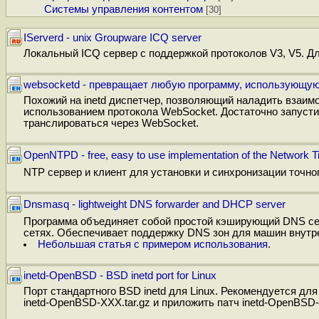
Системы управления контентом
[30]
IServerd - unix Groupware ICQ server
Локальный ICQ сервер с поддержкой протоколов V3, V5. Д
websocketd - превращает любую программу, использующу
Похожий на inetd диспетчер, позволяющий наладить взаим
использованием протокола WebSocket. Достаточно запусти
транслироваться через WebSocket.
OpenNTPD - free, easy to use implementation of the Network T
NTP сервер и клиент для установки и синхронизации точно
Dnsmasq - lightweight DNS forwarder and DHCP server
Программа объединяет собой простой кэширующий DNS се
сетях. Обеспечивает поддержку DNS зон для машин внутре
Небольшая статья с примером использования
.
inetd-OpenBSD - BSD inetd port for Linux
Порт стандартного BSD inetd для Linux. Рекомендуется дл
inetd-OpenBSD-XXX.tar.gz и приложить патч inetd-OpenBSD-