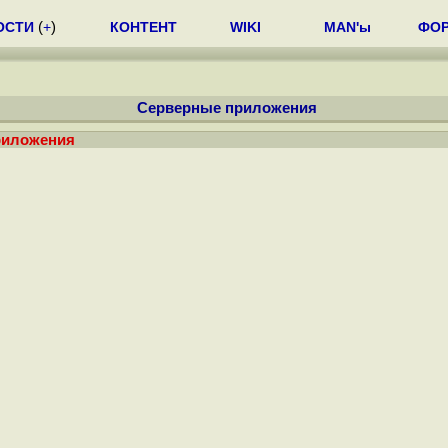
ОСТИ
(
+
)
КОНТЕНТ
WIKI
MAN'ы
ФО
Серверные приложения
риложения