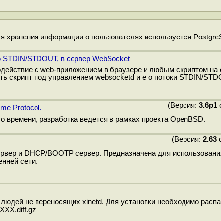
ля хранения информации о пользователях используется Postgre
ю STDIN/STDOUT, в сервер WebSocket
одействие с web-приложением в браузере и любым скриптом на 
ть скрипт под управлением websocketd и его потоки STDIN/ST
(Версия:
3.6p1
о
ime Protocol.
го времени, разработка ведется в рамках проекта OpenBSD.
(Версия:
2.63
о
рвер и DHCP/BOOTP сервер. Предназначена для использовани
нней сети.
я людей не переносящих xinetd. Для установки необходимо расп
XXX.diff.gz