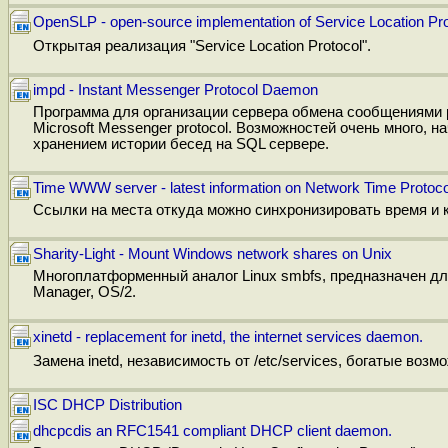
OpenSLP - open-source implementation of Service Location Pr
Открытая реализация "Service Location Protocol".
impd - Instant Messenger Protocol Daemon
Программа для организации сервера обмена сообщениями ра
Microsoft Messenger protocol. Возможностей очень много, н
хранением истории бесед на SQL сервере.
Time WWW server - latest information on Network Time Protocol
Ссылки на места откуда можно синхронизировать время и 
Sharity-Light - Mount Windows network shares on Unix
Многоплатформенный аналог Linux smbfs, предназначен дл
Manager, OS/2.
xinetd - replacement for inetd, the internet services daemon.
Замена inetd, независимость от /etc/services, богатые воз
ISC DHCP Distribution
dhcpcdis an RFC1541 compliant DHCP client daemon.