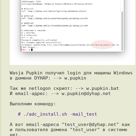
Wasja Pupkin получил login для машины Windows 
в домене DYHAP: --> w.pupkin

Так же netlogon скрипт: --> w.pupkin.bat

И email-адрес: --> w.pupkin@dyhap.net

Выполним команду:

А вот email-адреса "test_user@dyhap.net" как 
и пользователя домена "test_user" в системе 
нет.
