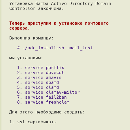
Установка Samba Active Directory Domain 
Controller закончена.

Теперь приступим к установке почтового 
сервера.
Выполнив команду:

мы установим:

   1. service postfix

   2. service dovecot

   3. service amavis

   4. service spamd

   5. service clamd

   6. service clamav-milter

   7. service fail2ban

Для этого необходимо создать:

1. ssl-сертификаты
