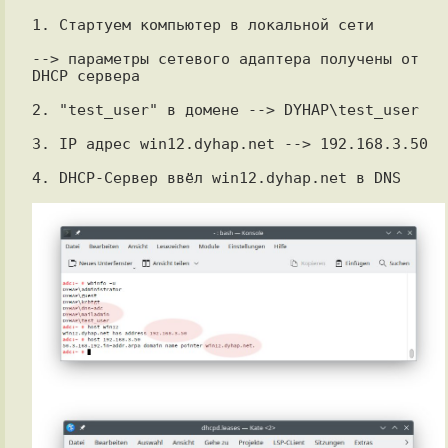
1. Стартуем компьютер в локальной сети

--> параметры сетевого адаптера получены от 
DHCP сервера

2. "test_user" в домене --> DYHAP\test_user

3. IP адрес win12.dyhap.net --> 192.168.3.50

4. DHCP-Сервер ввёл win12.dyhap.net в DNS
