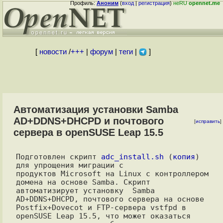
Профиль:
Аноним
(
вход
|
регистрация
)
неRU
opennet.me
[
новости
/
+++
|
форум
|
теги
|
]
Автоматизация установки Samba
AD+DDNS+DHCPD и почтового
[
исправить
]
сервера в openSUSE Leap 15.5
Подготовлен скрипт 
adc_install.sh
 (
копия
)  
для упрощения миграции с

продуктов Microsoft на Linux с контроллером 
домена на основе Samba. Скрипт

автоматизирует установку  Samba 
AD+DDNS+DHCPD, почтового сервера на основе

Postfix+Dovecot и FTP-сервера vstfpd в 
openSUSE Leap 15.5, что может оказаться
