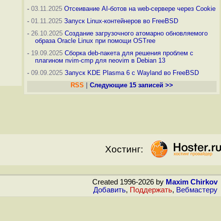
-
03.11.2025
Отсеивание AI-ботов на web-сервере через Cookie
-
01.11.2025
Запуск Linux-контейнеров во FreeBSD
-
26.10.2025
Создание загрузочного атомарно обновляемого
образа Oracle Linux при помощи OSTree
-
19.09.2025
Сборка deb-пакета для решения проблем с
плагином nvim-cmp для neovim в Debian 13
-
09.09.2025
Запуск KDE Plasma 6 с Wayland во FreeBSD
RSS
|
Следующие 15 записей >>
Хостинг:
Created 1996-2026 by
Maxim Chirkov
Добавить
,
Поддержать
,
Вебмастеру