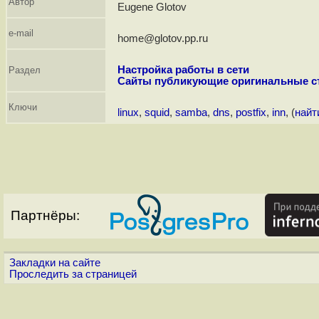
Автор
Eugene Glotov
e-mail
home@glotov.pp.ru
Настройка работы в сети
Раздел
Сайты публикующие оригинальные с
Ключи
linux
,
squid
,
samba
,
dns
,
postfix
,
inn
, (
найт
Партнёры:
Закладки на сайте
Проследить за страницей