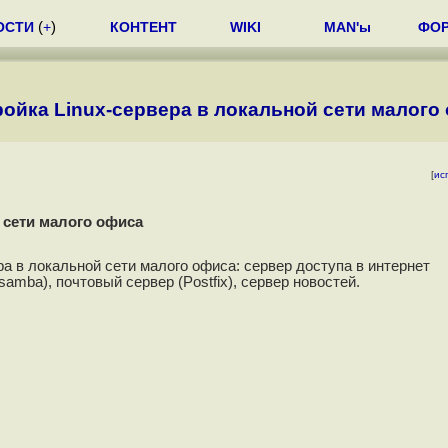
ОСТИ
(
+
)
КОНТЕНТ
WIKI
MAN'ы
ФО
ойка Linux-сервера в локальной сети малого
[
ис
 сети малого офиса
ра в локальной сети малого офиса: сервер доступа в интернет
samba), почтовый сервер (Postfix), сервер новостей.