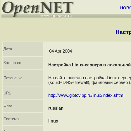
НОВ
Настр
Дата
04 Apr 2004
Заголовок
Настройка Linux-сервера в локальной
На сайте описана настройка Linux серве
Пояснение
(squid+DNS+firewall), файловый сервер (
URL
http://www.glotov.pp.ru/linux/index.shtml
Флаг
russian
Система
linux