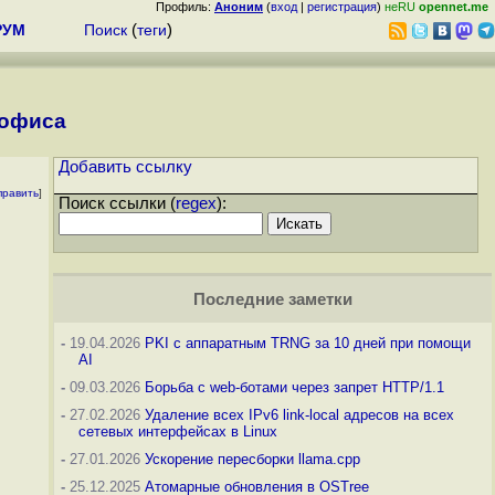
Профиль:
Аноним
(
вход
|
регистрация
)
неRU
opennet.me
РУМ
Поиск
(
теги
)
 офиса
Добавить ссылку
править
]
Поиск ссылки (
regex
):
Последние заметки
-
19.04.2026
PKI с аппаратным TRNG за 10 дней при помощи
AI
-
09.03.2026
Борьба с web-ботами через запрет HTTP/1.1
-
27.02.2026
Удаление всех IPv6 link-local адресов на всех
сетевых интерфейсах в Linux
-
27.01.2026
Ускорение пересборки llama.cpp
-
25.12.2025
Атомарные обновления в OSTree