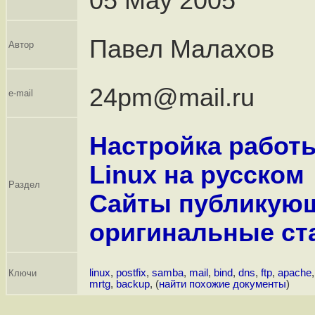
05 May 2005
Павел Малахов
Автор
24pm@mail.ru
e-mail
Настройка работы
Linux на русском
Раздел
Сайты публикую
оригинальные ст
linux
,
postfix
,
samba
,
mail
,
bind
,
dns
,
ftp
,
apache
Ключи
mrtg
,
backup
, (
найти похожие документы
)