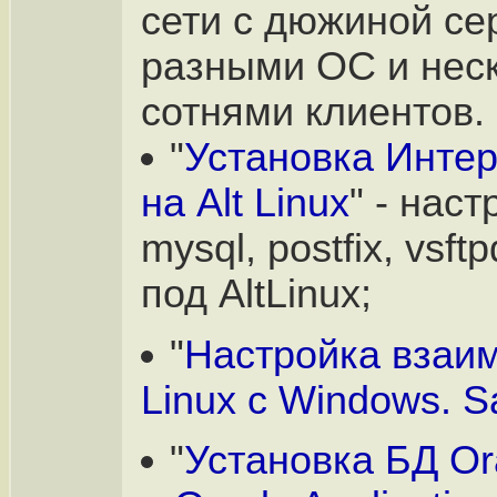
сети с дюжиной се
разными ОС и нес
сотнями клиентов.
"
Установка Интер
на Alt Linux
" - нас
mysql, postfix, vsftp
под AltLinux;
"
Настройка взаи
Linux с Windows. 
"
Установка БД Ora