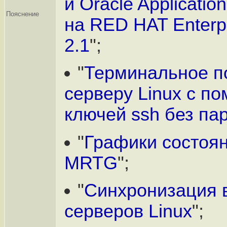
и Oracle Applicatio
Пояснение
на RED HAT Enterpr
2.1
";
"
Терминальное п
серверу Linux с п
ключей ssh без па
"
Графики состоя
MRTG
";
"
Синхронизация 
серверов Linux
";