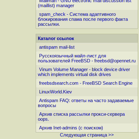
Mailman - GNU electronic mail discussion list
(maillist) manager
spam_check - Система адаптивного
блокирования спама после первого факта
рассылки.
Каталог ссылок
antispam mail-list
Русскоязычный майл-лист для
пользователей FreeBSD - freebsd@opennet.ru
Vinum Volume Manager - block device driver
which implements virtual disk drives
freebsdsearch.com - FreeBSD Search Engine
LinuxWorld.Kiev
Antispam FAQ: ответы на часто задаваемые
вопросы
Архив списка рассылки прокси-сервера
oops.
Архив Inet-admins (с поиском)
Следующая страница >>