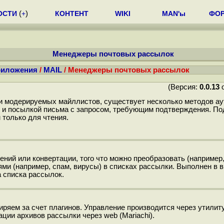
ОСТИ
(
+
)
КОНТЕНТ
WIKI
MAN'ы
ФО
Менеджеры почтовых рассылок
риложения
/
MAIL
/ Менеджеры почтовых рассылок
(Версия:
0.0.13
о
и модерируемых майллистов, существует несколько методов а
е и посылкой письма с запросом, требующим подтверждения. П
 только для чтения.
ий или конвертации, того что можно преобразовать (например, h
и (например, спам, вирусы) в списках рассылки. Выполнен в в
 списка рассылок.
иряем за счет плагинов. Управление производится через утилит
ции архивов рассылки через web (Mariachi).