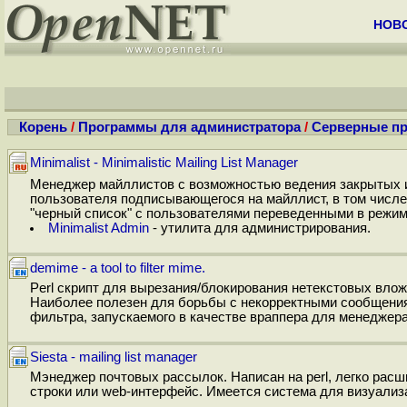
НОВ
Корень
/
Программы для администратора
/
Серверные п
Minimalist - Minimalistic Mailing List Manager
Менеджер майллистов c возможностью ведения закрытых 
пользователя подписывающегося на майллист, в том числ
"черный список" с пользователями переведенными в режим
Minimalist Admin
- утилита для администрирования.
demime - a tool to filter mime.
Perl скрипт для вырезания/блокирования нетекстовых вложен
Наиболее полезен для борьбы с некорректными сообщениям
фильтра, запускаемого в качестве враппера для менеджера
Siesta - mailing list manager
Мэнеджер почтовых рассылок. Написан на perl, легко расш
строки или web-интерфейс. Имеется система для визуализа