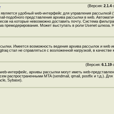
(Версия:
2.1.4
о
r
 является удобный web-интерфейс для управления рассылкой (
mail-подобного представления архива рассылки в web. Автомати
сов на которые невозможно доставить почту. Система фильтра
ма премодерирования. Может выступать в роли Usenet шлюза. 
сылки. Имеется возможность ведения архива рассылок и web и
gtraq стал не справляться с возложенной нагрузкой, в качестве
(Версия:
6.1.19
о
web-интерфейс, архивы рассылки могут иметь web-представлен
м распространенными MTA (sendmail, qmail, postfix и т.д.). Для
le, Sybase).