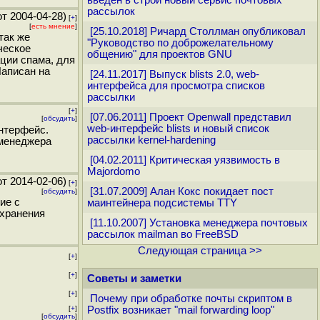
введён в строй новый сервис почтовых
рассылок
т 2004-04-28)
[
+
]
[
есть мнение
]
[25.10.2018] Ричард Столлман опубликовал
так же
"Руководство по доброжелательному
ческое
общению" для проектов GNU
ции спама, для
Написан на
[24.11.2017] Выпуск blists 2.0, web-
интерфейса для просмотра списков
рассылки
[
+
]
[07.06.2011] Проект Openwall представил
[
обсудить
]
web-интерфейс blists и новый список
нтерфейс.
рассылки kernel-hardening
 менеджера
[04.02.2011] Критическая уязвимость в
Majordomo
т 2014-02-06)
[
+
]
[31.07.2009] Алан Кокс покидает пост
[
обсудить
]
ие с
маинтейнера подсистемы TTY
 хранения
[11.10.2007] Установка менеджера почтовых
рассылок mailman во FreeBSD
Следующая страница >>
[
+
]
[
+
]
Советы и заметки
[
+
]
Почему при обработке почты скриптом в
[
+
]
Postfix возникает "mail forwarding loop"
[
обсудить
]