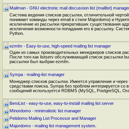
Mailman - GNU electronic mail discussion list (maillist) manage
Система ведения списков рассылки, отличительной чертой
понимает команды через email в стиле Majordomo) и Hyper
исключение из рассылки прекративших существования адре
исключения возможности попадания его в рассылку. Систе
Python.
ezmlm - Easy-to-use, high-speed mailing list manager
Один из самых производительных менеджеров списков рас
После того как listserv обслуживающий список рассылки bu
рассылки был выбран ezmlm.
Sympa - mailing-list manager
Менеджер списков рассылки. Имеется управление и через 
средствами поиска. Sympa без проблем интегрируется со все
сообщений используется RDBMS (MySQL, PostgreSQL, Orac
BeroList - easy-to-use, easy-to-install mailing list server
Minordomo - minimalistic list manager
Petidomo Mailing List Processor and Manager
Majordomo - mailing list management system.