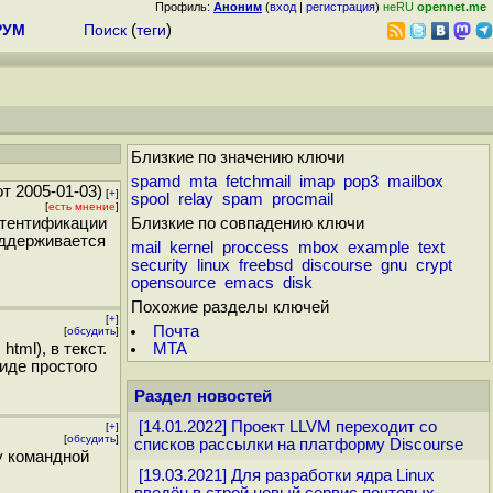
Профиль:
Аноним
(
вход
|
регистрация
)
неRU
opennet.me
РУМ
Поиск
(
теги
)
Близкие по значению ключи
spamd
mta
fetchmail
imap
pop3
mailbox
т 2005-01-03)
[
+
]
spool
relay
spam
procmail
[
есть мнение
]
утентификации
Близкие по совпадению ключи
оддерживается
mail
kernel
proccess
mbox
example
text
security
linux
freebsd
discourse
gnu
crypt
opensource
emacs
disk
Похожие разделы ключей
[
+
]
Почта
[
обсудить
]
tml), в текст.
MTA
иде простого
Раздел новостей
[14.01.2022] Проект LLVM переходит со
[
+
]
[
обсудить
]
списков рассылки на платформу Discourse
у командной
[19.03.2021] Для разработки ядра Linux